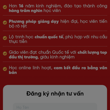
Hơn
16
năm kinh nghiệm, đào tạo thành công
hàng trăm nghìn
học viên
Phương pháp giảng dạy
hiện đại, học viên tiến
bộ rõ rệt
Lộ trình học
chuẩn quốc tế
, phù hợp với nhu cầu
thực tiễn
Giáo viên đạt chuẩn Quốc tế với
chất lượng top
đầu thị trường
, giàu kinh nghiệm
Học online linh hoạt,
cam kết đầu ra bằng văn
bản
Đăng ký nhận tư vấn