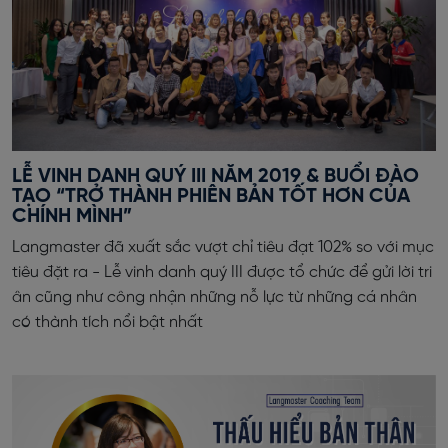
LỄ VINH DANH QUÝ III NĂM 2019 & BUỔI ĐÀO
TẠO “TRỞ THÀNH PHIÊN BẢN TỐT HƠN CỦA
CHÍNH MÌNH”
Langmaster đã xuất sắc vượt chỉ tiêu đạt 102% so với mục
tiêu đặt ra - Lễ vinh danh quý III được tổ chức để gửi lời tri
ân cũng như công nhận những nỗ lực từ những cá nhân
có thành tích nổi bật nhất