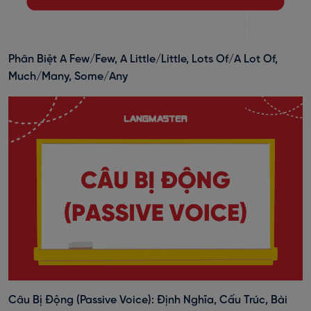
Phân Biệt A Few/Few, A Little/Little, Lots Of/A Lot Of,
Much/Many, Some/Any
Câu Bị Động (Passive Voice): Định Nghĩa, Cấu Trúc, Bài