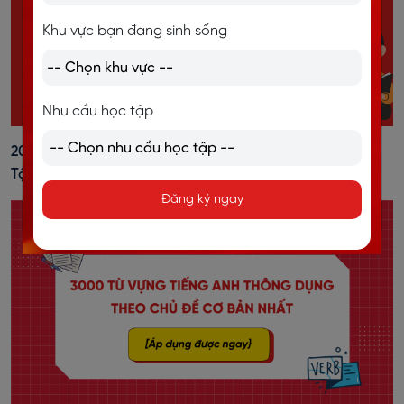
Khu vực bạn đang sinh sống
Nhu cầu học tập
20+ Cách Đánh Trọng Âm Tiếng Anh Dễ Nhớ, Kèm Bài
Tập Vận Dụng
Đăng ký ngay