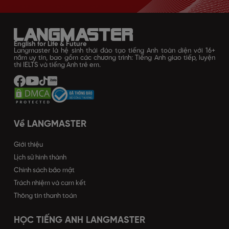
English for Life & Future
Langmaster là hệ sinh thái đào tạo tiếng Anh toàn diện với 16+
năm uy tín, bao gồm các chương trình: Tiếng Anh giao tiếp, luyện
thi IELTS và tiếng Anh trẻ em.
Về LANGMASTER
Giới thiệu
Lịch sử hình thành
Chính sách bảo mật
Trách nhiệm và cam kết
Thông tin thanh toán
HỌC TIẾNG ANH LANGMASTER