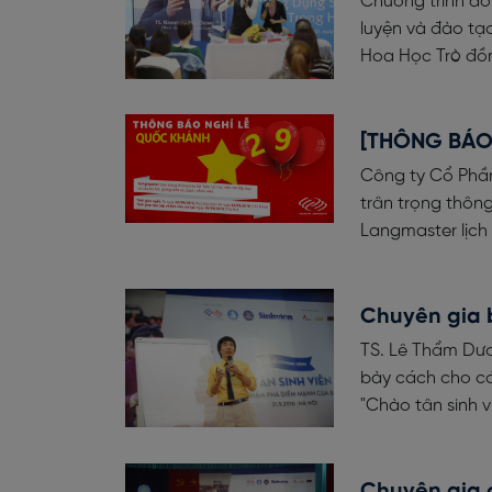
Chương trình do
luyện và đào tạ
Hoa Học Trò đồn
[THÔNG BÁO
Công ty Cổ Phầ
trân trọng thông
Langmaster lịch
Chuyên gia 
TS. Lê Thẩm Dươ
bày cách cho cá
"Chào tân sinh v
Chuyên gia c