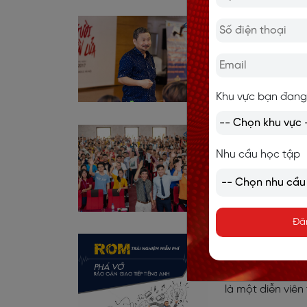
Chương trình
Chương trình đã 
doanh nhiều các
hưởng và thúc đ
Khu vực bạn đang
CHÂN THÀNH 
Nhu cầu học tập
Để thay đổi chín
bạn là: Tạo thó
cách chân thàn
Đă
ROM - Phá vỡ
Đã bao giờ bạn
là một diễn viên