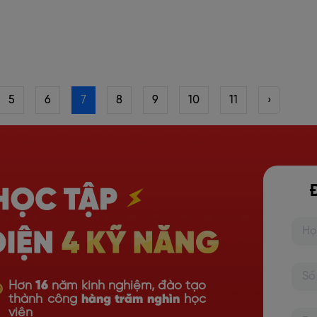
5
6
7
8
9
10
11
›
Hơn
16
năm kinh nghiệm, đào tạo
thành công
hàng trăm nghìn
học
viên