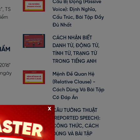
Câu Bị Động (Passive
”, TS
Voice): Định Nghĩa,
điểm
Cấu Trúc, Bài Tập Đầy
Đủ Nhất
CÁCH NHẬN BIẾT
DANH TỪ, ĐỘNG TỪ,
THẨM
TÍNH TỪ, TRẠNG TỪ
TRONG TIẾNG ANH
2016”
 ngày
Mệnh Đề Quan Hệ
(Relative Clause) -
Cách Dùng Và Bài Tập
Có Đáp Án
x
CÂU TƯỜNG THUẬT
hông tự
(REPORTED SPEECH):
m hiểu
CÔNG THỨC, CÁCH
DÙNG VÀ BÀI TẬP