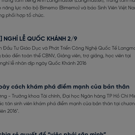
 Trung tâm tiếng Anh Langmaster (Langmaster), Trung tâm h
o năng lực não bộ Bimemo (Bimemo) và báo Sinh Viên Việt N
g phối hợp tổ chức.
] NGHỈ LỄ QUỐC KHÁNH 2/9
n Đầu Tư Giáo Dục và Phát Triển Công Nghệ Quốc Tế Langma
 báo đến toàn thể CBNV, Giảng viên, trợ giảng, học viên tại
 nghỉ lễ nhân dịp ngày Quốc Khánh 2016
bày cách khám phá điểm mạnh của bản thân
ng - Trưởng khoa Tài chính, Đại học Ngân hàng TP Hồ Chí Mi
c tân sinh viên khám phá điểm mạnh của bản thân tại chương
iên 2016".
hia sẻ quyết để “việc phải săn mình”