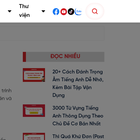
Thư
viện
ĐỌC NHIỀU
20+ Cách Đánh Trọng
Âm Tiếng Anh Dễ Nhớ,
Kèm Bài Tập Vận
trình
Dụng
iên và
3000 Từ Vựng Tiếng
Anh Thông Dụng Theo
Chủ Đề Cơ Bản Nhất
Thì Quá Khứ Đơn (past