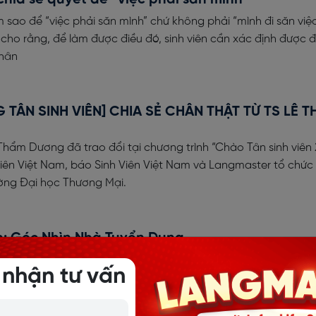
m sao để “việc phải săn mình” chứ không phải “mình đi săn việc
ho rằng, để làm được điều đó, sinh viên cần xác định được 
hân
 TÂN SINH VIÊN] CHIA SẺ CHÂN THẬT TỪ TS LÊ 
 Thẩm Dương đã trao đổi tại chương trình “Chào Tân sinh viên 
 viên Việt Nam, báo Sinh Viên Việt Nam và Langmaster tổ chức
ường Đại học Thương Mại.
h: Góc Nhìn Nhà Tuyển Dụng
 nguyên nhân dẫn đến tình trạng này là bản thân sinh viên k
 nhận tư vấn
ao năng lực. Đồng thời, sinh viên khá thụ động trong việc tì
nhu cầu của nhà tuyển dụng.