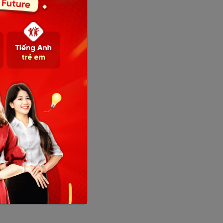
t.
kinh
gây ảnh
 cho
một
à bạn