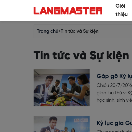
Giới
thiệu
Trang chủ
>
Tin tức và Sự kiện
Tin tức và Sự kiện
Gặp gỡ Kỷ lụ
Chiều 20/7/2016,
giao lưu thú vị 
học sinh, sinh v
Kỷ lục gia G