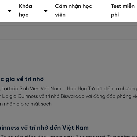
Khóa
Cảm nhận học
Test miễn
học
viên
phí
c gia về trí nhớ
 tại báo Sinh Viên Việt Nam – Hoa Học Trò đã diễn ra chương 
Kỷ lục gia Guinness về trí nhớ Biswaroop với đông đảo phóng v
iên nhân dịp ra mắt sách
uinness về trí nhớ đến Việt Nam