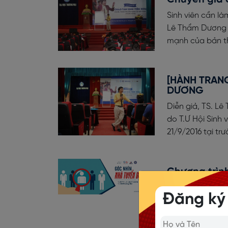
Sinh viên cần là
Lê Thẩm Dương c
mạnh của bản t
[HÀNH TRANG
DƯƠNG
Diễn giả, TS. Lê
do T.Ư Hội Sinh
21/9/2016 tại tr
Chương trìn
Một trong những
Đăng ký
phấn đấu, nâng c
và trải nghiệm 