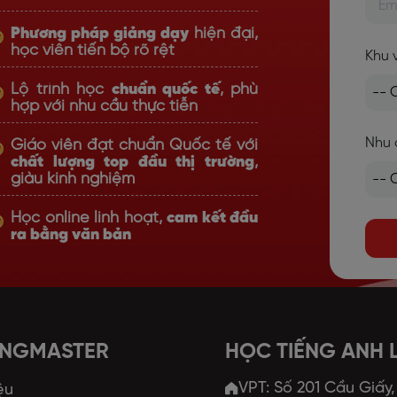
Phương pháp giảng dạy
hiện đại,
học viên tiến bộ rõ rệt
Khu 
Lộ trình học
chuẩn quốc tế
, phù
hợp với nhu cầu thực tiễn
Nhu 
Giáo viên đạt chuẩn Quốc tế với
chất lượng top đầu thị trường
,
giàu kinh nghiệm
Học online linh hoạt,
cam kết đầu
ra bằng văn bản
ANGMASTER
HỌC TIẾNG ANH
VPT: Số 201 Cầu Giấy
ệu