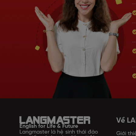
Về L
English for Life & Future
Langmaster là hệ sinh thái đào
Giới thi