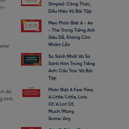
uấn
Simple): Công Thức,
am-
Dấu Hiệu Và Bài Tập
Mẹo Phân Biệt A - An
- The Trong Tiếng Anh
Siêu Dễ, Không Còn
Nhầm Lẫn
ster
So Sánh Nhất Và So
Sánh Hơn Trong Tiếng
Anh: Cấu Trúc Và Bài
Tập
Phân Biệt A Few/Few,
nh đã
A Little/Little, Lots
 trình
Of/A Lot Of,
Much/Many,
Some/Any