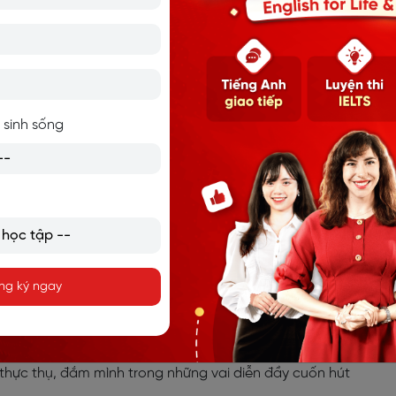
 đào tạo "Người Truyền Lửa" TS. Phan Quốc Việ
cung cấp cho tất cả các giảng viên, trợ giảng cũng như đội 
h thức mới, rất hay và bổ ích trong việc nâng cao năng lực 
ẩy động lực cho học viên.
 sinh sống
- KHUYẾN KHÍCH - KHEN NGỢI
h mình, phát triển năng lực bản thân, thì vũ khí hỗ trợ đắc lực
i quen nhìn điểm mạnh, điểm tốt của mọi người mà khen ngợi 
h.
ng ký ngay
 rào cản giao tiếp tiếng Anh
 được nghe đến một phương pháp học tiếng anh giao tiếp m
 thực thụ, đắm mình trong những vai diễn đầy cuốn hút