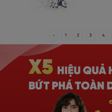
‹
1
2
3
4