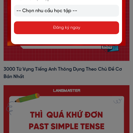
Đăng ký ngay
3000 Từ Vựng Tiếng Anh Thông Dụng Theo Chủ Đề Cơ
Bản Nhất