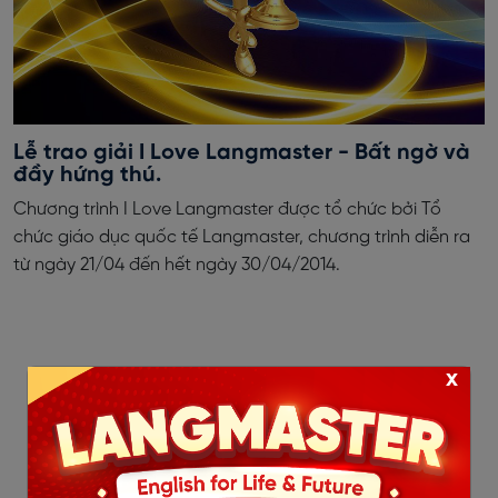
Lễ trao giải I Love Langmaster - Bất ngờ và
đầy hứng thú.
Chương trình I Love Langmaster được tổ chức bởi Tổ
chức giáo dục quốc tế Langmaster, chương trình diễn ra
từ ngày 21/04 đến hết ngày 30/04/2014.
x
‹
1
2
3
4
5
6
7
8
9
10
11
›