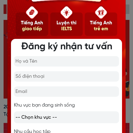
ĐỌC NHIỀU
Đăng ký nhận tư vấn
Khu vực bạn đang sinh sống
20+ Cách Đánh Trọng Âm Tiếng Anh Dễ Nhớ, Kèm Bài
Tập Vận Dụng
Nhu cầu học tập