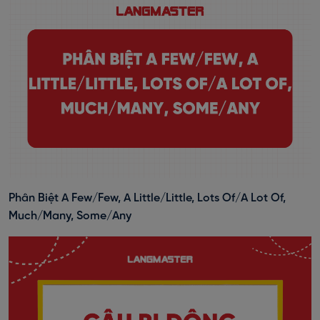
Phân Biệt A Few/Few, A Little/Little, Lots Of/A Lot Of,
Much/Many, Some/Any