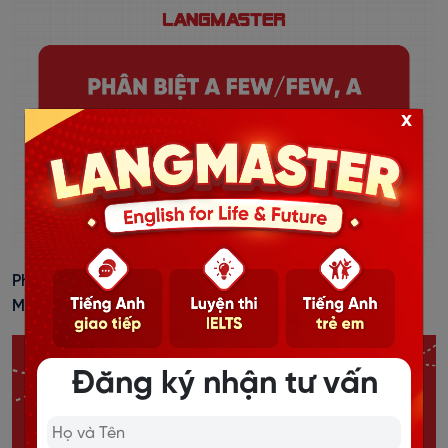
x
Phân Biệt A Few/Few, A Little/Little, Lots Of/A Lot Of,
Much/Many, Some/Any
Đăng ký nhận tư vấn