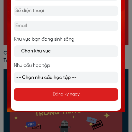
Khu vực bạn đang sinh sống
Câu Bị Động (Passive Voice): Định Nghĩa, Cấu Trúc, Bài
Tập Đầy Đủ Nhất
Nhu cầu học tập
Đăng ký ngay