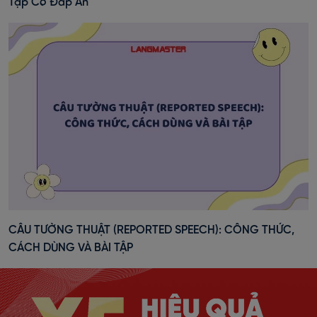
Tập Có Đáp Án
CÂU TƯỜNG THUẬT (REPORTED SPEECH): CÔNG THỨC,
CÁCH DÙNG VÀ BÀI TẬP