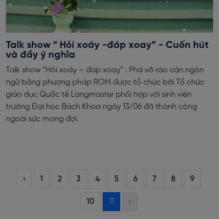
Talk show “ Hỏi xoáy -đáp xoay” - Cuốn hút
và đầy ý nghĩa
Talk show “Hỏi xoáy – đáp xoay” : Phá vỡ rào cản ngôn
ngữ bằng phương pháp ROM được tổ chức bởi Tổ chức
giáo dục Quốc tế Langmaster phối hợp với sinh viên
trường Đại học Bách Khoa ngày 13/06 đã thành công
ngoài sức mong đợi.
‹
1
2
3
4
5
6
7
8
9
10
11
›