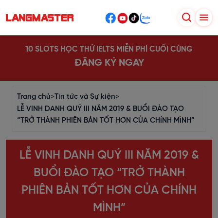
10 SLOTS HỌC THỬ IELTS MIỄN PHÍ CUỐI CÙNG
ĐĂNG KÝ NGAY
Trang chủ
>
Tin tức và Sự kiện
>
LỄ VINH DANH QUÝ III NĂM 2019 & BUỔI ĐÀO TẠO
“TRỞ THÀNH PHIÊN BẢN TỐT HƠN CỦA CHÍNH MÌNH”
LỄ VINH DANH QUÝ III NĂM 2019 &
BUỔI ĐÀO TẠO “TRỞ THÀNH
PHIÊN BẢN TỐT HƠN CỦA CHÍNH
MÌNH”