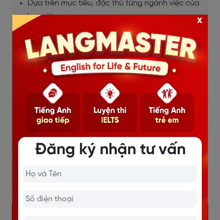
Dựa trên mục tiêu, đặc thù từng ngành việc của
học viên.
x
Học mọi lúc mọi nơi, thời gian linh hoạt.
Chi tiết
Đăng ký nhận tư vấn
KHÓA HỌC IELTS ONLINE