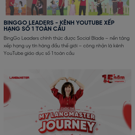
BINGGO LEADERS - KÊNH YOUTUBE XẾP
HẠNG SỐ 1 TOÀN CẦU
BingGo Leaders chính thức được Social Blade – nền tảng
xếp hạng uy tín hàng đầu thế giới – công nhận là kênh
YouTube giáo dục số 1 toàn cầu