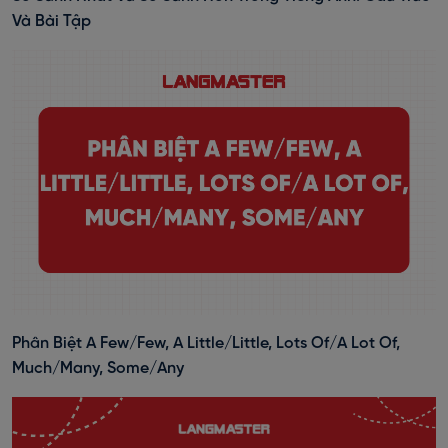
Và Bài Tập
Phân Biệt A Few/Few, A Little/Little, Lots Of/A Lot Of,
Much/Many, Some/Any