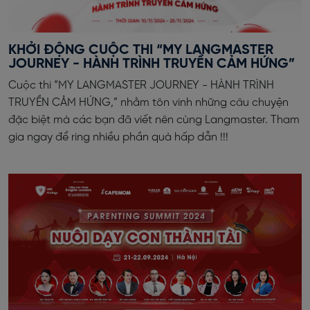
KHỞI ĐỘNG CUỘC THI “MY LANGMASTER
JOURNEY - HÀNH TRÌNH TRUYỀN CẢM HỨNG”
Cuộc thi “MY LANGMASTER JOURNEY - HÀNH TRÌNH
TRUYỀN CẢM HỨNG,” nhằm tôn vinh những câu chuyện
đặc biệt mà các bạn đã viết nên cùng Langmaster. Tham
gia ngay để ring nhiều phần quà hấp dẫn !!!