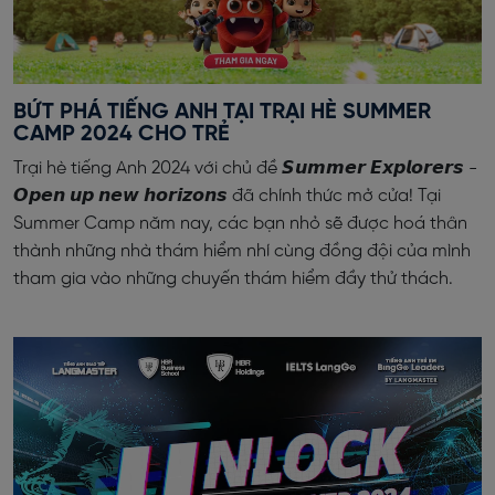
BỨT PHÁ TIẾNG ANH TẠI TRẠI HÈ SUMMER
CAMP 2024 CHO TRẺ
​Trại hè tiếng Anh 2024 với chủ đề 𝙎𝙪𝙢𝙢𝙚𝙧 𝙀𝙭𝙥𝙡𝙤𝙧𝙚𝙧𝙨 -
𝙊𝙥𝙚𝙣 𝙪𝙥 𝙣𝙚𝙬 𝙝𝙤𝙧𝙞𝙯𝙤𝙣𝙨 đã chính thức mở cửa! Tại
Summer Camp năm nay, các bạn nhỏ sẽ được hoá thân
thành những nhà thám hiểm nhí cùng đồng đội của mình
tham gia vào những chuyến thám hiểm đầy thử thách.