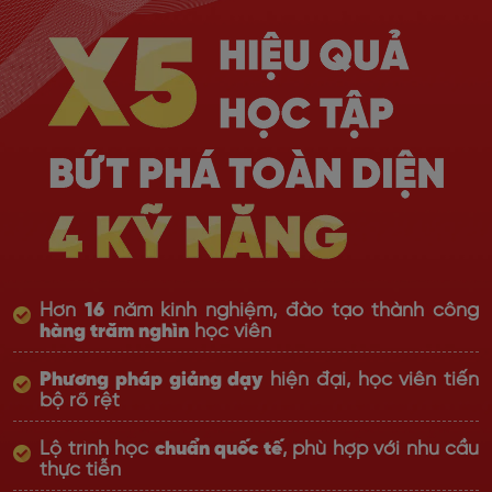
Hơn
16
năm kinh nghiệm, đào tạo thành công
hàng trăm nghìn
học viên
Phương pháp giảng dạy
hiện đại, học viên tiến
bộ rõ rệt
Lộ trình học
chuẩn quốc tế
, phù hợp với nhu cầu
thực tiễn