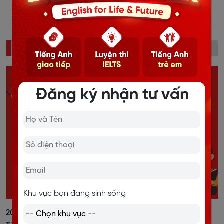
10
11
›
ĐỌC NHIỀU
Đăng ký nhận tư vấn
Khu vực bạn đang sinh sống
20+ Cách Đánh Trọng Âm Tiếng Anh Dễ Nhớ, Kèm Bài