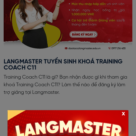
LANGMASTER TUYỂN SINH KHOÁ TRAINING
COACH C11
Training Coach C11 là gì? Bạn nhận được gì khi tham gia
khoá Training Coach C11? Làm thế nào để đăng ký làm
trợ giảng tại Langmaster.
x
‹
1
2
3
4
5
6
7
8
9