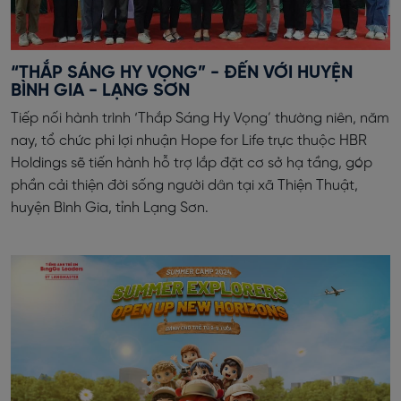
“THẮP SÁNG HY VỌNG” - ĐẾN VỚI HUYỆN
BÌNH GIA - LẠNG SƠN
Tiếp nối hành trình ‘Thắp Sáng Hy Vọng’ thường niên, năm
nay, tổ chức phi lợi nhuận Hope for Life trực thuộc HBR
Holdings sẽ tiến hành hỗ trợ lắp đặt cơ sở hạ tầng, góp
phần cải thiện đời sống người dân tại xã Thiện Thuật,
huyện Bình Gia, tỉnh Lạng Sơn.