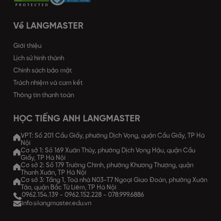
Về LANGMASTER
Giới thiệu
Lịch sử hình thành
Chính sách bảo mật
Trách nhiệm và cam kết
Thông tin thanh toán
HỌC TIẾNG ANH LANGMASTER
VPT: Số 201 Cầu Giấy, phường Dịch Vọng, quận Cầu Giấy, TP Hà
Nội
Cơ sở 1: Số 169 Xuân Thủy, phường Dịch Vọng Hậu, quận Cầu
Giấy, TP Hà Nội
Cơ sở 2: Số 179 Trường Chinh, phường Khương Thượng, quận
Thanh Xuân, TP Hà Nội
Cơ sở 3: Tầng 1, Toà nhà N03-T7 Ngoại Giao Đoàn, phường Xuân
Tảo, quận Bắc Từ Liêm, TP Hà Nội
0962.154.139
-
0962.152.228
-
078.999.6886
info@langmaster.edu.vn