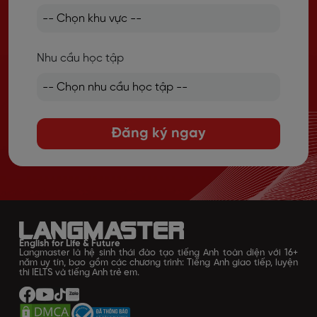
Nhu cầu học tập
Đăng ký ngay
English for Life & Future
Langmaster là hệ sinh thái đào tạo tiếng Anh toàn diện với 16+
năm uy tín, bao gồm các chương trình: Tiếng Anh giao tiếp, luyện
thi IELTS và tiếng Anh trẻ em.