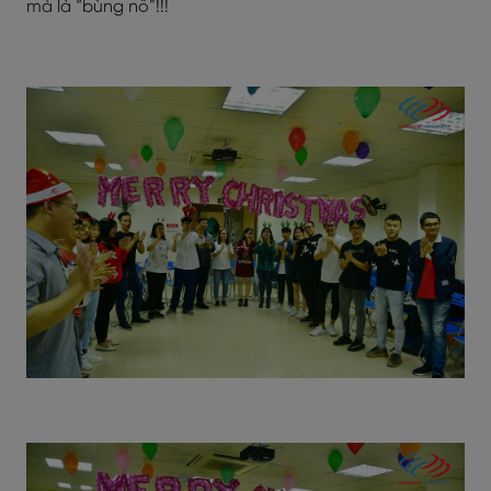
mà là “bùng nổ”!!!