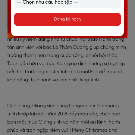
2018 là một năm đặc biệt dành cho Langmaster đánh
Đăng ký ngay
dấu chặng đường 7 năm với đầy đủ những nốt thăng,
nốt trầm. Cùng nhau, chúng mình đã trải qua biết bao
nhiêu kỷ niệm đáng nhớ từ chuỗi hội thảo Hành trang
tân sinh viên với bác Lê Thẩm Dương giúp chúng mình
trưởng thành hơn trong cuộc sống, chuỗi hội thảo
Toàn cầu hóa với bác Alok giúp định hướng sự nghiệp
đến hội trại Langmaster International Fair để trau dồi
khả năng thực hành và làm chủ tiếng Anh.
Cuối cùng, Giáng sinh cùng Langmaster là chương
trình khép lại một năm 2018 đầy màu sắc, chúc các
bạn một mùa Giáng sinh và năm mới an lành, hạnh
phúc và tràn ngập niềm vui!!! Merry Christmas and