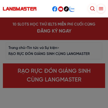
10 SLOTS HỌC THỬ IELTS MIỄN PHÍ CUỐI CÙNG
ĐĂNG KÝ NGAY
Trang chủ
>
Tin tức và Sự kiện
>
RẠO RỰC ĐÓN GIÁNG SINH CÙNG LANGMASTER
RẠO RỰC ĐÓN GIÁNG SINH
CÙNG LANGMASTER