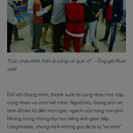
“Các cháu bình tĩnh! Ai cũng có quà :d” – Ông già Noel
said
Đối với chúng mình, thanh xuân là cùng nhau học tập,
cùng nhau vui chơi hết mình. Ngoài kia, Giáng sinh an
lành đã len lỏi đến mọi ngóc ngách của từng con phố.
Nhưng trong những lớp học tiếng Anh giao tiếp
Langmaster, chúng mình không gọi đó là từ “an lành”