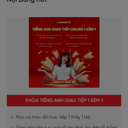
Nội Dung Hot
KHÓA TIẾNG ANH GIAO TIẾP 1 KÈM 1
Học và trao đổi trực tiếp 1 thầy 1 trò.
Giao tiếp liên tục, sửa lỗi kịp thời, bù đắp lỗ hổng