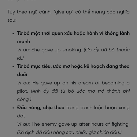
Tùy theo ngữ cảnh, "give up" có thể mang các nghĩa
sau:
Từ bỏ một thói quen xấu hoặc hành vi không lành
mạnh
Ví dụ
: She gave up smoking.
(Cô ấy đã bỏ thuốc
lá.)
Từ bỏ mục tiêu, ước mơ hoặc kế hoạch đang theo
đuổi
Ví dụ
: He gave up on his dream of becoming a
pilot.
(Anh ấy đã từ bỏ ước mơ trở thành phi
công.)
Đầu hàng, chịu thua
trong tranh luận hoặc xung
đột
Ví dụ
: The enemy gave up after hours of fighting.
(Kẻ địch đã đầu hàng sau nhiều giờ chiến đấu.)