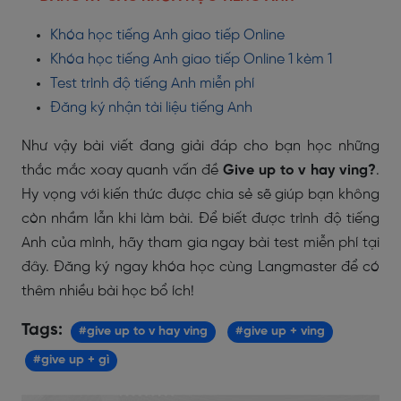
Khóa học tiếng Anh giao tiếp Online
Khóa học tiếng Anh giao tiếp Online 1 kèm 1
Test trình độ tiếng Anh miễn phí
Đăng ký nhận tài liệu tiếng Anh
Như vậy bài viết đang giải đáp cho bạn học những
thắc mắc xoay quanh vấn đề
Give up to v hay ving?
.
Hy vọng với kiến thức được chia sẻ sẽ giúp bạn không
còn nhầm lẫn khi làm bài. Để biết được trình độ tiếng
Anh của mình, hãy tham gia ngay bài test miễn phí tại
đây. Đăng ký ngay khóa học cùng Langmaster để có
thêm nhiều bài học bổ ích!
Tags:
#give up to v hay ving
#give up + ving
#give up + gì