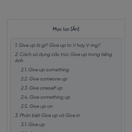
Mục lục
[Ẩn]
1. Give up là gì? Give up to V hay V-ing?
2. Cách sử dụng cấu trúc Give up trong tiếng
Anh
2.1. Give up something
2.2. Give someone up
2.3. Give oneself up
2.4. Give something up
2.5. Give up on
3. Phân biệt Give up và Give in
3.1. Give up