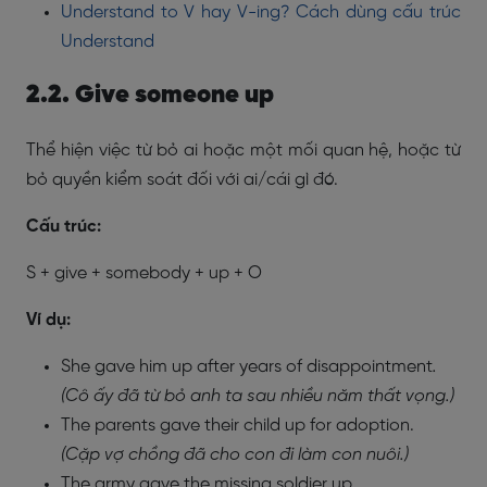
Understand to V hay V-ing? Cách dùng cấu trúc
Understand
2.2. Give someone up
Thể hiện việc từ bỏ ai hoặc một mối quan hệ, hoặc từ
bỏ quyền kiểm soát đối với ai/cái gì đó.
Cấu trúc:
S + give + somebody + up + O
Ví dụ:
She gave him up after years of disappointment
.
(Cô ấy đã từ bỏ anh ta sau nhiều năm thất vọng.)
The parents gave their child up for adoption.
(Cặp vợ chồng đã cho con đi làm con nuôi.)
The army gave the missing soldier up.