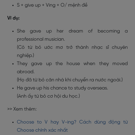
S + give up + Ving + O/ mệnh đề
Ví dụ:
She gave up her dream of becoming a
professional musician.
(Cô từ bỏ ước mơ trở thành nhạc sĩ chuyên
nghiệp.)
They gave up the house when they moved
abroad.
(Họ đã từ bỏ căn nhà khi chuyển ra nước ngoài.)
He gave up his chance to study overseas.
(Anh ấy từ bỏ cơ hội du học.)
>> Xem thêm:
Choose to V hay V-ing? Cách dùng động từ
Choose chính xác nhất