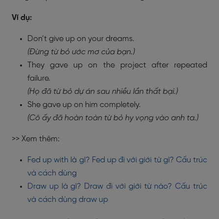
Ví dụ:
Don’t give up on your dreams.
(Đừng từ bỏ ước mơ của bạn.)
They gave up on the project after repeated
failure.
(Họ đã từ bỏ dự án sau nhiều lần thất bại.)
She gave up on him completely.
(Cô ấy đã hoàn toàn từ bỏ hy vọng vào anh ta.)
>> Xem thêm:
Fed up with là gì? Fed up đi với giới từ gì? Cấu trúc
và cách dùng
Draw up là gì? Draw đi với giới từ nào? Cấu trúc
và cách dùng draw up