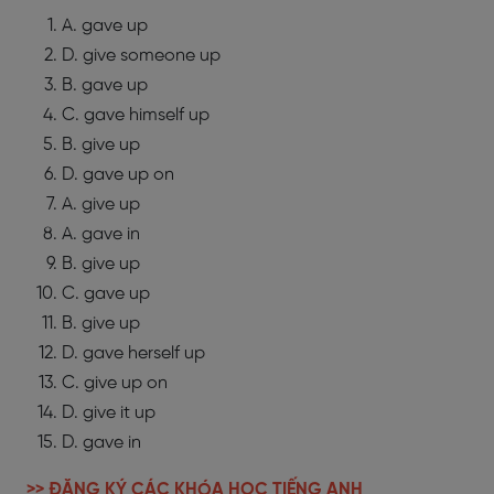
A. gave up
D. give someone up
B. gave up
C. gave himself up
B. give up
D. gave up on
A. give up
A. gave in
B. give up
C. gave up
B. give up
D. gave herself up
C. give up on
D. give it up
D. gave in
>> ĐĂNG KÝ CÁC KHÓA HỌC TIẾNG ANH