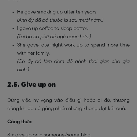
He gave smoking up after ten years.
(Anh ấy đã bỏ thuốc lá sau mười năm.)
I gave up coffee to sleep better.
(Tôi bỏ cà phê để ngủ ngon hơn.)
She gave late-night work up to spend more time
with her family.
(Cô ấy bỏ làm đêm để dành thời gian cho gia
đình.)
2.5. Give up on
Dừng việc hy vọng vào điều gì hoặc ai đó, thường
dùng khi đã cố gắng nhiều nhưng không đạt kết quả.
Công thức:
S + give up on + someone/something