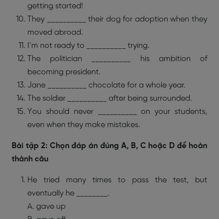
getting started!
They __________ their dog for adoption when they
moved abroad.
I’m not ready to __________ trying.
The politician __________ his ambition of
becoming president.
Jane __________ chocolate for a whole year.
The soldier __________ after being surrounded.
You should never __________ on your students,
even when they make mistakes.
Bài tập 2: Chọn đáp án đúng A, B, C hoặc D để hoàn
thành câu
He tried many times to pass the test, but
eventually he ________.
A. gave up