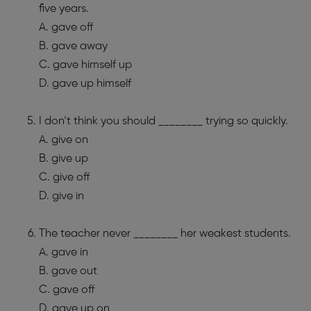
five years.
A. gave off
B. gave away
C. gave himself up
D. gave up himself
I don’t think you should ________ trying so quickly.
A. give on
B. give up
C. give off
D. give in
The teacher never ________ her weakest students.
A. gave in
B. gave out
C. gave off
D. gave up on