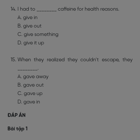
I had to ________ caffeine for health reasons.
A. give in
B. give out
C. give something
D. give it up
When they realized they couldn’t escape, they
________.
A. gave away
B. gave out
C. gave up
D. gave in
ĐÁP ÁN
Bài tập 1