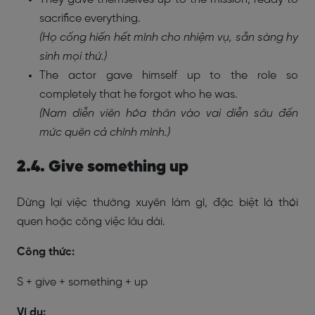
sacrifice everything.
(Họ cống hiến hết mình cho nhiệm vụ, sẵn sàng hy
sinh mọi thứ.)
The actor gave himself up to the role so
completely that he forgot who he was.
(Nam diễn viên hóa thân vào vai diễn sâu đến
mức quên cả chính mình.)
2.4. Give something up
Dừng lại việc thường xuyên làm gì, đặc biệt là thói
quen hoặc công việc lâu dài.
Công thức:
S + give + something + up
Ví dụ: