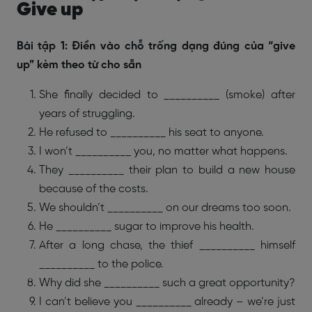
Give up
Bài tập 1: Điền vào chỗ trống dạng đúng của “give
up” kèm theo từ cho sẵn
She finally decided to __________ (smoke) after
years of struggling.
He refused to __________ his seat to anyone.
I won’t __________ you, no matter what happens.
They __________ their plan to build a new house
because of the costs.
We shouldn’t __________ on our dreams too soon.
He __________ sugar to improve his health.
After a long chase, the thief __________ himself
__________ to the police.
Why did she __________ such a great opportunity?
I can’t believe you __________ already – we’re just