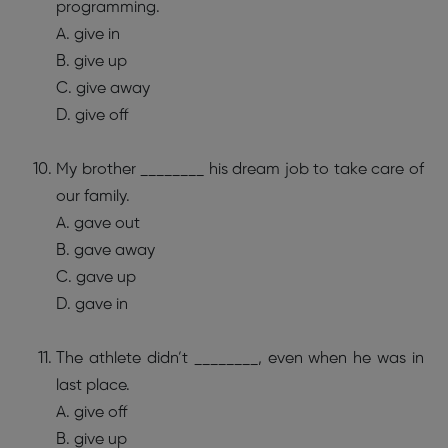
programming.
A. give in
B. give up
C. give away
D. give off
My brother ________ his dream job to take care of
our family.
A. gave out
B. gave away
C. gave up
D. gave in
The athlete didn’t ________, even when he was in
last place.
A. give off
B. give up