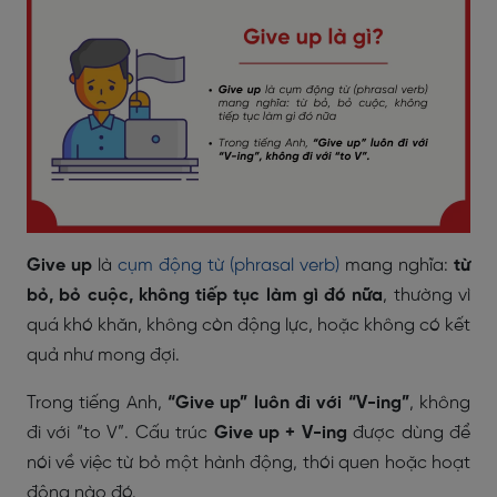
Give up
là
cụm động từ (phrasal verb)
mang nghĩa:
từ
bỏ, bỏ cuộc, không tiếp tục làm gì đó nữa
, thường vì
quá khó khăn, không còn động lực, hoặc không có kết
quả như mong đợi.
Trong tiếng Anh,
“Give up” luôn đi với “V-ing”
, không
đi với “to V”. Cấu trúc
Give up + V-ing
được dùng để
nói về việc từ bỏ một hành động, thói quen hoặc hoạt
động nào đó.