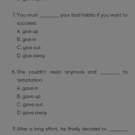
You must ________ your bad habits if you want to
succeed.
A. give up
B. give in
C. give out
D. give away
She couldn’t resist anymore and ________ to
temptation.
A. gave in
B. gave up
C. gave out
D. gave away
After a long effort, he finally decided to ________