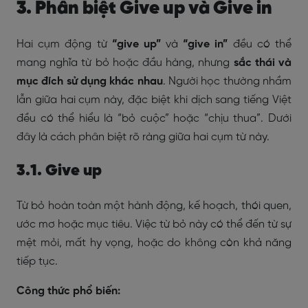
3. Phân biệt Give up và Give in
Hai cụm động từ
“give up”
và
“give in”
đều có thể
mang nghĩa từ bỏ hoặc đầu hàng, nhưng
sắc thái và
mục đích sử dụng khác nhau
. Người học thường nhầm
lẫn giữa hai cụm này, đặc biệt khi dịch sang tiếng Việt
đều có thể hiểu là “bỏ cuộc” hoặc “chịu thua”. Dưới
đây là cách phân biệt rõ ràng giữa hai cụm từ này.
3.1. Give up
Từ bỏ hoàn toàn một hành động, kế hoạch, thói quen,
ước mơ hoặc mục tiêu. Việc từ bỏ này có thể đến từ sự
mệt mỏi, mất hy vọng, hoặc do không còn khả năng
tiếp tục.
Công thức phổ biến: