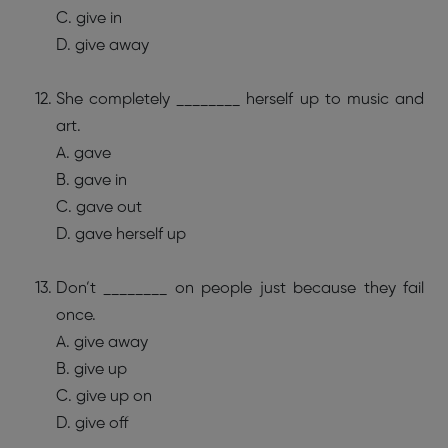
C. give in
D. give away
She completely ________ herself up to music and
art.
A. gave
B. gave in
C. gave out
D. gave herself up
Don’t ________ on people just because they fail
once.
A. give away
B. give up
C. give up on
D. give off