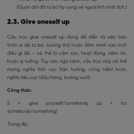
(Quân đội đã từ bỏ hy vọng về người lính mất tích.)
2.3. Give oneself up
Cấu trúc give oneself up dùng để diễn tả việc bản
thân ai đó từ bỏ, buông thả hoặc đắm mình vào một
điều gì đó – có thể là cảm xúc, hoạt động, niềm tin,
hoặc lý tưởng. Tùy vào ngữ cảnh, cấu trúc này có thể
mang nghĩa tích cực (tận hưởng, cống hiến) hoặc
nghĩa tiêu cực (đầu hàng, buông xuôi).
Công thức:
S + give yourself/somebody up + (to
somebody/something)
Trong đó: