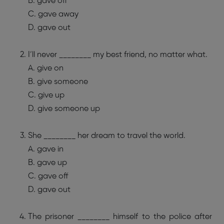
B. gave off
C. gave away
D. gave out
I’ll never ________ my best friend, no matter what.
A. give on
B. give someone
C. give up
D. give someone up
She ________ her dream to travel the world.
A. gave in
B. gave up
C. gave off
D. gave out
The prisoner ________ himself to the police after