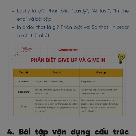
Lastly là gì? Phân biệt “Lastly”, “At last”, “In the
end” và bài tập
In order that là gì? Phân biệt với So that, In order
to chi tiết nhất
4. Bài tập vận dụng cấu trúc