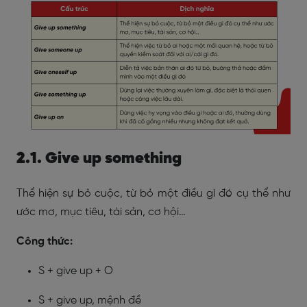
2.1. Give up something
Thể hiện sự bỏ cuộc, từ bỏ một điều gì đó cụ thể như
ước mơ, mục tiêu, tài sản, cơ hội…
Công thức:
S + give up + O
S + give up, mệnh đề