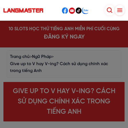
10 SLOTS HỌC THỬ TIẾNG ANH MIỄN PHÍ CUỐI CÙNG
ĐĂNG KÝ NGAY
Trang chủ
>
Ngữ Pháp
>
Give up to V hay V-ing? Cách sử dụng chính xác
trong tiếng Anh
GIVE UP TO V HAY V-ING? CÁCH
SỬ DỤNG CHÍNH XÁC TRONG
TIẾNG ANH