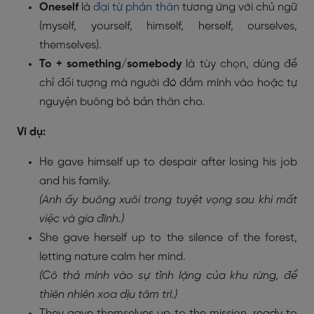
Oneself
là
đại từ phản thân
tương ứng với chủ ngữ
(myself, yourself, himself, herself, ourselves,
themselves).
To + something/somebody
là tùy chọn, dùng để
chỉ đối tượng mà người đó đắm mình vào hoặc tự
nguyện buông bỏ bản thân cho.
Ví dụ:
He gave himself up to despair after losing his job
and his family.
(Anh ấy buông xuôi trong tuyệt vọng sau khi mất
việc và gia đình.)
She gave herself up to the silence of the forest,
letting nature calm her mind.
(Cô thả mình vào sự tĩnh lặng của khu rừng, để
thiên nhiên xoa dịu tâm trí.)
They gave themselves up to the mission, ready to