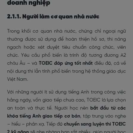
doanh nghiệp
2.1.1. Người làm cơ quan nhà nước
Trong khối cơ quan nhà nước, chứng chỉ ngoại ngữ
thường được sử dụng để hoàn thiện hồ sơ, thi nâng
ngạch hoặc xét duyệt tiêu chuẩn công chức, viên
chức. Yêu cầu phổ biến là trình độ tương đương A2
châu Âu – và
TOEIC đáp ứng tốt nhất
điều đó, cả về
nội dung thi lẫn tính phổ biến trong hệ thống giáo dục
Việt Nam.
Với những người ít sử dụng tiếng Anh trong công việc
hằng ngày, vốn giao tiếp chưa cao, TOEIC là lựa chọn
an toàn và thực tế. Người học nên
bắt đầu từ các
khóa tiếng Anh giao tiếp cơ bản
, tập trung vào nghe
– hiểu – phản xạ. Tiếp đó
chuyển sang luyện thi TOEIC
2 kỹ năng
sẽ nhẹ nhàng hơn rất nhiều, giúp người học