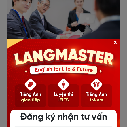
x
Xem thêm:
VÌ SAO NGƯỜI ĐI LÀM Ở NƯỚC NGOÀI
CẦN GIAO TIẾP TIẾNG ANH TỐT?
2.1.4. Người làm tự do
Làm việc tự do đang là xu hướng phổ biến với nhiều
ngành nghề như thiết kế, viết nội dung, lập trình, giảng
dạy online, marketing, phiên dịch hay tư vấn chuyên
môn. Ở một số lĩnh vực như phiên dịch, giáo viên dạy
Đăng ký nhận tư vấn
tiếng Anh hay viết nội dung tiếng Anh, người làm việc