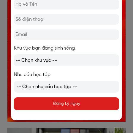
tự do cần sử dụng tiếng Anh thành thạo, thậm chí đọc
hiểu tài liệu chuyên ngành hoặc giao tiếp chuyên sâu
với khách hàng. Trong khi đó, với những ngành thiên về
kỹ thuật hoặc kỹ năng cá nhân như thiết kế, lập trình,
chỉ cần giao tiếp cơ bản kết hợp với chuyên môn
vững là đủ
để hoàn thành tốt công việc và giữ chân
Khu vực bạn đang sinh sống
khách hàng.
Tuy nhiên, nếu bạn hướng đến xây dựng hình ảnh
chuyên nghiệp hơn, mở rộng thị trường quốc tế hoặc
Nhu cầu học tập
tiếp cận các dự án có ngân sách cao,
việc sở hữu
chứng chỉ IELTS General là một lợi thế rõ rệt
. Chứng
chỉ không bắt buộc, nhưng nếu đã có nền tảng giao
tiếp vững, đầu tư học IELTS sẽ giúp nâng cấp hồ sơ,
Đăng ký ngay
tăng độ tin cậy và mở rộng cơ hội hợp tác một cách
bền vững.