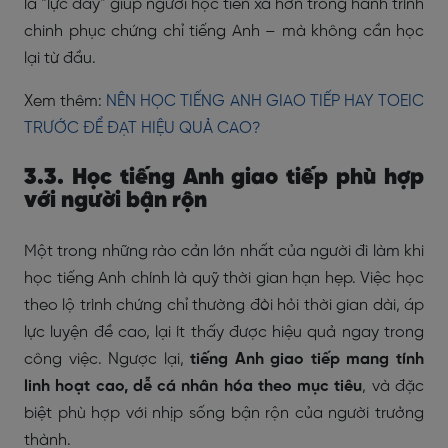
là “lực đẩy” giúp người học tiến xa hơn trong hành trình
chinh phục chứng chỉ tiếng Anh – mà không cần học
lại từ đầu.
Xem thêm:
NÊN HỌC TIẾNG ANH GIAO TIẾP HAY TOEIC
TRƯỚC ĐỂ ĐẠT HIỆU QUẢ CAO?
3.3. Học tiếng Anh giao tiếp phù hợp
với người bận rộn
Một trong những rào cản lớn nhất của người đi làm khi
học tiếng Anh chính là quỹ thời gian hạn hẹp. Việc học
theo lộ trình chứng chỉ thường đòi hỏi thời gian dài, áp
lực luyện đề cao, lại ít thấy được hiệu quả ngay trong
công việc. Ngược lại,
tiếng Anh giao tiếp mang tính
linh hoạt cao, dễ cá nhân hóa theo mục tiêu
, và đặc
biệt phù hợp với nhịp sống bận rộn của người trưởng
thành.