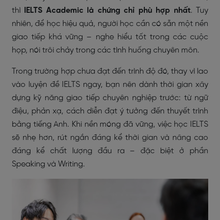
thì
IELTS Academic là chứng chỉ phù hợp nhất
. Tuy
nhiên, để học hiệu quả, người học cần có sẵn một nền
giao tiếp khá vững – nghe hiểu tốt trong các cuộc
họp, nói trôi chảy trong các tình huống chuyên môn.
Trong trường hợp chưa đạt đến trình độ đó, thay vì lao
vào luyện đề IELTS ngay, bạn nên dành thời gian xây
dựng kỹ năng giao tiếp chuyên nghiệp trước: từ ngữ
điệu, phản xạ, cách diễn đạt ý tưởng đến thuyết trình
bằng tiếng Anh. Khi nền móng đã vững, việc học IELTS
sẽ nhẹ hơn, rút ngắn đáng kể thời gian và nâng cao
đáng kể chất lượng đầu ra – đặc biệt ở phần
Speaking và Writing.