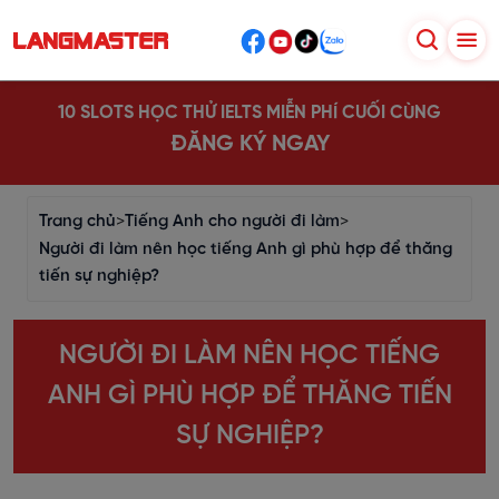
10 SLOTS HỌC THỬ IELTS MIỄN PHÍ CUỐI CÙNG
ĐĂNG KÝ NGAY
Trang chủ
>
Tiếng Anh cho người đi làm
>
Người đi làm nên học tiếng Anh gì phù hợp để thăng
tiến sự nghiệp?
NGƯỜI ĐI LÀM NÊN HỌC TIẾNG
ANH GÌ PHÙ HỢP ĐỂ THĂNG TIẾN
SỰ NGHIỆP?