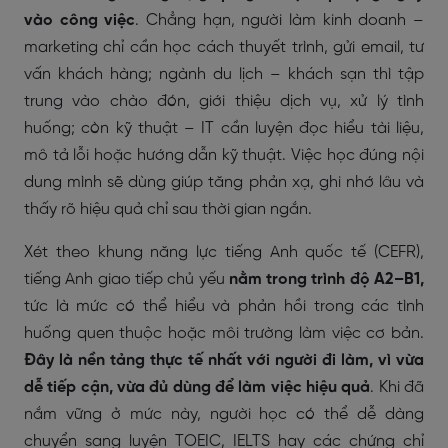
vào công việc
. Chẳng hạn, người làm kinh doanh –
marketing chỉ cần học cách thuyết trình, gửi email, tư
vấn khách hàng; ngành du lịch – khách sạn thì tập
trung vào chào đón, giới thiệu dịch vụ, xử lý tình
huống; còn kỹ thuật – IT cần luyện đọc hiểu tài liệu,
mô tả lỗi hoặc hướng dẫn kỹ thuật. Việc học đúng nội
dung mình sẽ dùng giúp tăng phản xạ, ghi nhớ lâu và
thấy rõ hiệu quả chỉ sau thời gian ngắn.
Xét theo khung năng lực tiếng Anh quốc tế (CEFR),
tiếng Anh giao tiếp chủ yếu
nằm trong trình độ A2–B1,
tức là mức có thể hiểu và phản hồi trong các tình
huống quen thuộc hoặc môi trường làm việc cơ bản.
Đây là nền tảng thực tế nhất với người đi làm, vì vừa
dễ tiếp cận, vừa đủ dùng để làm việc hiệu quả
. Khi đã
nắm vững ở mức này, người học có thể dễ dàng
chuyển sang luyện TOEIC, IELTS hay các chứng chỉ