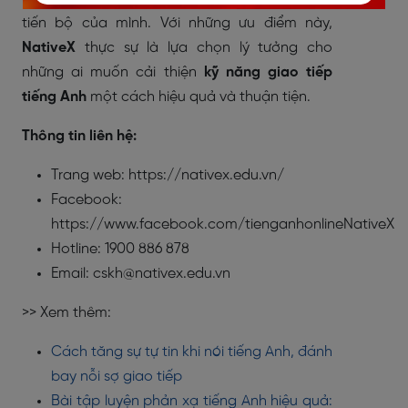
tiến bộ của mình. Với những ưu điểm này,
NativeX
thực sự là lựa chọn lý tưởng cho
những ai muốn cải thiện
kỹ năng giao tiếp
tiếng Anh
một cách hiệu quả và thuận tiện.
Thông tin liên hệ:
Trang web: https://nativex.edu.vn/
Facebook:
https://www.facebook.com/tienganhonlineNativeX
Hotline: 1900 886 878
Email: cskh@nativex.edu.vn
>> Xem thêm:
Cách tăng sự tự tin khi nói tiếng Anh, đánh
bay nỗi sợ giao tiếp
Bài tập luyện phản xạ tiếng Anh hiệu quả: