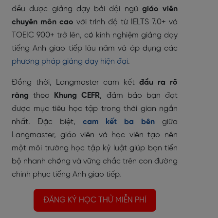
đều được giảng dạy bởi đội ngũ
giáo viên
chuyên môn cao
với trình độ từ IELTS 7.0+ và
TOEIC 900+ trở lên, có kinh nghiệm giảng dạy
tiếng Anh giao tiếp lâu năm và áp dụng các
phương pháp giảng dạy hiện đại
.
Đồng thời, Langmaster cam kết
đầu ra rõ
ràng
theo
Khung
CEFR
, đảm bảo bạn đạt
được mục tiêu học tập trong thời gian ngắn
nhất. Đặc biệt,
cam kết ba bên
giữa
Langmaster, giáo viên và học viên tạo nên
một môi trường học tập kỷ luật giúp bạn tiến
bộ nhanh chóng và vững chắc trên con đường
chinh phục tiếng Anh giao tiếp.
ĐĂNG KÝ HỌC THỬ MIỄN PHÍ