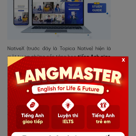
NativeX (trước đây là Topica Native) hiện là
một trong những nền tảng học
tiếng Anh giao
x
tiếp online
hàng đầu tại Đông Nam Á. Khóa
học tại NativeX đặc biệt chú trọng vào kỹ
năng
giao tiếp tiếng Anh thực tiễn
, giúp học
viên cải thiện khả năng nói tiếng Anh một
cách nhanh chóng và hiệu quả. Phương pháp
giảng dạy
P.I.A.L.E
(Luyện tập, Giao tiếp, Đánh
giá, Giảng dạy, Kiểm tra) được áp dụng giúp
học viên không chỉ tiếp thu lý thuyết mà còn
áp dụng trực tiếp vào thực tế, tối ưu hóa quá