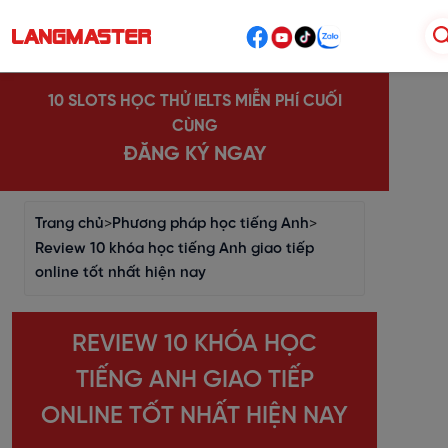
10 SLOTS HỌC THỬ IELTS MIỄN PHÍ CUỐI
CÙNG
ĐĂNG KÝ NGAY
Trang chủ
>
Phương pháp học tiếng Anh
>
Review 10 khóa học tiếng Anh giao tiếp
online tốt nhất hiện nay
REVIEW 10 KHÓA HỌC
TIẾNG ANH GIAO TIẾP
ONLINE TỐT NHẤT HIỆN NAY