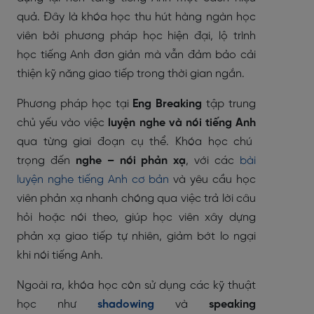
quả. Đây là khóa học thu hút hàng ngàn học
viên bởi phương pháp học hiện đại, lộ trình
học tiếng Anh đơn giản mà vẫn đảm bảo cải
thiện kỹ năng giao tiếp trong thời gian ngắn.
Phương pháp học tại
Eng Breaking
tập trung
chủ yếu vào việc
luyện nghe và nói tiếng Anh
qua từng giai đoạn cụ thể. Khóa học chú
trọng đến
nghe – nói phản xạ
, với các
bài
luyện nghe tiếng Anh cơ bản
và yêu cầu học
viên phản xạ nhanh chóng qua việc trả lời câu
hỏi hoặc nói theo, giúp học viên xây dựng
phản xạ giao tiếp tự nhiên, giảm bớt lo ngại
khi nói tiếng Anh.
Ngoài ra, khóa học còn sử dụng các kỹ thuật
học như
shadowing
và
speaking