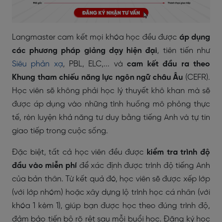
Langmaster cam kết mọi khóa học đều được
áp dụng
các phương pháp giảng dạy hiện đại
, tiên tiến như
Siêu phản xạ
, PBL, ELC,... và
cam kết đầu ra theo
Khung tham chiếu năng lực ngôn ngữ châu Âu
(
CEFR
).
Học viên sẽ không phải học lý thuyết khô khan mà sẽ
được áp dụng vào những tình huống mô phỏng thực
tế, rèn luyện khả năng tư duy bằng tiếng Anh và tự tin
giao tiếp trong cuộc sống.
Đặc biệt, tất cả học viên đều được
kiểm tra trình độ
đầu vào miễn phí
để xác định được trình độ tiếng Anh
của bản thân. Từ kết quả đó, học viên sẽ được xếp lớp
(với lớp nhóm) hoặc xây dựng lộ trình học cá nhân (với
khóa 1 kèm 1), giúp bạn được học theo đúng trình độ,
đảm bảo tiến bộ rõ rệt sau mỗi buổi học. Đăng ký học