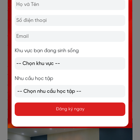
uy tín chuyên cung cấp các khóa học tiếng Anh giao
tiếp cho người đi làm tại TP. HCM. ILA hiện có hơn 50
cơ sở trên toàn quốc và luôn chú trọng đầu tư vào
không gian học tập hiện đại, hệ thống quản lý học
viên hiệu quả, cùng đội ngũ giáo viên chuyên môn cao,
giàu kinh nghiệm giảng dạy cho đối tượng học viên
Khu vực bạn đang sinh sống
bận rộn.
Đội ngũ giảng viên tại ILA được tuyển chọn kỹ lưỡng,
với hơn 1.000 giáo viên từ các quốc gia sử dụng tiếng
Nhu cầu học tập
Anh là ngôn ngữ bản địa. Họ không chỉ có kiến thức
chuyên môn vững vàng mà còn am hiểu tâm lý học
viên người đi làm, từ đó mang đến môi trường học tập
chất lượng và đa dạng.
Đăng ký ngay