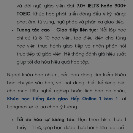
và đội ngũ giáo viên đạt
7.0+ IELTS hoặc 900+
TOEIC
. Khóa học phát triển đồng đều 4 kỹ năng:
phát âm, từ vựng, ngữ pháp và phản xạ giao tiếp.
Tương tác cao – Giao tiếp liên tục:
Mỗi lớp học
chỉ có từ 8–10 học viên, tạo điều kiện cho từng
học viên thực hành giao tiếp và nhận phản hồi
trực tiếp từ giáo viên. Hệ thống đánh giá hiệu suất
giúp tối đa hóa hiệu quả học tập.
Ngoài khóa học nhóm, nếu bạn đang tìm kiếm khóa
học chuyên sâu hơn, với nội dung thiết kế riêng biệt
cho mục tiêu nghề nghiệp hoặc lịch học cá nhân,
Khóa học tiếng Anh giao tiếp Online 1 kèm 1
tại
Langmaster là lựa chọn lý tưởng.
Tối đa hóa sự tương tác
: Học theo hình thức 1
thầy – 1 trò, giúp bạn được thực hành liên tục suốt