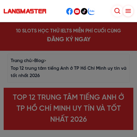
10 SLOTS HỌC THỬ IELTS MIỄN PHÍ CUỐI CÙNG
ĐĂNG KÝ NGAY
Trang chủ
>
Blog
>
Top 12 trung tâm tiếng Anh ở TP Hồ Chí Minh uy tín và
tốt nhất 2026
TOP 12 TRUNG TÂM TIẾNG ANH Ở
TP HỒ CHÍ MINH UY TÍN VÀ TỐT
NHẤT 2026