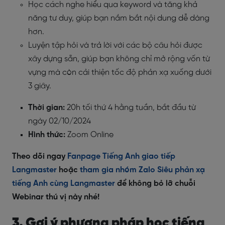
Học cách nghe hiểu qua keyword và tăng khả
năng tư duy, giúp bạn nắm bắt nội dung dễ dàng
hơn.
Luyện tập hỏi và trả lời với các bộ câu hỏi được
xây dựng sẵn, giúp bạn không chỉ mở rộng vốn từ
vựng mà còn cải thiện tốc độ phản xạ xuống dưới
3 giây.
Thời gian:
20h tối thứ 4 hằng tuần, bắt đầu từ
ngày 02/10/2024
Hình thức:
Zoom Online
Theo dõi ngay
Fanpage Tiếng Anh giao tiếp
Langmaster
hoặc
tham gia nhóm Zalo Siêu phản xạ
tiếng Anh cùng Langmaster
để không bỏ lỡ chuỗi
Webinar thú vị này nhé!
3. Gợi ý phương pháp học tiếng