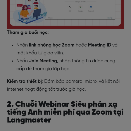
Tham gia buổi học
:
Nhận
link phòng học Zoom
hoặc
Meeting ID
và
mật khẩu từ giáo viên.
Nhấn
Join Meeting
, nhập thông tin được cung
cấp để tham gia lớp học.
Kiểm tra thiết bị
: Đảm bảo camera, micro, và kết nối
internet hoạt động tốt trước giờ học.
2. Chuỗi Webinar Siêu phản xạ
tiếng Anh miễn phí qua Zoom tại
Langmaster