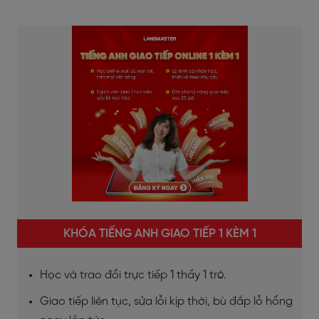
KHÓA TIẾNG ANH GIAO TIẾP 1 KÈM 1
Học và trao đổi trực tiếp 1 thầy 1 trò.
Giao tiếp liên tục, sửa lỗi kịp thời, bù đắp lỗ hổng