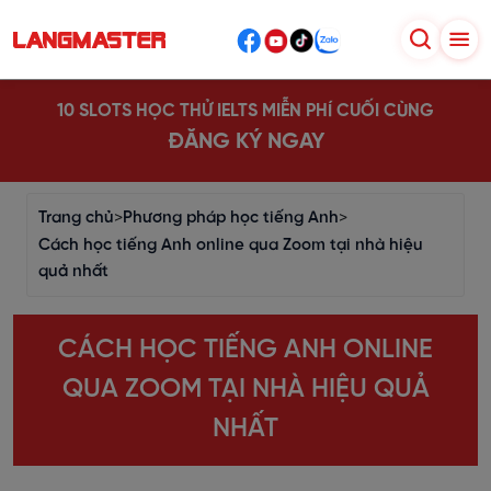
10 SLOTS HỌC THỬ IELTS MIỄN PHÍ CUỐI CÙNG
ĐĂNG KÝ NGAY
Trang chủ
>
Phương pháp học tiếng Anh
>
Cách học tiếng Anh online qua Zoom tại nhà hiệu
quả nhất
CÁCH HỌC TIẾNG ANH ONLINE
QUA ZOOM TẠI NHÀ HIỆU QUẢ
NHẤT