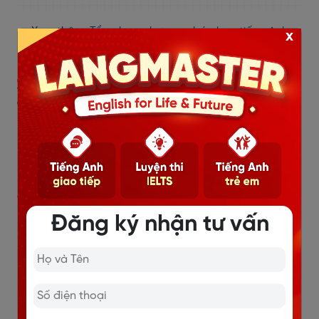
>> Xem thêm:
Tổng hợp phương pháp học tiếng Anh
x
hiệu quả nhất
3.1. Bật camera suốt quá trình học để
đảm bảo tập trung
Hãy luôn bật camera trong suốt buổi học để duy trì sự
kết nối với giáo viên và các học viên khác. Việc này
không chỉ giúp bạn tập trung hơn mà còn tạo cảm
giác như đang học trong lớp học trực tiếp.
Đăng ký nhận tư vấn
Lợi ích:
Giảm tình trạng sao nhãng.
Tăng cường tương tác với giáo viên.
Tạo động lực học tập khi luôn ở trong trạng thái
sẵn sàng.