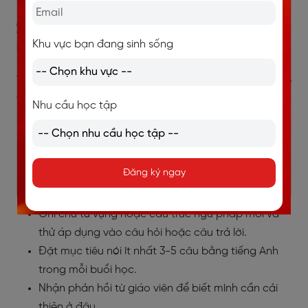
3.2. Tương tác bằng tiếng Anh nhiều
nhất có thể
Khu vực bạn đang sinh sống
Trong mỗi buổi học, hãy cố gắng sử dụng tiếng Anh để
trao đổi, đặt câu hỏi, hoặc thảo luận. Đừng ngại mắc
Nhu cầu học tập
lỗi vì đây là cơ hội để giáo viên sửa sai và giúp bạn tiến
bộ. Việc thực hành tiếng Anh thường xuyên trong lớp
sẽ cải thiện kỹ năng nghe và nói một cách rõ rệt.
Đăng ký ngay
Mẹo thực hành:
Ghi chú từ vựng hoặc cấu trúc ngữ pháp mới và
thử áp dụng vào câu hỏi hoặc câu trả lời.
Đặt mục tiêu nói ít nhất 3-5 câu bằng tiếng Anh
trong mỗi buổi học.
Nhận phản hồi từ giáo viên để biết mình cần cải
thiện ở đâu.