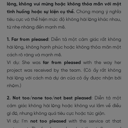
lòng, không vui mừng hoặc không thỏa mãn với một
tình huống hoặc sự kiện cụ thể.
Chúng mang ý nghĩa
tiêu cực và thể hiện mức độ không hài lòng khác nhau,
từ nhẹ nhàng đến mạnh mẽ.
1. Far from pleased
: Diễn tả một cảm giác rất không
hài lòng, không hạnh phúc hoặc không thỏa mãn một
cách rõ ràng và mạnh mẽ.
Ví dụ: She was
far from pleased
with the way her
project was received by the team. (Cô ấy rất không
hài lòng với cách mà dự án của cô ấy được nhận bởi
nhóm.)
2. Not too/none too/not best pleased
: Diễn tả một
cảm giác không hài lòng hoặc không vui lắm về điều
gì đó, nhưng không quá tiêu cực hoặc tức giận.
Ví dụ: I'm
not too pleased
with the service at that