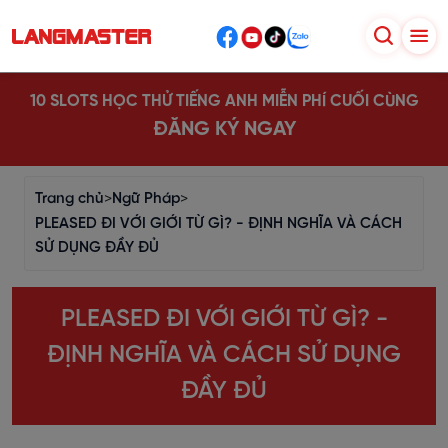
10 SLOTS HỌC THỬ TIẾNG ANH MIỄN PHÍ CUỐI CÙNG
ĐĂNG KÝ NGAY
Trang chủ
>
Ngữ Pháp
>
PLEASED ĐI VỚI GIỚI TỪ GÌ? - ĐỊNH NGHĨA VÀ CÁCH
SỬ DỤNG ĐẦY ĐỦ
PLEASED ĐI VỚI GIỚI TỪ GÌ? -
ĐỊNH NGHĨA VÀ CÁCH SỬ DỤNG
ĐẦY ĐỦ