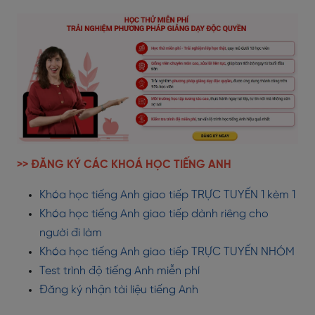
>> ĐĂNG KÝ CÁC KHOÁ HỌC TIẾNG ANH
Khóa học tiếng Anh giao tiếp TRỰC TUYẾN 1 kèm 1
Khóa học tiếng Anh giao tiếp dành riêng cho
người đi làm
Khóa học tiếng Anh giao tiếp TRỰC TUYẾN NHÓM
Test trình độ tiếng Anh miễn phí
Đăng ký nhận tài liệu tiếng Anh