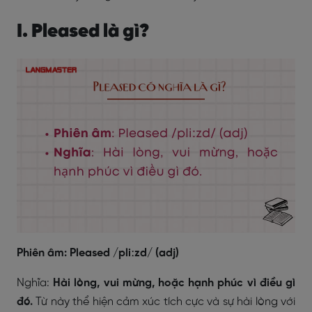
I. Pleased là gì?
Phiên âm: Pleased /pliːzd/ (adj)
Nghĩa:
Hài lòng, vui mừng, hoặc hạnh phúc vì điều gì
đó.
Từ này thể hiện cảm xúc tích cực và sự hài lòng với