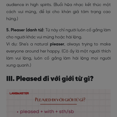
audience in high spirits. (Buổi hòa nhạc kết thúc một
cách vui mừng, để lại cho khán giả tâm trạng cao
hứng.)
5. Pleaser (danh từ)
: Từ này chỉ người luôn cố gắng làm
cho người khác vui mừng hoặc hài lòng.
Ví dụ: She's a natural
pleaser
, always trying to make
everyone around her happy. (Cô ấy là một người thích
làm vui lòng, luôn cố gắng làm hài lòng mọi người
xung quanh.)
III. Pleased đi với giới từ gì?