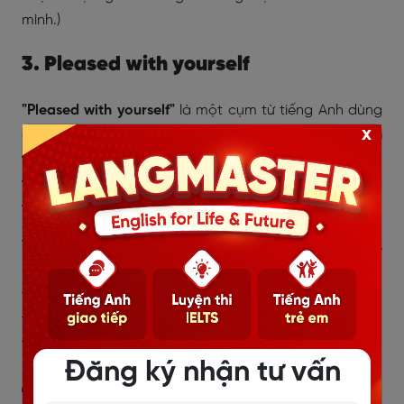
mình.)
3. Pleased with yourself
"Pleased with yourself"
là một cụm từ tiếng Anh dùng
x
để diễn tả
cảm giác tự hào và hài lòng với chính bản
thân sau khi đã hoàn thành một nhiệm vụ, đạt được
thành tựu hoặc làm điều gì đó mà người đó coi là
thành công.
Ví dụ: After months of hard work, he finally finished his
novel and was so
pleased with himself
. (Sau nhiều
tháng làm việc chăm chỉ, anh ta cuối cùng đã hoàn
thành cuốn tiểu thuyết của mình và rất tự hào về bản
thân.)
Đăng ký nhận tư vấn
4. Only too pleased