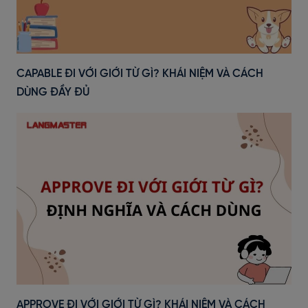
CAPABLE ĐI VỚI GIỚI TỪ GÌ? KHÁI NIỆM VÀ CÁCH
DÙNG ĐẦY ĐỦ
APPROVE ĐI VỚI GIỚI TỪ GÌ? KHÁI NIỆM VÀ CÁCH