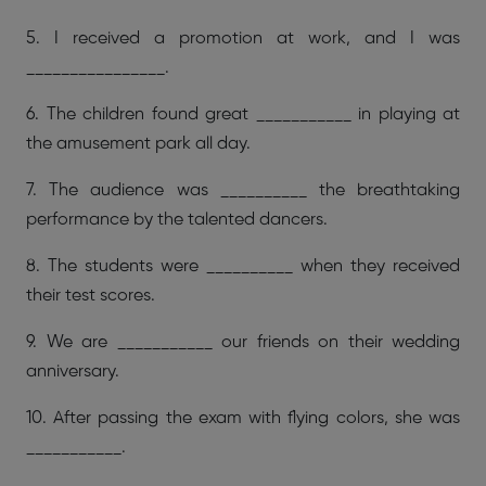
5. I received a promotion at work, and I was
________________.
6. The children found great ___________ in playing at
the amusement park all day.
7. The audience was __________ the breathtaking
performance by the talented dancers.
8. The students were __________ when they received
their test scores.
9. We are ___________ our friends on their wedding
anniversary.
10. After passing the exam with flying colors, she was
___________.