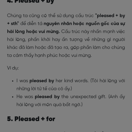
4. Pleased + by
Chúng ta cũng có thể sử dụng cấu trúc
"pleased + by
+ sth"
để diễn tả
nguyên nhân hoặc nguồn gốc của sự
hài lòng hoặc vui mừng.
Cấu trúc này nhấn mạnh việc
hài lòng, phấn khởi hay ấn tượng về những gì người
khác đã làm hoặc đã tạo ra, góp phần làm cho chúng
ta cảm thấy hạnh phúc hoặc vui mừng.
Ví dụ:
I was
pleased by
her kind words. (Tôi hài lòng với
những lời tử tế của cô ấy.)
He was
pleased by
the unexpected gift. (Anh ấy
hài lòng với món quà bất ngờ.)
5. Pleased + for