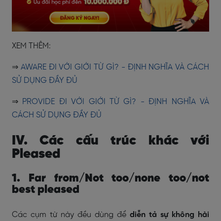
XEM THÊM:
⇒
AWARE ĐI VỚI GIỚI TỪ GÌ? - ĐỊNH NGHĨA VÀ CÁCH
SỬ DỤNG ĐẦY ĐỦ
⇒
PROVIDE ĐI VỚI GIỚI TỪ GÌ? - ĐỊNH NGHĨA VÀ
CÁCH SỬ DỤNG ĐẦY ĐỦ
IV. Các cấu trúc khác với
Pleased
1. Far from/Not too/none too/not
best pleased
Các cụm từ này đều dùng để
diễn tả sự không hài