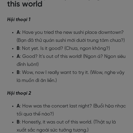
this world
Hội thoại 1
A
: Have you tried the new sushi place downtown?
(Bạn đã thử quán sushi mới dưới trung tâm chưa?)
B
: Not yet. Is it good? (Chưa, ngon không?)
A
: Good? It’s out of this world! (Ngon á? Ngon siêu
đỉnh luôn!)
B
: Wow, now I really want to try it. (Wow, nghe vậy
là muốn đi ăn liền.)
Hội thoại 2
A
: How was the concert last night? (Buổi hòa nhạc
tối qua thế nào?)
B
: Honestly, it was out of this world. (Thật sự là
xuất sắc ngoài sức tưởng tượng.)