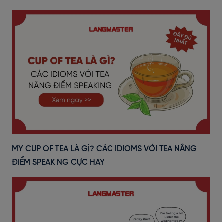
MY CUP OF TEA LÀ GÌ? CÁC IDIOMS VỚI TEA NÂNG
ĐIỂM SPEAKING CỰC HAY