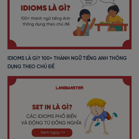
IDIOMS LÀ GÌ? 100+ THÀNH NGỮ TIẾNG ANH THÔNG
DỤNG THEO CHỦ ĐỀ