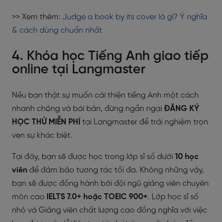
>> Xem thêm:
Judge a book by its cover là gì? Ý nghĩa
& cách dùng chuẩn nhất
4. Khóa học Tiếng Anh giao tiếp
online tại Langmaster
Nếu bạn thật sự muốn cải thiện tiếng Anh một cách
nhanh chóng và bài bản, đừng ngần ngại
ĐĂNG KÝ
HỌC THỬ MIỄN PHÍ
tại Langmaster để trải nghiệm trọn
vẹn sự khác biệt.
Tại đây, bạn sẽ được học trong lớp sĩ số dưới
10 học
viên
để đảm bảo tương tác tối đa. Không những vậy,
bạn sẽ được đồng hành bởi đội ngũ giảng viên chuyên
môn cao
IELTS 7.0+ hoặc TOEIC 900+
. Lớp học sĩ số
nhỏ và Giảng viên chất lượng cao đồng nghĩa với việc