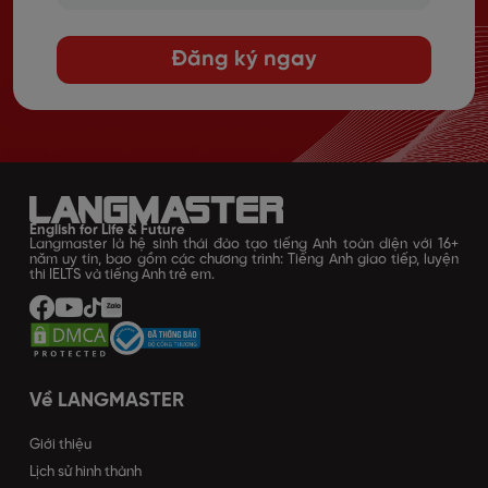
Đăng ký ngay
English for Life & Future
Langmaster là hệ sinh thái đào tạo tiếng Anh toàn diện với 16+
năm uy tín, bao gồm các chương trình: Tiếng Anh giao tiếp, luyện
thi IELTS và tiếng Anh trẻ em.
Về LANGMASTER
Giới thiệu
Lịch sử hình thành