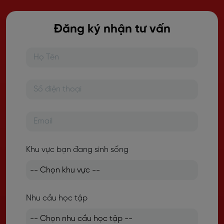
Đăng ký nhận tư vấn
Khu vực bạn đang sinh sống
Nhu cầu học tập