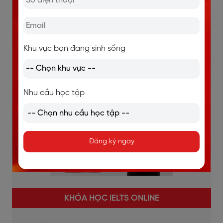
Học mọi lúc mọi nơi, thời gian linh hoạt.
Chi tiết
Khu vực bạn đang sinh sống
Nhu cầu học tập
Đăng ký ngay
KHÓA HỌC IELTS ONLINE