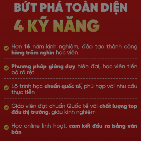
Hơn
16
năm kinh nghiệm, đào tạo thành công
hàng trăm nghìn
học viên
Phương pháp giảng dạy
hiện đại, học viên tiến
bộ rõ rệt
Lộ trình học
chuẩn quốc tế
, phù hợp với nhu cầu
thực tiễn
Giáo viên đạt chuẩn Quốc tế với
chất lượng top
đầu thị trường
, giàu kinh nghiệm
Học online linh hoạt,
cam kết đầu ra bằng văn
bản