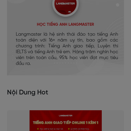
HỌC TIẾNG ANH LANGMASTER
Langmaster là hệ sinh thái đào tạo tiếng Anh
toàn diện với 16+ năm uy tín, bao gồm các
chương trình: Tiếng Anh giao tiếp, Luyện thi
IELTS và tiếng Anh trẻ em. Hàng trăm nghìn học
viên trên toàn cầu, 95% học viên đạt mục tiêu
đầu ra.
Nội Dung Hot