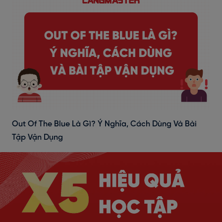
Out Of The Blue Là Gì? Ý Nghĩa, Cách Dùng Và Bài
Tập Vận Dụng