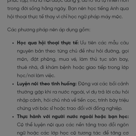
phức tạp, mà là nói được đúng ý, đủ rõ và tự nhiên hơn
trong đời sống hằng ngày. Bạn nên học tiếng Anh qua
hội thoại thực tế thay vì chỉ học ngữ pháp máy móc.
Các phương pháp nên áp dụng gồm:
Học qua hội thoại thực tế:
Ưu tiên các mẫu câu
nguyên bản theo từng chủ đề như hỏi đường, gọi
món, đặt phòng, mua vé, làm thủ tục sân bay,
thuê nhà, đi khám bệnh hoặc giao tiếp trong lớp
học/nơi làm việc.
Luyện nói theo tình huống:
Đóng vai các bối cảnh
thường gặp khi ra nước ngoài, ví dụ trả lời câu hỏi
nhập cảnh, hỏi chủ nhà về tiền cọc, trình bày triệu
chứng với bác sĩ hoặc trao đổi với đồng nghiệp.
Thực hành với người nước ngoài hoặc bạn học:
Có thể luyện nói qua các nền tảng trao đổi ngôn
ngữ hoặc các lớp học có tương tác để tăng cơ