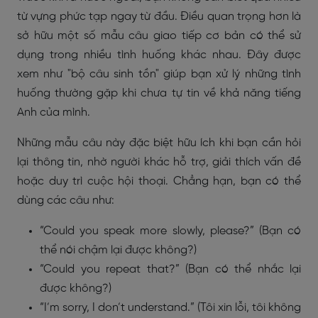
từ vựng phức tạp ngay từ đầu. Điều quan trọng hơn là
sở hữu một số mẫu câu giao tiếp cơ bản có thể sử
dụng trong nhiều tình huống khác nhau. Đây được
xem như "bộ câu sinh tồn" giúp bạn xử lý những tình
huống thường gặp khi chưa tự tin về khả năng tiếng
Anh của mình.
Những mẫu câu này đặc biệt hữu ích khi bạn cần hỏi
lại thông tin, nhờ người khác hỗ trợ, giải thích vấn đề
hoặc duy trì cuộc hội thoại. Chẳng hạn, bạn có thể
dùng các câu như:
“Could you speak more slowly, please?” (Bạn có
thể nói chậm lại được không?)
“Could you repeat that?” (Bạn có thể nhắc lại
được không?)
“I’m sorry, I don’t understand.” (Tôi xin lỗi, tôi không