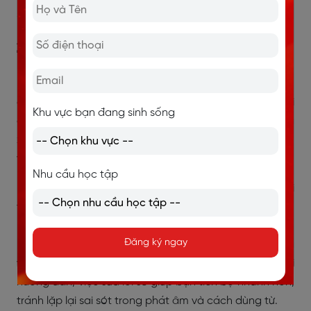
sống hằng ngày.
2.5. Phản xạ nói khi giao tiếp
Phản xạ nói tiếng Anh không thể hình thành nếu bạn
chỉ đọc tài liệu hoặc học trong im lặng. Muốn nói
Khu vực bạn đang sinh sống
được, bạn cần luyện nói thành tiếng, lặp lại thường
xuyên và đặt mình vào các tình huống giao tiếp gần
với thực tế.
Nhu cầu học tập
Một trong những cách hiệu quả là
shadowing
theo hội
thoại ngắn để bắt chước cách người bản xứ nói.
Ngoài ra, bạn có thể tự đặt câu hỏi và trả lời, ghi âm
Đăng ký ngay
lại phần nói của mình để nghe và sửa lỗi, hoặc đóng
vai các tình huống giao tiếp quen thuộc. Nếu có người
hướng dẫn, việc sửa lỗi sẽ giúp bạn tiến bộ nhanh hơn,
tránh lặp lại sai sót trong phát âm và cách dùng từ.