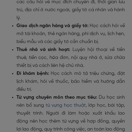
các câu hỏi về mục đích chuyến đi, thời gian lưu
trú, địa chỉ ở nước ngoài, giấy tờ cá nhân và hành
lý.
Giao dịch ngân hàng và giấy tờ:
Học cách hỏi về
mở tài khoản, thẻ ngân hàng, phí dịch vụ, lịch hẹn,
biểu mẫu và các giấy tờ cần chuẩn bị.
Thuê nhà và sinh hoạt:
Luyện hội thoại về tiền
thuê, tiền cọc, hóa đơn, nội quy nhà ở, sửa chữa
thiết bị và cách liên hệ chủ nhà.
Đi khám bệnh:
Học cách mô tả triệu chứng, đặt
lịch khám, hỏi về thuốc, bảo hiểm và hướng dẫn
điều trị.
Từ vựng chuyên môn theo mục tiêu:
Du học sinh
nên bổ sung
từ vựng học thuật
, lớp học, bài tập,
thuyết trình. Người đi làm hoặc xuất khẩu lao
động nên học thêm từ vựng về hợp đồng, quyền
lợi lao động, quy trình công việc, an toàn lao động