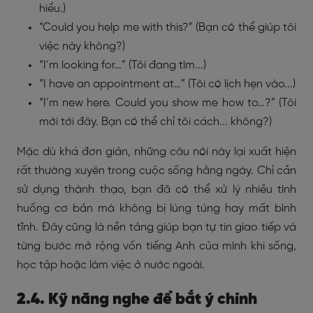
hiểu.)
“Could you help me with this?” (Bạn có thể giúp tôi
việc này không?)
“I’m looking for…” (Tôi đang tìm...)
“I have an appointment at…” (Tôi có lịch hẹn vào...)
“I’m new here. Could you show me how to…?” (Tôi
mới tới đây. Bạn có thể chỉ tôi cách... không?)
Mặc dù khá đơn giản, những câu nói này lại xuất hiện
rất thường xuyên trong cuộc sống hằng ngày. Chỉ cần
sử dụng thành thạo, bạn đã có thể xử lý nhiều tình
huống cơ bản mà không bị lúng túng hay mất bình
tĩnh. Đây cũng là nền tảng giúp bạn tự tin giao tiếp và
từng bước mở rộng vốn tiếng Anh của mình khi sống,
học tập hoặc làm việc ở nước ngoài.
2.4. Kỹ năng nghe để bắt ý chính