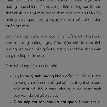
điểm bạn cần chuyển từ học kiến thức sang luyện tình
huống thực chiến. Lúc này, mục tiêu không còn là học
thật nhiều chủ đề mới, mà là đảm bảo bạn có thể xử lý
những việc quan trọng ngay khi vừa đặt chân đến
quốc gia mới.
Bạn nên tập trung vào các tình huống có khả năng
xảy ra trong những ngày đầu, đặc biệt là các tình
huống liên quan đến giấy tờ, nơi ở, sức khỏe, di chuyển
và giao tiếp khẩn cấp.
Các nội dung nên ưu tiên gồm:
Luyện xử lý tình huống khẩn cấp:
Chuẩn bị trước
từ vựng và mẫu câu để gọi cảnh sát, gọi cấp cứu,
báo mất đồ, hỏi đường, nhờ giúp đỡ hoặc trình
bày vấn đề khi gặp sự cố.
Giao tiếp tại sân bay và hải quan:
Luyện trả lời