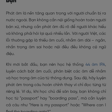
bạn
Phát âm là nền tảng quan trọng với người chuẩn bị ra
nước ngoài. Bạn không cần nói giống hoàn toàn người
bản xứ, nhưng cần phát âm đủ rõ để người khác hiểu
và không phải hỏi lại quá nhiều lần. Với người Việt, các
lỗi thường gặp là thiếu âm cuối, nhầm âm dài – ngắn,
nhấn trọng âm sai hoặc nói đều đều không có ngữ
điệu.
Khi mới bắt đầu, bạn nên học hệ thống
44 âm IPA
,
luyện cách bật âm cuối, phân biệt các âm dễ nhầm
và học trọng âm của từ thông dụng. Sau đó, hãy luyện
phát âm trong câu hoàn chỉnh thay vì chỉ đọc từng từ
riêng lẻ. Ví dụ, khi học chủ đề sân bay, bạn không chỉ
học từ “passport” hay “boarding pass”, mà cần luyện
cả câu như “Here is my passport” hoặc “Where can I
find the boarding gate?”.