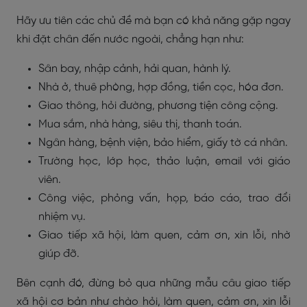
Hãy ưu tiên các chủ đề mà bạn có khả năng gặp ngay
khi đặt chân đến nước ngoài, chẳng hạn như:
Sân bay, nhập cảnh, hải quan, hành lý.
Nhà ở, thuê phòng, hợp đồng, tiền cọc, hóa đơn.
Giao thông, hỏi đường, phương tiện công cộng.
Mua sắm, nhà hàng, siêu thị, thanh toán.
Ngân hàng, bệnh viện, bảo hiểm, giấy tờ cá nhân.
Trường học, lớp học, thảo luận, email với giáo
viên.
Công việc, phỏng vấn, họp, báo cáo, trao đổi
nhiệm vụ.
Giao tiếp xã hội, làm quen, cảm ơn, xin lỗi, nhờ
giúp đỡ.
Bên cạnh đó, đừng bỏ qua những mẫu câu giao tiếp
xã hội cơ bản như chào hỏi, làm quen, cảm ơn, xin lỗi