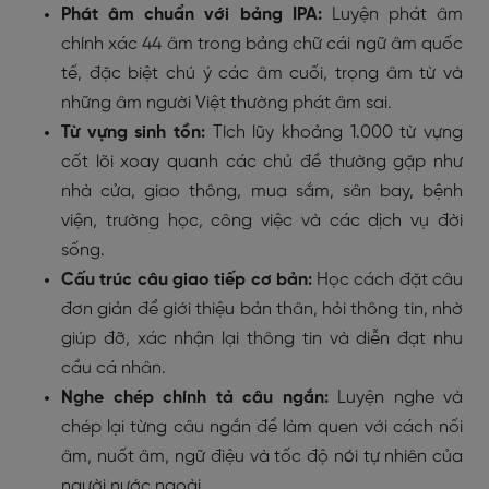
Phát âm chuẩn với bảng IPA:
Luyện phát âm
chính xác 44 âm trong bảng chữ cái ngữ âm quốc
tế, đặc biệt chú ý các âm cuối, trọng âm từ và
những âm người Việt thường phát âm sai.
Từ vựng sinh tồn:
Tích lũy khoảng 1.000 từ vựng
cốt lõi xoay quanh các chủ đề thường gặp như
nhà cửa, giao thông, mua sắm, sân bay, bệnh
viện, trường học, công việc và các dịch vụ đời
sống.
Cấu trúc câu giao tiếp cơ bản:
Học cách đặt câu
đơn giản để giới thiệu bản thân, hỏi thông tin, nhờ
giúp đỡ, xác nhận lại thông tin và diễn đạt nhu
cầu cá nhân.
Nghe chép chính tả câu ngắn:
Luyện nghe và
chép lại từng câu ngắn để làm quen với cách nối
âm, nuốt âm, ngữ điệu và tốc độ nói tự nhiên của
người nước ngoài.