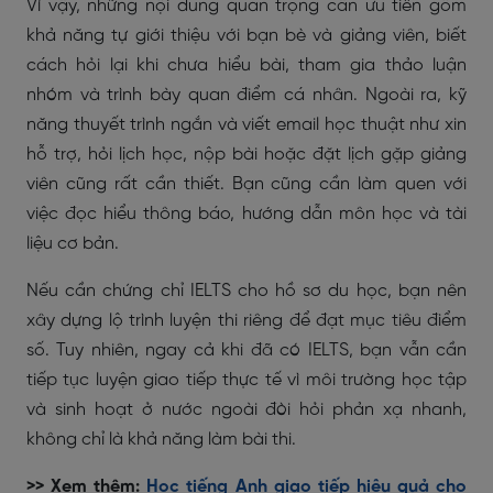
Vì vậy, những nội dung quan trọng cần ưu tiên gồm
khả năng tự giới thiệu với bạn bè và giảng viên, biết
cách hỏi lại khi chưa hiểu bài, tham gia thảo luận
nhóm và trình bày quan điểm cá nhân. Ngoài ra, kỹ
năng thuyết trình ngắn và viết email học thuật như xin
hỗ trợ, hỏi lịch học, nộp bài hoặc đặt lịch gặp giảng
viên cũng rất cần thiết. Bạn cũng cần làm quen với
việc đọc hiểu thông báo, hướng dẫn môn học và tài
liệu cơ bản.
Nếu cần chứng chỉ IELTS cho hồ sơ du học, bạn nên
xây dựng lộ trình luyện thi riêng để đạt mục tiêu điểm
số. Tuy nhiên, ngay cả khi đã có IELTS, bạn vẫn cần
tiếp tục luyện giao tiếp thực tế vì môi trường học tập
và sinh hoạt ở nước ngoài đòi hỏi phản xạ nhanh,
không chỉ là khả năng làm bài thi.
>> Xem thêm:
Học tiếng Anh giao tiếp hiệu quả cho