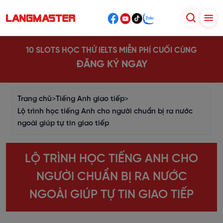
10 SLOTS HỌC THỬ IELTS MIỄN PHÍ CUỐI CÙNG
ĐĂNG KÝ NGAY
Trang chủ
>
Tiếng Anh giao tiếp
>
Lộ trình học tiếng Anh cho người chuẩn bị ra nước
ngoài giúp tự tin giao tiếp
LỘ TRÌNH HỌC TIẾNG ANH CHO
NGƯỜI CHUẨN BỊ RA NƯỚC
NGOÀI GIÚP TỰ TIN GIAO TIẾP