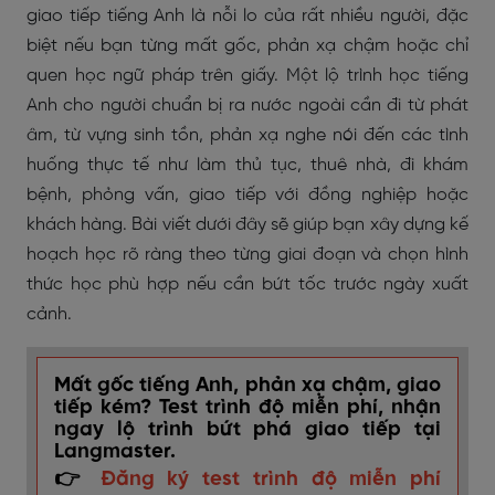
giao tiếp tiếng Anh là nỗi lo của rất nhiều người, đặc
biệt nếu bạn từng mất gốc, phản xạ chậm hoặc chỉ
quen học ngữ pháp trên giấy. Một lộ trình học tiếng
Anh cho người chuẩn bị ra nước ngoài cần đi từ phát
âm, từ vựng sinh tồn, phản xạ nghe nói đến các tình
huống thực tế như làm thủ tục, thuê nhà, đi khám
bệnh, phỏng vấn, giao tiếp với đồng nghiệp hoặc
khách hàng. Bài viết dưới đây sẽ giúp bạn xây dựng kế
hoạch học rõ ràng theo từng giai đoạn và chọn hình
thức học phù hợp nếu cần bứt tốc trước ngày xuất
cảnh.
Mất gốc tiếng Anh, phản xạ chậm, giao
tiếp kém? Test trình độ miễn phí, nhận
ngay lộ trình bứt phá giao tiếp tại
Langmaster.
👉
Đăng ký test trình độ miễn phí