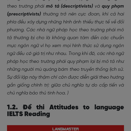
theo trường phái
mô tả (descriptivists)
và
quy phạm
(prescriptivists)
thường trở nên cực đoan, khi cả hai
phía đều xây dựng những hình ảnh thiếu thực tế về đối
phương. Các nhà ngữ pháp học theo trường phái mô
tả thường bị cho là không quan tâm đến các chuẩn
mực ngôn ngữ vì họ xem mọi hình thức sử dụng ngôn
ngữ đều có giá trị như nhau. Trong khi đó, các nhà ngữ
pháp học theo trường phái quy phạm lại bị mô tả như
những người mù quáng bám theo truyền thống lịch sử.
Sự đối lập này thậm chí còn được diễn giải theo hướng
gần giống chính trị: giữa chủ nghĩa tự do cấp tiến và
chủ nghĩa bảo thủ tinh hoa. )
1.2. Đề thi Attitudes to language
IELTS Reading