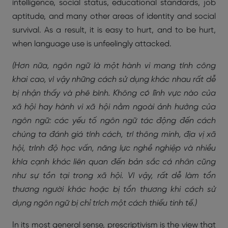
intelligence, social status, educational standards, job
aptitude, and many other areas of identity and social
survival. As a result, it is easy to hurt, and to be hurt,
when language use is unfeelingly attacked.
(Hơn nữa, ngôn ngữ là một hành vi mang tính công
khai cao, vì vậy những cách sử dụng khác nhau rất dễ
bị nhận thấy và phê bình. Không có lĩnh vực nào của
xã hội hay hành vi xã hội nằm ngoài ảnh hưởng của
ngôn ngữ: các yếu tố ngôn ngữ tác động đến cách
chúng ta đánh giá tính cách, trí thông minh, địa vị xã
hội, trình độ học vấn, năng lực nghề nghiệp và nhiều
khía cạnh khác liên quan đến bản sắc cá nhân cũng
như sự tồn tại trong xã hội. Vì vậy, rất dễ làm tổn
thương người khác hoặc bị tổn thương khi cách sử
dụng ngôn ngữ bị chỉ trích một cách thiếu tinh tế.)
In its most general sense, prescriptivism is the view that