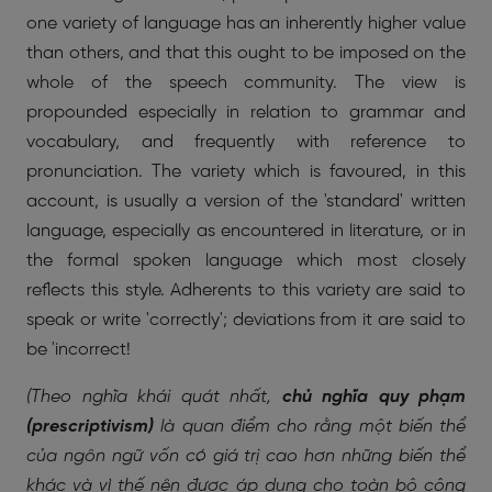
one variety of language has an inherently higher value
than others, and that this ought to be imposed on the
whole of the speech community. The view is
propounded especially in relation to grammar and
vocabulary, and frequently with reference to
pronunciation. The variety which is favoured, in this
account, is usually a version of the 'standard' written
language, especially as encountered in literature, or in
the formal spoken language which most closely
reflects this style. Adherents to this variety are said to
speak or write 'correctly'; deviations from it are said to
be 'incorrect!
(Theo nghĩa khái quát nhất,
chủ nghĩa quy phạm
(prescriptivism)
là quan điểm cho rằng một biến thể
của ngôn ngữ vốn có giá trị cao hơn những biến thể
khác và vì thế nên được áp dụng cho toàn bộ cộng