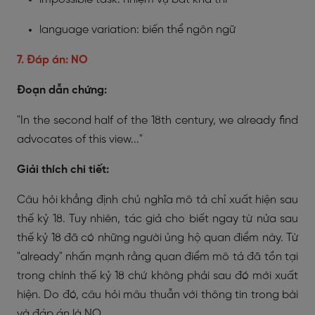
language variation: biến thể ngôn ngữ
7. Đáp án: NO
Đoạn dẫn chứng:
"In the second half of the 18th century, we already find
advocates of this view..."
Giải thích chi tiết:
Câu hỏi khẳng định chủ nghĩa mô tả chỉ xuất hiện sau
thế kỷ 18. Tuy nhiên, tác giả cho biết ngay từ nửa sau
thế kỷ 18 đã có những người ủng hộ quan điểm này. Từ
"already" nhấn mạnh rằng quan điểm mô tả đã tồn tại
trong chính thế kỷ 18 chứ không phải sau đó mới xuất
hiện. Do đó, câu hỏi mâu thuẫn với thông tin trong bài
và đáp án là NO.