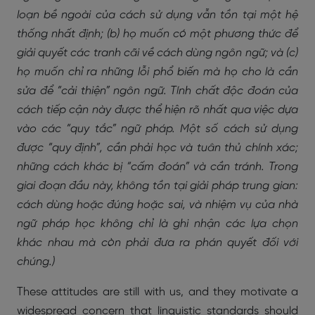
loạn bề ngoài của cách sử dụng vẫn tồn tại một hệ
thống nhất định; (b) họ muốn có một phương thức để
giải quyết các tranh cãi về cách dùng ngôn ngữ; và (c)
họ muốn chỉ ra những lỗi phổ biến mà họ cho là cần
sửa để “cải thiện” ngôn ngữ. Tính chất độc đoán của
cách tiếp cận này được thể hiện rõ nhất qua việc dựa
vào các “quy tắc” ngữ pháp. Một số cách sử dụng
được “quy định”, cần phải học và tuân thủ chính xác;
những cách khác bị “cấm đoán” và cần tránh. Trong
giai đoạn đầu này, không tồn tại giải pháp trung gian:
cách dùng hoặc đúng hoặc sai, và nhiệm vụ của nhà
ngữ pháp học không chỉ là ghi nhận các lựa chọn
khác nhau mà còn phải đưa ra phán quyết đối với
chúng.)
These attitudes are still with us, and they motivate a
widespread concern that linguistic standards should