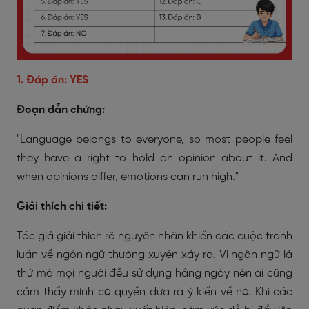
1. Đáp án: YES
Đoạn dẫn chứng:
"Language belongs to everyone, so most people feel
they have a right to hold an opinion about it. And
when opinions differ, emotions can run high."
Giải thích chi tiết:
Tác giả giải thích rõ nguyên nhân khiến các cuộc tranh
luận về ngôn ngữ thường xuyên xảy ra. Vì ngôn ngữ là
thứ mà mọi người đều sử dụng hằng ngày nên ai cũng
cảm thấy mình có quyền đưa ra ý kiến về nó. Khi các