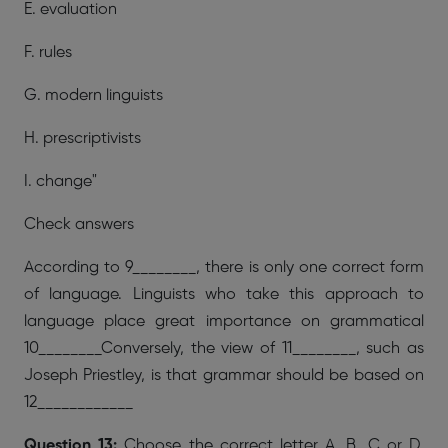
E. evaluation
F. rules
G. modern linguists
H. prescriptivists
I. change"
Check answers
According to 9________, there is only one correct form
of language. Linguists who take this approach to
language place great importance on grammatical
10________Conversely, the view of 11________, such as
Joseph Priestley, is that grammar should be based on
12____________
Question 13:
Choose the correct letter A, B, C or D.