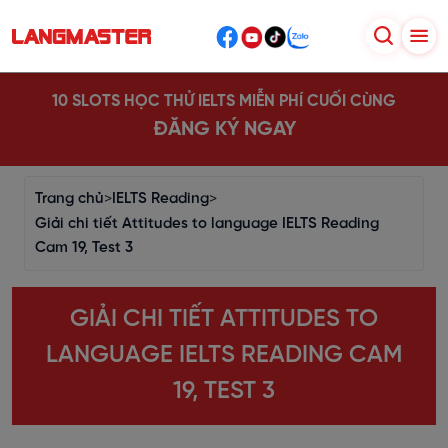
10 SLOTS HỌC THỬ IELTS MIỄN PHÍ CUỐI CÙNG
ĐĂNG KÝ NGAY
Trang chủ
>
IELTS Reading
>
Giải chi tiết Attitudes to language IELTS Reading
Cam 19, Test 3
GIẢI CHI TIẾT ATTITUDES TO
LANGUAGE IELTS READING CAM
19, TEST 3