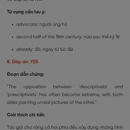
Từ vựng cần lưu ý:
advocate: người ủng hộ
second half of the 18th century: nửa sau thế kỷ 18
already: đã, ngay từ lúc đó
8. Đáp án: YES
Đoạn dẫn chứng:
"The opposition between 'descriptivists' and
'prescriptivists' has often become extreme, with both
sides painting unreal pictures of the other."
Giải thích chi tiết:
Tác giả cho rằng cả hai phía đều xây dựng những hình