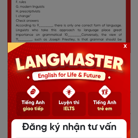
x
Questions 1-8:
Do the following statements agree with
the claims of the writer in the Reading Passage? In
boxes 1-8 of your answer sheet, write:
YES
if the statement agrees with the claims of the
writer
NO
if the statement contradicts the claims of the
writer
Đăng ký nhận tư vấn
NOT GIVEN
if it is impossible to say what the writer