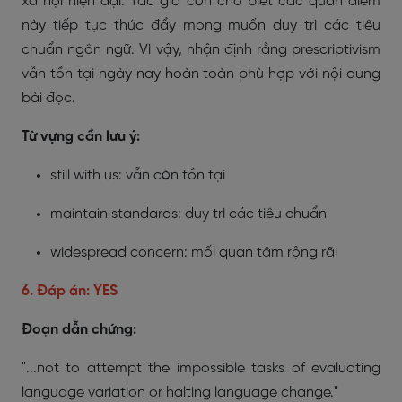
xã hội hiện đại. Tác giả còn cho biết các quan điểm
này tiếp tục thúc đẩy mong muốn duy trì các tiêu
chuẩn ngôn ngữ. Vì vậy, nhận định rằng prescriptivism
vẫn tồn tại ngày nay hoàn toàn phù hợp với nội dung
bài đọc.
Từ vựng cần lưu ý:
still with us: vẫn còn tồn tại
maintain standards: duy trì các tiêu chuẩn
widespread concern: mối quan tâm rộng rãi
6. Đáp án: YES
Đoạn dẫn chứng:
"...not to attempt the impossible tasks of evaluating
language variation or halting language change."