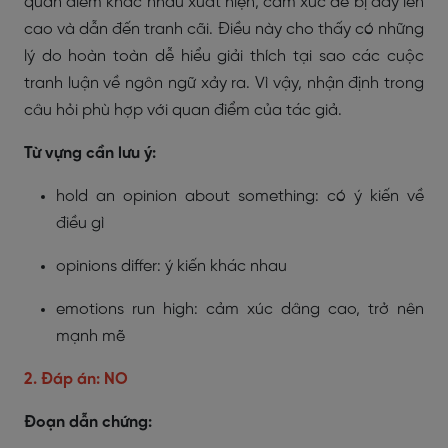
quan điểm khác nhau xuất hiện, cảm xúc dễ bị đẩy lên
cao và dẫn đến tranh cãi. Điều này cho thấy có những
lý do hoàn toàn dễ hiểu giải thích tại sao các cuộc
tranh luận về ngôn ngữ xảy ra. Vì vậy, nhận định trong
câu hỏi phù hợp với quan điểm của tác giả.
Từ vựng cần lưu ý:
hold an opinion about something: có ý kiến về
điều gì
opinions differ: ý kiến khác nhau
emotions run high: cảm xúc dâng cao, trở nên
mạnh mẽ
2. Đáp án: NO
Đoạn dẫn chứng: