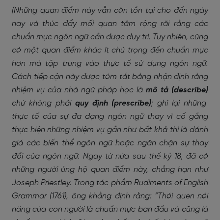
(Những quan điểm này vẫn còn tồn tại cho đến ngày
nay và thúc đẩy mối quan tâm rộng rãi rằng các
chuẩn mực ngôn ngữ cần được duy trì. Tuy nhiên, cũng
có một quan điểm khác ít chú trọng đến chuẩn mực
hơn mà tập trung vào thực tế sử dụng ngôn ngữ.
Cách tiếp cận này được tóm tắt bằng nhận định rằng
nhiệm vụ của nhà ngữ pháp học là
mô tả (describe)
chứ không phải
quy định (prescribe)
; ghi lại những
thực tế của sự đa dạng ngôn ngữ thay vì cố gắng
thực hiện những nhiệm vụ gần như bất khả thi là đánh
giá các biến thể ngôn ngữ hoặc ngăn chặn sự thay
đổi của ngôn ngữ. Ngay từ nửa sau thế kỷ 18, đã có
những người ủng hộ quan điểm này, chẳng hạn như
Joseph Priestley. Trong tác phẩm
Rudiments of English
Grammar
(1761), ông khẳng định rằng: “Thói quen nói
năng của con người là chuẩn mực ban đầu và cũng là