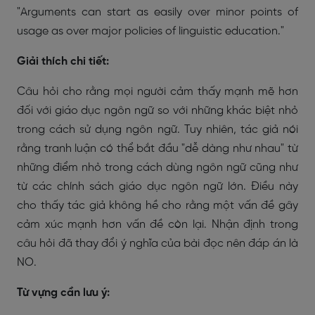
"Arguments can start as easily over minor points of
usage as over major policies of linguistic education."
Giải thích chi tiết:
Câu hỏi cho rằng mọi người cảm thấy mạnh mẽ hơn
đối với giáo dục ngôn ngữ so với những khác biệt nhỏ
trong cách sử dụng ngôn ngữ. Tuy nhiên, tác giả nói
rằng tranh luận có thể bắt đầu "dễ dàng như nhau" từ
những điểm nhỏ trong cách dùng ngôn ngữ cũng như
từ các chính sách giáo dục ngôn ngữ lớn. Điều này
cho thấy tác giả không hề cho rằng một vấn đề gây
cảm xúc mạnh hơn vấn đề còn lại. Nhận định trong
câu hỏi đã thay đổi ý nghĩa của bài đọc nên đáp án là
NO.
Từ vựng cần lưu ý: