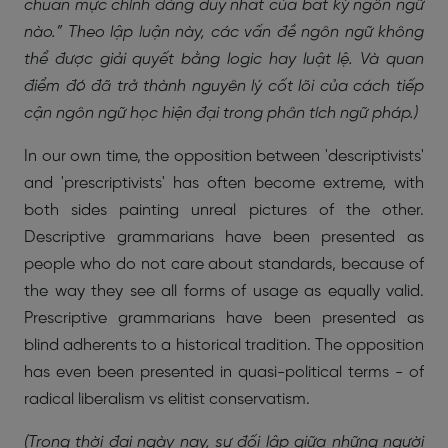
chuẩn mực chính đáng duy nhất của bất kỳ ngôn ngữ
nào.” Theo lập luận này, các vấn đề ngôn ngữ không
thể được giải quyết bằng logic hay luật lệ. Và quan
điểm đó đã trở thành nguyên lý cốt lõi của cách tiếp
cận ngôn ngữ học hiện đại trong phân tích ngữ pháp.)
In our own time, the opposition between 'descriptivists'
and 'prescriptivists' has often become extreme, with
both sides painting unreal pictures of the other.
Descriptive grammarians have been presented as
people who do not care about standards, because of
the way they see all forms of usage as equally valid.
Prescriptive grammarians have been presented as
blind adherents to a historical tradition. The opposition
has even been presented in quasi-political terms - of
radical liberalism vs elitist conservatism.
(Trong thời đại ngày nay, sự đối lập giữa những người