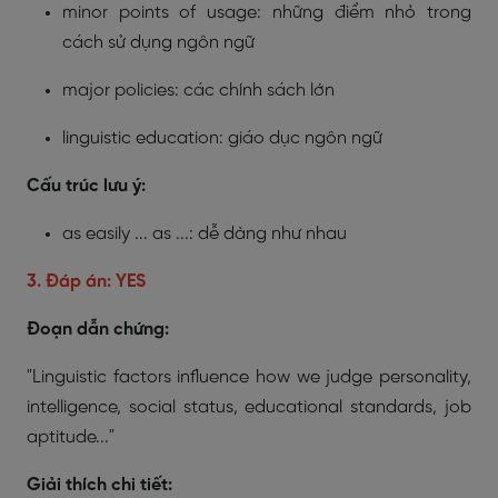
minor points of usage: những điểm nhỏ trong
cách sử dụng ngôn ngữ
major policies: các chính sách lớn
linguistic education: giáo dục ngôn ngữ
Cấu trúc lưu ý:
as easily ... as ...: dễ dàng như nhau
3. Đáp án: YES
Đoạn dẫn chứng:
"Linguistic factors influence how we judge personality,
intelligence, social status, educational standards, job
aptitude..."
Giải thích chi tiết: