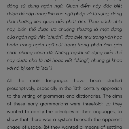
đồng sử dụng ngôn ngữ. Quan điểm này đặc biệt
được đề cập trong lĩnh vực ngữ pháp và từ vựng, đồng
thời thường liên quan đến phát âm. Theo cách nhìn
này, biến thể được ưa chuộng thường là một dạng
của ngôn ngữ viết “chuẩn”, đặc biệt như trong văn học
hoặc trong ngôn ngữ nói trang trọng phản ánh gần
nhất phong cách đó. Những người sử dụng biến thể
này được cho là nói hoặc viết “đúng”; những gì khác
với nó bị xem là “sai”.)
All the main languages have been studied
prescriptively, especially in the 18th century approach
to the writing of grammars and dictionaries. The aims
of these early grammarians were threefold: (a) they
wanted to codify the principles of their languages, to
show that there was a system beneath the apparent
chaos of usage, (b) they wanted a means of settling