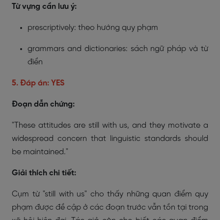
Từ vựng cần lưu ý:
prescriptively: theo hướng quy phạm
grammars and dictionaries: sách ngữ pháp và từ
điển
5. Đáp án: YES
Đoạn dẫn chứng:
"These attitudes are still with us, and they motivate a
widespread concern that linguistic standards should
be maintained."
Giải thích chi tiết:
Cụm từ "still with us" cho thấy những quan điểm quy
phạm được đề cập ở các đoạn trước vẫn tồn tại trong