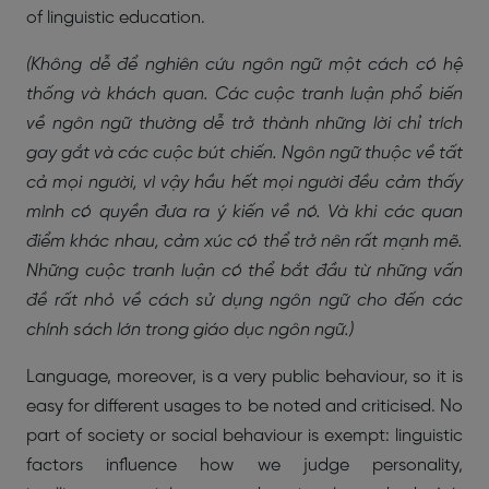
of linguistic education.
(Không dễ để nghiên cứu ngôn ngữ một cách có hệ
thống và khách quan. Các cuộc tranh luận phổ biến
về ngôn ngữ thường dễ trở thành những lời chỉ trích
gay gắt và các cuộc bút chiến. Ngôn ngữ thuộc về tất
cả mọi người, vì vậy hầu hết mọi người đều cảm thấy
mình có quyền đưa ra ý kiến về nó. Và khi các quan
điểm khác nhau, cảm xúc có thể trở nên rất mạnh mẽ.
Những cuộc tranh luận có thể bắt đầu từ những vấn
đề rất nhỏ về cách sử dụng ngôn ngữ cho đến các
chính sách lớn trong giáo dục ngôn ngữ.)
Language, moreover, is a very public behaviour, so it is
easy for different usages to be noted and criticised. No
part of society or social behaviour is exempt: linguistic
factors influence how we judge personality,