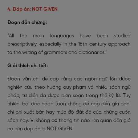
4. Đáp án: NOT GIVEN
Đoạn dẫn chứng:
"All the main languages have been studied
prescriptively, especially in the 18th century approach
to the writing of grammars and dictionaries."
Giải thích chi tiết:
Đoạn văn chỉ đề cập rằng các ngôn ngữ lớn được
nghiên cứu theo hướng quy phạm và nhiều sách ngữ
pháp, từ điển đã được biên soạn trong thế kỷ 18. Tuy
nhiên, bài đọc hoàn toàn không đề cập đến giá bán,
chi phí xuất bản hay mức độ đắt đỏ của những cuốn
sách này. Vì không có thông tin nào liên quan đến giá
cả nên đáp án là NOT GIVEN.