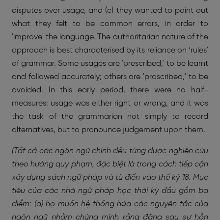
disputes over usage, and (c) they wanted to point out
what they felt to be common errors, in order to
'improve' the language. The authoritarian nature of the
approach is best characterised by its reliance on ‘rules'
of grammar. Some usages are 'prescribed,' to be learnt
and followed accurately; others are 'proscribed,' to be
avoided. In this early period, there were no half-
measures: usage was either right or wrong, and it was
the task of the grammarian not simply to record
alternatives, but to pronounce judgement upon them.
(Tất cả các ngôn ngữ chính đều từng được nghiên cứu
theo hướng quy phạm, đặc biệt là trong cách tiếp cận
xây dựng sách ngữ pháp và từ điển vào thế kỷ 18. Mục
tiêu của các nhà ngữ pháp học thời kỳ đầu gồm ba
điểm: (a) họ muốn hệ thống hóa các nguyên tắc của
ngôn ngữ nhằm chứng minh rằng đằng sau sự hỗn