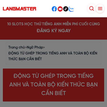
10 SLOTS HỌC THỬ TIẾNG ANH MIỄN PHÍ CUỐI CÙNG
ĐĂNG KÝ NGAY
Trang chủ
>
Ngữ Pháp
>
ĐỘNG TỪ GHÉP TRONG TIẾNG ANH VÀ TOÀN BỘ KIẾN
THỨC BẠN CẦN BIẾT
ĐỘNG TỪ GHÉP TRONG TIẾNG
ANH VÀ TOÀN BỘ KIẾN THỨC BẠN
CẦN BIẾT