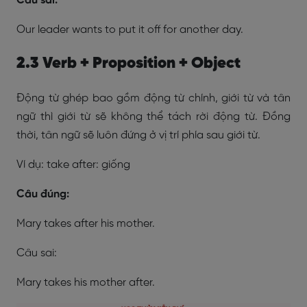
Câu sai:
Our leader wants to put it off for another day.
2.3 Verb + Proposition + Object
Động từ ghép bao gồm động từ chính, giới từ và tân
ngữ thì giới từ sẽ không thể tách rời động từ. Đồng
thời, tân ngữ sẽ luôn đứng ở vị trí phía sau giới từ.
Ví dụ: take after: giống
Câu đúng:
Mary takes after his mother.
Câu sai:
Mary takes his mother after.