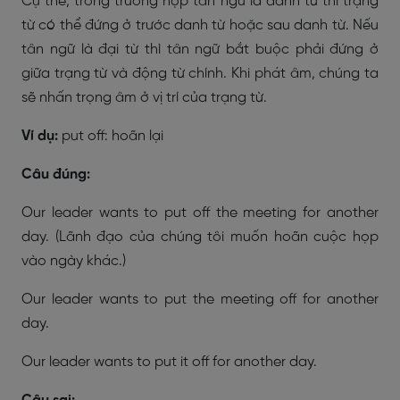
Cụ thể, trong trường hợp tân ngữ là danh từ thì trạng
từ có thể đứng ở trước danh từ hoặc sau danh từ. Nếu
tân ngữ là đại từ thì tân ngữ bắt buộc phải đứng ở
giữa trạng từ và động từ chính. Khi phát âm, chúng ta
sẽ nhấn trọng âm ở vị trí của trạng từ.
Ví dụ:
put off: hoãn lại
Câu đúng:
Our leader wants to put off the meeting for another
day. (Lãnh đạo của chúng tôi muốn hoãn cuộc họp
vào ngày khác.)
Our leader wants to put the meeting off for another
day.
Our leader wants to put it off for another day.