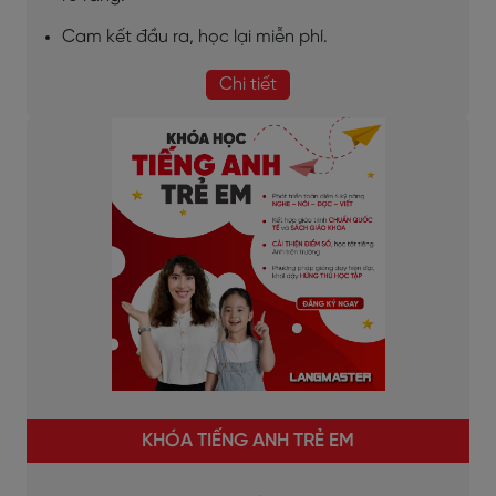
Cam kết đầu ra, học lại miễn phí.
Chi tiết
KHÓA TIẾNG ANH TRẺ EM