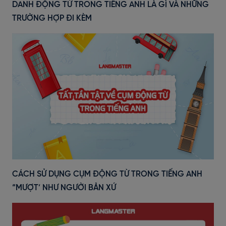
DANH ĐỘNG TỪ TRONG TIẾNG ANH LÀ GÌ VÀ NHỮNG
TRƯỜNG HỢP ĐI KÈM
CÁCH SỬ DỤNG CỤM ĐỘNG TỪ TRONG TIẾNG ANH
“MƯỢT’ NHƯ NGƯỜI BẢN XỨ