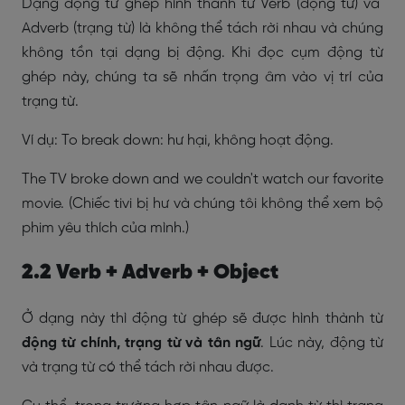
Dạng động từ ghép hình thành từ Verb (động từ) và
Adverb (trạng từ) là không thể tách rời nhau và chúng
không tồn tại dạng bị động. Khi đọc cụm động từ
ghép này, chúng ta sẽ nhấn trọng âm vào vị trí của
trạng từ.
Ví dụ: To break down: hư hại, không hoạt động.
The TV broke down and we couldn't watch our favorite
movie. (Chiếc tivi bị hư và chúng tôi không thể xem bộ
phim yêu thích của mình.)
2.2 Verb + Adverb + Object
Ở dạng này thì động từ ghép sẽ được hình thành từ
động từ chính, trạng từ và tân ngữ
. Lúc này, động từ
và trạng từ có thể tách rời nhau được.