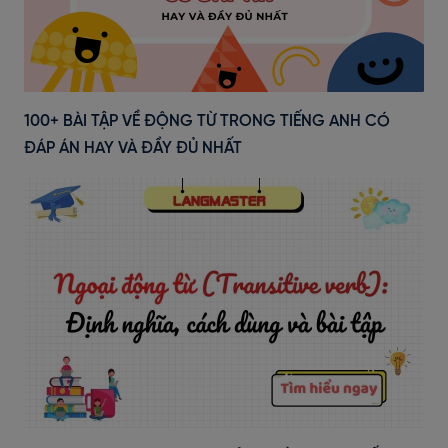
100+ BÀI TẬP VỀ ĐỘNG TỪ TRONG TIẾNG ANH CÓ
ĐÁP ÁN HAY VÀ ĐẦY ĐỦ NHẤT