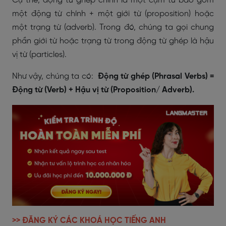
Cụ thể, động từ ghép chính là một cụm từ bao gồm
một động từ chính + một giới từ (proposition) hoặc
một trạng từ (adverb). Trong đó, chúng ta gọi chung
phần giới từ hoặc trạng từ trong động từ ghép là hậu
vị từ (particles).
Như vậy, chúng ta có:
Động từ ghép (Phrasal Verbs) =
Động từ (Verb) + Hậu vị từ (Proposition/ Adverb).
>> ĐĂNG KÝ CÁC KHOÁ HỌC TIẾNG ANH