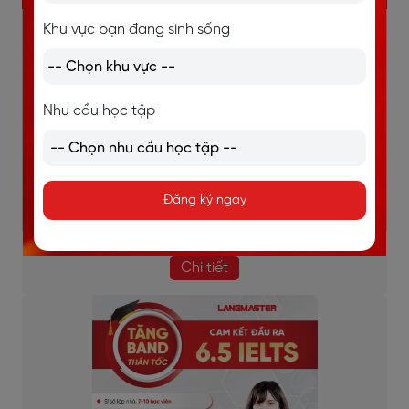
Khu vực bạn đang sinh sống
Học và trao đổi trực tiếp 1 thầy 1 trò.
Giao tiếp liên tục, sửa lỗi kịp thời, bù đắp lỗ hổng
ngay lập tức.
Nhu cầu học tập
Lộ trình học được thiết kế riêng cho từng học viên.
Dựa trên mục tiêu, đặc thù từng ngành việc của
học viên.
Đăng ký ngay
Học mọi lúc mọi nơi, thời gian linh hoạt.
Chi tiết