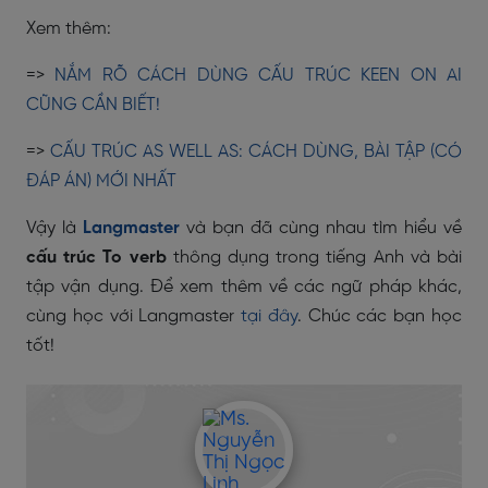
Xem thêm:
=>
NẮM RÕ CÁCH DÙNG CẤU TRÚC KEEN ON AI
CŨNG CẦN BIẾT!
=>
CẤU TRÚC AS WELL AS: CÁCH DÙNG, BÀI TẬP (CÓ
ĐÁP ÁN) MỚI NHẤT
Vậy là
Langmaster
và bạn đã cùng nhau tìm hiểu về
cấu trúc To verb
thông dụng trong tiếng Anh và bài
tập vận dụng. Để xem thêm về các ngữ pháp khác,
cùng học với Langmaster
tại đây
. Chúc các bạn học
tốt!