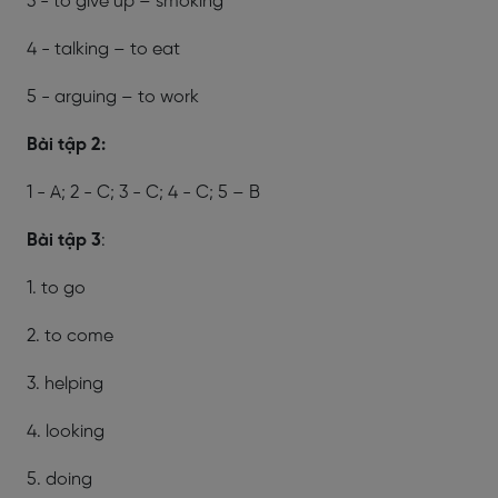
3 - to give up – smoking
4 - talking – to eat
5 - arguing – to work
Bài tập 2:
1 - A; 2 - C; 3 - C; 4 - C; 5 – B
Bài tập 3
:
1. to go
2. to come
3. helping
4. looking
5. doing