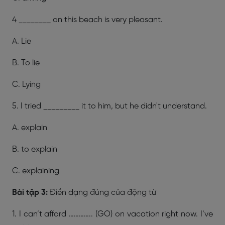
4 ________ on this beach is very pleasant.
A. Lie
B. To lie
C. Lying
5. I tried _________ it to him, but he didn't understand.
A. explain
B. to explain
C. explaining
Bài tập 3:
Điền dạng đúng của động từ
1. I can’t afford ………….. (GO) on vacation right now. I’ve