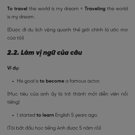
To travel
the world is my dream =
Traveling
the world
is my dream.
(Được đi du lịch vòng quanh thế giới chính là ước mơ
của tôi)
2.2. Làm vị ngữ của câu
Ví dụ
:
His goal is
to become
a famous actor.
(Mục tiêu của anh ấy là trở thành một diễn viên nổi
tiếng)
I started
to learn
English 5 years ago.
(Tôi bắt đầu học tiếng Anh được 5 năm rồi)