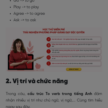
Go -> to go
Play -> to play
Agree -> to agree
Ask -> to ask
2. Vị trí và chức năng
Trong câu,
cấu trúc To verb trong tiếng Anh
đảm
nhận nhiều vị trí như chủ ngữ, vị ngữ,... Cùng tìm hiểu
ngay sau đây.