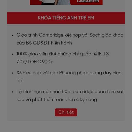
KHÓA TIẾNG ANH TRẺ EM
Giáo trình Cambridge kết hợp với Sách giáo khoa
của Bộ GD&ĐT hiện hành
100% giáo viên đạt chứng chỉ quốc tế IELTS
7.0+/TOEIC 900+
X3 hiệu quả với các Phương pháp giảng dạy hiện
đại
Lộ trình học cá nhân hóa, con được quan tâm sát
sao và phát triển toàn diện 4 kỹ năng
Chi tiết