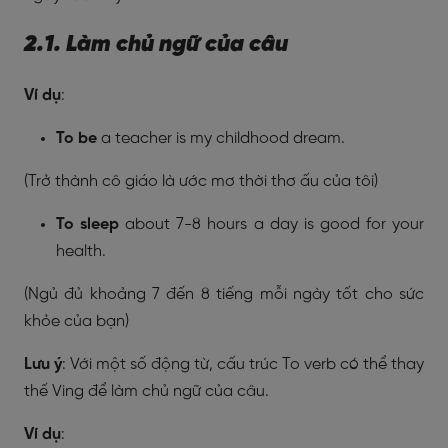
2.1. Làm chủ ngữ của câu
Ví dụ
:
To be
a teacher is my childhood dream.
(Trở thành cô giáo là ước mơ thời thơ ấu của tôi)
To sleep
about 7-8 hours a day is good for your
health.
(Ngủ đủ khoảng 7 đến 8 tiếng mỗi ngày tốt cho sức
khỏe của bạn)
Lưu ý
: Với một số động từ, cấu trúc To verb có thể thay
thế Ving để làm chủ ngữ của câu.
Ví dụ
: