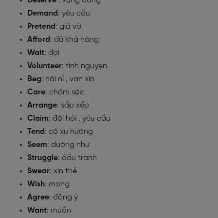
Deserve
: xứng đáng
Demand
: yêu cầu
Pretend
: giả vờ
Afford
: đủ khả năng
Wait
: đợi
Volunteer
: tình nguyện
Beg
: nài nỉ , van xin
Care
: chăm sóc
Arrange
: sắp xếp
Claim
: đòi hỏi , yêu cầu
Tend
: có xu hướng
Seem
: dường như
Struggle
: đấu tranh
Swear
: xin thề
Wish
: mong
Agree
: đồng ý
Want
: muốn