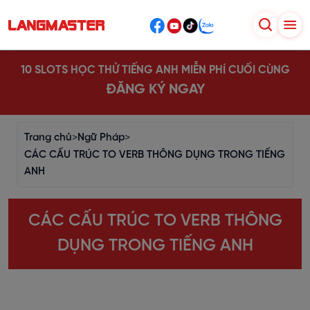
10 SLOTS HỌC THỬ TIẾNG ANH MIỄN PHÍ CUỐI CÙNG
ĐĂNG KÝ NGAY
Trang chủ
>
Ngữ Pháp
>
CÁC CẤU TRÚC TO VERB THÔNG DỤNG TRONG TIẾNG
ANH
CÁC CẤU TRÚC TO VERB THÔNG
DỤNG TRONG TIẾNG ANH