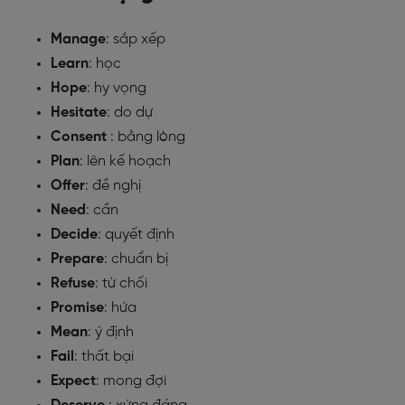
Manage
: sắp xếp
Learn
: học
Hope
: hy vọng
Hesitate
: do dự
Consent
: bằng lòng
Plan
: lên kế hoạch
Offer
: đề nghị
Need
: cần
Decide
: quyết định
Prepare
: chuẩn bị
Refuse
: từ chối
Promise
: hứa
Mean
: ý định
Fail
: thất bại
Expect
: mong đợi