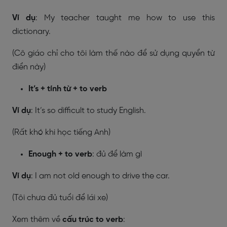
Ví dụ
: My teacher taught me how to use this
dictionary.
(Cô giáo chỉ cho tôi làm thế nào để sử dụng quyển từ
điển này)
It’s + tính từ + to verb
Ví dụ
: It’s so difficult to study English.
(Rất khó khi học tiếng Anh)
Enough + to verb
: đủ để làm gì
Ví dụ
: I am not old enough to drive the car.
(Tôi chưa đủ tuổi để lái xe)
Xem thêm về
cấu trúc to verb
: