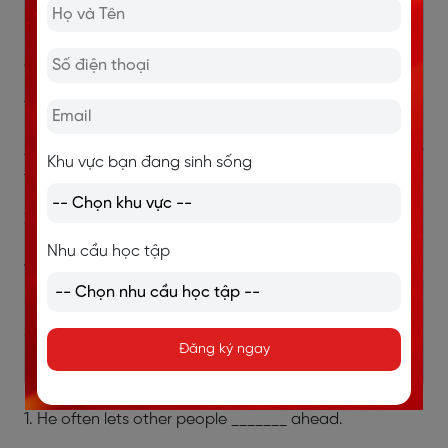
Bài tập 1
: Chia động từ trong ngoặc để hoàn thành
câu
1.They are used to (prepare) new lessons.
2. By ( work) day and night , he succeeded in ( finish)
Khu vực bạn đang sinh sống
the job in time.
3. His doctor advised him ( give) up ( smoke).
Nhu cầu học tập
4. Please stop (talk). We will stop (eat) lunch in ten
minutes.
5. Stop ( argue) and start( work).
Đăng ký ngay
Bài tập 2:
Chọn đáp án đúng
1. He often lets other people _______ ahead.