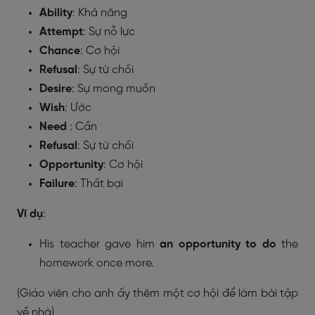
Ability
: Khả năng
Attempt
: Sự nỗ lực
Chance
: Cơ hội
Refusal
: Sự từ chối
Desire
: Sự mong muốn
Wish
: Ước
Need
: Cần
Refusal
: Sự từ chối
Opportunity
: Cơ hội
Failure
: Thất bại
Ví dụ
:
His teacher gave him
an opportunity to do
the
homework once more.
(Giáo viên cho anh ấy thêm một cơ hội để làm bài tập
về nhà)