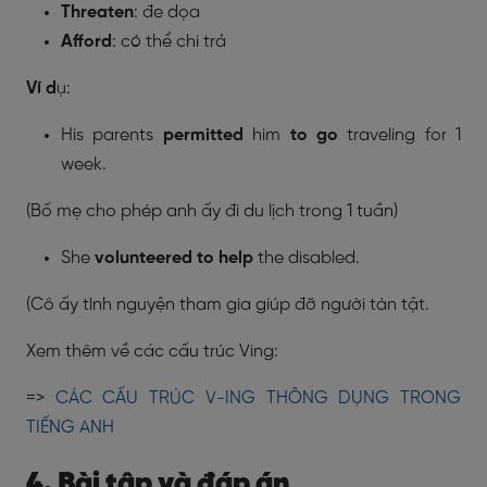
Threaten
: đe dọa
Afford
: có thể chi trả
Ví d
ụ:
His parents
permitted
him
to go
traveling for 1
week.
(Bố mẹ cho phép anh ấy đi du lịch trong 1 tuần)
She
volunteered to help
the disabled.
(Cô ấy tình nguyện tham gia giúp đỡ người tàn tật.
Xem thêm về các cấu trúc Ving:
=>
CÁC CẤU TRÚC V-ING THÔNG DỤNG TRONG
TIẾNG ANH
4. Bài tập và đáp án