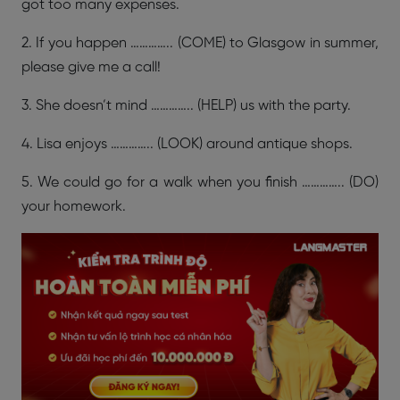
got too many expenses.
2. If you happen ………….. (COME) to Glasgow in summer,
please give me a call!
3. She doesn’t mind ………….. (HELP) us with the party.
4. Lisa enjoys ………….. (LOOK) around antique shops.
5. We could go for a walk when you finish ………….. (DO)
your homework.