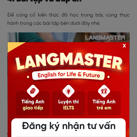
Để củng cố kiến thức đã học trong bài, cùng thực
hành trong các bài tập bên dưới đây nhé.
x
Bài tập và đáp án cấu trúc To Verb
Đăng ký nhận tư vấn
4.1. Bài tập