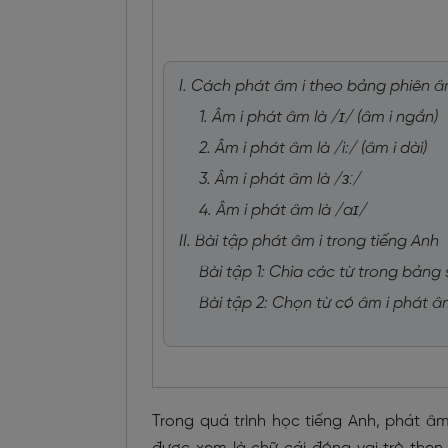
I. Cách phát âm i theo bảng phiên 
1. Âm i phát âm là /ɪ/ (âm i ngắn)
2. Âm i phát âm là /i:/ (âm i dài)
3. Âm i phát âm là /ɜː/
4. Âm i phát âm là /aɪ/
II. Bài tập phát âm i trong tiếng Anh
Bài tập 1: Chia các từ trong bảng
Bài tập 2: Chọn từ có âm i phát â
Trong quá trình học tiếng Anh, phát â