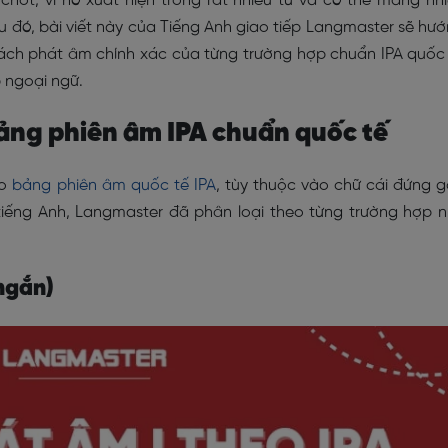
chốt, vì nó xuất hiện trong rất nhiều từ và có thể mang nh
 đó, bài viết này của Tiếng Anh giao tiếp Langmaster sẽ hư
 cách phát âm chính xác của từng trường hợp chuẩn IPA quốc
p ngoại ngữ.
bảng phiên âm IPA chuẩn quốc tế
eo
bảng phiên âm quốc tế IPA
, tùy thuộc vào chữ cái đứng 
 tiếng Anh, Langmaster đã phân loại theo từng trường hợp 
 ngắn)