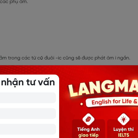
 các phụ âm.
" nằm trong các từ có đuôi -ic cũng sẽ được phát âm i ngắn.
 nhận tư vấn
u:
g, hơi nâng lên về phía trên và lưỡi không chạm vào vòm miệ