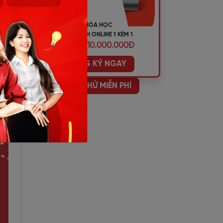
bên
KHÓA HỌC
TIẾNG ANH ONLINE 1 KÈM 1
ƯU ĐÃI 10.000.000Đ
oặc
ĐĂNG KÝ NGAY
HỌC THỬ MIỄN PHÍ