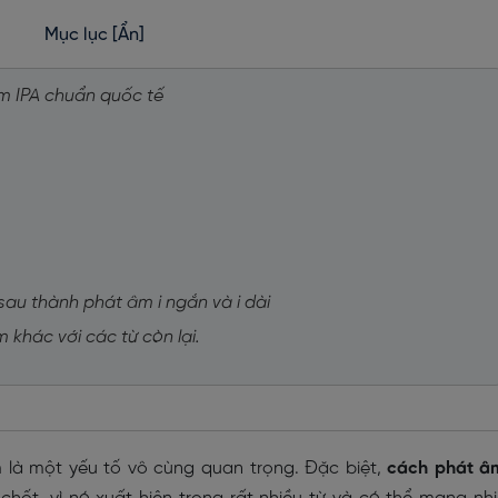
Mục lục
[Ẩn]
âm IPA chuẩn quốc tế
 sau thành phát âm i ngắn và i dài
m khác với các từ còn lại.
m là một yếu tố vô cùng quan trọng. Đặc biệt,
cách phát â