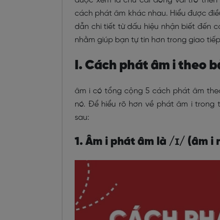
được xem là chữ cái đóng vai trò then 
cách phát âm khác nhau. Hiểu được điều
dẫn chi tiết từ dấu hiệu nhận biết đến
nhằm giúp bạn tự tin hơn trong giao tiế
I. Cách phát âm i theo 
âm i có tổng cộng 5 cách phát âm th
nó. Để hiểu rõ hơn về phát âm i trong
sau:
1. Âm i phát âm là /ɪ/ (âm i