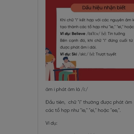
âm i phát âm là /i:/
Đầu tiên, chữ "i" thường được phát âm l
các tổ hợp như "ie," "ei," hoặc "ee,".
Ví dụ: