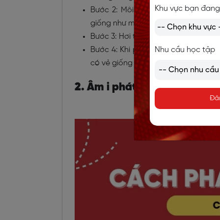
Khu vực bạn đang
Bước 2: Môi mở nhẹ, tạo ra khoản
giống như một nụ cười nhẹ nhưng k
Bước 3: Hơi thả lỏng lưỡi và để âm 
Bước 4: Khi phát âm, giữ cho âm 
Nhu cầu học tập
có vẻ giống âm /i:/ (âm "i" dài).
2. Âm i phát âm là /i:/ (âm i
Đă