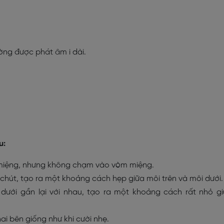
ường được phát âm i dài.
u:
a miệng, nhưng không chạm vào vòm miệng.
chút, tạo ra một khoảng cách hẹp giữa môi trên và môi dưới.
 dưới gần lại với nhau, tạo ra một khoảng cách rất nhỏ g
ai bên giống như khi cười nhẹ.