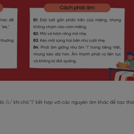
à /i:/ khi chữ "i" kết hợp với các nguyên âm khác để tạo th