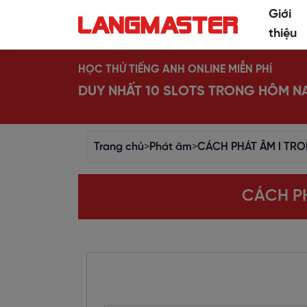
Giới
thiệu
HỌC THỬ TIẾNG ANH ONLINE MIỄN PHÍ
DUY NHẤT 10 SLOTS TRONG HÔM N
Trang chủ
>
Phát âm
>
CÁCH PHÁT ÂM I TRO
CÁCH PH