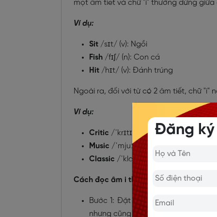
một âm tiết và chữ "i" thường đứng giữa
Ví dụ:
Sit
/sɪt/ (v): Ngồi
Fish
/fɪʃ/ (n): Con cá
Hit
/hɪt/ (v): Đánh trúng
Ngoài ra, đối với từ có 2 âm tiết, chữ "i
Ví dụ:
Đăng ký
Critic
/ˈkrɪtɪk/ (n): Lời phê bình
Music
/ˈmjuːzɪk/ (n): Âm nhạc
Classic
/ˈklæsɪk/ (adj): Kinh điển
Cách đọc âm i theo phát âm /ɪ/ như sa
Bước 1: Đặt lưỡi ở vị trí giữa miện
nhưng cũng không nằm ở vị trí thấp.