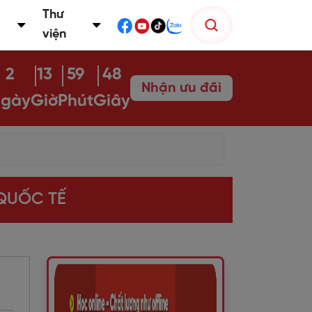
Thư
viện
2
13
59
46
Nhận ưu đãi
gày
Giờ
Phút
Giây
 QUỐC TẾ