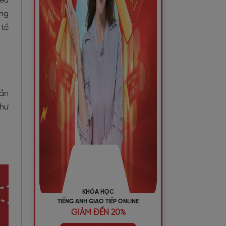
iều
ớng
 tế
gần
như
KHÓA HỌC
TIẾNG ANH GIAO TIẾP ONLINE
GIẢM ĐẾN 20%