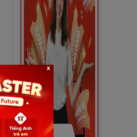
x
ng,