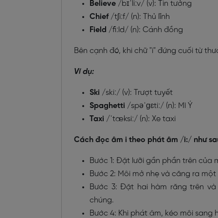
Believe
/bɪˈliːv/ (v): Tin tưởng
Chief
/tʃiːf/ (n): Thủ lĩnh
Field
/fiːld/ (n): Cánh đồng
Bên cạnh đó, khi chữ "i" đứng cuối từ th
Ví dụ:
Ski
/skiː/ (v): Trượt tuyết
Spaghetti
/spəˈɡɛtiː/ (n): Mì Ý
Taxi
/ˈtæksiː/ (n): Xe taxi
Cách đọc âm i theo phát âm /i:/ như sa
Bước 1: Đặt lưỡi gần phần trên củ
Bước 2: Môi mở nhẹ và căng ra một 
Bước 3: Đặt hai hàm răng trên và
chúng.
Bước 4: Khi phát âm, kéo môi sang h