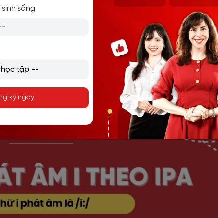
 sinh sống
g hở nhỏ giữa các răn và hãy kéo môi mở rộng sang hai 
hông quá căng.
thanh thoát ra tự nhiên qua miệng.
thanh ngắn và nhanh. Đảm bảo âm thanh không bị kéo dài h
 dài)
ng ký ngay