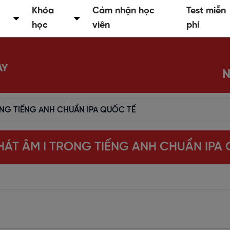
Khóa
Cảm nhận học
Test miễn
học
viên
phí
AY
N
NG TIẾNG ANH CHUẨN IPA QUỐC TẾ
ÁT ÂM I TRONG TIẾNG ANH CHUẨN IPA