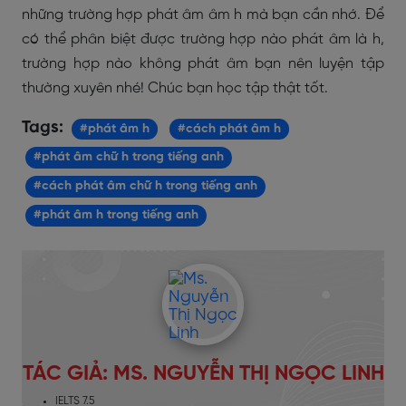
những trường hợp phát âm âm h mà bạn cần nhớ. Để
có thể phân biệt được trường hợp nào phát âm là h,
trường hợp nào không phát âm bạn nên luyện tập
thường xuyên nhé! Chúc bạn học tập thật tốt.
Tags:
#phát âm h
#cách phát âm h
#phát âm chữ h trong tiếng anh
#cách phát âm chữ h trong tiếng anh
#phát âm h trong tiếng anh
TÁC GIẢ: MS. NGUYỄN THỊ NGỌC LINH
IELTS 7.5