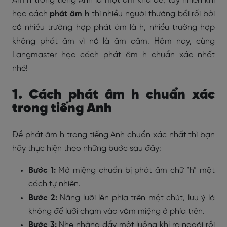
Âm h trong tiếng Anh là một âm khá dễ, tuy nhiên khi
học cách
phát âm h
thì nhiều người thường bối rối bởi
có nhiều trường hợp phát âm là h, nhiều trường hợp
không phát âm vì nó là âm câm. Hôm nay, cùng
Langmaster học cách phát âm h chuẩn xác nhất
nhé!
1. Cách phát âm h chuẩn xác
trong tiếng Anh
Để phát âm h trong tiếng Anh chuẩn xác nhất thì bạn
hãy thực hiện theo những bước sau đây:
Bước 1:
Mở miệng chuẩn bị phát âm chữ “h” một
cách tự nhiên.
Bước 2:
Nâng lưỡi lên phía trên một chút, lưu ý là
không để lưỡi chạm vào vòm miệng ở phía trên.
Bước 3:
Nhẹ nhàng đẩy một luồng khí ra ngoài rồi