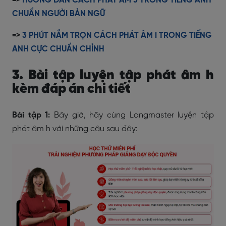
=>
HƯỚNG DẪN CÁCH PHÁT ÂM J TRONG TIẾNG ANH
CHUẨN NGƯỜI BẢN NGỮ
=>
3 PHÚT NẮM TRỌN CÁCH PHÁT ÂM I TRONG TIẾNG
ANH CỰC CHUẨN CHỈNH
3. Bài tập luyện tập phát âm h
kèm đáp án chi tiết
Bài tập 1:
Bây giờ, hãy cùng Langmaster luyện tập
phát âm h với những câu sau đây: