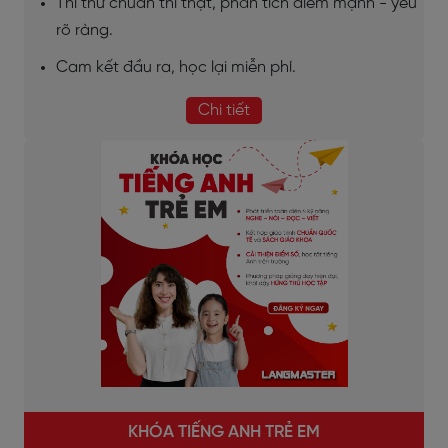
Thi thử chuẩn thi thật, phân tích điểm mạnh - yếu
rõ ràng.
Cam kết đầu ra, học lại miễn phí.
Chi tiết
KHÓA TIẾNG ANH TRẺ EM