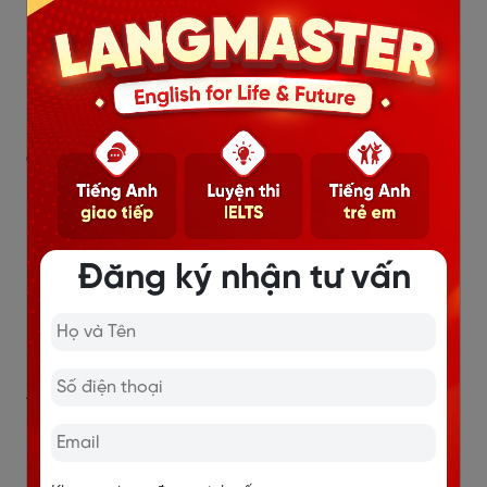
His hand reached for the sky
/hɪz/ /hænd/ /riːʧt/ /fɔː/ /ðə/ /skaɪ/
Bàn tay của anh ấy vươn lên bầu trời.
Can you help me for an hour?
/kæn juː help mɪ fər ən ˈaʊər/
Bạn có thể giúp tôi một tiếng được không?
Đăng ký nhận tư vấn
He thought that he should wash the car.
/hi θɔt ðæt hi should wɑʃ ðə kɑr/
Anh ấy nghĩ là anh ấy nên rửa chiếc xe ô tô của mình.
Does he have any hope?