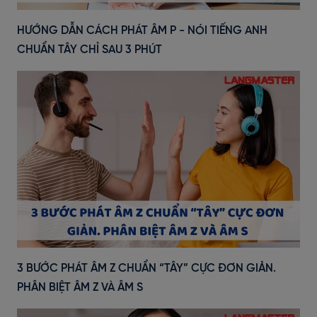
HƯỚNG DẪN CÁCH PHÁT ÂM P - NÓI TIẾNG ANH
CHUẨN TÂY CHỈ SAU 3 PHÚT
3 BƯỚC PHÁT ÂM Z CHUẨN “TÂY” CỰC ĐƠN GIẢN.
PHÂN BIỆT ÂM Z VÀ ÂM S