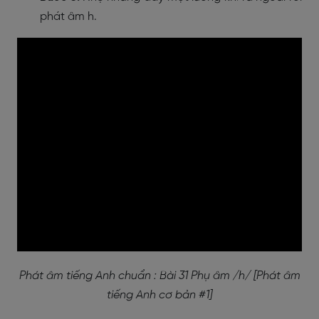
phát âm h.
Phát âm tiếng Anh chuẩn : Bài 31 Phụ âm /h/ [Phát âm
tiếng Anh cơ bản #1]