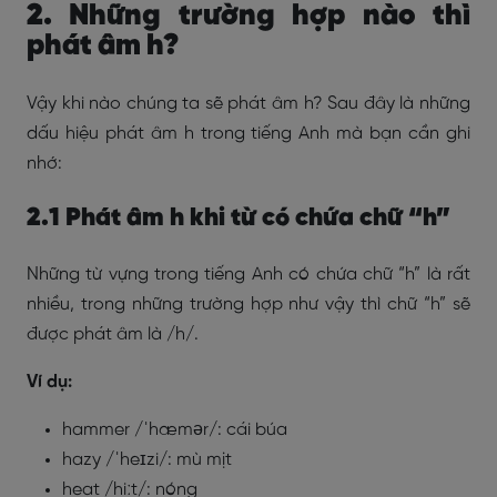
2. Những trường hợp nào thì
phát âm h?
Vậy khi nào chúng ta sẽ phát âm h? Sau đây là những
dấu hiệu phát âm h trong tiếng Anh mà bạn cần ghi
nhớ:
2.1 Phát âm h khi từ có chứa chữ “h”
Những từ vựng trong tiếng Anh có chứa chữ “h” là rất
nhiều, trong những trường hợp như vậy thì chữ “h” sẽ
được phát âm là /h/.
Ví dụ:
hammer /ˈhæmər/: cái búa
hazy /ˈheɪzi/: mù mịt
heat /hiːt/: nóng