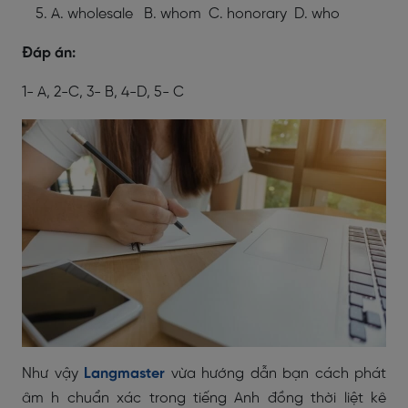
A. wholesale B. whom C. honorary D. who
Đáp án:
1- A, 2-C, 3- B, 4-D, 5- C
Như vậy
Langmaster
vừa hướng dẫn bạn cách phát
âm h chuẩn xác trong tiếng Anh đồng thời liệt kê