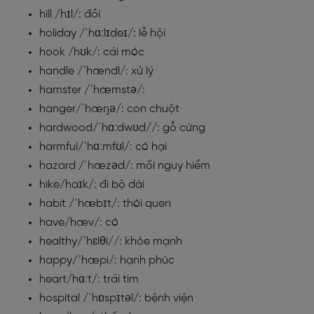
hill /hɪl/: đồi
holiday /ˈhɑːlɪdeɪ/: lễ hội
hook /hʊk/: cái móc
handle /ˈhændl/: xử lý
hamster /ˈhæmstə/:
hanger/ˈhæŋə/: con chuột
hardwood/ˈhɑːdwʊd//: gỗ cứng
harmful/ˈhɑːmfʊl/: có hại
hazard /ˈhæzəd/: mối nguy hiểm
hike/haɪk/: đi bộ dài
habit /ˈhæbɪt/: thói quen
have/hæv/: có
healthy/ˈhɛlθi//: khỏe mạnh
happy/ˈhæpi/: hạnh phúc
heart/hɑːt/: trái tim
hospital /ˈhɒspɪtəl/: bệnh viện