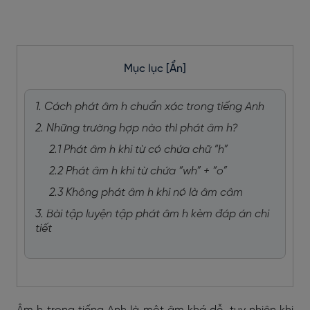
Mục lục
[Ẩn]
1. Cách phát âm h chuẩn xác trong tiếng Anh
2. Những trường hợp nào thì phát âm h?
2.1 Phát âm h khi từ có chứa chữ “h”
2.2 Phát âm h khi từ chứa “wh” + “o”
2.3 Không phát âm h khi nó là âm câm
3. Bài tập luyện tập phát âm h kèm đáp án chi
tiết