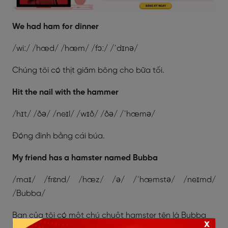
We had ham for dinner
/wiː/ /hæd/ /hæm/ /fɔː/ /ˈdɪnə/
Chúng tôi có thịt giăm bông cho bữa tối.
Hit the nail with the hammer
/hɪt/ /ðə/ /neɪl/ /wɪð/ /ðə/ /ˈhæmə/
Đóng đinh bằng cái búa.
My friend has a hamster named Bubba
/maɪ/ /frɛnd/ /hæz/ /ə/ /ˈhæmstə/ /neɪmd/
/Bubba/
Bạn của tôi có một chú chuột hamster tên là Bubba
x