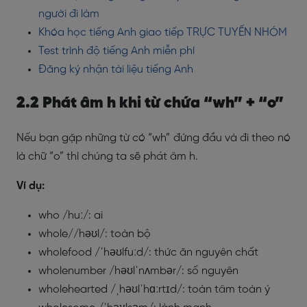
người đi làm
Khóa học tiếng Anh giao tiếp TRỰC TUYẾN NHÓM
Test trình độ tiếng Anh miễn phí
Đăng ký nhận tài liệu tiếng Anh
2.2 Phát âm h khi từ chứa “wh” + “o”
Nếu bạn gặp những từ có “wh” đứng đầu và đi theo nó
là chữ “o” thì chúng ta sẽ phát âm h.
Ví dụ:
who /huː/: ai
whole//həʊl/: toàn bộ
wholefood /ˈhəʊlfuːd/: thức ăn nguyên chất
wholenumber /həʊlˈnʌmbər/: số nguyên
wholehearted /ˌhəʊlˈhɑːrtɪd/: toàn tâm toàn ý