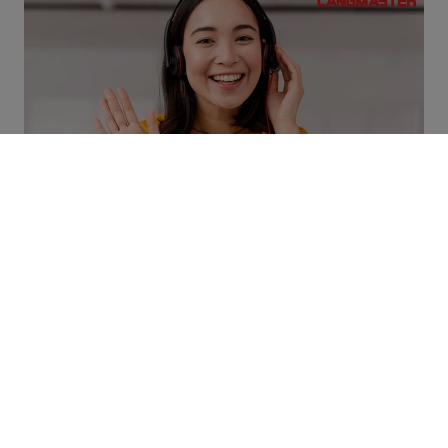
BẬT MÍ CÁCH PHÁT ÂM V CHUẨN TÂY CHỈ SAU 3 PHÚT,
AI CŨNG CẦN BIẾT