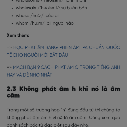
wholesome /ˈhəʊlsəm/: lành mạnh
wholesale /ˈhəʊlseɪl/: sự buôn bán
whose /huːz/: của ai
whom /huːm/: ai, người nào
Xem thêm:
=>
HỌC PHÁT ÂM BẢNG PHIÊN ÂM IPA CHUẨN QUỐC
TẾ CHO NGƯỜI MỚI BẮT ĐẦU
=>
MÁCH BẠN 9 CÁCH PHÁT ÂM O TRONG TIẾNG ANH
HAY VÀ DỄ NHỚ NHẤT
2.3 Không phát âm h khi nó là âm
câm
Trong một số trường hợp “h” đứng đầu từ thì chúng ta
không phát âm âm h vì nó là âm câm. Cùng xem qua
danh sách các từ đặc biệt sau đây nhé.