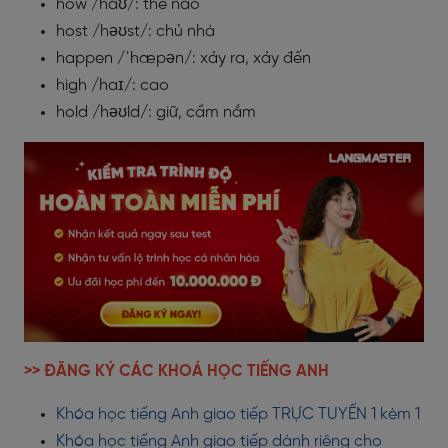
how /haʊ/: thế nào
host /həʊst/: chủ nhà
happen /ˈhæpən/: xảy ra, xảy đến
high /haɪ/: cao
hold /həʊld/: giữ, cầm nắm
>> ĐĂNG KÝ CÁC KHOÁ HỌC TIẾNG ANH
Khóa học tiếng Anh giao tiếp TRỰC TUYẾN 1 kèm 1
Khóa học tiếng Anh giao tiếp dành riêng cho