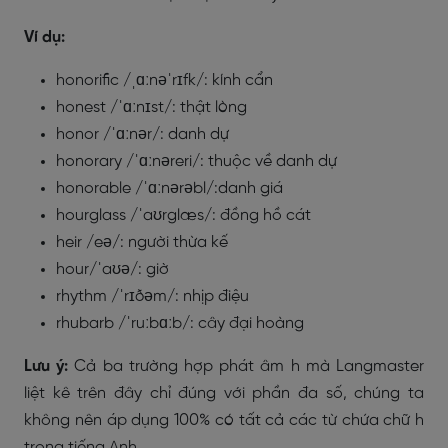
Ví dụ:
honorific /ˌɑːnəˈrɪfk/: kính cẩn
honest /ˈɑːnɪst/: thật lòng
honor /ˈɑːnər/: danh dự
honorary /ˈɑːnəreri/: thuộc về danh dự
honorable /ˈɑːnərəbl/:danh giá
hourglass /ˈaʊrglæs/: đồng hồ cát
heir /eə/: người thừa kế
hour/ˈaʊə/: giờ
rhythm /ˈrɪðəm/: nhịp điệu
rhubarb /ˈruːbɑːb/: cây đại hoàng
Lưu ý:
Cả ba trường hợp phát âm h mà Langmaster
liệt kê trên đây chỉ đúng với phần đa số, chúng ta
không nên áp dụng 100% có tất cả các từ chứa chữ h
trong tiếng Anh.