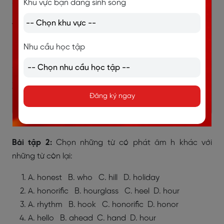
/dəz hi hæv ˈeni həʊp/
Khu vực bạn đang sinh sống
Anh ta có hy vọng gì không?
Hello, how are you?
Nhu cầu học tập
/həˈloʊ, haʊ ɑr ju?/
Xin chào, bạn có khỏe không?
Đăng ký ngay
Bài tập 2:
Chọn những từ có phát âm h khác với
những từ còn lại:
A. honest B. who C. hill D. holiday
A. honorific B. hourglass C. heel D. hour
A. rhythm B. hook C. honorific D. honor
A. hello B. ahead C. hand D. hour