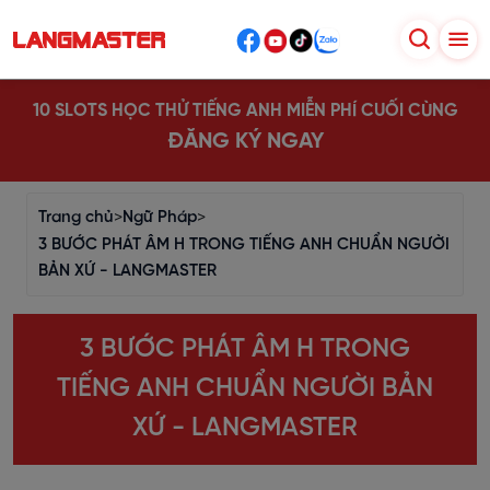
10 SLOTS HỌC THỬ TIẾNG ANH MIỄN PHÍ CUỐI CÙNG
ĐĂNG KÝ NGAY
Trang chủ
>
Ngữ Pháp
>
3 BƯỚC PHÁT ÂM H TRONG TIẾNG ANH CHUẨN NGƯỜI
BẢN XỨ - LANGMASTER
3 BƯỚC PHÁT ÂM H TRONG
TIẾNG ANH CHUẨN NGƯỜI BẢN
XỨ - LANGMASTER