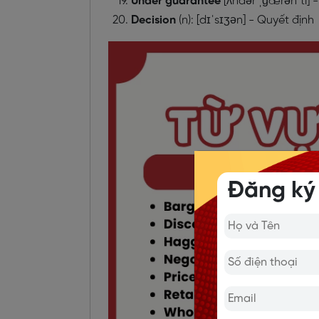
Under guarantee
[ʌndər ˌɡærənˈti]
Decision
(n): [dɪˈsɪʒən] - Quyết định
Đăng ký