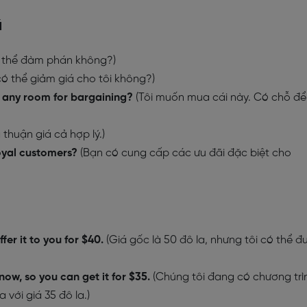
á
 thể đàm phán không?)
ó thể giảm giá cho tôi không?)
ere any room for bargaining?
(Tôi muốn mua cái này. Có chỗ để
thuận giá cả hợp lý.)
loyal customers?
(Bạn có cung cấp các ưu đãi đặc biệt cho
ffer it to you for $40.
(Giá gốc là 50 đô la, nhưng tôi có thể đ
ow, so you can get it for $35.
(Chúng tôi đang có chương trì
với giá 35 đô la.)