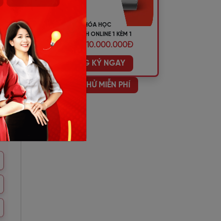
KHÓA HỌC
TIẾNG ANH ONLINE 1 KÈM 1
ƯU ĐÃI 10.000.000Đ
ĐĂNG KÝ NGAY
HỌC THỬ MIỄN PHÍ