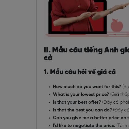
II. Mẫu câu tiếng Anh g
cả
1. Mẫu câu hỏi về giá cả
How much do you want for this?
(Bạ
What is your lowest price?
(Giá thấp
Is that your best offer?
(Đây có phải
Is that the best you can do?
(Đây có
Can you give me a better price on t
I'd like to negotiate the price.
(Tôi m