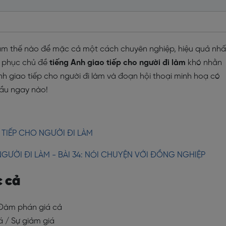
làm thế nào để mặc cả một cách chuyên nghiệp, hiệu quả nhấ
 phục chủ đề
tiếng Anh giao tiếp cho người đi làm
khó nhằn
h giao tiếp cho người đi làm và đoạn hội thoại minh hoạ có
đầu ngay nào!
 TIẾP CHO NGƯỜI ĐI LÀM
GƯỜI ĐI LÀM - BÀI 34: NÓI CHUYỆN VỚI ĐỒNG NGHIỆP
c cả
/ Đàm phán giá cả
iá / Sự giảm giá