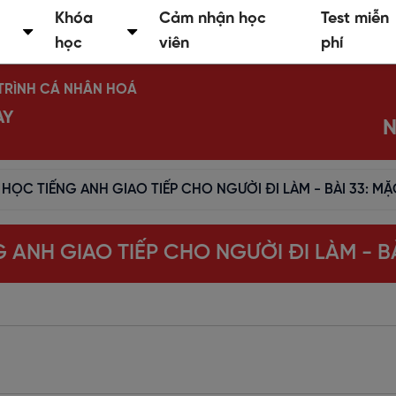
Khóa
Cảm nhận học
Test miễn
học
viên
phí
Ộ TRÌNH CÁ NHÂN HOÁ
AY
N
 HỌC TIẾNG ANH GIAO TIẾP CHO NGƯỜI ĐI LÀM - BÀI 33: M
 ANH GIAO TIẾP CHO NGƯỜI ĐI LÀM - B