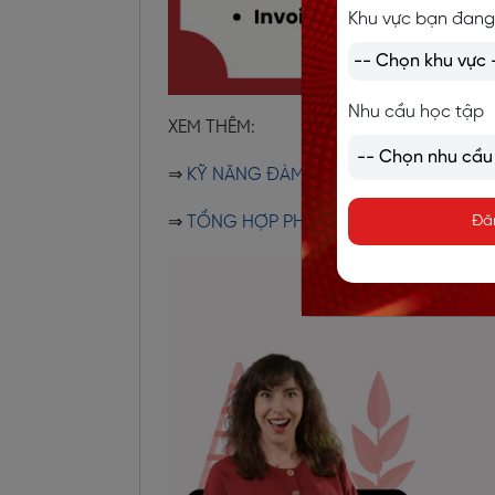
Khu vực bạn đang
Nhu cầu học tập
XEM THÊM:
⇒
KỸ NĂNG ĐÀM PHÁN: ĐỊNH NGHĨA, VA
⇒
TỔNG HỢP PHƯƠNG PHÁP VÀ KHÓA 
Đă