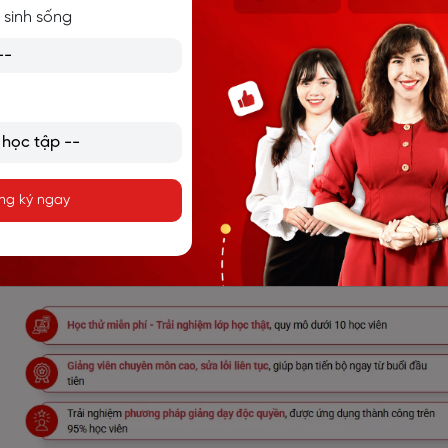
 sinh sống
I TRÒ VÀ CÁCH PHÁT TRIỂN
HỌC TIẾNG ANH THƯƠNG MẠI CHẤT LƯỢNG NHẤT
ng ký ngay