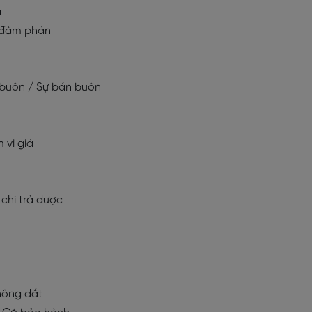
ả
Sự đàm phán
án buôn / Sự bán buôn
m vi giá
ể chi trả được
Không đắt