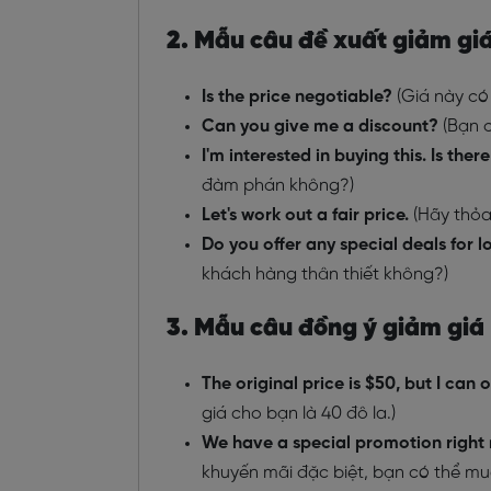
2. Mẫu câu đề xuất giảm gi
Is the price negotiable?
(Giá này có
Can you give me a discount?
(Bạn c
I'm interested in buying this. Is th
đàm phán không?)
Let's work out a fair price.
(Hãy thỏa 
Do you offer any special deals for 
khách hàng thân thiết không?)
3. Mẫu câu đồng ý giảm giá
The original price is $50, but I can o
giá cho bạn là 40 đô la.)
We have a special promotion right n
khuyến mãi đặc biệt, bạn có thể mua 