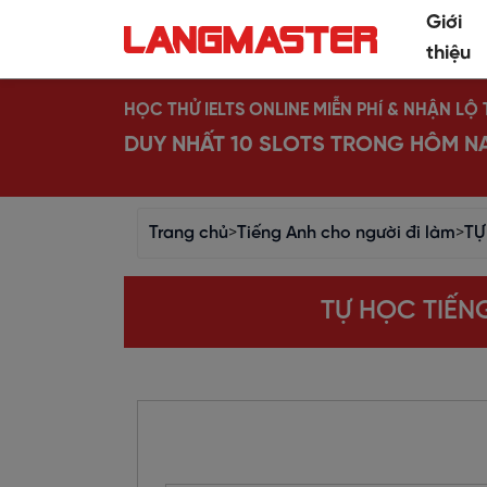
Giới
thiệu
HỌC THỬ IELTS ONLINE MIỄN PHÍ & NHẬN L
DUY NHẤT 10 SLOTS TRONG HÔM N
Trang chủ
>
Tiếng Anh cho người đi làm
>
TỰ
TỰ HỌC TIẾNG