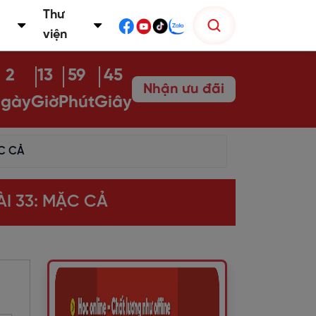
Thư
viện
2
13
59
44
Nhận ưu đãi
gày
Giờ
Phút
Giây
ẶC CẢ
ÀI 33: MẶC CẢ