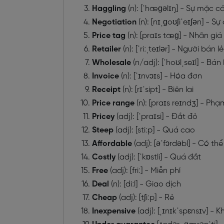
Haggling
(n): [ˈhæɡəlɪŋ] - Sự mặc c
Negotiation
(n): [nɪˌɡoʊʃiˈeɪʃən] - 
Price tag
(n): [praɪs tæɡ] - Nhãn giá
Retailer
(n): [ˈriːˌteɪlər] - Người bán lẻ
Wholesale
(n/adj): [ˈhoʊlˌseɪl] - B
Invoice
(n): [ˈɪnvɔɪs] - Hóa đơn
Receipt
(n): [rɪˈsipt] - Biên lai
Price range
(n): [praɪs reɪndʒ] - Phạ
Pricey
(adj): [ˈpraɪsi] - Đắt đỏ
Steep
(adj): [stiːp] - Quá cao
Affordable
(adj): [əˈfɔrdəbl] - Có th
Costly
(adj): [ˈkɒstli] - Quá đắt
Free
(adj): [friː] - Miễn phí
Deal
(n): [diːl] - Giao dịch
Cheap
(adj): [tʃiːp] - Rẻ
Inexpensive
(adj): [ˌɪnɪkˈspɛnsɪv] - 