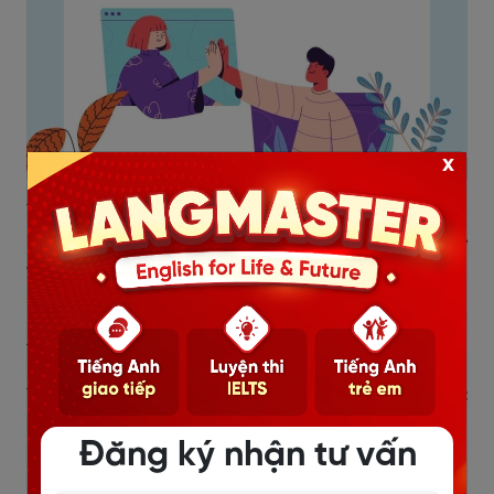
x
10. Tổng thống Mỹ thứ 28 Woodrow Wilson –
“Friendship is the only cement that will ever hold the
world together.”
(Tình bạn là thứ xi măng duy nhất có thể gắn kết cả
thế giới lại với nhau.)
11. Bậc thầy tâm linh Osho –
“Friendship is the purest
love.”
Đăng ký nhận tư vấn
(Tình bạn là thứ tình yêu thuần khiết nhất.)