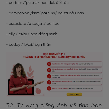
- partner /ˈpɑːtnə/ bạn đời, đối tác
- companion /kəmˈpænjən/ người bầu bạn
- associate /əˈsəʊʃɪɪt/ đối tác
- ally /ˈælaɪ/ bạn đồng minh
- buddy /ˈbʌdi/ bạn thân
3.2. Từ vựng tiếng Anh về tình bạn,