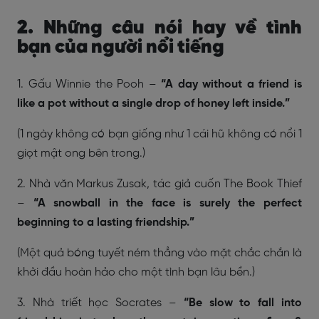
2. Những câu nói hay về tình
bạn của người nổi tiếng
1. Gấu Winnie the Pooh –
“A day without a friend is
like a pot without a single drop of honey left inside.”
(1 ngày không có bạn giống như 1 cái hũ không có nổi 1
giọt mật ong bên trong.)
2. Nhà văn Markus Zusak, tác giả cuốn The Book Thief
–
“A snowball in the face is surely the perfect
beginning to a lasting friendship.”
(Một quả bóng tuyết ném thẳng vào mặt chắc chắn là
khởi đầu hoàn hảo cho một tình bạn lâu bền.)
3. Nhà triết học Socrates –
“Be slow to fall into