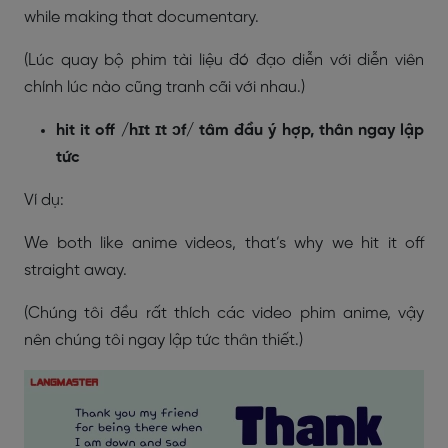
while making that documentary.
(Lúc quay bộ phim tài liệu đó đạo diễn với diễn viên
chính lúc nào cũng tranh cãi với nhau.)
hit it off /hɪt ɪt ɔf/ tâm đầu ý hợp, thân ngay lập
tức
Ví dụ:
We both like anime videos, that’s why we hit it off
straight away.
(Chúng tôi đều rất thích các video phim anime, vậy
nên chúng tôi ngay lập tức thân thiết.)