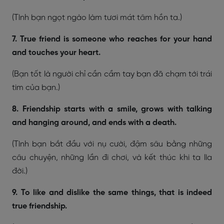
(Tình bạn ngọt ngào làm tươi mát tâm hồn ta.)
7. True friend is someone who reaches for your hand
and touches your heart.
(Bạn tốt là người chỉ cần cầm tay bạn đã chạm tới trái
tim của bạn.)
8. Friendship starts with a smile, grows with talking
and hanging around, and ends with a death.
(Tình bạn bắt đầu với nụ cười, đậm sâu bằng những
câu chuyện, những lần đi chơi, và kết thúc khi ta lìa
đời.)
9. To like and dislike the same things, that is indeed
true friendship.