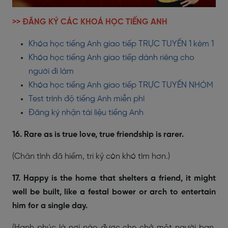
>> ĐĂNG KÝ CÁC KHOÁ HỌC TIẾNG ANH
Khóa học tiếng Anh giao tiếp TRỰC TUYẾN 1 kèm 1
Khóa học tiếng Anh giao tiếp dành riêng cho
người đi làm
Khóa học tiếng Anh giao tiếp TRỰC TUYẾN NHÓM
Test trình độ tiếng Anh miễn phí
Đăng ký nhận tài liệu tiếng Anh
16. Rare as is true love, true friendship is rarer.
(Chân tình đã hiếm, tri kỷ còn khó tìm hơn.)
17. Happy is the home that shelters a friend, it might
well be built, like a festal bower or arch to entertain
him for a single day.
(Hạnh phúc là nơi nào được che chở một người bạn.