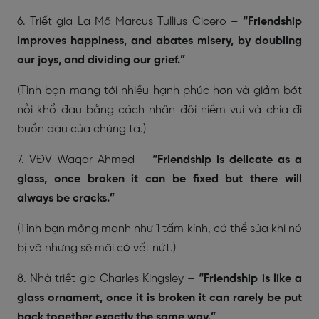
6. Triết gia La Mã Marcus Tullius Cicero –
“Friendship
improves happiness, and abates misery, by doubling
our joys, and dividing our grief.”
(Tình bạn mang tới nhiều hạnh phúc hơn và giảm bớt
nỗi khổ đau bằng cách nhân đôi niềm vui và chia đi
buồn đau của chúng ta.)
7. VĐV Waqar Ahmed –
“Friendship is delicate as a
glass, once broken it can be fixed but there will
always be cracks.”
(Tình bạn mỏng manh như 1 tấm kính, có thể sửa khi nó
bị vỡ nhưng sẽ mãi có vết nứt.)
8. Nhà triết gia Charles Kingsley –
“Friendship is like a
glass ornament, once it is broken it can rarely be put
back together exactly the same way.”