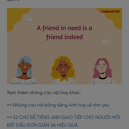
Xem thêm những câu nói hay khác:
=>
Những câu nói bằng tiếng Anh hay về tình yêu
=>
52 CHỦ ĐỀ TIẾNG ANH GIAO TIẾP CHO NGƯỜI MỚI
BẮT ĐẦU ĐƠN GIẢN VÀ HIỆU QUẢ