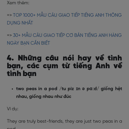
Xem thêm:
=>
TOP 1000+ MẪU CÂU GIAO TIẾP TIẾNG ANH THÔNG
DỤNG NHẤT
=>
30+ MẪU CÂU GIAO TIẾP CƠ BẢN TIẾNG ANH HÀNG
NGÀY BẠN CẦN BIẾT
4. Những câu nói hay về tình
bạn, các cụm từ tiếng Anh về
tình bạn
two peas in a pod /tu piz ɪn ə pɑːd/ giống hệt
nhau, giống nhau như đúc
Ví dụ:
They are truly best-friends, they are just two peas in a