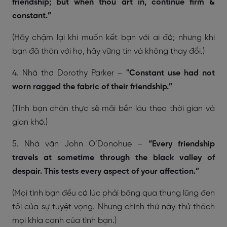
friendship; but when thou art in, continue firm &
constant.”
(Hãy chậm lại khi muốn kết bạn với ai đó; nhưng khi
bạn đã thân với họ, hãy vững tin và không thay đổi.)
4. Nhà thơ Dorothy Parker –
"Constant use had not
worn ragged the fabric of their friendship.”
(Tình bạn chân thực sẽ mãi bền lâu theo thời gian và
gian khó.)
5. Nhà văn John O’Donohue –
“Every friendship
travels at sometime through the black valley of
despair. This tests every aspect of your affection.”
(Mọi tình bạn đều có lúc phải băng qua thung lũng đen
tối của sự tuyệt vọng. Nhưng chính thứ này thử thách
mọi khía cạnh của tình bạn.)