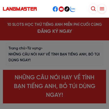
10 SLOTS HỌC THỬ TIẾNG ANH MIỄN PHÍ CUỐI CÙNG
ĐĂNG KÝ NGAY
Trang chủ
>
Từ vựng
>
NHỮNG CÂU NÓI HAY VỀ TÌNH BẠN TIẾNG ANH, BỎ TÚI
DÙNG NGAY!
NHỮNG CÂU NÓI HAY VỀ TÌNH
BẠN TIẾNG ANH, BỎ TÚI DÙNG
NGAY!