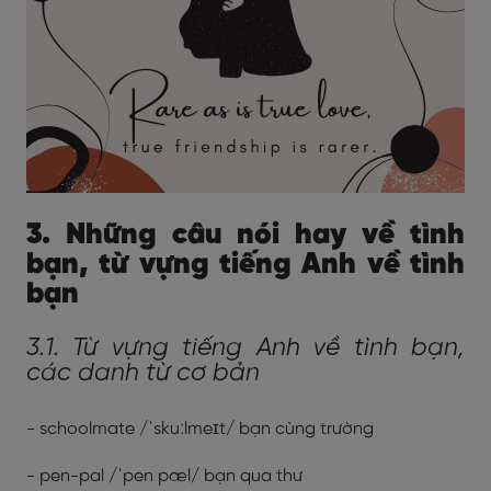
3. Những câu nói hay về tình
bạn, từ vựng tiếng Anh về tình
bạn
3.1. Từ vựng tiếng Anh về tình bạn,
các danh từ cơ bản
- schoolmate /ˈskuːlmeɪt/ bạn cùng trường
- pen-pal /ˈpen pæl/ bạn qua thư