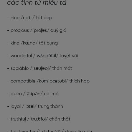
các tính từ miêu tả
- nice /naɪs/ tốt đẹp
- precious /ˈpreʃəs/ quý giá
- kind /kaɪnd/ tốt bụng
- wonderful /ˈwʌndəfʊl/ tuyệt vời
- sociable /ˈsəʊʃəbl/ thân mật
- compatible /kəmˈpætəbl/ thích hợp
- open /ˈəʊpən/ cởi mở
- loyal /ˈlɔɪəl/ trung thành
- truthful /ˈtruːθfʊl/ chân thật
- trustworthy /ˈtrʌstˌwɜːði/ đáng tin cậy