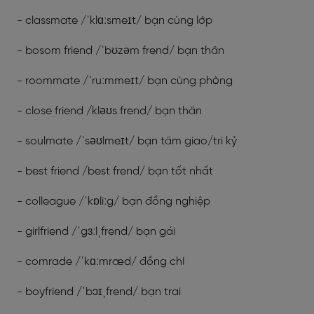
- classmate /ˈklɑːsmeɪt/ bạn cùng lớp
- bosom friend /ˈbʊzəm frend/ bạn thân
- roommate /ˈruːmmeɪt/ bạn cùng phòng
- close friend /kləʊs frend/ bạn thân
- soulmate /
ˈsəʊlmeɪt
/ bạn tâm giao/tri kỷ
- best friend /best frend/ bạn tốt nhất
- colleague /ˈkɒliːg/ bạn đồng nghiệp
- girlfriend /ˈgɜːlˌfrend/ bạn gái
- comrade /ˈkɑːmræd/ đồng chí
- boyfriend /ˈbɔɪˌfrend/ bạn trai