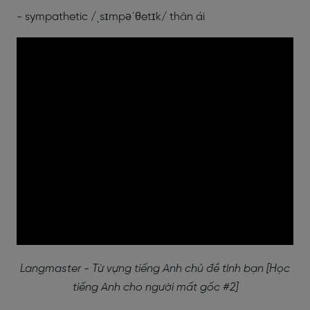
- sympathetic /ˌsɪmpəˈθetɪk/ thân ái
Langmaster - Từ vựng tiếng Anh chủ đề tình bạn [Học
tiếng Anh cho người mất gốc #2]