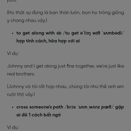
pod.
(Họ thật sự đúng là bạn thân luôn, bọn họ trông giống
y chang nhau vậy.)
to get along with sb /tu get əˈlɔŋ wɪθ ˈsʌmbədi/
hợp tính cách, hòa hợp với ai
Ví dụ:
Johnny and I get along just fine together, we’re just like
real brothers.
(Johnny và tôi rất hợp nhau, chúng tôi như thể anh em
ruột thịt vậy.)
cross someone’s path /krɔs ˈsʌmˌwʌnz pæθ/ gặp
ai đó 1 cách bất ngờ
Ví dụ: