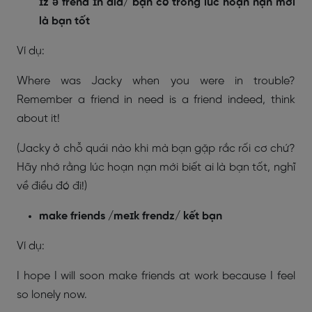
ɪz ə frend ɪnˈdid/ bạn có trong lúc hoạn nạn mới
là bạn tốt
Ví dụ:
Where was Jacky when you were in trouble?
Remember a friend in need is a friend indeed, think
about it!
(Jacky ở chỗ quái nào khi mà bạn gặp rắc rối cơ chứ?
Hãy nhớ rằng lúc hoạn nạn mới biết ai là bạn tốt, nghĩ
về điều đó đi!)
make friends /meɪk frendz/ kết bạn
Ví dụ:
I hope I will soon make friends at work because I feel
so lonely now.