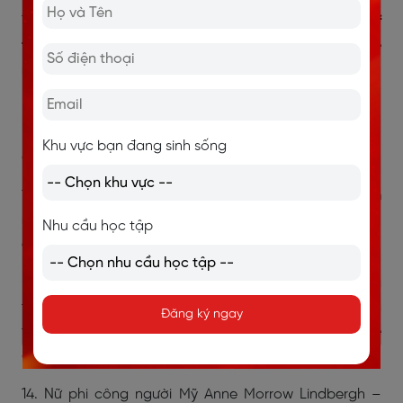
12. Tu sĩ Thomas Aquinas –
“Friendship is the source of
the greatest pleasures, and without friends even the
most agreeable pursuits become tedious.”
(Tình bạn là cội nguồn của những niềm vui lớn lao
nhất, nếu không có bạn bè, ngay cả những ham muốn
Khu vực bạn đang sinh sống
cám dỗ nhất cũng trở nên tẻ nhạt.)
13. Nhà văn Ellie Weisel –
“Friendship marks a life even
more deeply than love. Love risks degenerating into
Nhu cầu học tập
obsession, friendship is never anything but sharing.”
(Tình bạn để lại dấu ấn trong đời ta sâu đậm hơn cả
tình yêu. Tình yêu có thể biến thành nỗi ám ảnh, nhưng
Đăng ký ngay
tình bạn không bao giờ là thứ gì khác ngoài sự sẻ
chia.)
14. Nữ phi công người Mỹ Anne Morrow Lindbergh –