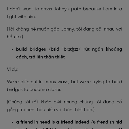
I don’t want to cross Johny’s path because I am in a
fight with him.
(Tôi không hề muốn gặp Johny, tôi đang cãi nhau với
hắn ta.)
build bridges /bɪld ˈbrɪʤɪz/ rút ngắn khoảng
cách, trở lên thân thiết
Ví dụ:
We’re different in many ways, but we’re trying to build
bridges to become closer.
(Chúng tôi rất khác biệt nhưng chúng tôi đang cố
gắng trở nên thấu hiểu và thân thiết hơn.)
a friend in need is a friend indeed /ə frend ɪn nid