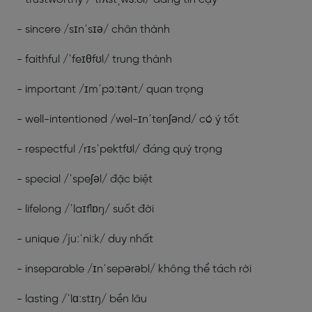
- sincere /sɪnˈsɪə/ chân thành
- faithful /ˈfeɪθfʊl/ trung thành
- important /ɪmˈpɔːtənt/ quan trọng
- well-intentioned /wel-ɪnˈtenʃənd/ có ý tốt
- respectful /rɪsˈpektfʊl/ đáng quý trọng
- special /ˈspeʃəl/ đặc biệt
- lifelong /ˈlaɪflɒŋ/ suốt đời
- unique /juːˈniːk/ duy nhất
- inseparable /ɪnˈsepərəbl/ không thể tách rời
- lasting /ˈlɑːstɪŋ/ bền lâu