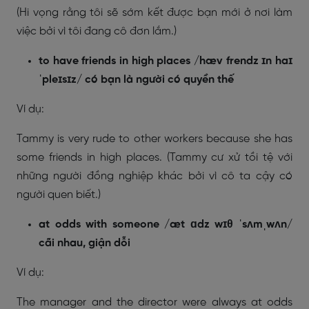
(Hi vọng rằng tôi sẽ sớm kết được bạn mới ở nơi làm
việc bởi vì tôi đang cô đơn lắm.)
to have friends in high places /hæv frendz ɪn haɪ
ˈpleɪsɪz/ có bạn là người có quyền thế
Ví dụ:
Tammy is very rude to other workers because she has
some friends in high places. (Tammy cư xử tồi tệ với
những người đồng nghiệp khác bởi vì cô ta cậy có
người quen biết.)
at odds with someone /æt ɑdz wɪθ ˈsʌmˌwʌn/
cãi nhau, giận dỗi
Ví dụ:
The manager and the director were always at odds