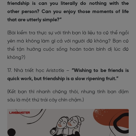
friendship is can you literally do nothing with the
other person? Can you enjoy those moments of life
that are utterly simple?”
(Bài kiểm tra thực sự với tình bạn là liệu ta có thể ngồi
yên mà không làm gì cả với người đó không? Bạn có
thể tận hưởng cuộc sống hoàn toàn bình dị lúc đó
không?)
17. Nhà triết học Aristotle –
“Wishing to be friends is
quick work, but friendship is a slow ripening fruit.”
(Kết bạn thì nhanh chóng thôi, nhưng tình bạn đậm
sâu là một thứ trái cây chín chậm.)