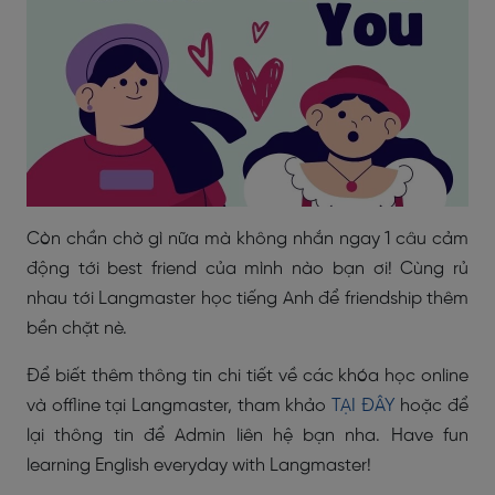
Còn chần chờ gì nữa mà không nhắn ngay 1 câu cảm
động tới best friend của mình nào bạn ơi! Cùng rủ
nhau tới Langmaster học tiếng Anh để friendship thêm
bền chặt nè.
Để biết thêm thông tin chi tiết về các khóa học online
và offline tại Langmaster, tham khảo
TẠI ĐÂY
hoặc để
lại thông tin để Admin liên hệ bạn nha. Have fun
learning English everyday with Langmaster!