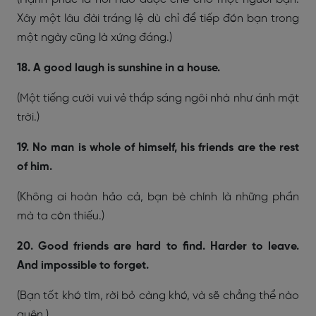
Xây một lâu đài tráng lệ dù chỉ để tiếp đón bạn trong
một ngày cũng là xứng đáng.)
18. A good laugh is sunshine in a house.
(Một tiếng cười vui vẻ thắp sáng ngôi nhà như ánh mặt
trời.)
19. No man is whole of himself, his friends are the rest
of him.
(Không ai hoàn hảo cả, bạn bè chính là những phần
mà ta còn thiếu.)
20. Good friends are hard to find. Harder to leave.
And impossible to forget.
(Bạn tốt khó tìm, rời bỏ càng khó, và sẽ chẳng thể nào
quên.)