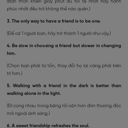
(Bạn thân khiến giây phút dù tồi tệ nhất hay hạnh
phúc nhất đều trở không thể nào quên.)
3. The only way to have a friend is to be one.
(Để có 1 người bạn, hãy trở thành 1 người như vậy.)
4. Be slow in choosing a friend but slower in changing
him.
(Chọn bạn phải từ tốn, thay đổi họ lại càng phải kiên
trì hơn.)
5. Walking with a friend in the dark is better than
walking alone in the light.
(Đi cùng nhau trong bóng tối còn hơn đơn thương độc
mã ngoài ánh sáng.)
6. A sweet friendship refreshes the soul.