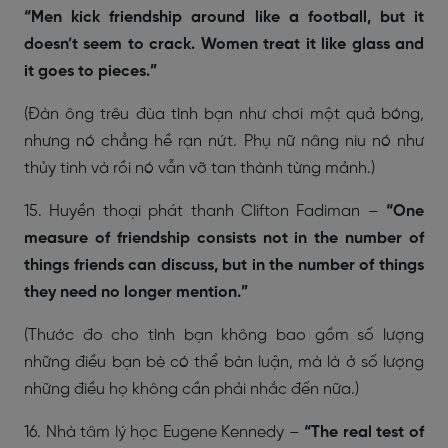
“Men kick friendship around like a football, but it
doesn’t seem to crack. Women treat it like glass and
it goes to pieces.”
(Đàn ông trêu đùa tình bạn như chơi một quả bóng,
nhưng nó chẳng hề rạn nứt. Phụ nữ nâng niu nó như
thủy tinh và rồi nó vẫn vỡ tan thành từng mảnh.)
15. Huyền thoại phát thanh Clifton Fadiman –
“One
measure of friendship consists not in the number of
things friends can discuss, but in the number of things
they need no longer mention.”
(Thước đo cho tình bạn không bao gồm số lượng
những điều bạn bè có thể bàn luận, mà là ở số lượng
những điều họ không cần phải nhắc đến nữa.)
16. Nhà tâm lý học Eugene Kennedy –
“The real test of