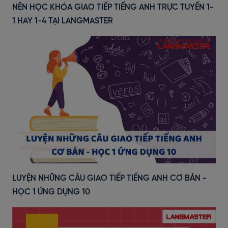
NÊN HỌC KHÓA GIAO TIẾP TIẾNG ANH TRỰC TUYẾN 1-
1 HAY 1-4 TẠI LANGMASTER
LUYỆN NHỮNG CÂU GIAO TIẾP TIẾNG ANH CƠ BẢN -
HỌC 1 ỨNG DỤNG 10