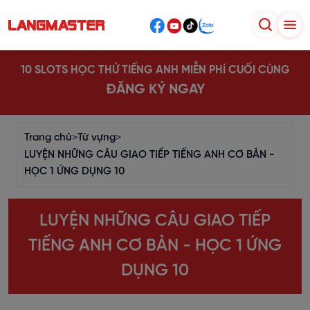
10 SLOTS HỌC THỬ TIẾNG ANH MIỄN PHÍ CUỐI CÙNG
ĐĂNG KÝ NGAY
Trang chủ
>
Từ vựng
>
LUYỆN NHỮNG CÂU GIAO TIẾP TIẾNG ANH CƠ BẢN -
HỌC 1 ỨNG DỤNG 10
LUYỆN NHỮNG CÂU GIAO TIẾP
TIẾNG ANH CƠ BẢN - HỌC 1 ỨNG
DỤNG 10