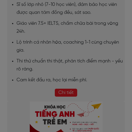
Sĩ số lớp nhỏ (7-10 học viên), đảm bảo học viên
được quan tâm đồng đều, sát sao.
Giáo viên 7.5+ IELTS, chấm chữa bài trong vòng
24h.
Lộ trình cá nhân hóa, coaching 1-1 cùng chuyên
gia.
Thi thử chuẩn thi thật, phân tích điểm mạnh - yếu
rõ ràng.
Cam kết đầu ra, học lại miễn phí.
Chi tiết