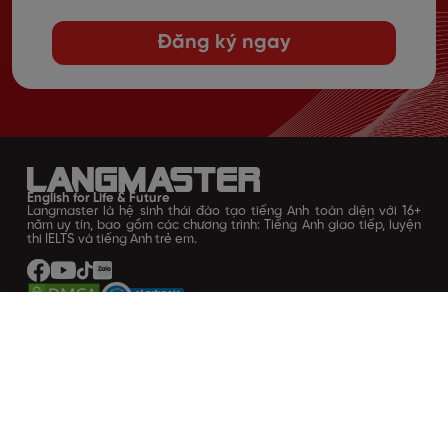
Đăng ký ngay
English for Life & Future
Langmaster là hệ sinh thái đào tạo tiếng Anh toàn diện với 16+
năm uy tín, bao gồm các chương trình: Tiếng Anh giao tiếp, luyện
thi IELTS và tiếng Anh trẻ em.
Về LANGMASTER
Giới thiệu
Lịch sử hình thành
Chính sách bảo mật