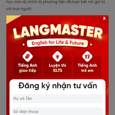
học mà nó chỉnh là phương tiện để bạn kết nối giá trị
với mọi người.
x
Đăng ký nhận tư vấn
Vậy là
Langmaster
đã cùng bạn tìm hiểu
những câu
giao tiếp tiếng Anh
cơ bản học 1 ứng dụng 10 trong
cuộc sống. Hy vọng bạn có thể bắt tay vào rèn luyện
ngay hôm nay.