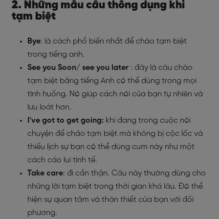
2. Những mẫu câu thông dụng khi
tạm biệt
Bye
: là cách phổ biến nhất để chào tạm biệt
trong tiếng anh.
See you Soon/ see you later
: đây là câu chào
tạm biệt bằng tiếng Anh có thể dùng trong mọi
tình huống. Nó giúp cách nói của bạn tự nhiên và
lưu loát hơn.
I’ve got to get going:
khi đang trong cuộc nói
chuyện để chảo tạm biệt mà không bị cộc lốc và
thiếu lịch sự bạn có thể dùng cum này như một
cách cáo lui tinh tế.
Take care
: đi cần thận. Câu này thường dùng cho
những lời tạm biệt trong thời gian khá lâu. Đó thể
hiện sự quan tâm và thân thiết của bạn với đối
phương.