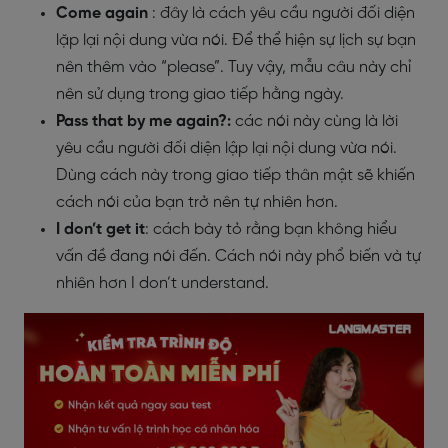
Come again
: đây là cách yêu cầu người đối diện
lặp lại nội dung vừa nói. Để thể hiện sự lịch sự bạn
nên thêm vào “please”. Tuy vậy, mẫu câu này chỉ
nên sử dụng trong giao tiếp hằng ngày.
Pass that by me again?:
các nói này cùng là lời
yêu cầu người đối diện lập lại nội dung vừa nói.
Dùng cách này trong giao tiếp thân mật sẽ khiến
cách nói của bạn trở nên tự nhiên hơn.
I don’t get it
: cách bày tỏ rằng bạn không hiểu
vấn đề đang nói đến. Cách nói này phổ biến và tự
nhiên hơn I don’t understand.