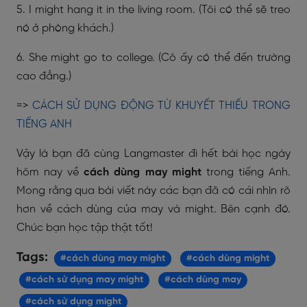
5. I might hang it in the living room. (Tôi có thể sẽ treo
nó ở phòng khách.)
6. She might go to college. (Cô ấy có thể đến trường
cao đẳng.)
=>
CÁCH SỬ DỤNG ĐỘNG TỪ KHUYẾT THIẾU TRONG
TIẾNG ANH
Vậy là bạn đã cùng Langmaster đi hết bài học ngày
hôm nay về
cách dùng may might
trong tiếng Anh.
Mong rằng qua bài viết này các bạn đã có cái nhìn rõ
hơn về cách dùng của may và might. Bên cạnh đó.
Chúc bạn học tập thật tốt!
Tags:
#cách dùng may might
#cách dùng might
#cách sử dụng may might
#cách dùng may
#cách sử dụng might