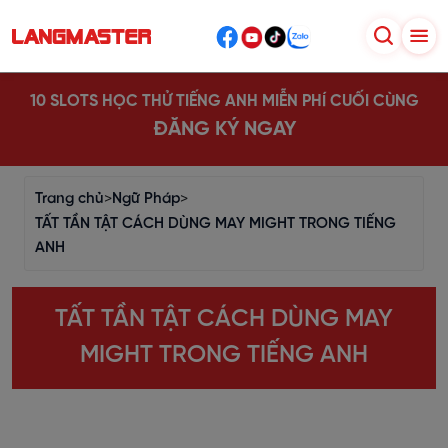
10 SLOTS HỌC THỬ TIẾNG ANH MIỄN PHÍ CUỐI CÙNG
ĐĂNG KÝ NGAY
Trang chủ
>
Ngữ Pháp
>
TẤT TẦN TẬT CÁCH DÙNG MAY MIGHT TRONG TIẾNG
ANH
TẤT TẦN TẬT CÁCH DÙNG MAY
MIGHT TRONG TIẾNG ANH