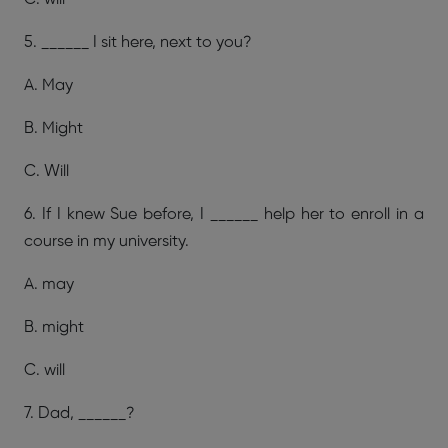
5. ______ I sit here, next to you?
A. May
B. Might
C. Will
6. If I knew Sue before, I ______ help her to enroll in a
course in my university.
A. may
B. might
C. will
7. Dad, ______?