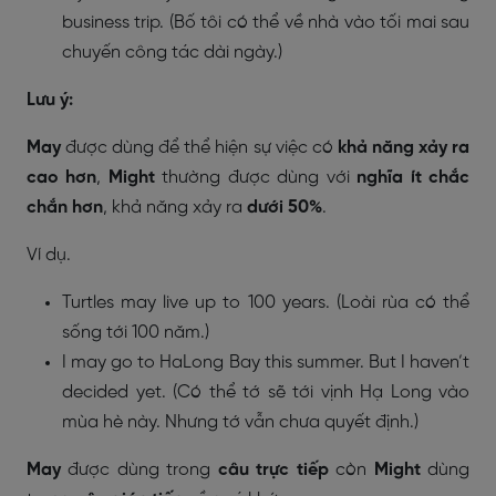
business trip. (Bố tôi có thể về nhà vào tối mai sau
chuyến công tác dài ngày.)
Lưu ý:
May
được dùng để thể hiện sự việc có
khả năng xảy ra
cao hơn
,
Might
thường được dùng với
nghĩa ít chắc
chắn hơn
, khả năng xảy ra
dưới 50%
.
Ví dụ.
Turtles may live up to 100 years. (Loài rùa có thể
sống tới 100 năm.)
I may go to HaLong Bay this summer. But I haven’t
decided yet. (Có thể tớ sẽ tới vịnh Hạ Long vào
mùa hè này. Nhưng tớ vẫn chưa quyết định.)
May
được dùng trong
câu trực tiếp
còn
Might
dùng