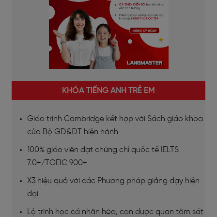
KHÓA TIẾNG ANH TRẺ EM
Giáo trình Cambridge kết hợp với Sách giáo khoa
của Bộ GD&ĐT hiện hành
100% giáo viên đạt chứng chỉ quốc tế IELTS
7.0+/TOEIC 900+
X3 hiệu quả với các Phương pháp giảng dạy hiện
đại
Lộ trình học cá nhân hóa, con được quan tâm sát