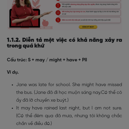
1.1.2. Diễn tả một việc có khả năng xảy ra
trong quá khứ
Cấu trúc: S + may / might + have + PII
Ví dụ.
Jane was late for school. She might have missed
the bus. (Jane đã đi học muộn sáng nay.Có thể cô
ấy đã lỡ chuyến xe buýt.)
It may have rained last night, but I am not sure.
(Có thể đêm qua đã mưa, nhưng tôi không chắc
chắn về điều đó.)