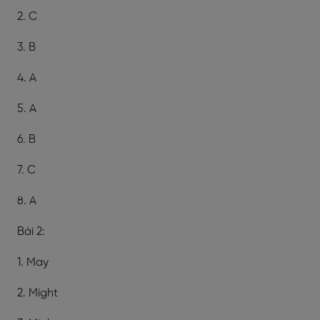
2. C
3. B
4. A
5. A
6. B
7. C
8. A
Bài 2:
1. May
2. Might