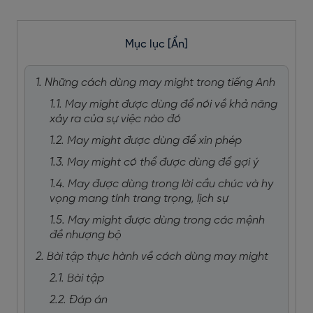
Mục lục
[Ẩn]
1. Những cách dùng may might trong tiếng Anh
1.1. May might được dùng để nói về khả năng
xảy ra của sự việc nào đó
1.2. May might được dùng để xin phép
1.3. May might có thể được dùng để gợi ý
1.4. May được dùng trong lời cầu chúc và hy
vọng mang tính trang trọng, lịch sự
1.5. May might được dùng trong các mệnh
đề nhượng bộ
2. Bài tập thực hành về cách dùng may might
2.1. Bài tập
2.2. Đáp án