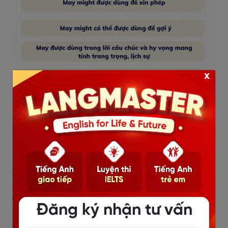
x
Cách dùng may might trong tiếng Anh
Xem thêm:
=>
CẤU TRÚC THE LAST TIME: CÔNG THỨC, CÁCH
DÙNG, BÀI TẬP
=>
NẮM TRONG TAY KIẾN THỨC VỀ CẤU TRÚC IT’S
TIME CHỈ TRONG VÀI PHÚT
Đăng ký nhận tư vấn
2. Bài tập thực hành về cách