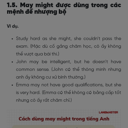
1.5. May might được dùng trong các
mệnh đề nhượng bộ
Ví dụ.
Study hard as she might, she couldn’t pass the
exam. (Mặc dù cố gắng chăm học, cô ấy không
thể vượt qua bài thi.)
John may be intelligent, but he doesn’t have
common sense. (John có thể thông minh nhưng
anh ấy không cư xử bình thường.)
Emma may not have good qualifications, but she
is very hard. (Emma có thể không có bằng cấp tốt
nhưng cô ấy rất chăm chỉ.)