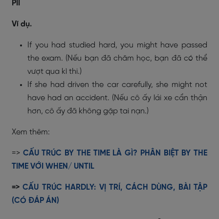
PII
Ví dụ.
If you had studied hard, you might have passed
the exam. (Nếu bạn đã chăm học, bạn đã có thể
vượt qua kì thi.)
If she had driven the car carefully, she might not
have had an accident. (Nếu cô ấy lái xe cẩn thận
hơn, cô ấy đã không gặp tai nạn.)
Xem thêm:
=>
CẤU TRÚC BY THE TIME LÀ GÌ? PHÂN BIỆT BY THE
TIME VỚI WHEN/ UNTIL
=>
CẤU TRÚC HARDLY: VỊ TRÍ, CÁCH DÙNG, BÀI TẬP
(CÓ ĐÁP ÁN)