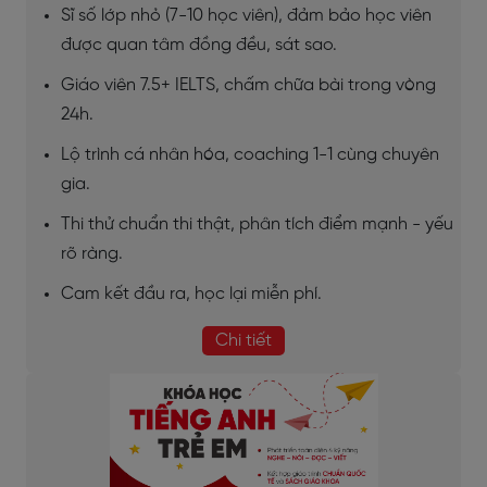
Sĩ số lớp nhỏ (7-10 học viên), đảm bảo học viên
được quan tâm đồng đều, sát sao.
Giáo viên 7.5+ IELTS, chấm chữa bài trong vòng
24h.
Lộ trình cá nhân hóa, coaching 1-1 cùng chuyên
gia.
Thi thử chuẩn thi thật, phân tích điểm mạnh - yếu
rõ ràng.
Cam kết đầu ra, học lại miễn phí.
Chi tiết