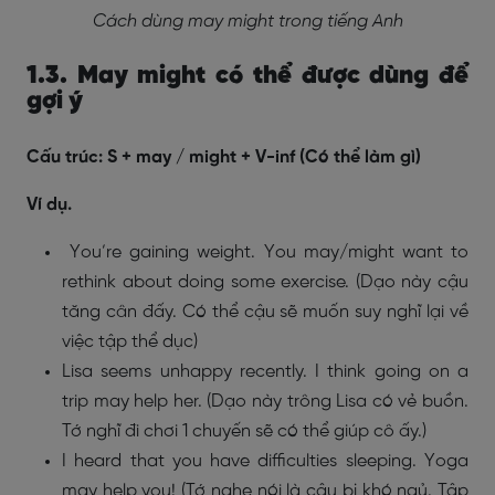
Cách dùng may might trong tiếng Anh
1.3. May might có thể được dùng để
gợi ý
Cấu trúc:
S + may / might + V-inf (Có thể làm gì)
Ví dụ.
You’re gaining weight. You may/might want to
rethink about doing some exercise. (Dạo này cậu
tăng cân đấy. Có thể cậu sẽ muốn suy nghĩ lại về
việc tập thể dục)
Lisa seems unhappy recently. I think going on a
trip may help her. (Dạo này trông Lisa có vẻ buồn.
Tớ nghĩ đi chơi 1 chuyến sẽ có thể giúp cô ấy.)
I heard that you have difficulties sleeping. Yoga
may help you! (Tớ nghe nói là cậu bị khó ngủ. Tập