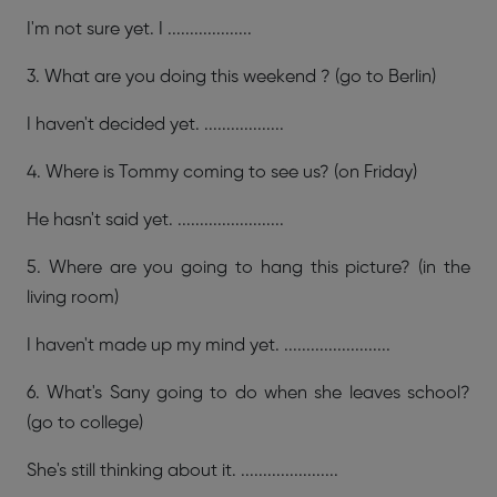
I'm not sure yet. I ...................
3. What are you doing this weekend ? (go to Berlin)
I haven't decided yet. ..................
4. Where is Tommy coming to see us? (on Friday)
He hasn't said yet. ........................
5. Where are you going to hang this picture? (in the
living room)
I haven't made up my mind yet. ........................
6. What's Sany going to do when she leaves school?
(go to college)
She's still thinking about it. ......................