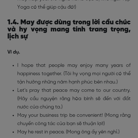
Yoga có thể giúp cậu đó!)
1.4. May được dùng trong lời cầu chúc
và hy vọng mang tính trang trọng,
lịch sự
Ví dụ.
I hope that people may enjoy many years of
happiness together. (Tôi hy vọng mọi người có thể
tận hưởng những năm hạnh phúc bên nhau.)
Let’s pray that peace may come to our country.
(Hãy cầu nguyện rằng hòa bình sẽ đến với đất
nước của chúng ta.)
May your business trip be convenient! (Mong rằng
chuyến công tác của bạn sẽ thuận lợi!)
May he rest in peace. (Mong ông ấy yên nghỉ.)