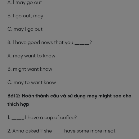
A. I may go out
B. I go out, may
C. may I go out
8. I have good news that you ______?
A. may want to know
B. might want know
C. may to want know
Bài 2: Hoàn thành câu và sử dụng may might sao cho
thích hợp
1. _____ I have a cup of coffee?
2. Anna asked if she ____ have some more meat.