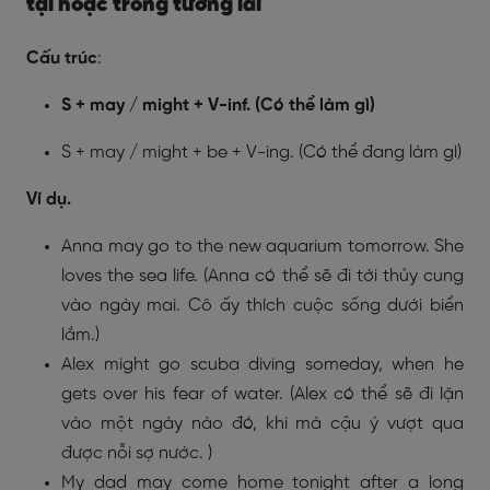
tại hoặc trong tương lai
Cấu trúc
:
S + may / might + V-inf. (Có thể làm gì)
S + may / might + be + V-ing. (Có thể đang làm gì)
Ví dụ.
Anna may go to the new aquarium tomorrow. She
loves the sea life. (Anna có thể sẽ đi tới thủy cung
vào ngày mai. Cô ấy thích cuộc sống dưới biển
lắm.)
Alex might go scuba diving someday, when he
gets over his fear of water. (Alex có thể sẽ đi lặn
vào một ngày nào đó, khi mà cậu ý vượt qua
được nỗi sợ nước. )
My dad may come home tonight after a long