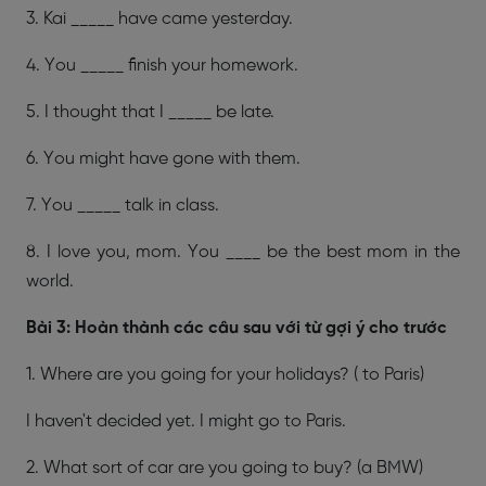
3. Kai _____ have came yesterday.
4. You _____ finish your homework.
5. I thought that I _____ be late.
6. You might have gone with them.
7. You _____ talk in class.
8. I love you, mom. You ____ be the best mom in the
world.
Bài 3: Hoàn thành các câu sau với từ gợi ý cho trước
1. Where are you going for your holidays? ( to Paris)
I haven't decided yet. I might go to Paris.
2. What sort of car are you going to buy? (a BMW)