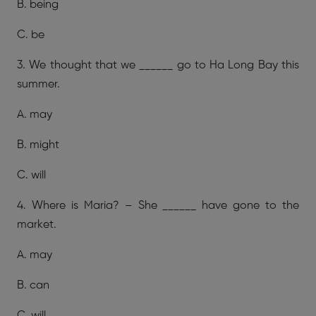
B. being
C. be
3. We thought that we ______ go to Ha Long Bay this
summer.
A. may
B. might
C. will
4. Where is Maria? – She ______ have gone to the
market.
A. may
B. can
C. will