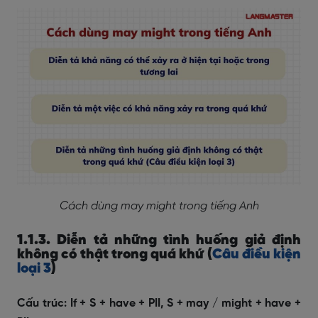
Cách dùng may might trong tiếng Anh
1.1.3. Diễn tả những tình huống giả định
không có thật trong quá khứ (
Câu điều kiện
loại 3
)
Cấu trúc:
If + S + have + PII, S + may / might + have +