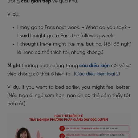
trong
câu gián tiếp
về quá khứ.
Ví dụ.
I may go to Paris next week. - What do you say? -
I said I might go to Paris the following week.
I thought Irene might like me, but no. (Tôi đã nghĩ
là Irene có thể thích tôi, nhưng không.)
Might
thường được dùng trong
câu điều kiện
nói về sự
việc không có thật ở hiện tại. (
Câu điều kiện loại 2
)
Ví dụ. If you went to bed earlier, you might feel better.
(Nếu bạn đi ngủ sớm hơn, bạn đã có thể cảm thấy tốt
hơn rồi.)