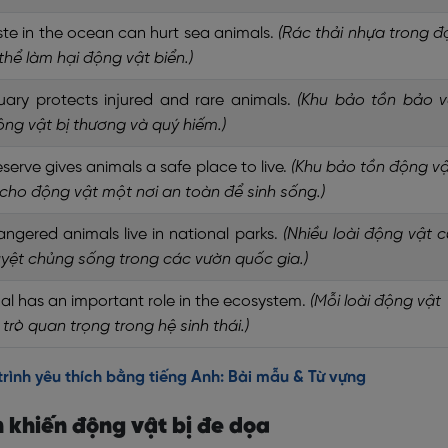
ste in the ocean can hurt sea animals.
(Rác thải nhựa trong đ
hể làm hại động vật biển.)
ary protects injured and rare animals.
(Khu bảo tồn bảo v
ộng vật bị thương và quý hiếm.)
reserve gives animals a safe place to live.
(Khu bảo tồn động v
cho động vật một nơi an toàn để sinh sống.)
gered animals live in national parks.
(Nhiều loài động vật 
yệt chủng sống trong các vườn quốc gia.)
al has an important role in the ecosystem.
(Mỗi loài động vật
 trò quan trọng trong hệ sinh thái.)
rình yêu thích bằng tiếng Anh: Bài mẫu & Từ vựng
 khiến động vật bị đe dọa