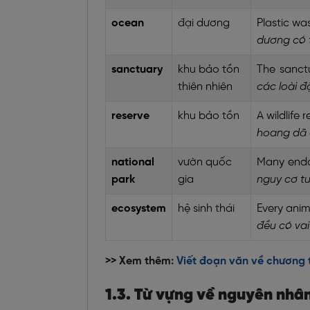
ocean
đại dương
Plastic wa
dương có t
sanctuary
khu bảo tồn
The sanctu
thiên nhiên
các loài đ
reserve
khu bảo tồn
A wildlife 
hoang dã 
national
vườn quốc
Many endan
park
gia
nguy cơ tu
ecosystem
hệ sinh thái
Every anim
đều có vai
>> Xem thêm:
Viết đoạn văn về chương t
1.3. Từ vựng về nguyên nhân