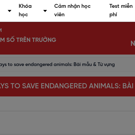
Khóa
Cảm nhận học
Test miễn
học
viên
phí
M
IỂM SỐ TRÊN TRƯỜNG
N
ays to save endangered animals: Bài mẫu & Từ vựng
YS TO SAVE ENDANGERED ANIMALS: BÀI