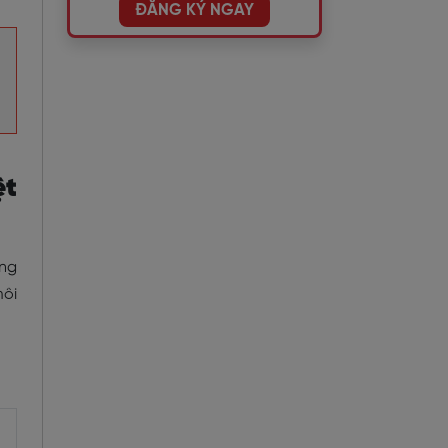
ĐĂNG KÝ NGAY
ệt
ng
môi