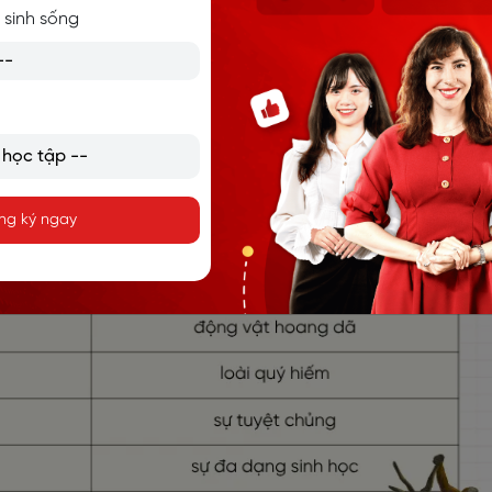
iúp bảo vệ sự đa dạng sinh học.)
 sinh sống
ng ký ngay