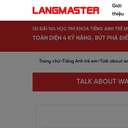
Giới
thiệu
ƯU ĐÃI 14% HỌC PHÍ KHÓA TIẾNG ANH TRẺ E
TOÀN DIỆN 4 KỸ NĂNG, BỨT PHÁ Đ
Trang chủ
>
Tiếng Anh trẻ em
>
Talk about w
TALK ABOUT WA