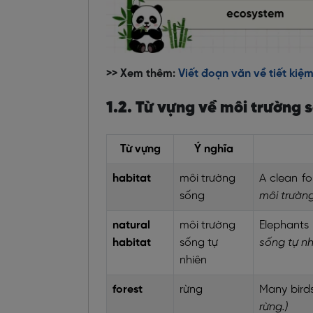
>> Xem thêm:
Viết đoạn văn về tiết kiệ
1.2. Từ vựng về môi trường 
Từ vựng
Ý nghĩa
habitat
môi trường
A clean fo
sống
môi trường
natural
môi trường
Elephants 
habitat
sống tự
sống tự n
nhiên
forest
rừng
Many birds
rừng.)