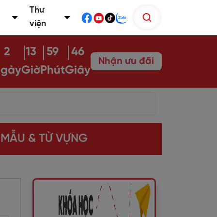
Thư
viện
2
13
59
45
Nhận ưu đãi
gày
Giờ
Phút
Giây
 MẪU & TỪ VỰNG