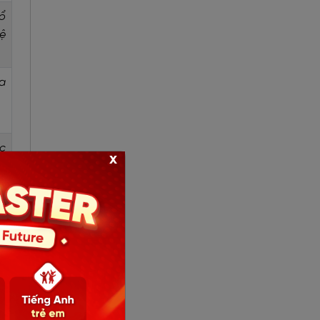
ổ
ệ
a
c
x
ơi
i
a
t