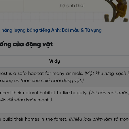
m năng lượng bằng tiếng Anh: Bài mẫu & Từ vựng
sống của động vật
Ví dụ
rest is a safe habitat for many animals.
(Một khu rừng sạch 
 sống an toàn cho nhiều loài động vật.)
need their natural habitat to live happily.
(Voi cần môi trườn
hiên để sống khỏe mạnh.)
 build their homes in the forest.
(Nhiều loài chim làm tổ tro