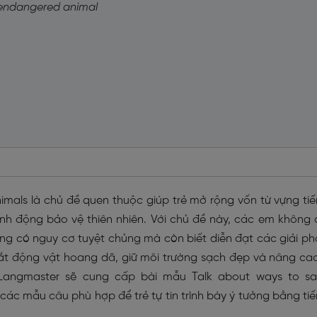
 endangered animal
mals là chủ đề quen thuộc giúp trẻ mở rộng vốn từ vựng ti
nh động bảo vệ thiên nhiên. Với chủ đề này, các em không 
ng có nguy cơ tuyệt chủng mà còn biết diễn đạt các giải p
ắt động vật hoang dã, giữ môi trường sạch đẹp và nâng ca
 Langmaster sẽ cung cấp bài mẫu Talk about ways to s
các mẫu câu phù hợp để trẻ tự tin trình bày ý tưởng bằng ti