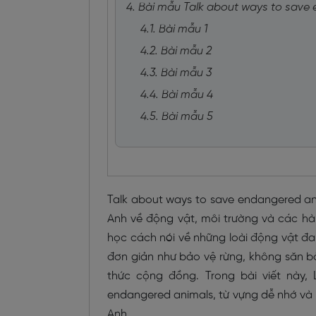
4. Bài mẫu Talk about ways to save
4.1. Bài mẫu 1
4.2. Bài mẫu 2
4.3. Bài mẫu 3
4.4. Bài mẫu 4
4.5. Bài mẫu 5
Talk about ways to save endangered ani
Anh về động vật, môi trường và các hà
học cách nói về những loài động vật đa
đơn giản như bảo vệ rừng, không săn b
thức cộng đồng. Trong bài viết này,
endangered animals, từ vựng dễ nhớ và 
Anh.