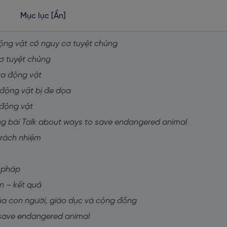
Mục lục
[Ẩn]
động vật có nguy cơ tuyệt chủng
cơ tuyệt chủng
ủa động vật
 động vật bị đe dọa
 động vật
ong bài Talk about ways to save endangered animal
 trách nhiệm
i pháp
n – kết quả
của con người, giáo dục và cộng đồng
o save endangered animal