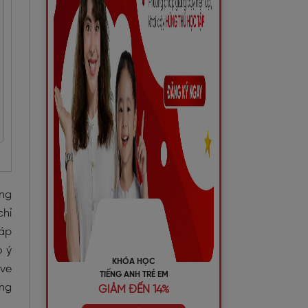
ếng
chỉ
háp
o ý
KHÓA HỌC
ave
TIẾNG ANH TRẺ EM
ếng
GIẢM ĐẾN 14%