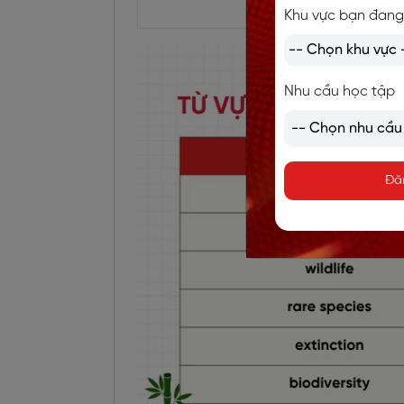
học
g
Khu vực bạn đang
Nhu cầu học tập
Đă