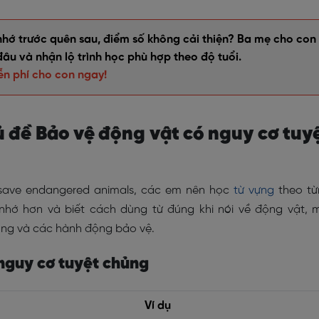
nhớ trước quên sau, điểm số không cải thiện? Ba mẹ cho con
đâu và nhận lộ trình học phù hợp theo độ tuổi.
ễn phí cho con ngay!
ủ đề Bảo vệ động vật có nguy cơ tuy
 save endangered animals, các em nên học
từ vựng
theo từ
hớ hơn và biết cách dùng từ đúng khi nói về động vật, 
ủng và các hành động bảo vệ.
 nguy cơ tuyệt chủng
Ví dụ