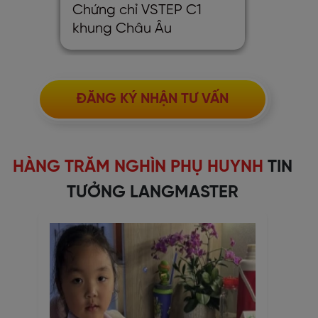
Chứng chỉ VSTEP C1
khung Châu Âu
ĐĂNG KÝ NHẬN TƯ VẤN
HÀNG TRĂM NGHÌN PHỤ HUYNH
TIN
TƯỞNG LANGMASTER