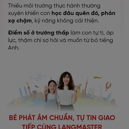
Thiếu môi trường thực hành thường
xuyên khiến con
học đâu quên đó, phản
xạ chậm
, kỹ năng không cải thiện.
Điểm số ở trường thấp
làm con tự ti, áp
lực, thậm chí sợ hãi và muốn từ bỏ tiếng
Anh.
BÉ PHÁT ÂM CHUẨN, TỰ TIN GIAO
TIẾP CÙNG
LANGMASTER