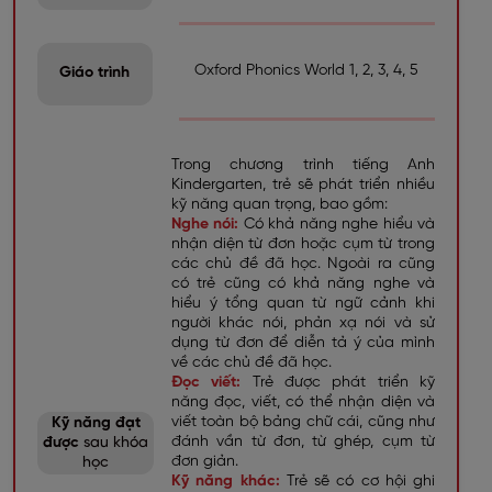
Oxford Phonics World 1, 2, 3, 4, 5
Giáo trình
Trong chương trình tiếng Anh
Kindergarten, trẻ sẽ phát triển nhiều
kỹ năng quan trọng, bao gồm:
Nghe nói:
Có khả năng nghe hiểu và
nhận diện từ đơn hoặc cụm từ trong
các chủ đề đã học. Ngoài ra cũng
có trẻ cũng có khả năng nghe và
hiểu ý tổng quan từ ngữ cảnh khi
người khác nói, phản xạ nói và sử
dụng từ đơn để diễn tả ý của mình
về các chủ đề đã học.
Đọc viết:
Trẻ được phát triển kỹ
năng đọc, viết, có thể nhận diện và
viết toàn bộ bảng chữ cái, cũng như
Kỹ năng đạt
đánh vần từ đơn, từ ghép, cụm từ
được
sau khóa
đơn giản.
học
Kỹ năng khác:
Trẻ sẽ có cơ hội ghi