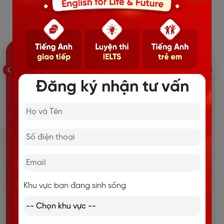
LANGMASTER
Bước 1
Đăng ký nhận tư vấn
Khu vực bạn đang sinh sống
Bước 1: Cố vấn chuyên môn
tư vấn chương trình học