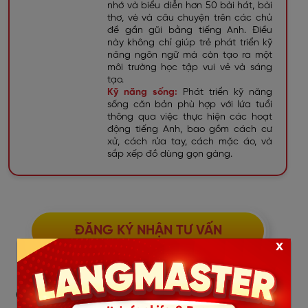
nhớ và biểu diễn hơn 50 bài hát, bài
thơ, vè và câu chuyện trên các chủ
đề gần gũi bằng tiếng Anh. Điều
này không chỉ giúp trẻ phát triển kỹ
năng ngôn ngữ mà còn tạo ra một
môi trường học tập vui vẻ và sáng
tạo.
Kỹ năng sống:
Phát triển kỹ năng
sống căn bản phù hợp với lứa tuổi
thông qua việc thực hiện các hoạt
động tiếng Anh, bao gồm cách cư
xử, cách rửa tay, cách mặc áo, và
sắp xếp đồ dùng gọn gàng.
ĐĂNG KÝ NHẬN TƯ VẤN
x
QUY TRÌNH TƯ VẤN VÀ XẾP LỚP TẠI