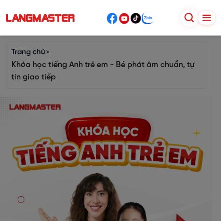
Trang chủ
>
Khóa học tiếng Anh trẻ em - Bé phát âm chuẩn, tự
tin giao tiếp