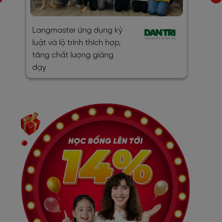
Tiếng
Langmaster ứng dụng kỷ
người
luật và lộ trình thích hợp,
nhờ ‘
tăng chất lượng giảng
dạy