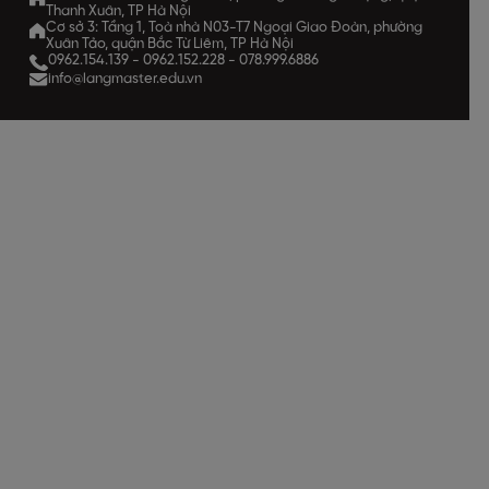
Thanh Xuân, TP Hà Nội
Cơ sở 3: Tầng 1, Toà nhà N03-T7 Ngoại Giao Đoàn, phường
Xuân Tảo, quận Bắc Từ Liêm, TP Hà Nội
0962.154.139
-
0962.152.228
-
078.999.6886
info@langmaster.edu.vn