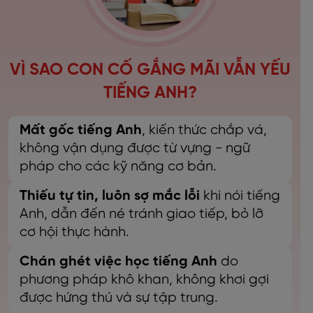
VÌ SAO CON CỐ GẮNG MÃI VẪN YẾU
TIẾNG ANH?
Mất gốc tiếng Anh
, kiến thức chắp vá,
không vận dụng được từ vựng - ngữ
pháp cho các kỹ năng cơ bản.
Thiếu tự tin, luôn sợ mắc lỗi
khi nói tiếng
Anh, dẫn đến né tránh giao tiếp, bỏ lỡ
cơ hội thực hành.
Chán ghét việc học tiếng Anh
do
phương pháp khô khan, không khơi gợi
được hứng thú và sự tập trung.