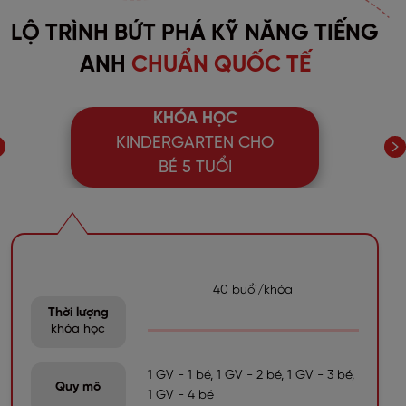
LỘ TRÌNH BỨT PHÁ KỸ NĂNG TIẾNG
ANH
CHUẨN QUỐC TẾ
KHÓA HỌC
KINDERGARTEN CHO
BÉ 5 TUỔI
40 buổi/khóa
Thời lượng
khóa học
1 GV - 1 bé, 1 GV - 2 bé, 1 GV - 3 bé,
Quy mô
1 GV - 4 bé