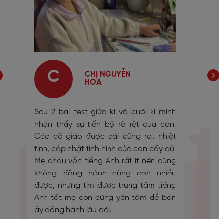
C
CHỊ NGUYỄN
HOA
hú,
Sau 2 bài test giữa kì và cuối kì mình
Bé 
đấy
nhận thấy sự tiến bộ rõ rệt của con.
tuổi
ng
Các cô giáo được cái cũng rat nhiệt
ngày
iến
tình, cập nhật tình hình của con đầy đủ.
hơn 
hát
Mẹ cháu vốn tiếng Anh rất ít nên cũng
tiếp
âm,
không đồng hành cùng con nhiều
đáo 
 đã
được, nhưng tìm được trung tâm tiếng
thấy
oạn
Anh tốt mẹ con cũng yên tâm để bạn
ấy đồng hành lâu dài.