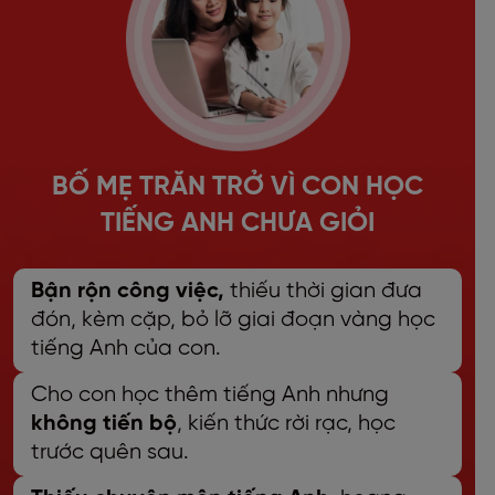
BỐ MẸ TRĂN TRỞ VÌ CON HỌC
TIẾNG ANH CHƯA GIỎI
Bận rộn công việc,
thiếu thời gian đưa
đón, kèm cặp, bỏ lỡ giai đoạn vàng học
tiếng Anh của con.
Cho con học thêm tiếng Anh nhưng
không tiến bộ
, kiến thức rời rạc, học
trước quên sau.