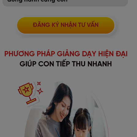
ĐĂNG KÝ NHẬN TƯ VẤN
PHƯƠNG PHÁP GIẢNG DẠY HIỆN ĐẠI
GIÚP CON TIẾP THU NHANH