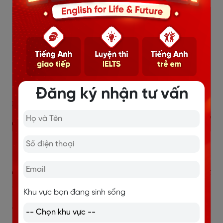
Đăng ký nhận tư vấn
Các lưu ý khi sử dụng cấu trúc Seem
4. Bài tập vận dụng cấu trúc
Seem
Khu vực bạn đang sinh sống
Vận dụng kiến thức về
seem to v hay ving
và những