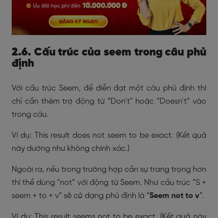
2.6. Cấu trúc của seem trong câu phủ
định
Với cấu trúc Seem, để diễn đạt một câu phủ định thì
chỉ cần thêm trợ động từ “Don’t” hoặc “Doesn’t” vào
trong câu.
Ví dụ: This result does not seem to be exact. (Kết quả
này dường như không chính xác.)
Ngoài ra, nếu trong trường hợp cần sự trang trọng hơn
thì thể dùng “not” với động từ Seem. Như cấu trúc “S +
seem + to + v” sẽ có dạng phủ định là “
Seem not to v
”.
Ví dụ: This result seems not to be exact. (Kết quả này