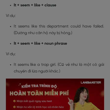
It + seem + like + clause
Ví dụ:
It seems like this department could have failed.
(Dường như căn hộ này bị hỏng.)
It + seem + like + noun phrase
Ví dụ:
It seems like a trap girl. (Có vẻ như là một cô gái
chuyên đi lừa người khác.)