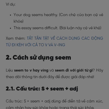
Ví dụ:
Your dog seems healthy. (Con chó của bạn có vẻ
khỏe)
This essay seems difficult. (Bài luận này có vẻ khó)
Xem thêm:
TẤT TẦN TẬT VỀ CÁCH DÙNG CÁC ĐỘNG
TỪ ĐI KÈM VỚI CẢ TO V VÀ V-ING
2. Cách sử dụng seem
Liệu
seem to v hay ving
và
seem đi với giới từ gì
? Hãy
theo dõi thông tin dưới đây để được giải đáp nhé!
2.1. Cấu trúc: S + seem + adj
Cấu trúc: S + seem + adj dùng để diễn tả về cảm xúc,
cảm nhận hay sức khỏe hoặc trạng thái sức khỏe.