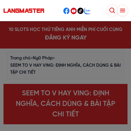
10 SLOTS HỌC THỬ TIẾNG ANH MIỄN PHÍ CUỐI CÙNG
ĐĂNG KÝ NGAY
Trang chủ
>
Ngữ Pháp
>
SEEM TO V HAY VING: ĐỊNH NGHĨA, CÁCH DÙNG & BÀI
TẬP CHI TIẾT
SEEM TO V HAY VING: ĐỊNH
NGHĨA, CÁCH DÙNG & BÀI TẬP
CHI TIẾT