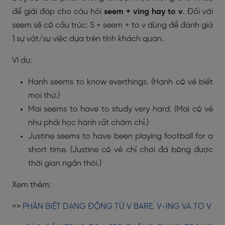
để giải đáp cho câu hỏi
seem + ving hay to v
. Đối với
seem sẽ có cấu trúc: S + seem + to v dùng để đánh giá
1 sự vật/sự việc dựa trên tính khách quan.
Ví dụ:
Hanh seems to know everthings. (Hạnh có vẻ biết
mọi thứ.)
Mai seems to have to study very hard. (Mai có vẻ
như phải học hành rất chăm chỉ.)
Justine seems to have been playing football for a
short time. (Justine có vẻ chỉ chơi đá bóng được
thời gian ngắn thôi.)
Xem thêm:
=>
PHÂN BIỆT DẠNG ĐỘNG TỪ V BARE, V-ING VÀ TO V