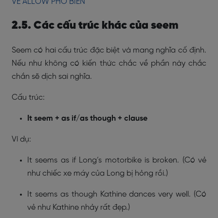
VỀ ALLOW PHỔ BIẾN
2.5. Các cấu trúc khác của seem
Seem có hai cấu trúc đặc biệt và mang nghĩa cố định.
Nếu như không có kiến thức chắc về phần này chắc
chắn sẽ dịch sai nghĩa.
Cấu trúc:
It seem + as if/as though + clause
Ví dụ:
It seems as if Long’s motorbike is broken. (Có vẻ
như chiếc xe máy của Long bị hỏng rồi.)
It seems as though Kathine dances very well. (Có
vẻ như Kathine nhảy rất đẹp.)