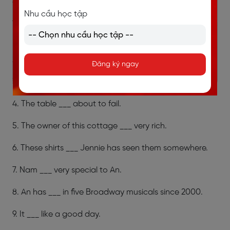
cấu trúc liên quan, điền vào ô trống từ thích hợp.
Nhu cầu học tập
1. It seems ___ Linh and Nam are no longer in a
relationship.
2. Huy ___ so awesome in that suit.
Đăng ký ngay
3. He ___ likes this house.
4. The table ___ about to fail.
5. The owner of this cottage ___ very rich.
6. These shirts ___ Jennie has seen them somewhere.
7. Nam ___ very special to An.
8. An has ___ in five Broadway musicals since 2000.
9. It ___ like a good day.