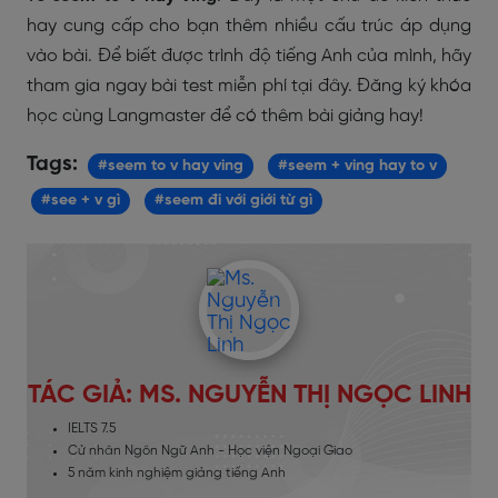
hay cung cấp cho bạn thêm nhiều cấu trúc áp dụng
vào bài. Để biết được trình độ tiếng Anh của mình, hãy
tham gia ngay bài test miễn phí tại đây. Đăng ký khóa
học cùng Langmaster để có thêm bài giảng hay!
Tags:
#seem to v hay ving
#seem + ving hay to v
#see + v gì
#seem đi với giới từ gì
TÁC GIẢ: MS. NGUYỄN THỊ NGỌC LINH
IELTS 7.5
Cử nhân Ngôn Ngữ Anh - Học viện Ngoại Giao
5 năm kinh nghiệm giảng tiếng Anh