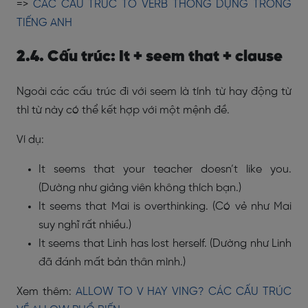
=>
CÁC CẤU TRÚC TO VERB THÔNG DỤNG TRONG
TIẾNG ANH
2.4. Cấu trúc: It + seem that + clause
Ngoài các cấu trúc đi với seem là tính từ hay động từ
thì từ này có thể kết hợp với một mệnh đề.
Ví dụ:
It seems that your teacher doesn’t like you.
(Dường như giảng viên không thích bạn.)
It seems that Mai is overthinking. (Có vẻ như Mai
suy nghĩ rất nhiều.)
It seems that Linh has lost herself. (Dường như Linh
đã đánh mất bản thân mình.)
Xem thêm:
ALLOW TO V HAY VING? CÁC CẤU TRÚC