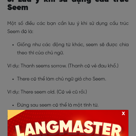
Seem
Một số điều các bạn cần lưu ý khi sử dụng cấu trúc
Seem đó là:
Giống như các động từ khác, seem sẽ được chia
theo thì của chủ ngữ.
Ví dụ: Thanh seems sorrow. (Thanh có vẻ đau khổ.)
There có thể làm chủ ngữ giả cho Seem.
Ví dụ: There seem old. (Có vẻ cũ rồi.)
Đứng sau seem có thể là một tính từ.
x
Ví dụ: An seems good. (Anna có vẻ tốt.)
Seem không thể đứng vai trò là ngoại động từ.