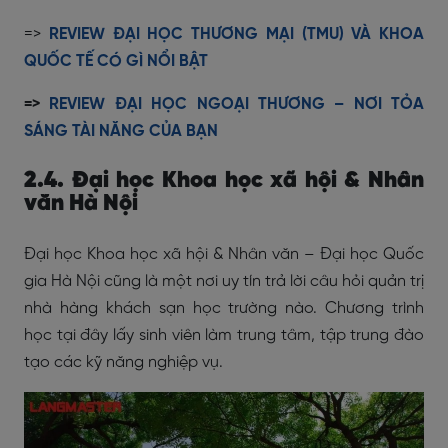
=>
REVIEW ĐẠI HỌC THƯƠNG MẠI (TMU) VÀ KHOA
QUỐC TẾ CÓ GÌ NỔI BẬT
=>
REVIEW ĐẠI HỌC NGOẠI THƯƠNG – NƠI TỎA
SÁNG TÀI NĂNG CỦA BẠN
2.4. Đại học Khoa học xã hội & Nhân
văn Hà Nội
Đại học Khoa học xã hội & Nhân văn – Đại học Quốc
gia Hà Nội cũng là một nơi uy tín trả lời câu hỏi quản trị
nhà hàng khách sạn học trường nào. Chương trình
học tại đây lấy sinh viên làm trung tâm, tập trung đào
tạo các kỹ năng nghiệp vụ.