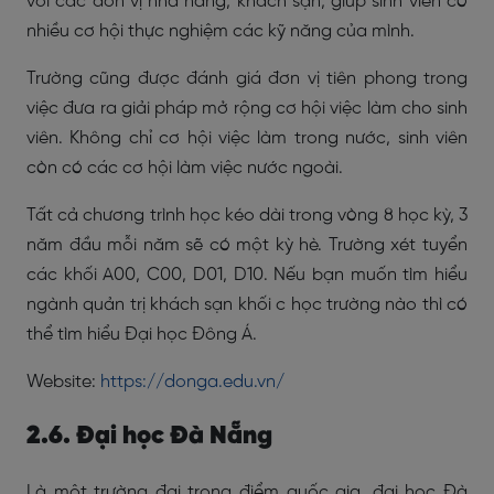
với các đơn vị nhà hàng, khách sạn, giúp sinh viên có
nhiều cơ hội thực nghiệm các kỹ năng của mình.
Trường cũng được đánh giá đơn vị tiên phong trong
việc đưa ra giải pháp mở rộng cơ hội việc làm cho sinh
viên. Không chỉ cơ hội việc làm trong nước, sinh viên
còn có các cơ hội làm việc nước ngoài.
Tất cả chương trình học kéo dài trong vòng 8 học kỳ, 3
năm đầu mỗi năm sẽ có một kỳ hè. Trường xét tuyển
các khối A00, C00, D01, D10. Nếu bạn muốn tìm hiểu
ngành quản trị khách sạn khối c học trường nào thì có
thể tìm hiểu Đại học Đông Á.
Website:
https://donga.edu.vn/
2.6. Đại học Đà Nẵng
Là một trường đại trọng điểm quốc gia, đại học Đà