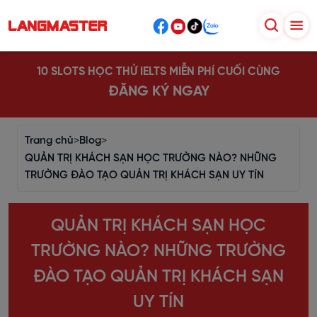
10 SLOTS HỌC THỬ IELTS MIỄN PHÍ CUỐI CÙNG
ĐĂNG KÝ NGAY
Trang chủ
>
Blog
>
QUẢN TRỊ KHÁCH SẠN HỌC TRƯỜNG NÀO? NHỮNG
TRƯỜNG ĐÀO TẠO QUẢN TRỊ KHÁCH SẠN UY TÍN
QUẢN TRỊ KHÁCH SẠN HỌC
TRƯỜNG NÀO? NHỮNG TRƯỜNG
ĐÀO TẠO QUẢN TRỊ KHÁCH SẠN
UY TÍN