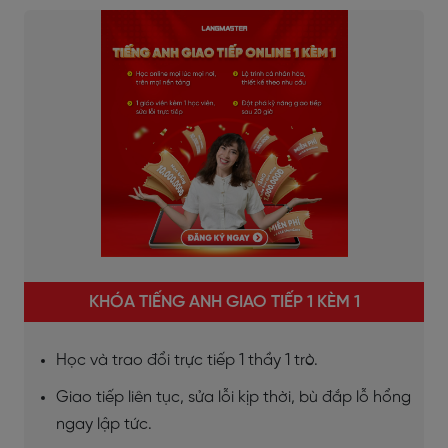
KHÓA TIẾNG ANH GIAO TIẾP 1 KÈM 1
Học và trao đổi trực tiếp 1 thầy 1 trò.
Giao tiếp liên tục, sửa lỗi kịp thời, bù đắp lỗ hổng
ngay lập tức.