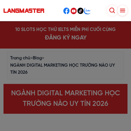
10 SLOTS HỌC THỬ IELTS MIỄN PHÍ CUỐI CÙNG
ĐĂNG KÝ NGAY
Trang chủ
>
Blog
>
NGÀNH DIGITAL MARKETING HỌC TRƯỜNG NÀO UY
TÍN 2026
NGÀNH DIGITAL MARKETING HỌC
TRƯỜNG NÀO UY TÍN 2026