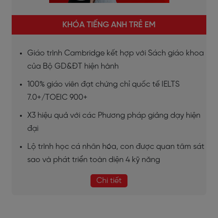
KHÓA TIẾNG ANH TRẺ EM
Giáo trình Cambridge kết hợp với Sách giáo khoa
của Bộ GD&ĐT hiện hành
100% giáo viên đạt chứng chỉ quốc tế IELTS
7.0+/TOEIC 900+
X3 hiệu quả với các Phương pháp giảng dạy hiện
đại
Lộ trình học cá nhân hóa, con được quan tâm sát
sao và phát triển toàn diện 4 kỹ năng
Chi tiết