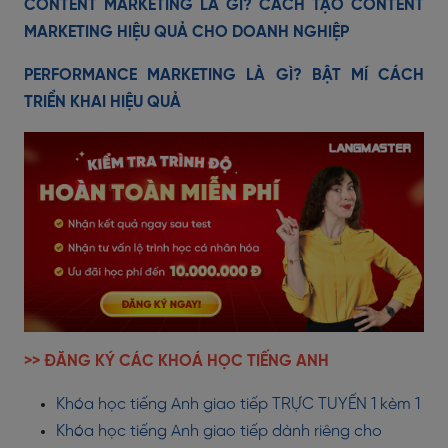
CONTENT MARKETING LÀ GÌ? CÁCH TẠO CONTENT
MARKETING HIỆU QUẢ CHO DOANH NGHIỆP
PERFORMANCE MARKETING LÀ GÌ? BẬT MÍ CÁCH
TRIỂN KHAI HIỆU QUẢ
>> ĐĂNG KÝ CÁC KHOÁ HỌC TIẾNG ANH
Khóa học tiếng Anh giao tiếp TRỰC TUYẾN 1 kèm 1
Khóa học tiếng Anh giao tiếp dành riêng cho