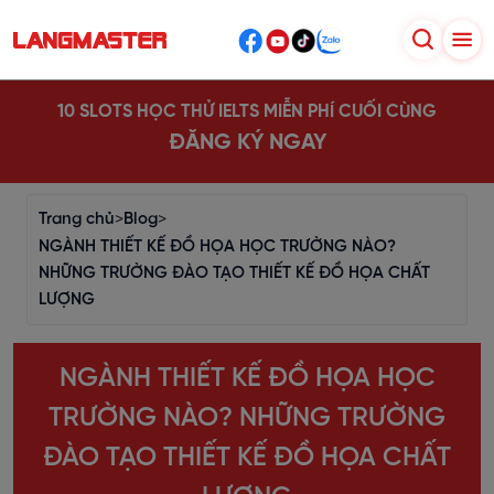
10 SLOTS HỌC THỬ IELTS MIỄN PHÍ CUỐI CÙNG
ĐĂNG KÝ NGAY
Trang chủ
>
Blog
>
NGÀNH THIẾT KẾ ĐỒ HỌA HỌC TRƯỜNG NÀO?
NHỮNG TRƯỜNG ĐÀO TẠO THIẾT KẾ ĐỒ HỌA CHẤT
LƯỢNG
NGÀNH THIẾT KẾ ĐỒ HỌA HỌC
TRƯỜNG NÀO? NHỮNG TRƯỜNG
ĐÀO TẠO THIẾT KẾ ĐỒ HỌA CHẤT