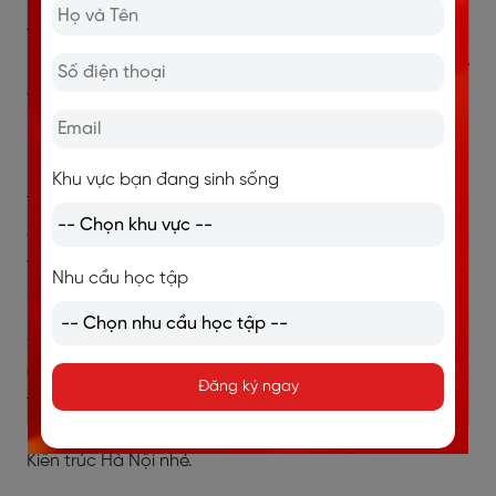
Trường Đại học Kiến trúc Hà nội có hệ thống phòng
học phù hợp với việc học kết hợp thực hành và lý
thuyết. Bên cạnh đó, trường có kho dữ liệu trực quan
là các sản phẩm của khóa trước lưu lại giúp sinh viên
khơi nguồn ý tưởng.
Khu vực bạn đang sinh sống
Thêm vào đó, trường cũng thường xuyên tổ chức các
cuộc thi hay các buổi tọa đàm để sinh viên có thể thu
thập kiến thức, rèn luyện kỹ năng. Trường cũng có
Nhu cầu học tập
nhiều cơ hội học bổng có giá trị lớn cho sinh viên.
Đại học Kiến trúc Hà nội là một trường đào tạo các
chuyên ngành thiết kế nổi tiếng tại khu vực miền Bắc
Đăng ký ngay
và Hà Nội. Vì vậy nếu bạn đang tìm hiểu thiết kế đồ
họa học trường nào ở Hà Nội thì đừng bỏ qua Đại học
Kiến trúc Hà Nội nhé.