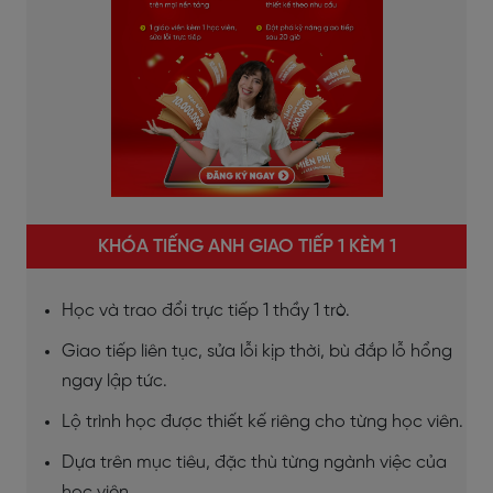
KHÓA TIẾNG ANH GIAO TIẾP 1 KÈM 1
Học và trao đổi trực tiếp 1 thầy 1 trò.
Giao tiếp liên tục, sửa lỗi kịp thời, bù đắp lỗ hổng
ngay lập tức.
Lộ trình học được thiết kế riêng cho từng học viên.
Dựa trên mục tiêu, đặc thù từng ngành việc của
học viên.