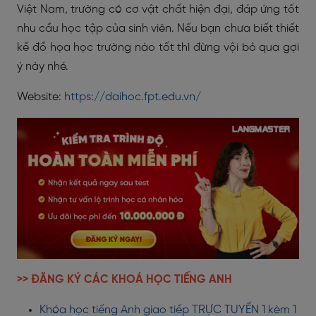
Việt Nam, trường có cơ vật chất hiện đại, đáp ứng tốt
nhu cầu học tập của sinh viên. Nếu bạn chưa biết thiết
kế đồ họa học trường nào tốt thì đừng vội bỏ qua gợi
ý này nhé.
Website:
https://daihoc.fpt.edu.vn/
>> ĐĂNG KÝ CÁC KHOÁ HỌC TIẾNG ANH
Khóa học tiếng Anh giao tiếp TRỰC TUYẾN 1 kèm 1