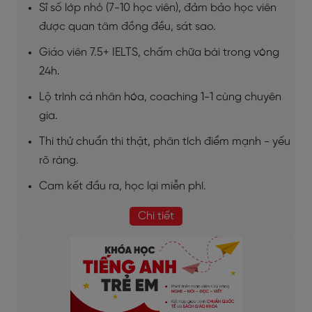
Sĩ số lớp nhỏ (7-10 học viên), đảm bảo học viên
được quan tâm đồng đều, sát sao.
Giáo viên 7.5+ IELTS, chấm chữa bài trong vòng
24h.
Lộ trình cá nhân hóa, coaching 1-1 cùng chuyên
gia.
Thi thử chuẩn thi thật, phân tích điểm mạnh - yếu
rõ ràng.
Cam kết đầu ra, học lại miễn phí.
Chi tiết