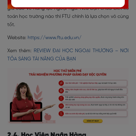
Không chỉ vậy, sinh viên FTU cũng thường được đánh
giá cao về năng lực ngoại ngữ. Nếu bạn chưa biết kế
toán học trường nào thì FTU chính là lựa chọn vô cùng
tốt.
Website:
https://www.ftu.edu.vn/
Xem thêm:
REVIEW ĐẠI HỌC NGOẠI THƯƠNG – NƠI
TỎA SÁNG TÀI NĂNG CỦA BẠN
2.4. Học Viện Ngân Hàng