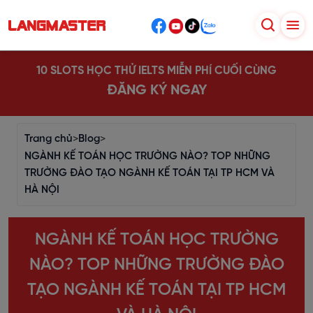
10 SLOTS HỌC THỬ IELTS MIỄN PHÍ CUỐI CÙNG
ĐĂNG KÝ NGAY
Trang chủ
>
Blog
>
NGÀNH KẾ TOÁN HỌC TRƯỜNG NÀO? TOP NHỮNG
TRƯỜNG ĐÀO TẠO NGÀNH KẾ TOÁN TẠI TP HCM VÀ
HÀ NỘI
NGÀNH KẾ TOÁN HỌC TRƯỜNG
NÀO? TOP NHỮNG TRƯỜNG ĐÀO
TẠO NGÀNH KẾ TOÁN TẠI TP HCM