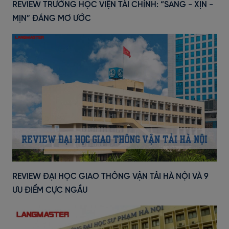
REVIEW TRƯỜNG HỌC VIỆN TÀI CHÍNH: “SANG - XỊN -
MỊN” ĐÁNG MƠ ƯỚC
REVIEW ĐẠI HỌC GIAO THÔNG VẬN TẢI HÀ NỘI VÀ 9
ƯU ĐIỂM CỰC NGẦU