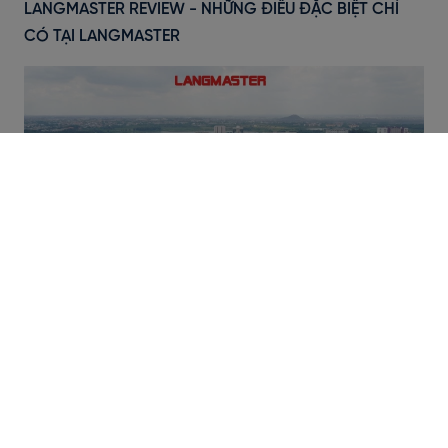
LANGMASTER REVIEW - NHỮNG ĐIỀU ĐẶC BIỆT CHỈ
CÓ TẠI LANGMASTER
Review Đại Học Quốc Gia Tp.HCM Có Thực Sự Uy Tín
Và Chất Lượng