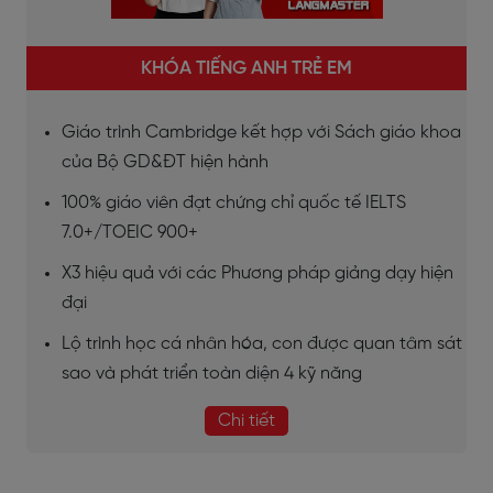
KHÓA TIẾNG ANH TRẺ EM
Giáo trình Cambridge kết hợp với Sách giáo khoa
của Bộ GD&ĐT hiện hành
100% giáo viên đạt chứng chỉ quốc tế IELTS
7.0+/TOEIC 900+
X3 hiệu quả với các Phương pháp giảng dạy hiện
đại
Lộ trình học cá nhân hóa, con được quan tâm sát
sao và phát triển toàn diện 4 kỹ năng
Chi tiết