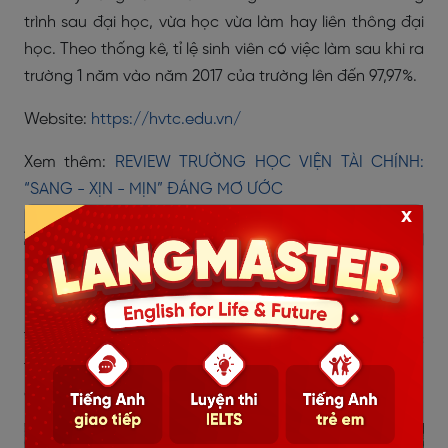
trình sau đại học, vừa học vừa làm hay liên thông đại
học. Theo thống kê, tỉ lệ sinh viên có việc làm sau khi ra
trường 1 năm vào năm 2017 của trường lên đến 97,97%.
Website:
https://hvtc.edu.vn/
Xem thêm:
REVIEW TRƯỜNG HỌC VIỆN TÀI CHÍNH:
“SANG - XỊN - MỊN” ĐÁNG MƠ ƯỚC
x
2.3. Trường Đại học Ngoại thương
(FTU)
Là ngôi trường trực thuộc bộ Giáo dục và Đào tạo,
Trường Đại học Ngoại thương là một trong số ít các
trường Đại học đào tạo khối ngành Kế toán - Kiểm
được đánh giá cao ở Việt Nam.