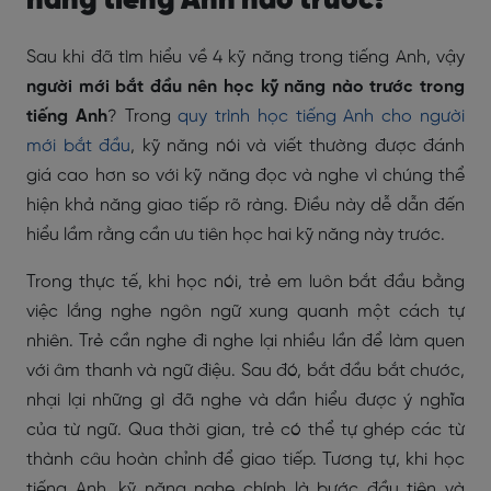
năng tiếng Anh nào trước?
Sau khi đã tìm hiểu về 4 kỹ năng trong tiếng Anh, vậy
người mới bắt đầu nên học kỹ năng nào trước trong
tiếng Anh
? Trong
quy trình học tiếng Anh cho người
mới bắt đầu
, kỹ năng nói và viết thường được đánh
giá cao hơn so với kỹ năng đọc và nghe vì chúng thể
hiện khả năng giao tiếp rõ ràng. Điều này dễ dẫn đến
hiểu lầm rằng cần ưu tiên học hai kỹ năng này trước.
Trong thực tế, khi học nói, trẻ em luôn bắt đầu bằng
việc lắng nghe ngôn ngữ xung quanh một cách tự
nhiên. Trẻ cần nghe đi nghe lại nhiều lần để làm quen
với âm thanh và ngữ điệu. Sau đó, bắt đầu bắt chước,
nhại lại những gì đã nghe và dần hiểu được ý nghĩa
của từ ngữ. Qua thời gian, trẻ có thể tự ghép các từ
thành câu hoàn chỉnh để giao tiếp. Tương tự, khi học
tiếng Anh, kỹ năng nghe chính là bước đầu tiên và