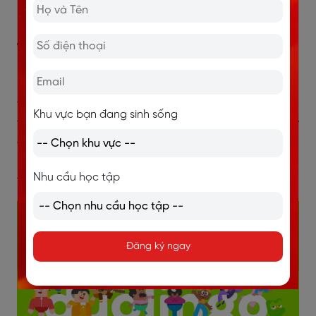
nghe tiếng Anh của mình.
1. Duolingo
Duolingo sử dụng
phương pháp học nghe trực tiếp
,
trong đó người dùng sẽ phải nghe và nhận diện các
Khu vực bạn đang sinh sống
từ, cụm từ và câu trước khi đưa ra câu trả lời. Điều này
giúp cải thiện khả năng nghe của bạn thông qua việc
luyện tập
phát âm
, luyện tập đánh giá ý nghĩa câu nói,
Nhu cầu học tập
từ vựng và cấu trúc câu tiếng Anh.
Đăng ký ngay