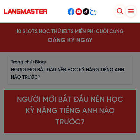
10 SLOTS HỌC THỬ IELTS MIỄN PHÍ CUỐI CÙNG
ĐĂNG KÝ NGAY
Trang chủ
>
Blog
>
NGƯỜI MỚI BẮT ĐẦU NÊN HỌC KỸ NĂNG TIẾNG ANH
NÀO TRƯỚC?
NGƯỜI MỚI BẮT ĐẦU NÊN HỌC
KỸ NĂNG TIẾNG ANH NÀO
TRƯỚC?