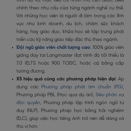
trình độ và mục tiêu cá nhân mà còn được điều
chỉnh theo nhu cầu của từng ngành nghề cụ thể.
Với những học viên là người đi làm trong các lĩnh
vực như kinh doanh, du lịch, chăm sóc khách
hàng, hay giáo dục, khóa học sẽ tập trung phát
triển các kỹ năng giao tiếp đặc thù theo ngành.
Đội ngũ giáo viên chất lượng cao
: 100% giáo viên
giảng dạy tại Langmaster đạt trình độ tối thiểu là
7.0 IELTS hoặc 900 TOEIC, hoặc có bằng cấp
tương đương.
X5 hiệu quả cùng các phương pháp hiện đại
: Áp
dụng các
Phương pháp phát âm chuẩn (PG)
,
Phương pháp PBL (Học qua dự án),
Siêu phản xạ
độc quyền
, Phương pháp lập trình ngôn ngữ tư
duy (NLP), Phương pháp học bằng trải nghiệm
(ELC), giúp việc học tiếng Anh trở nên dễ dàng và
thú vị hơn.