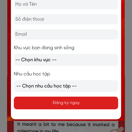
Sample Answer:
Yes, my parents gave me a watch on
my 18th birthday. It was a simple silver one, but it
meant a lot to me because it marked a milestone in
my life.
Dịch:
Có, bố mẹ tôi tặng tôi một chiếc đồng hồ vào
Khu vực bạn đang sinh sống
sinh nhật 18 tuổi. Đó là một chiếc đồng hồ bạc đơn
giản, nhưng rất có ý nghĩa với tôi vì nó đánh dấu một
cột mốc quan trọng trong cuộc đời.
Nhu cầu học tập
Đăng ký ngay