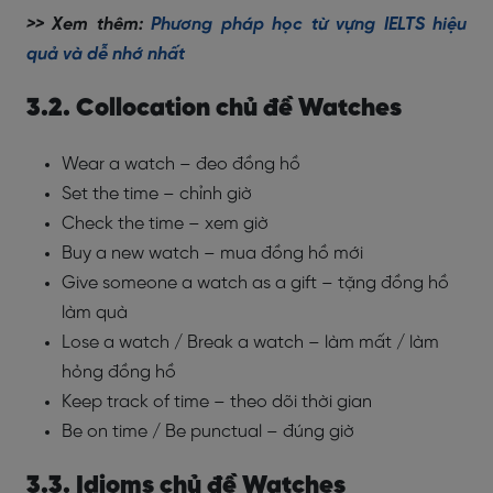
>> Xem thêm:
Phương pháp học từ vựng IELTS hiệu
quả và dễ nhớ nhất
3.2. Collocation chủ đề Watches
Wear a watch – đeo đồng hồ
Set the time – chỉnh giờ
Check the time – xem giờ
Buy a new watch – mua đồng hồ mới
Give someone a watch as a gift – tặng đồng hồ
làm quà
Lose a watch / Break a watch – làm mất / làm
hỏng đồng hồ
Keep track of time – theo dõi thời gian
Be on time / Be punctual – đúng giờ
3.3. Idioms chủ đề Watches