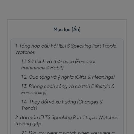
Mục lục
[Ẩn]
1. Tổng hợp câu hỏi IELTS Speaking Part 1 topic
Watches
1.1. Sở thích và thói quen (Personal
Preference & Habit)
1.2. Quà tặng và ý nghĩa (Gifts & Meanings)
1.3. Phong cách sống và cá tính (Lifestyle &
Personality)
1.4. Thay đổi và xu hướng (Changes &
Trends)
2. Bài mẫu IELTS Speaking Part 1 topic Watches
thường gặp
2.1. Did you wear a watch when you were a