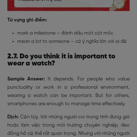
Từ vựng ghi điểm:
mark a milestone – đánh dấu một cột mốc
mean a lot to someone – có ý nghĩa lớn với ai đó
2.7. Do you think it is important to
wear a watch?
Sample Answer:
It depends. For people who value
punctuality or work in a professional environment,
wearing a watch can be important. But for others,
smartphones are enough to manage time effectively.
Dịch:
Còn tùy. Với những người coi trọng tính đúng giờ
hoặc làm việc trong môi trường chuyên nghiệp, đeo
đồng hồ có thể rất quan trọng. Nhưng với những người