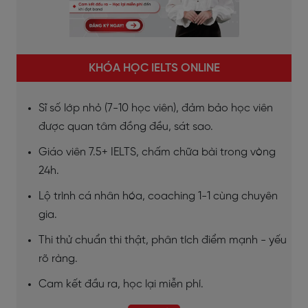
KHÓA HỌC IELTS ONLINE
Sĩ số lớp nhỏ (7-10 học viên), đảm bảo học viên
được quan tâm đồng đều, sát sao.
Giáo viên 7.5+ IELTS, chấm chữa bài trong vòng
24h.
Lộ trình cá nhân hóa, coaching 1-1 cùng chuyên
gia.
Thi thử chuẩn thi thật, phân tích điểm mạnh - yếu
rõ ràng.
Cam kết đầu ra, học lại miễn phí.