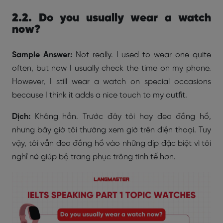
2.2. Do you usually wear a watch
now?
Sample Answer:
Not really. I used to wear one quite
often, but now I usually check the time on my phone.
However, I still wear a watch on special occasions
because I think it adds a nice touch to my outfit.
Dịch:
Không hẳn. Trước đây tôi hay đeo đồng hồ,
nhưng bây giờ tôi thường xem giờ trên điện thoại. Tuy
vậy, tôi vẫn đeo đồng hồ vào những dịp đặc biệt vì tôi
nghĩ nó giúp bộ trang phục trông tinh tế hơn.