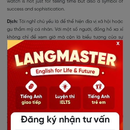
watch is not just for telling time but also a symbol of
success and sophistication.
Dịch:
Tôi nghĩ chủ yếu là để thể hiện địa vị xã hội hoặc
gu thẩm mỹ cá nhân. Với một số người, đồng hồ xa xỉ
không chỉ để xem giờ mà còn là biểu tượng của sự
x
thành công và tinh tế.
Từ vựng ghi điểm:
social status – địa vị xã hội
personal taste – gu thẩm mỹ cá nhân
symbol of success – biểu tượng của sự thành
công
sophistication – sự tinh tế
2.6. Have you ever received a watch
Đăng ký nhận tư vấn
as a gift?