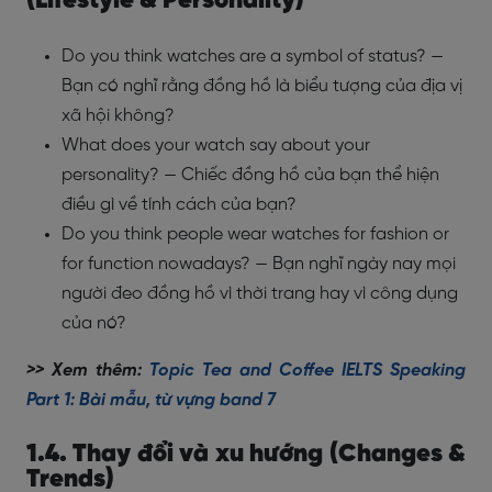
(Lifestyle & Personality)
Do you think watches are a symbol of status? —
Bạn có nghĩ rằng đồng hồ là biểu tượng của địa vị
xã hội không?
What does your watch say about your
personality? — Chiếc đồng hồ của bạn thể hiện
điều gì về tính cách của bạn?
Do you think people wear watches for fashion or
for function nowadays? — Bạn nghĩ ngày nay mọi
người đeo đồng hồ vì thời trang hay vì công dụng
của nó?
>> Xem thêm:
Topic Tea and Coffee IELTS Speaking
Part 1: Bài mẫu, từ vựng band 7
1.4. Thay đổi và xu hướng (Changes &
Trends)