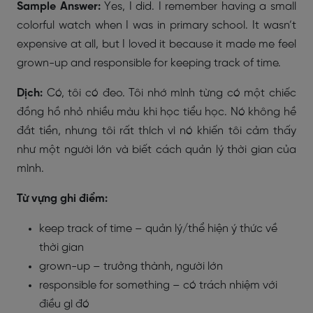
Sample Answer:
Yes, I did. I remember having a small
colorful watch when I was in primary school. It wasn’t
expensive at all, but I loved it because it made me feel
grown-up and responsible for keeping track of time.
Dịch:
Có, tôi có đeo. Tôi nhớ mình từng có một chiếc
đồng hồ nhỏ nhiều màu khi học tiểu học. Nó không hề
đắt tiền, nhưng tôi rất thích vì nó khiến tôi cảm thấy
như một người lớn và biết cách quản lý thời gian của
mình.
Từ vựng ghi điểm:
keep track of time – quản lý/thể hiện ý thức về
thời gian
grown-up – trưởng thành, người lớn
responsible for something – có trách nhiệm với
điều gì đó