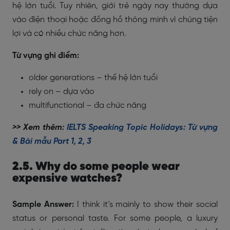
hệ lớn tuổi. Tuy nhiên, giới trẻ ngày nay thường dựa
vào điện thoại hoặc đồng hồ thông minh vì chúng tiện
lợi và có nhiều chức năng hơn.
Từ vựng ghi điểm:
older generations – thế hệ lớn tuổi
rely on – dựa vào
multifunctional – đa chức năng
>> Xem thêm:
IELTS Speaking Topic Holidays: Từ vựng
& Bài mẫu Part 1, 2, 3
2.5. Why do some people wear
expensive watches?
Sample Answer:
I think it’s mainly to show their social
status or personal taste. For some people, a luxury