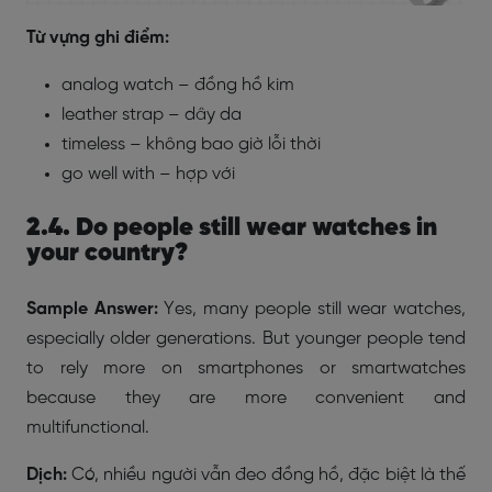
Từ vựng ghi điểm:
analog watch – đồng hồ kim
leather strap – dây da
timeless – không bao giờ lỗi thời
go well with – hợp với
2.4. Do people still wear watches in
your country?
Sample Answer:
Yes, many people still wear watches,
especially older generations. But younger people tend
to rely more on smartphones or smartwatches
because they are more convenient and
multifunctional.
Dịch:
Có, nhiều người vẫn đeo đồng hồ, đặc biệt là thế