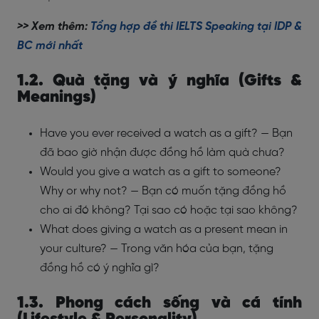
>> Xem thêm:
Tổng hợp đề thi IELTS Speaking tại IDP &
BC mới nhất
1.2. Quà tặng và ý nghĩa (Gifts &
Meanings)
Have you ever received a watch as a gift? — Bạn
đã bao giờ nhận được đồng hồ làm quà chưa?
Would you give a watch as a gift to someone?
Why or why not? — Bạn có muốn tặng đồng hồ
cho ai đó không? Tại sao có hoặc tại sao không?
What does giving a watch as a present mean in
your culture? — Trong văn hóa của bạn, tặng
đồng hồ có ý nghĩa gì?
1.3. Phong cách sống và cá tính