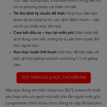
Trực tiếp hướng dẫn, chữa bài nhanh trong 24h và
chỉ ra phương pháp cải thiện chi tiết.
Thi thử định kỳ chuẩn đề thật:
Giúp học viên làm
quen áp lực phòng thi, xác định điểm mạnh – yếu
và tối ưu chiến lược làm bài.
Cam kết đầu ra – học lại miễn phí:
Đảm bảo kết
quả đúng cam kết, mang lại sự yên tâm tuyệt đối
cho người học.
Học trực tuyến linh hoạt:
Lịch học dễ sắp xếp, có
bản ghi bài giảng và buổi coaching 1-1 với giảng
viên.
TEST TRÌNH ĐỘ & HỌC THỬ MIỄN PHÍ
Nếu bạn đang tìm kiếm khóa học IELTS online tốt nhất,
phù hợp cho cả người mới bắt đầu lẫn người mất gốc,
Langmaster chính là lựa chọn đáng tin cậy để bứt phá