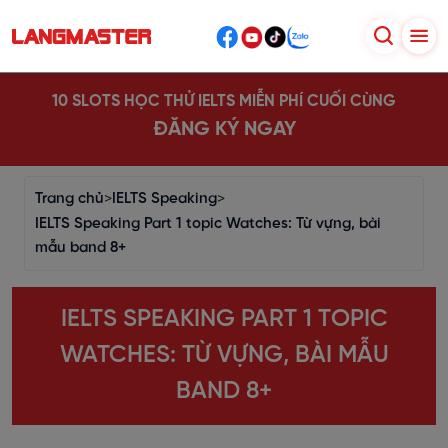
10 SLOTS HỌC THỬ IELTS MIỄN PHÍ CUỐI CÙNG
ĐĂNG KÝ NGAY
Trang chủ
>
IELTS Speaking
>
IELTS Speaking Part 1 topic Watches: Từ vựng, bài
mẫu band 8+
IELTS SPEAKING PART 1 TOPIC
WATCHES: TỪ VỰNG, BÀI MẪU
BAND 8+