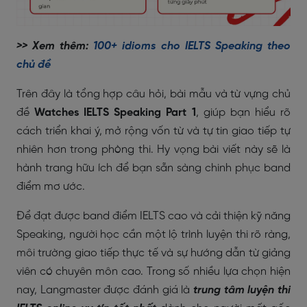
>> Xem thêm:
100+ idioms cho IELTS Speaking theo
chủ đề
Trên đây là tổng hợp câu hỏi, bài mẫu và từ vựng chủ
đề
Watches IELTS Speaking Part 1
, giúp bạn hiểu rõ
cách triển khai ý, mở rộng vốn từ và tự tin giao tiếp tự
nhiên hơn trong phòng thi. Hy vọng bài viết này sẽ là
hành trang hữu ích để bạn sẵn sàng chinh phục band
điểm mơ ước.
Để đạt được band điểm IELTS cao và cải thiện kỹ năng
Speaking, người học cần một lộ trình luyện thi rõ ràng,
môi trường giao tiếp thực tế và sự hướng dẫn từ giảng
viên có chuyên môn cao. Trong số nhiều lựa chọn hiện
nay, Langmaster được đánh giá là
trung tâm luyện thi