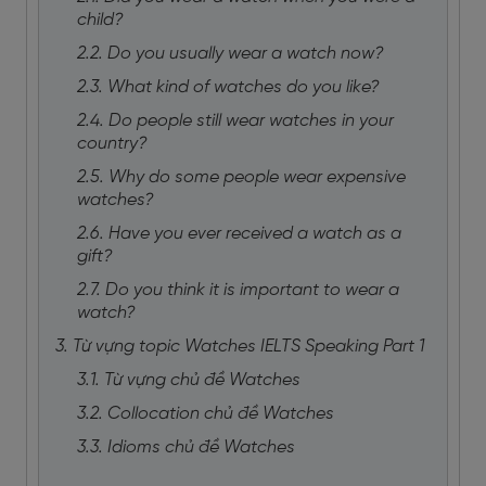
child?
2.2. Do you usually wear a watch now?
2.3. What kind of watches do you like?
2.4. Do people still wear watches in your
country?
2.5. Why do some people wear expensive
watches?
2.6. Have you ever received a watch as a
gift?
2.7. Do you think it is important to wear a
watch?
3. Từ vựng topic Watches IELTS Speaking Part 1
3.1. Từ vựng chủ đề Watches
3.2. Collocation chủ đề Watches
3.3. Idioms chủ đề Watches