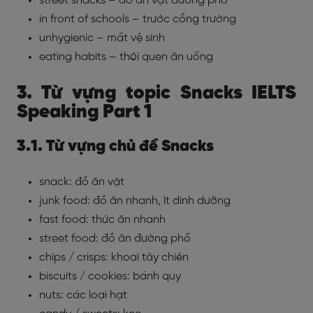
street snacks – đồ ăn vặt đường phố
in front of schools – trước cổng trường
unhygienic – mất vệ sinh
eating habits – thói quen ăn uống
3. Từ vựng topic Snacks IELTS
Speaking Part 1
3.1. Từ vựng chủ đề Snacks
snack: đồ ăn vặt
junk food: đồ ăn nhanh, ít dinh dưỡng
fast food: thức ăn nhanh
street food: đồ ăn đường phố
chips / crisps: khoai tây chiên
biscuits / cookies: bánh quy
nuts: các loại hạt