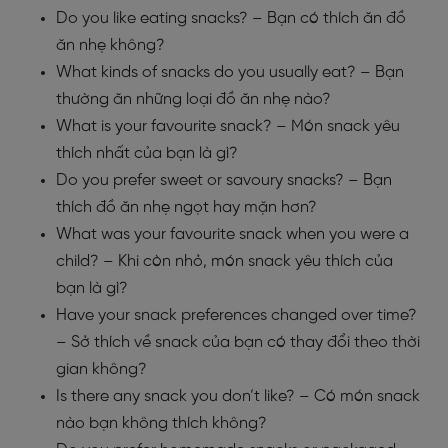
Do you like eating snacks? – Bạn có thích ăn đồ
ăn nhẹ không?
What kinds of snacks do you usually eat? – Bạn
thường ăn những loại đồ ăn nhẹ nào?
What is your favourite snack? – Món snack yêu
thích nhất của bạn là gì?
Do you prefer sweet or savoury snacks? – Bạn
thích đồ ăn nhẹ ngọt hay mặn hơn?
What was your favourite snack when you were a
child? – Khi còn nhỏ, món snack yêu thích của
bạn là gì?
Have your snack preferences changed over time?
– Sở thích về snack của bạn có thay đổi theo thời
gian không?
Is there any snack you don’t like? – Có món snack
nào bạn không thích không?