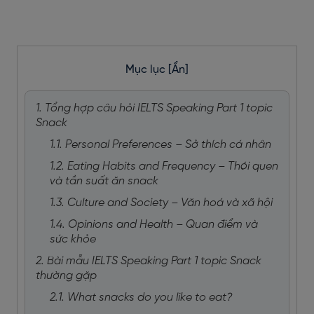
Mục lục
[Ẩn]
1. Tổng hợp câu hỏi IELTS Speaking Part 1 topic
Snack
1.1. Personal Preferences – Sở thích cá nhân
1.2. Eating Habits and Frequency – Thói quen
và tần suất ăn snack
1.3. Culture and Society – Văn hoá và xã hội
1.4. Opinions and Health – Quan điểm và
sức khỏe
2. Bài mẫu IELTS Speaking Part 1 topic Snack
thường gặp
2.1. What snacks do you like to eat?