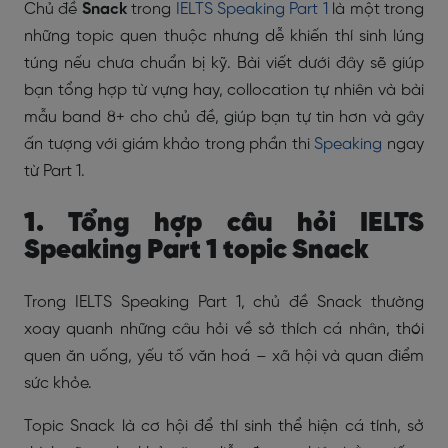
Chủ đề
Snack
trong
IELTS Speaking Part 1
là một trong
những topic quen thuộc nhưng dễ khiến thí sinh lúng
túng nếu chưa chuẩn bị kỹ. Bài viết dưới đây sẽ giúp
bạn tổng hợp từ vựng hay, collocation tự nhiên và bài
mẫu band 8+ cho chủ đề, giúp bạn tự tin hơn và gây
ấn tượng với giám khảo trong phần thi
Speaking
ngay
từ Part 1.
1. Tổng hợp câu hỏi IELTS
Speaking Part 1 topic Snack
Trong IELTS Speaking Part 1, chủ đề Snack thường
xoay quanh những câu hỏi về sở thích cá nhân, thói
quen ăn uống, yếu tố văn hoá – xã hội và quan điểm
sức khỏe.
Topic Snack là cơ hội để thí sinh thể hiện cá tính, sở