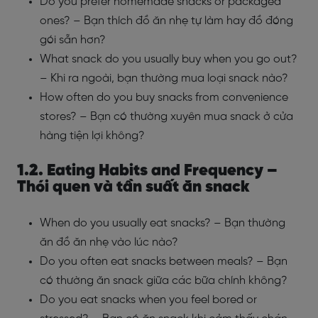
Do you prefer homemade snacks or packaged
ones? – Bạn thích đồ ăn nhẹ tự làm hay đồ đóng
gói sẵn hơn?
What snack do you usually buy when you go out?
– Khi ra ngoài, bạn thường mua loại snack nào?
How often do you buy snacks from convenience
stores? – Bạn có thường xuyên mua snack ở cửa
hàng tiện lợi không?
1.2. Eating Habits and Frequency –
Thói quen và tần suất ăn snack
When do you usually eat snacks? – Bạn thường
ăn đồ ăn nhẹ vào lúc nào?
Do you often eat snacks between meals? – Bạn
có thường ăn snack giữa các bữa chính không?
Do you eat snacks when you feel bored or