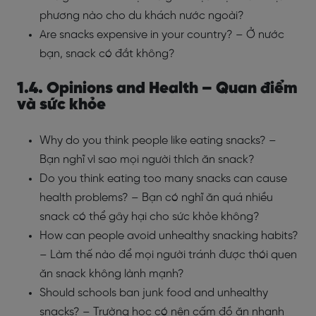
phương nào cho du khách nước ngoài?
Are snacks expensive in your country? – Ở nước
bạn, snack có đắt không?
1.4. Opinions and Health – Quan điểm
và sức khỏe
Why do you think people like eating snacks? –
Bạn nghĩ vì sao mọi người thích ăn snack?
Do you think eating too many snacks can cause
health problems? – Bạn có nghĩ ăn quá nhiều
snack có thể gây hại cho sức khỏe không?
How can people avoid unhealthy snacking habits?
– Làm thế nào để mọi người tránh được thói quen
ăn snack không lành mạnh?
Should schools ban junk food and unhealthy
snacks? – Trường học có nên cấm đồ ăn nhanh