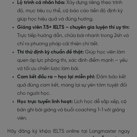
Lộ trình cá nhân hóa:
Xây dựng riêng theo trình
độ, mục tiêu cụ thể, có báo cáo tiến độ định kỳ
giúp học hiệu quả và đúng hướng.
Giảng viên 7.5+ IELTS – chuyên gia luyện thi uy tín:
Trực tiếp hướng dẫn, chữa bài nhanh trong 24h và
chỉ ra phương pháp cải thiện chi tiết.
Thi thử định kỳ chuẩn đề thật:
Giúp học viên làm
quen áp lực phòng thi, xác định điểm mạnh – yếu
và tối ưu chiến lược làm bài.
Cam kết đầu ra – học lại miễn phí:
Đảm bảo kết
quả đúng cam kết, mang lại sự yên tâm tuyệt đối
cho người học.
Học trực tuyến linh hoạt:
Lịch học dễ sắp xếp, có
bản ghi bài giảng và buổi coaching 1-1 với giảng
viên.
Hãy đăng ký khóa IELTS online tại Langmaster ngay