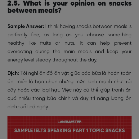
2.5. What is your opinion on snacks
between meals?
Sample Answer:
I think having snacks between meals is
perfectly fine, as long as you choose something
healthy like fruits or nuts. It can help prevent
overeating during the main meals and keep your
energy level steady throughout the day.
Dịch:
Tôi nghĩ ăn đồ ăn vặt giữa các bữa là hoàn toàn
ổn, miễn là bạn chọn những món lành mạnh như trái
cây hoặc các loại hạt. Việc này có thể giúp tránh ăn
quá nhiều trong bữa chính và duy trì năng lượng ổn
định suốt cả ngày.