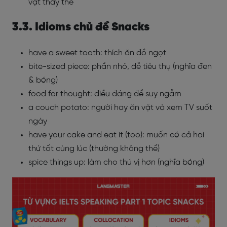
vặt thay thế
3.3. Idioms chủ đề Snacks
have a sweet tooth: thích ăn đồ ngọt
bite-sized piece: phần nhỏ, dễ tiêu thụ (nghĩa đen
& bóng)
food for thought: điều đáng để suy ngẫm
a couch potato: người hay ăn vặt và xem TV suốt
ngày
have your cake and eat it (too): muốn có cả hai
thứ tốt cùng lúc (thường không thể)
spice things up: làm cho thú vị hơn (nghĩa bóng)