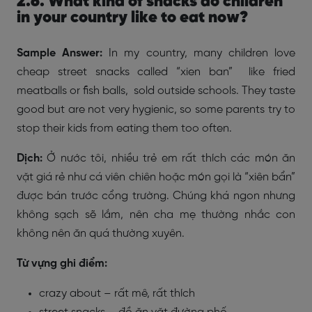
2.6. What kind of snacks do children
in your country like to eat now?
Sample Answer:
In my country, many children love
cheap street snacks called “xien ban” like fried
meatballs or fish balls, sold outside schools. They taste
good but are not very hygienic, so some parents try to
stop their kids from eating them too often.
Dịch:
Ở nước tôi, nhiều trẻ em rất thích các món ăn
vặt giá rẻ như cá viên chiên hoặc món gọi là “xiên bẩn”
được bán trước cổng trường. Chúng khá ngon nhưng
không sạch sẽ lắm, nên cha mẹ thường nhắc con
không nên ăn quá thường xuyên.
Từ vựng ghi điểm:
crazy about – rất mê, rất thích