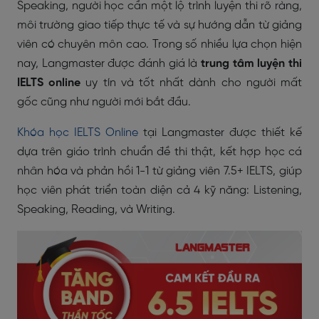
Speaking, người học cần một lộ trình luyện thi rõ ràng,
môi trường giao tiếp thực tế và sự hướng dẫn từ giảng
viên có chuyên môn cao. Trong số nhiều lựa chọn hiện
nay, Langmaster được đánh giá là
trung tâm luyện thi
IELTS online
uy tín và tốt nhất dành cho người mất
gốc cũng như người mới bắt đầu.
Khóa học IELTS Online
tại Langmaster được thiết kế
dựa trên giáo trình chuẩn đề thi thật, kết hợp học cá
nhân hóa và phản hồi 1-1 từ giảng viên 7.5+ IELTS, giúp
học viên phát triển toàn diện cả 4 kỹ năng: Listening,
Speaking, Reading, và Writing.