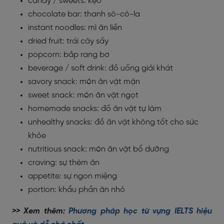
candy / sweets: kẹo
chocolate bar: thanh sô-cô-la
instant noodles: mì ăn liền
dried fruit: trái cây sấy
popcorn: bắp rang bơ
beverage / soft drink: đồ uống giải khát
savory snack: món ăn vặt mặn
sweet snack: món ăn vặt ngọt
homemade snacks: đồ ăn vặt tự làm
unhealthy snacks: đồ ăn vặt không tốt cho sức
khỏe
nutritious snack: món ăn vặt bổ dưỡng
craving: sự thèm ăn
appetite: sự ngon miệng
portion: khẩu phần ăn nhỏ
>> Xem thêm:
Phương pháp học từ vựng IELTS hiệu