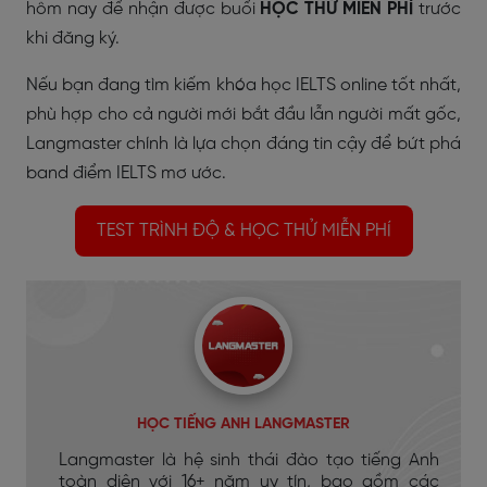
hôm nay để nhận được buổi
HỌC THỬ MIỄN PHÍ
trước
khi đăng ký.
Nếu bạn đang tìm kiếm khóa học IELTS online tốt nhất,
phù hợp cho cả người mới bắt đầu lẫn người mất gốc,
Langmaster chính là lựa chọn đáng tin cậy để bứt phá
band điểm IELTS mơ ước.
TEST TRÌNH ĐỘ & HỌC THỬ MIỄN PHÍ
HỌC TIẾNG ANH LANGMASTER
Langmaster là hệ sinh thái đào tạo tiếng Anh
toàn diện với 16+ năm uy tín, bao gồm các