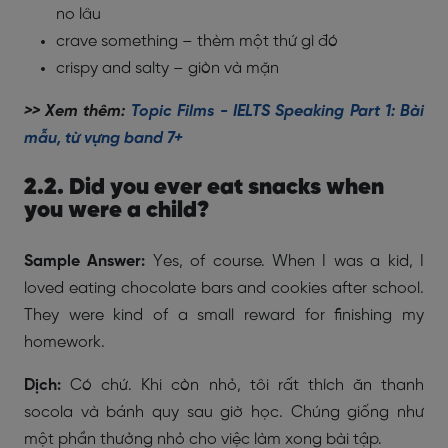
no lâu
crave something – thèm một thứ gì đó
crispy and salty – giòn và mặn
>> Xem thêm:
Topic Films - IELTS Speaking Part 1: Bài
mẫu, từ vựng band 7+
2.2. Did you ever eat snacks when
you were a child?
Sample Answer:
Yes, of course. When I was a kid, I
loved eating chocolate bars and cookies after school.
They were kind of a small reward for finishing my
homework.
Dịch:
Có chứ. Khi còn nhỏ, tôi rất thích ăn thanh
socola và bánh quy sau giờ học. Chúng giống như
một phần thưởng nhỏ cho việc làm xong bài tập.