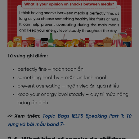
Từ vựng ghi điểm:
perfectly fine – hoàn toàn ổn
something healthy – món ăn lành mạnh
prevent overeating – ngăn việc ăn quá nhiều
keep your energy level steady – duy trì mức năng
lượng ổn định
>> Xem thêm:
Topic Bags IELTS Speaking Part 1: Từ
vựng và bài mẫu band 7+