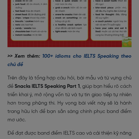
>> Xem thêm:
100+ idioms cho IELTS Speaking theo
chủ đề
Trên đây là tổng hợp câu hỏi, bài mẫu và từ vựng chủ
đề
Snacks IELTS Speaking Part 1
, giúp bạn hiểu rõ cách
triển khai ý, mở rộng vốn từ và tự tin giao tiếp tự nhiên
hơn trong phòng thi. Hy vọng bài viết này sẽ là hành
trang hữu ích để bạn sẵn sàng chinh phục band điểm
mơ ước.
Để đạt được band điểm IELTS cao và cải thiện kỹ năng