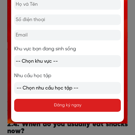
Khu vực bạn đang sinh sống
Từ vựng ghi điểm:
It depends on... – còn tùy vào...
nutritious – bổ dưỡng
Nhu cầu học tập
junk food – đồ ăn vặt không lành mạnh
can be harmful – có thể gây hại
>> Xem thêm:
Topic Street Markets IELTS Speaking
Đăng ký ngay
Part 1, 2, 3: Bài mẫu và từ vựng
2.4. When do you usually eat snacks
now?