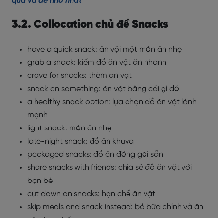
quả và dễ nhớ nhất
3.2. Collocation chủ đề Snacks
have a quick snack: ăn vội một món ăn nhẹ
grab a snack: kiếm đồ ăn vặt ăn nhanh
crave for snacks: thèm ăn vặt
snack on something: ăn vặt bằng cái gì đó
a healthy snack option: lựa chọn đồ ăn vặt lành
mạnh
light snack: món ăn nhẹ
late-night snack: đồ ăn khuya
packaged snacks: đồ ăn đóng gói sẵn
share snacks with friends: chia sẻ đồ ăn vặt với
bạn bè
cut down on snacks: hạn chế ăn vặt
skip meals and snack instead: bỏ bữa chính và ăn