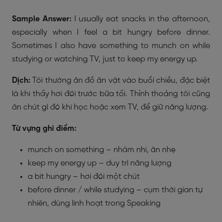
Sample Answer:
I usually eat snacks in the afternoon,
especially when I feel a bit hungry before dinner.
Sometimes I also have something to munch on while
studying or watching TV, just to keep my energy up.
Dịch:
Tôi thường ăn đồ ăn vặt vào buổi chiều, đặc biệt
là khi thấy hơi đói trước bữa tối. Thỉnh thoảng tôi cũng
ăn chút gì đó khi học hoặc xem TV, để giữ năng lượng.
Từ vựng ghi điểm:
munch on something – nhâm nhi, ăn nhẹ
keep my energy up – duy trì năng lượng
a bit hungry – hơi đói một chút
before dinner / while studying – cụm thời gian tự
nhiên, dùng linh hoạt trong Speaking