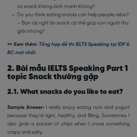
và snack không lành mạnh không?
Do you think eating snacks can help people relax?
– Bạn có nghĩ ăn snack có thể giúp con người thư
giãn không?
>> Xem thêm:
Tổng hợp đề thi IELTS Speaking tại IDP &
BC mới nhất
2. Bài mẫu IELTS Speaking Part 1
topic Snack thường gặp
2.1. What snacks do you like to eat?
Sample Answer:
I really enjoy eating nuts and yogurt
because they’re light, healthy, and filling. Sometimes I
also grab a packet of chips when I crave something
crispy and salty.