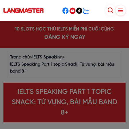
10 SLOTS HỌC THỬ IELTS MIỄN PHÍ CUỐI CÙNG
ĐĂNG KÝ NGAY
Trang chủ
>
IELTS Speaking
>
IELTS Speaking Part 1 topic Snack: Từ vựng, bài mẫu
band 8+
IELTS SPEAKING PART 1 TOPIC
SNACK: TỪ VỰNG, BÀI MẪU BAND
8+