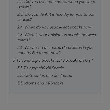
2.2. Did you ever eat snacks when you were
a child?
2.3. Do you think it is healthy for you to eat
snacks?
2.4. When do you usually eat snacks now?
2.5. What is your opinion on snacks between
meals?
2.6. What kind of snacks do children in your
country like to eat now?
3. Từ vựng topic Snacks IELTS Speaking Part 1
3.1. Từ vựng chủ đề Snacks
3.2. Collocation chủ đề Snacks
3.3. Idioms chủ đề Snacks