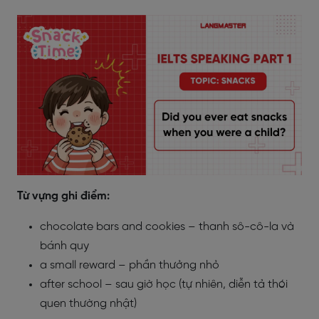
Từ vựng ghi điểm:
chocolate bars and cookies – thanh sô-cô-la và
bánh quy
a small reward – phần thưởng nhỏ
after school – sau giờ học (tự nhiên, diễn tả thói
quen thường nhật)