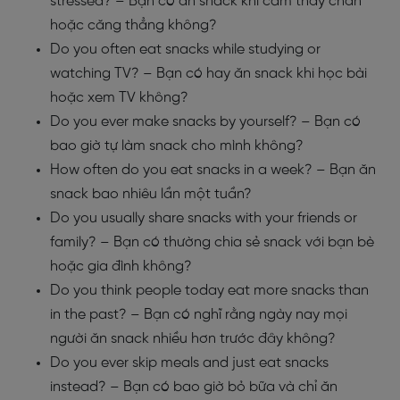
stressed? – Bạn có ăn snack khi cảm thấy chán
hoặc căng thẳng không?
Do you often eat snacks while studying or
watching TV? – Bạn có hay ăn snack khi học bài
hoặc xem TV không?
Do you ever make snacks by yourself? – Bạn có
bao giờ tự làm snack cho mình không?
How often do you eat snacks in a week? – Bạn ăn
snack bao nhiêu lần một tuần?
Do you usually share snacks with your friends or
family? – Bạn có thường chia sẻ snack với bạn bè
hoặc gia đình không?
Do you think people today eat more snacks than
in the past? – Bạn có nghĩ rằng ngày nay mọi
người ăn snack nhiều hơn trước đây không?
Do you ever skip meals and just eat snacks
instead? – Bạn có bao giờ bỏ bữa và chỉ ăn