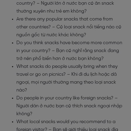
country? – Người lớn ở nước bạn có ăn snack
thường xuyên như trẻ em không?
Are there any popular snacks that come from
other countries? – Có loại snack nổi tiếng nào có
nguồn gốc từ nước khác không?
Do you think snacks have become more common
in your country? – Bạn có nghĩ rằng snack đang
trở nên phổ biến hơn ở nước bạn không?
What snacks do people usually bring when they
travel or go on picnics? – Khi đi du lịch hoặc dã
ngoại, mọi người thường mang theo loại snack
nào?
Do people in your country like foreign snacks? –
Người dân ở nước bạn có thích snack ngoại nhập
không?
What local snacks would you recommend to a
foreign visitor? – Bạn sẽ giới thiệu loại snack địa