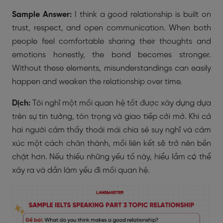
Sample Answer:
I think a good relationship is built on
trust, respect, and open communication. When both
people feel comfortable sharing their thoughts and
emotions honestly, the bond becomes stronger.
Without these elements, misunderstandings can easily
happen and weaken the relationship over time.
Dịch:
Tôi nghĩ một mối quan hệ tốt được xây dựng dựa
trên sự tin tưởng, tôn trọng và giao tiếp cởi mở. Khi cả
hai người cảm thấy thoải mái chia sẻ suy nghĩ và cảm
xúc một cách chân thành, mối liên kết sẽ trở nên bền
chặt hơn. Nếu thiếu những yếu tố này, hiểu lầm có thể
xảy ra và dần làm yếu đi mối quan hệ.