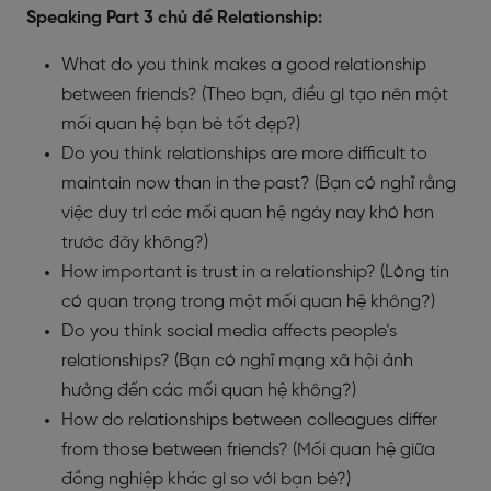
Speaking Part 3 chủ đề Relationship:
What do you think makes a good relationship
between friends? (Theo bạn, điều gì tạo nên một
mối quan hệ bạn bè tốt đẹp?)
Do you think relationships are more difficult to
maintain now than in the past? (Bạn có nghĩ rằng
việc duy trì các mối quan hệ ngày nay khó hơn
trước đây không?)
How important is trust in a relationship? (Lòng tin
có quan trọng trong một mối quan hệ không?)
Do you think social media affects people’s
relationships? (Bạn có nghĩ mạng xã hội ảnh
hưởng đến các mối quan hệ không?)
How do relationships between colleagues differ
from those between friends? (Mối quan hệ giữa
đồng nghiệp khác gì so với bạn bè?)