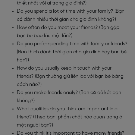
thiết nhất với ai trong gia đình?)
Do you spend a lot of time with your family? (Bạn
có dành nhiều thời gian cho gia đình không?)
How often do you meet your friends? (Bạn gặp
bạn bè bao lâu một lần?)
Do you prefer spending time with family or friends?
(Bạn thích dành thời gian cho gia đình hay bạn bè
hơn?)
How do you usually keep in touch with your
friends? (Bạn thường giữ liên lạc với bạn bè bằng
cách nào?)
Do you make friends easily? (Bạn có dễ kết bạn
không?)
What qualities do you think are important in a
friend? (Theo bạn, phẩm chất nào quan trọng ở
một người bạn?)
Do you think it’s important to have many friends?