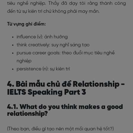
tiêu nghề nghiệp. Thầy đã dạy tôi rằng thành công
đến từ sự kiên trì chứ không phải may mắn.
Từ vựng ghi điểm:
influence (v): ảnh hưởng
think creatively: suy nghĩ sáng tạo
pursue career goals: theo đuổi mục tiêu nghề
nghiệp
persistence (n): sự kiên trì
4. Bài mẫu chủ đề Relationship -
IELTS Speaking Part 3
4.1. What do you think makes a good
relationship?
(Theo bạn, điều gì tạo nên một mối quan hệ tốt?)