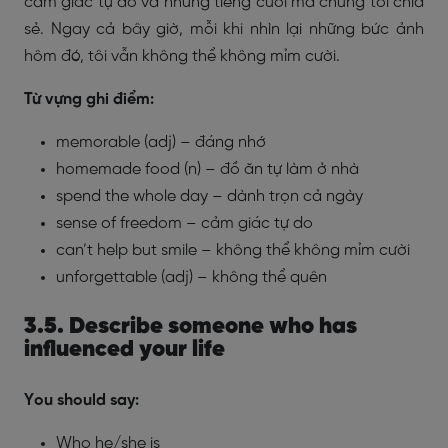
cảm giác tự do và những tiếng cười mà chúng tôi chia
sẻ. Ngay cả bây giờ, mỗi khi nhìn lại những bức ảnh
hôm đó, tôi vẫn không thể không mỉm cười.
Từ vựng ghi điểm:
memorable (adj) – đáng nhớ
homemade food (n) – đồ ăn tự làm ở nhà
spend the whole day – dành trọn cả ngày
sense of freedom – cảm giác tự do
can’t help but smile – không thể không mỉm cười
unforgettable (adj) – không thể quên
3.5. Describe someone who has
influenced your life
You should say:
Who he/she is