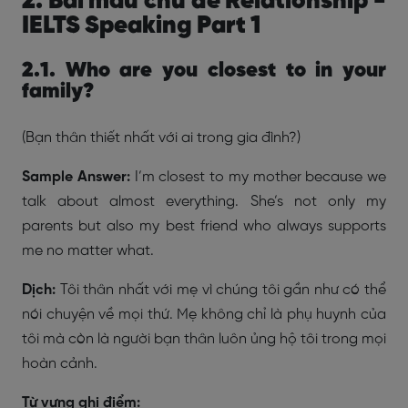
2. Bài mẫu chủ đề Relationship -
IELTS Speaking Part 1
2.1. Who are you closest to in your
family?
(Bạn thân thiết nhất với ai trong gia đình?)
Sample Answer:
I’m closest to my mother because we
talk about almost everything. She’s not only my
parents but also my best friend who always supports
me no matter what.
Dịch:
Tôi thân nhất với mẹ vì chúng tôi gần như có thể
nói chuyện về mọi thứ. Mẹ không chỉ là phụ huynh của
tôi mà còn là người bạn thân luôn ủng hộ tôi trong mọi
hoàn cảnh.
Từ vựng ghi điểm: