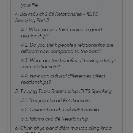
your life
4. Bài mẫu chủ đề Relationship - IELTS
Speaking Part 3
4.1. What do you think makes a good
relationship?
4.2. Do you think people’s relationships are
different now compared to the past?
4.3. What are the benefits of having a long-
term relationship?
4.4. How can cultural differences affect
relationships?
5. Từ vựng Topic Relationship IELTS Speaking
5.1. Từ vựng chủ đề Relationship
5.2. Collocation chủ đề Relationship
5.3. Idioms chủ đề Relationship
6. Chinh phục band điểm mơ ước cùng khóa