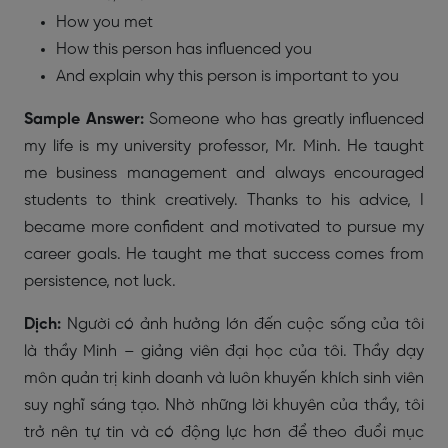
How you met
How this person has influenced you
And explain why this person is important to you
Sample Answer:
Someone who has greatly influenced
my life is my university professor, Mr. Minh. He taught
me business management and always encouraged
students to think creatively. Thanks to his advice, I
became more confident and motivated to pursue my
career goals. He taught me that success comes from
persistence, not luck.
Dịch:
Người có ảnh hưởng lớn đến cuộc sống của tôi
là thầy Minh – giảng viên đại học của tôi. Thầy dạy
môn quản trị kinh doanh và luôn khuyến khích sinh viên
suy nghĩ sáng tạo. Nhờ những lời khuyên của thầy, tôi
trở nên tự tin và có động lực hơn để theo đuổi mục