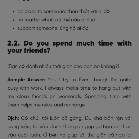
be close to someone: thân thiết với ai đó
no matter what: dù thế nào đi nữa
support someone: ủng hộ ai đó
2.2. Do you spend much time with
your friends?
(Bạn có dành nhiều thời gian cho bạn bè không?)
Sample Answer:
Yes, I try to. Even though I’m quite
busy with work, I always make time to hang out with
my close friends on weekends. Spending time with
them helps me relax and recharge.
Dịch:
Có chứ, tôi luôn cố gắng. Dù khá bận rộn với
công việc, tôi vẫn dành thời gian gặp gỡ bạn bè thân
vào cuối tuần. Ở bên họ giúp tôi thư giãn và nạp lại