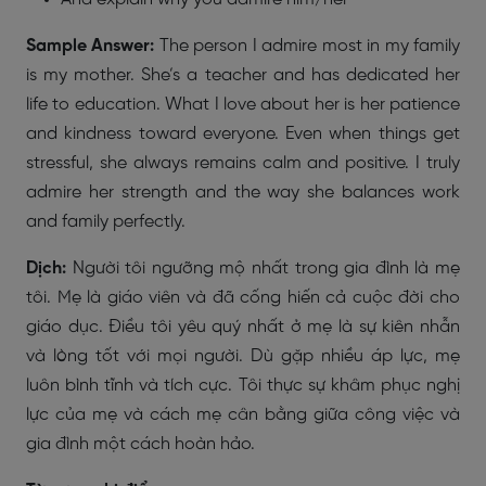
Sample Answer:
The person I admire most in my family
is my mother. She’s a teacher and has dedicated her
life to education. What I love about her is her patience
and kindness toward everyone. Even when things get
stressful, she always remains calm and positive. I truly
admire her strength and the way she balances work
and family perfectly.
Dịch:
Người tôi ngưỡng mộ nhất trong gia đình là mẹ
tôi. Mẹ là giáo viên và đã cống hiến cả cuộc đời cho
giáo dục. Điều tôi yêu quý nhất ở mẹ là sự kiên nhẫn
và lòng tốt với mọi người. Dù gặp nhiều áp lực, mẹ
luôn bình tĩnh và tích cực. Tôi thực sự khâm phục nghị
lực của mẹ và cách mẹ cân bằng giữa công việc và
gia đình một cách hoàn hảo.