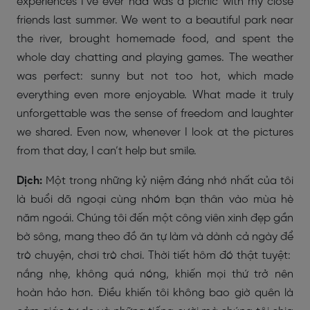
experiences I’ve ever had was a picnic with my close
friends last summer. We went to a beautiful park near
the river, brought homemade food, and spent the
whole day chatting and playing games. The weather
was perfect: sunny but not too hot, which made
everything even more enjoyable. What made it truly
unforgettable was the sense of freedom and laughter
we shared. Even now, whenever I look at the pictures
from that day, I can’t help but smile.
Dịch:
Một trong những kỷ niệm đáng nhớ nhất của tôi
là buổi dã ngoại cùng nhóm bạn thân vào mùa hè
năm ngoái. Chúng tôi đến một công viên xinh đẹp gần
bờ sông, mang theo đồ ăn tự làm và dành cả ngày để
trò chuyện, chơi trò chơi. Thời tiết hôm đó thật tuyệt:
nắng nhẹ, không quá nóng, khiến mọi thứ trở nên
hoàn hảo hơn. Điều khiến tôi không bao giờ quên là