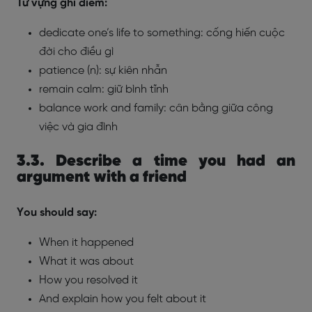
Từ vựng ghi điểm:
dedicate one’s life to something: cống hiến cuộc
đời cho điều gì
patience (n): sự kiên nhẫn
remain calm: giữ bình tĩnh
balance work and family: cân bằng giữa công
việc và gia đình
3.3. Describe a time you had an
argument with a friend
You should say:
When it happened
What it was about
How you resolved it
And explain how you felt about it