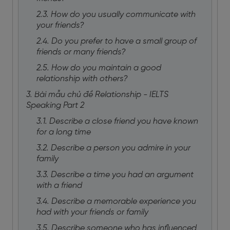
2.3. How do you usually communicate with
your friends?
2.4. Do you prefer to have a small group of
friends or many friends?
2.5. How do you maintain a good
relationship with others?
3. Bài mẫu chủ đề Relationship - IELTS
Speaking Part 2
3.1. Describe a close friend you have known
for a long time
3.2. Describe a person you admire in your
family
3.3. Describe a time you had an argument
with a friend
3.4. Describe a memorable experience you
had with your friends or family
3.5. Describe someone who has influenced