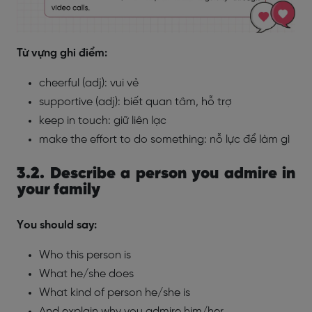
Từ vựng ghi điểm:
cheerful (adj): vui vẻ
supportive (adj): biết quan tâm, hỗ trợ
keep in touch: giữ liên lạc
make the effort to do something: nỗ lực để làm gì
3.2. Describe a person you admire in
your family
You should say:
Who this person is
What he/she does
What kind of person he/she is
And explain why you admire him/her