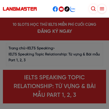
10 SLOTS HỌC THỬ IELTS MIỄN PHÍ CUỐI CÙNG
ĐĂNG KÝ NGAY
Trang chủ
>
IELTS Speaking
>
IELTS Speaking Topic Relationship: Từ vựng & Bài mẫu
Part 1, 2, 3
IELTS SPEAKING TOPIC
RELATIONSHIP: TỪ VỰNG & BÀI
MẪU PART 1, 2, 3