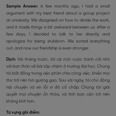
Sample Answer:
A few months ago, I had a small
argument with my best friend about a group project
at university. We disagreed on how to divide the work,
and it made things a bit awkward between us. After a
few days, I decided to talk to her directly and
apologize for being stubborn. We sorted everything
out, and now our friendship is even stronger.
Dịch:
Vài tháng trước, tôi có một cuộc tranh cãi nhỏ
với bạn thân về bài tập nhóm ở trường đại học. Chúng
tôi bất đồng trong việc phân chia công việc, khiến mọi
thứ trở nên hơi gượng gạo. Sau vài ngày, tôi chủ động
nói chuyện và xin lỗi vì đã cố chấp. Chúng tôi giải
quyết mọi chuyện ổn thỏa, và tình bạn còn trở nên
khăng khít hơn.
Từ vựng ghi điểm: