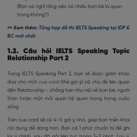
(Bạn có nghĩ rằng việc có nhiều bạn bè là quan
trọng không?)
>> Xem thêm:
Tổng hợp đề thi IELTS Speaking tại IDP &
BC mới nhất
1.2. Câu hỏi IELTS Speaking Topic
Relationship Part 2
Trong IELTS Speaking Part 2, bạn sẽ được giám khảo
đưa cho một
cue card
(thẻ gợi ý) có chủ đề liên quan
đến Relationship - chẳng hạn như nói về bạn bè, người
thân hoặc một mối quan hệ quan trọng trong cuộc
sống.
Trên cue card sẽ có 4–5 gợi ý nhỏ, giúp bạn triển khai
nội dung dễ dàng hơn. Bạn có 1 phút chuẩn bị để ghi
lại ý chính, sau đó nói liên tục trong 1–2 phút. Lưu ý,