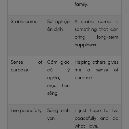
family.
Stable career
Sự nghiệp
A stable career is
ổn định
something that can
bring long-term
happiness.
Sense of
Cảm giác
Helping others gives
purpose
có ý
me a sense of
nghĩa,
purpose.
mục tiêu
sống
Live peacefully
Sống bình
I just hope to live
yên
peacefully and do
what I love.