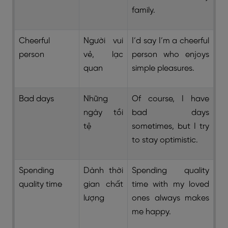
family.
Cheerful
Người vui
I’d say I’m a cheerful
person
vẻ, lạc
person who enjoys
quan
simple pleasures.
Bad days
Những
Of course, I have
ngày tồi
bad days
tệ
sometimes, but I try
to stay optimistic.
Spending
Dành thời
Spending quality
quality time
gian chất
time with my loved
lượng
ones always makes
me happy.