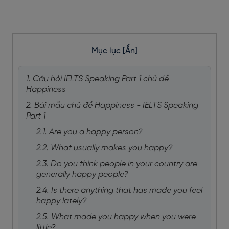
Mục lục
[Ẩn]
1. Câu hỏi IELTS Speaking Part 1 chủ đề
Happiness
2. Bài mẫu chủ đề Happiness - IELTS Speaking
Part 1
2.1. Are you a happy person?
2.2. What usually makes you happy?
2.3. Do you think people in your country are
generally happy people?
2.4. Is there anything that has made you feel
happy lately?
2.5. What made you happy when you were
little?