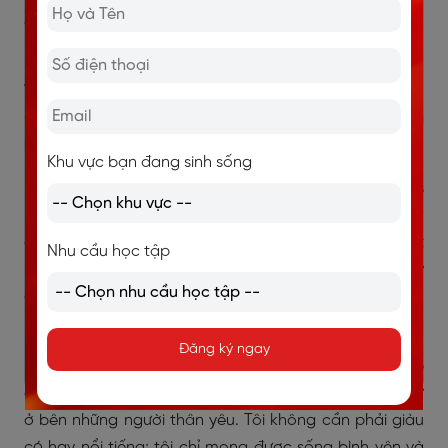
2.6. What do you think will make you
happy in the future?
What do you think will make you happy in the future?
(Bạn nghĩ điều gì sẽ khiến bạn hạnh phúc trong tương
lai?)
Khu vực bạn đang sinh sống
In the future, I think what will make me truly happy is
having a balanced life, a stable career, good health,
and time to travel and be with my loved ones. I don’t
Nhu cầu học tập
need to be rich or famous; I just hope to live peacefully
and do things that give me a sense of purpose.
(Trong tương lai, tôi nghĩ điều khiến tôi thật sự hạnh
Đăng ký ngay
phúc là có một cuộc sống cân bằng, một sự nghiệp
ổn định, sức khỏe tốt và thời gian để du lịch cũng như
ở bên những người thân yêu. Tôi không cần phải giàu
có hay nổi tiếng; tôi chỉ mong được sống bình yên và