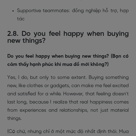
Supportive teammates: đồng nghiệp hỗ trợ, hợp
tác
2.8. Do you feel happy when buying
new things?
Do you feel happy when buying new things? (Bạn có
cảm thấy hạnh phúc khi mua đồ mới không?)
Yes, I do, but only to some extent. Buying something
new, like clothes or gadgets, can make me feel excited
and satisfied for a while. However, that feeling doesn’t
last long, because I realize that real happiness comes
from experiences and relationships, not just material
things.
(Có chứ, nhưng chỉ ở một mức độ nhất định thôi. Mua