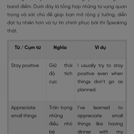
band điểm. Dưới đây là tổng hợp những từ vựng quan
trọng và sát chủ đề giúp bạn mở rộng ý tưởng, diễn
đạt tự nhiên hơn và tự tin chinh phục bài thi Speaking
thật.
Từ / Cụm từ
Nghĩa
Ví dụ
Stay positive
Giữ thái
I usually try to stay
độ tích
positive even when
cực
things don’t go as
planned.
Appreciate
Trân trọng
I’ve learned to
small things
những
appreciate small
điều nhỏ
things like having
bé
dinner with my