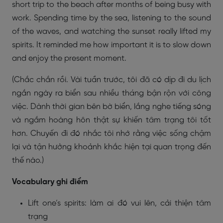
short trip to the beach after months of being busy with
work. Spending time by the sea, listening to the sound
of the waves, and watching the sunset really lifted my
spirits. It reminded me how important it is to slow down
and enjoy the present moment.
(Chắc chắn rồi. Vài tuần trước, tôi đã có dịp đi du lịch
ngắn ngày ra biển sau nhiều tháng bận rộn với công
việc. Dành thời gian bên bờ biển, lắng nghe tiếng sóng
và ngắm hoàng hôn thật sự khiến tâm trạng tôi tốt
hơn. Chuyến đi đó nhắc tôi nhớ rằng việc sống chậm
lại và tận hưởng khoảnh khắc hiện tại quan trọng đến
thế nào.)
Vocabulary ghi điểm
Lift one’s spirits: làm ai đó vui lên, cải thiện tâm
trạng