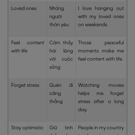
Loved ones
Những
I love hanging out
người
with my loved ones
thân yêu
on weekends.
Feel content
Cảm thấy
Those peaceful
with life
hài lòng
moments make me
với cuộc
feel content with life.
sống
Forget stress
Quên đi
Watching movies
căng
helps me forget
thẳng
stress after a long
day.
Stay optimistic
Giữ tinh
People in my country