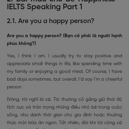
IELTS Speaking Part 1
2.1. Are you a happy person?
Are you a happy person? (Bạn có phải là người hạnh
phúc không?)
Yes, I think I am. I usually try to stay positive and
appreciate small things in life, like spending time with
my family or enjoying a good meal. Of course, I have
bad days sometimes, but overall, I’d say I’m a cheerful
person.
(Vâng, tôi nghĩ là có. Tôi thường cố gắng giữ thái độ
tích cực và trân trọng những điều nhỏ bé trong cuộc
sống, như dành thời gian cho gia đình hoặc thưởng
thức một bữa ăn ngon. Tất nhiên, đôi khi tôi cũng có