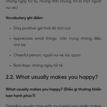
những ngày tồi tệ, nhưng nhìn chung, tôi là một người
vui vẻ.)
Vocabulary ghi điểm:
Stay positive: giữ thái độ tích cực
Appreciate small things: trân trọng những điều
nhỏ bé
Cheerful person: người vui vẻ, lạc quan
Bad days: những ngày tồi tệ
2.2. What usually makes you happy?
What usually makes you happy? (Điều gì thường khiến
bạn hạnh phúc?)
Spending quality time with my loved ones really makes