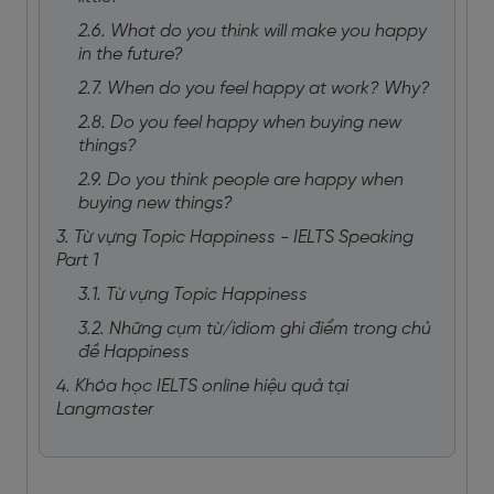
2.6. What do you think will make you happy
in the future?
2.7. When do you feel happy at work? Why?
2.8. Do you feel happy when buying new
things?
2.9. Do you think people are happy when
buying new things?
3. Từ vựng Topic Happiness - IELTS Speaking
Part 1
3.1. Từ vựng Topic Happiness
3.2. Những cụm từ/idiom ghi điểm trong chủ
đề Happiness
4. Khóa học IELTS online hiệu quả tại
Langmaster