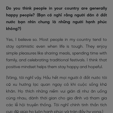
Do you think people in your country are generally
happy people? (Bạn có nghĩ rằng người dân ở đất
nước bạn nhìn chung là những người hạnh phúc
không?)
Yes, I believe so. Most people in my country tend to
stay optimistic even when life is tough. They enjoy
simple pleasures like sharing meals, spending time with
family, and celebrating traditional festivals. I think that
positive mindset helps them stay happy and hopeful.
(Vâng, tôi nghĩ vậy. Hầu hết mọi người ở đất nước tôi
có xu hướng lạc quan ngay cả khi cuộc sống khó
khăn. Họ thích những niềm vui giản dị như ăn uống
cùng nhau, dành thời gian cho gia đình và tham gia
các lễ hội truyền thống. Tôi nghĩ chính tinh thần tích
cực đó giúp họ luôn hạnh phúc và tràn đầy hy vọng.)