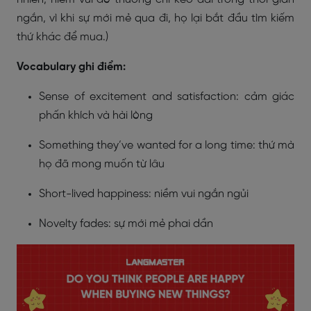
ngắn, vì khi sự mới mẻ qua đi, họ lại bắt đầu tìm kiếm
thứ khác để mua.)
Vocabulary ghi điểm:
Sense of excitement and satisfaction: cảm giác
phấn khích và hài lòng
Something they’ve wanted for a long time: thứ mà
họ đã mong muốn từ lâu
Short-lived happiness: niềm vui ngắn ngủi
Novelty fades: sự mới mẻ phai dần