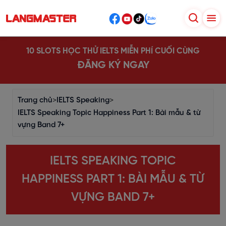
10 SLOTS HỌC THỬ IELTS MIỄN PHÍ CUỐI CÙNG
ĐĂNG KÝ NGAY
Trang chủ
>
IELTS Speaking
>
IELTS Speaking Topic Happiness Part 1: Bài mẫu & từ
vựng Band 7+
IELTS SPEAKING TOPIC
HAPPINESS PART 1: BÀI MẪU & TỪ
VỰNG BAND 7+