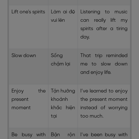
Lift one’s spirits
Làm ai đó
Listening to music
vui lên
can really lift my
spirits after a tiring
day.
Slow down
Sống
That trip reminded
chậm lại
me to slow down
and enjoy life.
Enjoy the
Tận hưởng
I’ve learned to enjoy
present
khoảnh
the present moment
moment
khắc hiện
instead of worrying
tại
too much.
Be busy with
Bận rộn
I’ve been busy with