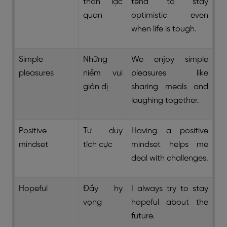
thần lạc
tend to stay
quan
optimistic even
when life is tough.
Simple
Những
We enjoy simple
pleasures
niềm vui
pleasures like
giản dị
sharing meals and
laughing together.
Positive
Tư duy
Having a positive
mindset
tích cực
mindset helps me
deal with challenges.
Hopeful
Đầy hy
I always try to stay
vọng
hopeful about the
future.