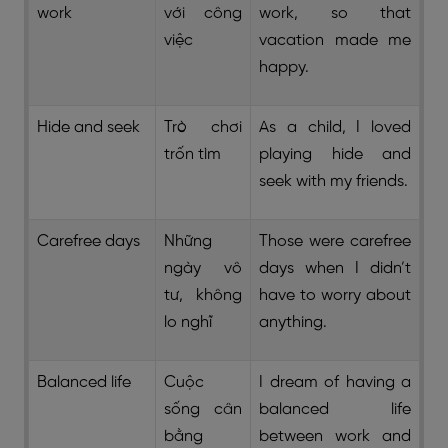
work
với công
work, so that
việc
vacation made me
happy.
Hide and seek
Trò chơi
As a child, I loved
trốn tìm
playing hide and
seek with my friends.
Carefree days
Những
Those were carefree
ngày vô
days when I didn’t
tư, không
have to worry about
lo nghĩ
anything.
Balanced life
Cuộc
I dream of having a
sống cân
balanced life
bằng
between work and