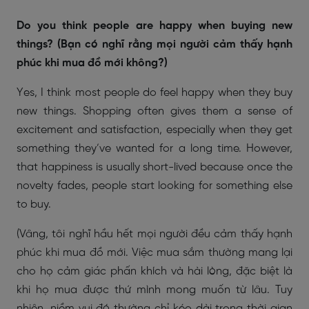
Do you think people are happy when buying new
things? (Bạn có nghĩ rằng mọi người cảm thấy hạnh
phúc khi mua đồ mới không?)
Yes, I think most people do feel happy when they buy
new things. Shopping often gives them a sense of
excitement and satisfaction, especially when they get
something they’ve wanted for a long time. However,
that happiness is usually short-lived because once the
novelty fades, people start looking for something else
to buy.
(Vâng, tôi nghĩ hầu hết mọi người đều cảm thấy hạnh
phúc khi mua đồ mới. Việc mua sắm thường mang lại
cho họ cảm giác phấn khích và hài lòng, đặc biệt là
khi họ mua được thứ mình mong muốn từ lâu. Tuy
nhiên, niềm vui đó thường chỉ kéo dài trong thời gian