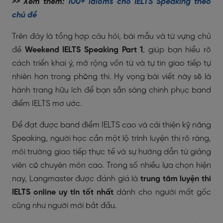
>> Xem thêm:
100+ idioms cho IELTS Speaking theo
chủ đề
Trên đây là tổng hợp câu hỏi, bài mẫu và từ vựng chủ
đề
Weekend IELTS Speaking Part 1
, giúp bạn hiểu rõ
cách triển khai ý, mở rộng vốn từ và tự tin giao tiếp tự
nhiên hơn trong phòng thi. Hy vọng bài viết này sẽ là
hành trang hữu ích để bạn sẵn sàng chinh phục band
điểm IELTS mơ ước.
Để đạt được band điểm IELTS cao và cải thiện kỹ năng
Speaking, người học cần một lộ trình luyện thi rõ ràng,
môi trường giao tiếp thực tế và sự hướng dẫn từ giảng
viên có chuyên môn cao. Trong số nhiều lựa chọn hiện
nay, Langmaster được đánh giá là
trung tâm luyện thi
IELTS online uy tín tốt nhất
dành cho người mất gốc
cũng như người mới bắt đầu.