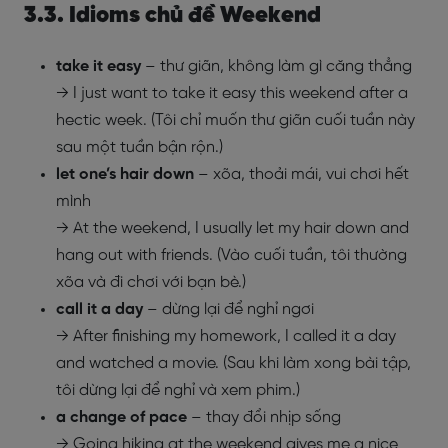
3.3. Idioms chủ đề Weekend
take it easy
– thư giãn, không làm gì căng thẳng
→ I just want to take it easy this weekend after a
hectic week. (Tôi chỉ muốn thư giãn cuối tuần này
sau một tuần bận rộn.)
let one’s hair down
– xõa, thoải mái, vui chơi hết
mình
→ At the weekend, I usually let my hair down and
hang out with friends. (Vào cuối tuần, tôi thường
xõa và đi chơi với bạn bè.)
call it a day
– dừng lại để nghỉ ngơi
→ After finishing my homework, I called it a day
and watched a movie. (Sau khi làm xong bài tập,
tôi dừng lại để nghỉ và xem phim.)
a change of pace
– thay đổi nhịp sống
→ Going hiking at the weekend gives me a nice