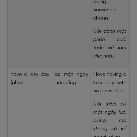
doing
household
chores.
(Tôi dành một
phần cuối
tuần để làm
việc nhà.)
have a lazy day
có một ngày
I love having a
(phr.v)
lười biếng
lazy day with
no plans at all.
(Tôi thích có
một ngày lười
biếng mà
không có kế