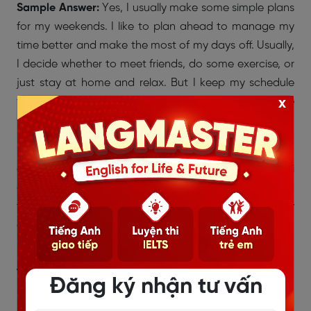
Sample Answer:
Yes, I usually make some simple plans
for my weekends. I like to plan ahead to manage my
time better and make the most of my days off. Usually,
I decide whether to meet friends, do some exercise, or
just stay at home and relax. But I keep my schedule
flexible because sometimes unexpected things come
x
up
Dịch:
Có, tôi thường lập vài kế hoạch đơn giản cho
cuối tuần. Tôi thích lên kế hoạch trước để quản lý thời
gian tốt hơn và tận dụng tối đa thời gian nghỉ. Thường
thì tôi quyết định xem có gặp bạn bè, tập thể dục hay
chỉ ở nhà thư giãn. Tuy nhiên, tôi vẫn giữ lịch trình linh
hoạt vì đôi khi có những việc bất ngờ xảy ra.
Từ vựng ghi điểm:
Đăng ký nhận tư vấn
plan ahead – lên kế hoạch trước