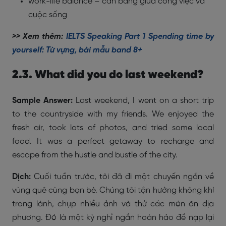
work-life balance – cân bằng giữa công việc và
cuộc sống
>> Xem thêm:
IELTS Speaking Part 1 Spending time by
yourself: Từ vựng, bài mẫu band 8+
2.3. What did you do last weekend?
Sample Answer:
Last weekend, I went on a short trip
to the countryside with my friends. We enjoyed the
fresh air, took lots of photos, and tried some local
food. It was a perfect getaway to recharge and
escape from the hustle and bustle of the city.
Dịch:
Cuối tuần trước, tôi đã đi một chuyến ngắn về
vùng quê cùng bạn bè. Chúng tôi tận hưởng không khí
trong lành, chụp nhiều ảnh và thử các món ăn địa
phương. Đó là một kỳ nghỉ ngắn hoàn hảo để nạp lại