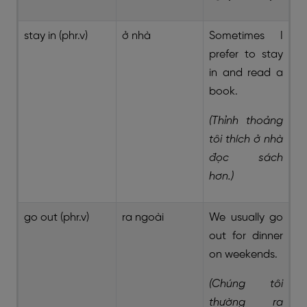
stay in (phr.v)
ở nhà
Sometimes I
prefer to stay
in and read a
book.
(Thỉnh thoảng
tôi thích ở nhà
đọc sách
hơn.)
go out (phr.v)
ra ngoài
We usually go
out for dinner
on weekends.
(Chúng tôi
thường ra