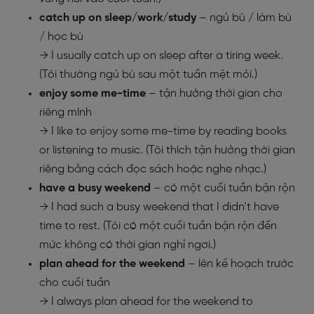
catch up on sleep/work/study
– ngủ bù / làm bù
/ học bù
→ I usually catch up on sleep after a tiring week.
(Tôi thường ngủ bù sau một tuần mệt mỏi.)
enjoy some me-time
– tận hưởng thời gian cho
riêng mình
→ I like to enjoy some me-time by reading books
or listening to music. (Tôi thích tận hưởng thời gian
riêng bằng cách đọc sách hoặc nghe nhạc.)
have a busy weekend
– có một cuối tuần bận rộn
→ I had such a busy weekend that I didn’t have
time to rest. (Tôi có một cuối tuần bận rộn đến
mức không có thời gian nghỉ ngơi.)
plan ahead for the weekend
– lên kế hoạch trước
cho cuối tuần
→ I always plan ahead for the weekend to