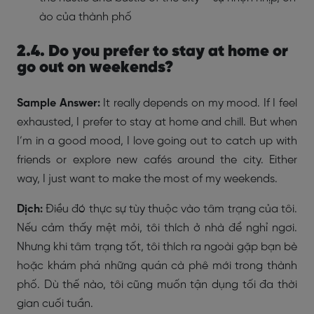
ào của thành phố
2.4. Do you prefer to stay at home or
go out on weekends?
Sample Answer:
It really depends on my mood. If I feel
exhausted, I prefer to stay at home and chill. But when
I’m in a good mood, I love going out to catch up with
friends or explore new cafés around the city. Either
way, I just want to make the most of my weekends.
Dịch:
Điều đó thực sự tùy thuộc vào tâm trạng của tôi.
Nếu cảm thấy mệt mỏi, tôi thích ở nhà để nghỉ ngơi.
Nhưng khi tâm trạng tốt, tôi thích ra ngoài gặp bạn bè
hoặc khám phá những quán cà phê mới trong thành
phố. Dù thế nào, tôi cũng muốn tận dụng tối đa thời
gian cuối tuần.