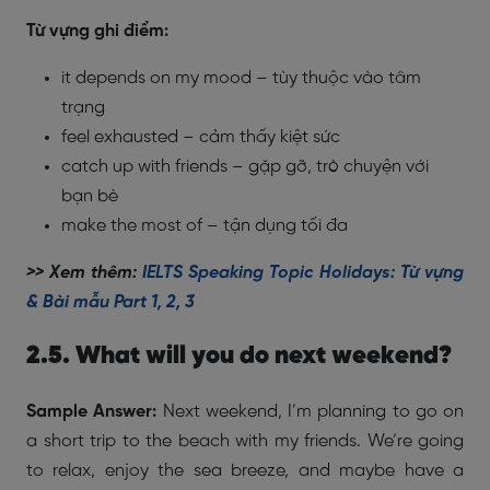
Từ vựng ghi điểm:
it depends on my mood – tùy thuộc vào tâm
trạng
feel exhausted – cảm thấy kiệt sức
catch up with friends – gặp gỡ, trò chuyện với
bạn bè
make the most of – tận dụng tối đa
>> Xem thêm:
IELTS Speaking Topic Holidays: Từ vựng
& Bài mẫu Part 1, 2, 3
2.5. What will you do next weekend?
Sample Answer:
Next weekend, I’m planning to go on
a short trip to the beach with my friends. We’re going
to relax, enjoy the sea breeze, and maybe have a