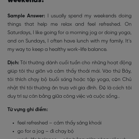
weekends?
Sample Answer:
I usually spend my weekends doing
things that help me relax and feel refreshed. On
Saturdays, I like going for a morning jog or doing yoga,
and on Sundays, I often have lunch with my family. It’s
my way to keep a healthy work-life balance.
Dịch:
Tôi thường dành cuối tuần cho những hoạt động
giúp tôi thư giãn và cảm thấy thoải mái. Vào thứ Bảy,
tôi thích chạy bộ buổi sáng hoặc tập yoga, còn Chủ
nhật thì tôi thường ăn trưa với gia đình. Đó là cách tôi
duy trì sự cân bằng giữa công việc và cuộc sống..
Từ vựng ghi điểm:
feel refreshed – cảm thấy sảng khoái
go for a jog – đi chạy bộ