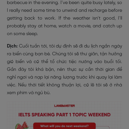
barbecue in the evening. I’ve been quite busy lately, so
I really need some time to unwind and recharge before
getting back to work. If the weather isn’t good, I’ll
probably stay at home, watch a movie, and catch up
on some sleep.
Dịch:
Cuối tuần tới, tôi dự định sẽ đi du lịch ngắn ngày
ra biển cùng bạn bè. Chúng tôi sẽ thư giãn, tận hưởng
gió biển và có thể tổ chức tiệc nướng vào buổi tối.
Gần đây tôi khá bận, nên thực sự cần thời gian để
nghỉ ngơi và nạp lại năng lượng trước khi quay lại làm
việc. Nếu thời tiết không thuận lợi, có lẽ tôi sẽ ở nhà
xem phim và ngủ bù.