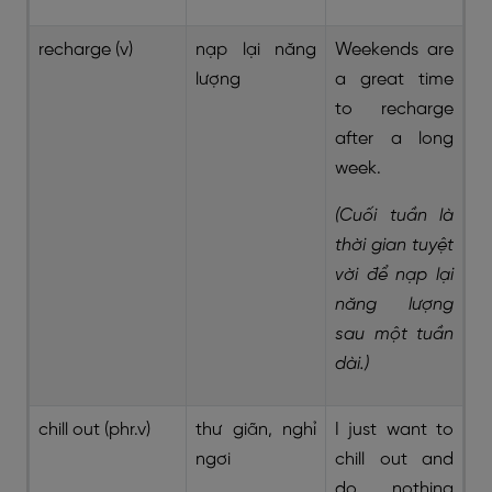
recharge (v)
nạp lại năng
Weekends are
lượng
a great time
to recharge
after a long
week.
(Cuối tuần là
thời gian tuyệt
vời để nạp lại
năng lượng
sau một tuần
dài.)
chill out (phr.v)
thư giãn, nghỉ
I just want to
ngơi
chill out and
do nothing