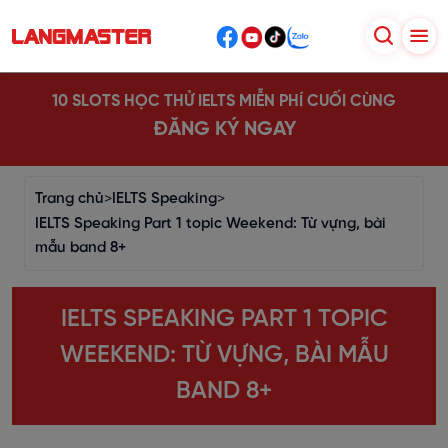
10 SLOTS HỌC THỬ IELTS MIỄN PHÍ CUỐI CÙNG
ĐĂNG KÝ NGAY
Trang chủ
>
IELTS Speaking
>
IELTS Speaking Part 1 topic Weekend: Từ vựng, bài
mẫu band 8+
IELTS SPEAKING PART 1 TOPIC
WEEKEND: TỪ VỰNG, BÀI MẪU
BAND 8+