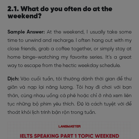
2.1. What do you often do at the
weekend?
Sample Answer:
At the weekend, I usually take some
time to unwind and recharge. I often hang out with my
close friends, grab a coffee together, or simply stay at
home binge-watching my favorite series. It’s a great
way to escape from the hectic weekday schedule.
Dịch:
Vào cuối tuần, tôi thường dành thời gian để thư
giãn và nạp lại năng lượng. Tôi hay đi chơi với bạn
thân, cùng nhau uống cà phê hoặc chỉ ở nhà xem liên
tục những bộ phim yêu thích. Đó là cách tuyệt vời để
thoát khỏi lịch trình bận rộn trong tuần.