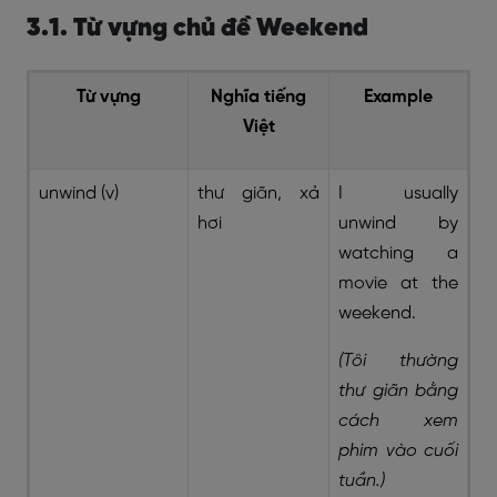
3.1. Từ vựng chủ đề Weekend
Từ vựng
Nghĩa tiếng
Example
Việt
unwind (v)
thư giãn, xả
I usually
hơi
unwind by
watching a
movie at the
weekend.
(Tôi thường
thư giãn bằng
cách xem
phim vào cuối
tuần.)