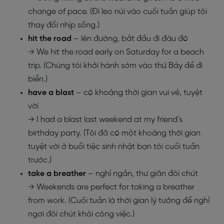
change of pace. (Đi leo núi vào cuối tuần giúp tôi
thay đổi nhịp sống.)
hit the road
– lên đường, bắt đầu đi đâu đó
→ We hit the road early on Saturday for a beach
trip. (Chúng tôi khởi hành sớm vào thứ Bảy để đi
biển.)
have a blast
– có khoảng thời gian vui vẻ, tuyệt
vời
→ I had a blast last weekend at my friend’s
birthday party. (Tôi đã có một khoảng thời gian
tuyệt vời ở buổi tiệc sinh nhật bạn tôi cuối tuần
trước.)
take a breather
– nghỉ ngắn, thư giãn đôi chút
→ Weekends are perfect for taking a breather
from work. (Cuối tuần là thời gian lý tưởng để nghỉ
ngơi đôi chút khỏi công việc.)