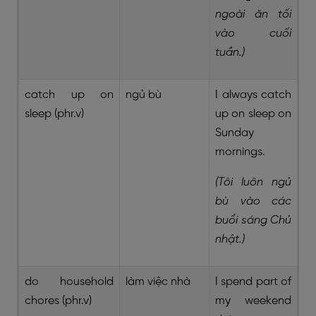
ngoài ăn tối
vào cuối
tuần.)
catch up on
ngủ bù
I always catch
sleep (phr.v)
up on sleep on
Sunday
mornings.
(Tôi luôn ngủ
bù vào các
buổi sáng Chủ
nhật.)
do household
làm việc nhà
I spend part of
chores (phr.v)
my weekend