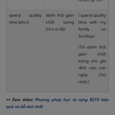
hoạch gì cả.)
spend quality
dành thời gian
I spend quality
time (phr.v)
chất lượng
time with my
(cho ai đó)
family on
Sundays.
(Tôi dành thời
gian chất
lượng cho gia
đình vào các
ngày Chủ
nhật.)
>> Xem thêm:
Phương pháp học từ vựng IELTS hiệu
quả và dễ nhớ nhất