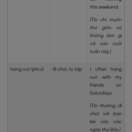
this weekend.
(Tôi chỉ muốn
thư giãn và
không làm gì
cả vào cuối
tuần này.)
hang out (phr.v)
đi chơi, tụ tập
I often hang
out with my
friends on
Saturdays.
(Tôi thường đi
chơi với bạn
bè vào các
ngày thứ Bảy.)