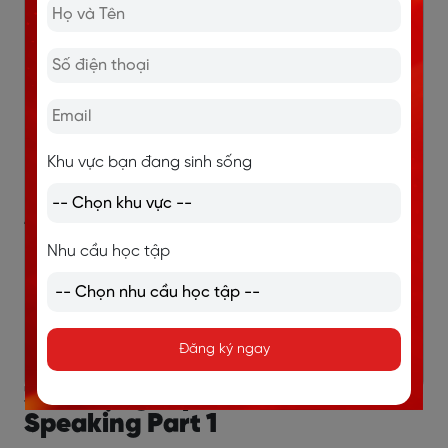
make the most of my days off – tận dụng tối đa
thời gian nghỉ
manage my time better – quản lý thời gian tốt
hơn
keep my schedule flexible – giữ lịch trình linh hoạt
unexpected things come up – những việc bất ngờ
Khu vực bạn đang sinh sống
xảy ra
>> Xem thêm:
Nhu cầu học tập
IELTS Speaking Part 1 topic Snack: Từ vựng, bài
mẫu band 8+
IELTS Speaking Topic Relationship: Từ vựng & Bài
mẫu Part 1, 2, 3
Đăng ký ngay
3. Từ vựng topic Weekend IELTS
Speaking Part 1