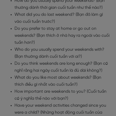
How do you usually spend your weekends? (Bạn
thường dành thời gian cuối tuần như thế nào?)
What did you do last weekend? (Bạn đã làm gì
vào cuối tuần trước?)
Do you prefer to stay at home or go out on
weekends? (Bạn thích ở nhà hay ra ngoài vào cuối
tuần hơn?)
Who do you usually spend your weekends with?
(Bạn thường dành cuối tuần với ai?)
Do you think weekends are long enough? (Bạn có
nghĩ rằng hai ngày cuối tuần là đủ dài không?)
What do you like most about weekends? (Bạn
thích điều gì nhất vào cuối tuần?)
How important are weekends to you? (Cuối tuần
có ý nghĩa thế nào với bạn?)
Have your weekend activities changed since you
were a child? (Những hoạt động cuối tuần của