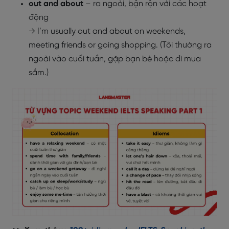
out and about
– ra ngoài, bận rộn với các hoạt
động
→ I’m usually out and about on weekends,
meeting friends or going shopping. (Tôi thường ra
ngoài vào cuối tuần, gặp bạn bè hoặc đi mua
sắm.)