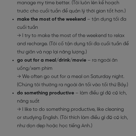
manage my time better. (Tôi luôn lên kế hoạch
trước cho cuối tuần để quản lý thời gian tốt hơn.)
make the most of the weekend
– tận dụng tối đa
cuối tuần
→ I try to make the most of the weekend to relax
and recharge. (Tôi cố tận dụng tối đa cuối tuần để
thư giãn và nạp lại năng lượng.)
go out for a meal/drink/movie
– ra ngoài ăn
uống/xem phim
→ We often go out for a meal on Saturday night.
(Chúng tôi thường ra ngoài ăn tối vào tối thứ Bảy.)
do something productive
– làm điều gì đó có ích,
năng suất
→ I like to do something productive, like cleaning
or studying English. (Tôi thích làm điều gì đó có ích,
như dọn dẹp hoặc học tiếng Anh.)