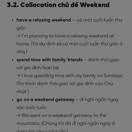
3.2. Collocation chủ đề Weekend
have a relaxing weekend
– có một cuối tuần thư
giãn
→ I’m planning to have a relaxing weekend at
home. (Tôi dự định sẽ có một cuối tuần thư giãn ở
nhà.)
spend time with family/friends
– dành thời gian
với gia đình/bạn bè
→ I love spending time with my family on Sundays.
(Tôi thích dành thời gian với gia đình vào Chủ
nhật.)
go on a weekend getaway
– đi nghỉ ngắn ngày
vào cuối tuần
→ We went on a weekend getaway to the
mountains. (Chúng tôi đã đi nghỉ ngắn ngày ở
vùng núi vào cuối tuần.)