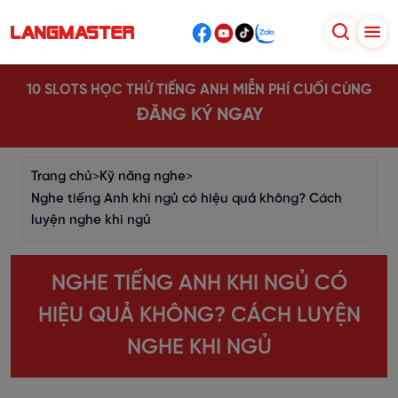
10 SLOTS HỌC THỬ TIẾNG ANH MIỄN PHÍ CUỐI CÙNG
ĐĂNG KÝ NGAY
Trang chủ
>
Kỹ năng nghe
>
Nghe tiếng Anh khi ngủ có hiệu quả không? Cách
luyện nghe khi ngủ
NGHE TIẾNG ANH KHI NGỦ CÓ
HIỆU QUẢ KHÔNG? CÁCH LUYỆN
NGHE KHI NGỦ