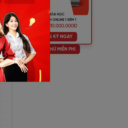
i
KHÓA HỌC
TIẾNG ANH ONLINE 1 KÈM 1
iao
ƯU ĐÃI 10.000.000Đ
ĐĂNG KÝ NGAY
HỌC THỬ MIỄN PHÍ