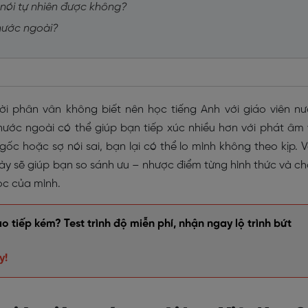
ó nói tự nhiên được không?
n nước ngoài?
ười phân vân không biết nên học tiếng Anh với giáo viên n
nước ngoài có thể giúp bạn tiếp xúc nhiều hơn với phát âm
ốc hoặc sợ nói sai, bạn lại có thể lo mình không theo kịp. 
này sẽ giúp bạn so sánh ưu – nhược điểm từng hình thức và c
ọc của mình.
 tiếp kém? Test trình độ miễn phí, nhận ngay lộ trình bứt
y!