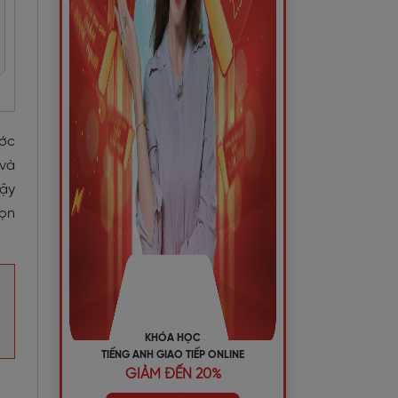
ước
 và
Vậy
họn
KHÓA HỌC
TIẾNG ANH GIAO TIẾP ONLINE
GIẢM ĐẾN 20%