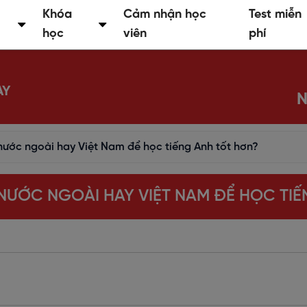
Khóa
Cảm nhận học
Test miễn
học
viên
phí
AY
N
nước ngoài hay Việt Nam để học tiếng Anh tốt hơn?
NƯỚC NGOÀI HAY VIỆT NAM ĐỂ HỌC TI