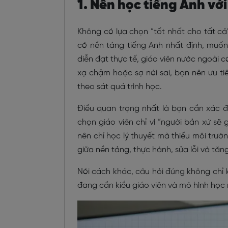
1. Nên học tiếng Anh vớ
Không có lựa chọn “tốt nhất cho tất cả
có nền tảng tiếng Anh nhất định, muốn
diễn đạt thực tế, giáo viên nước ngoài 
xạ chậm hoặc sợ nói sai, bạn nên ưu tiê
theo sát quá trình học.
Điều quan trọng nhất là bạn cần xác 
chọn giáo viên chỉ vì “người bản xứ sẽ
nên chỉ học lý thuyết mà thiếu môi trườn
giữa nền tảng, thực hành, sửa lỗi và tăn
Nói cách khác, câu hỏi đúng không chỉ l
đang cần kiểu giáo viên và mô hình học n