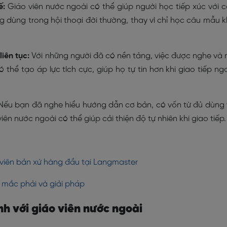
ế:
Giáo viên nước ngoài có thể giúp người học tiếp xúc với 
 dùng trong hội thoại đời thường, thay vì chỉ học câu mẫu 
iên tục:
Với những người đã có nền tảng, việc được nghe và 
 thể tạo áp lực tích cực, giúp họ tự tin hơn khi giao tiếp ng
ếu bạn đã nghe hiểu hướng dẫn cơ bản, có vốn từ đủ dùng
iên nước ngoài có thể giúp cải thiện độ tự nhiên khi giao tiếp.
o viên bản xứ hàng đầu tại Langmaster
y mắc phải và giải pháp
nh với giáo viên nước ngoài