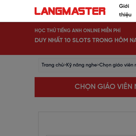
Giới
thiệu
HỌC THỬ TIẾNG ANH ONLINE MIỄN PHÍ
DUY NHẤT 10 SLOTS TRONG HÔM N
Trang chủ
>
Kỹ năng nghe
>
Chọn giáo viên 
CHỌN GIÁO VIÊN 