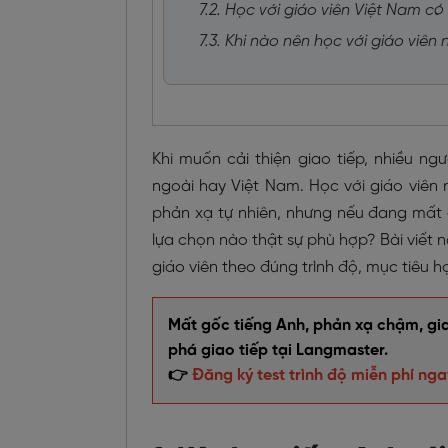
7.2. Học với giáo viên Việt Nam c
7.3. Khi nào nên học với giáo viê
Khi muốn cải thiện giao tiếp, nhiều ng
ngoài hay Việt Nam. Học với giáo viên 
phản xạ tự nhiên, nhưng nếu đang mất g
lựa chọn nào thật sự phù hợp? Bài viết 
giáo viên theo đúng trình độ, mục tiêu h
Mất gốc tiếng Anh, phản xạ chậm, giao
phá giao tiếp tại Langmaster.
👉
Đăng ký test trình độ miễn phí nga