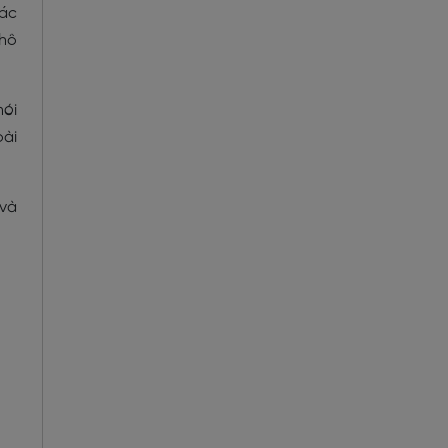
các
khô
nói
oài
 và