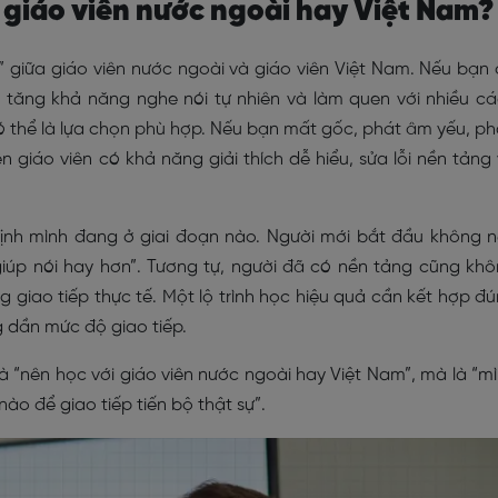
i giáo viên nước ngoài hay Việt Nam
” giữa giáo viên nước ngoài và giáo viên Việt Nam. Nếu bạn
 tăng khả năng nghe nói tự nhiên và làm quen với nhiều c
có thể là lựa chọn phù hợp. Nếu bạn mất gốc, phát âm yếu, p
n giáo viên có khả năng giải thích dễ hiểu, sửa lỗi nền tảng
định mình đang ở giai đoạn nào. Người mới bắt đầu không 
 giúp nói hay hơn”. Tương tự, người đã có nền tảng cũng kh
g giao tiếp thực tế. Một lộ trình học hiệu quả cần kết hợp đ
g dần mức độ giao tiếp.
à “nên học với giáo viên nước ngoài hay Việt Nam”, mà là “m
ào để giao tiếp tiến bộ thật sự”.