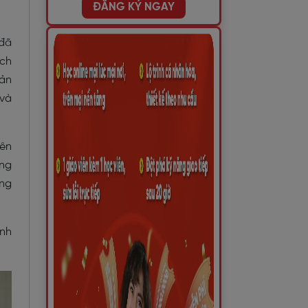
?
ĐĂNG KÝ NGAY
 đã
ách
hản
 và
nên
ông
úng
ình