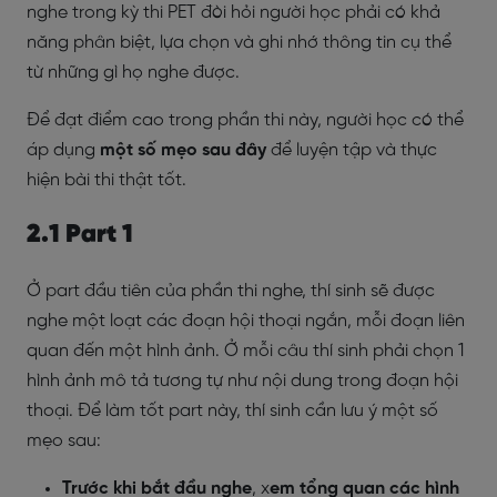
nghe trong kỳ thi PET đòi hỏi người học phải có khả
năng phân biệt, lựa chọn và ghi nhớ thông tin cụ thể
từ những gì họ nghe được.
Để đạt điểm cao trong phần thi này, người học có thể
áp dụng
một số mẹo sau đây
để luyện tập và thực
hiện bài thi thật tốt.
2.1 Part 1
Ở part đầu tiên của phần thi nghe, thí sinh sẽ được
nghe một loạt các đoạn hội thoại ngắn, mỗi đoạn liên
quan đến một hình ảnh. Ở mỗi câu thí sinh phải chọn 1
hình ảnh mô tả tương tự như nội dung trong đoạn hội
thoại. Để làm tốt part này, thí sinh cần lưu ý một số
mẹo sau:
Trước khi bắt đầu nghe
, x
em tổng quan các hình