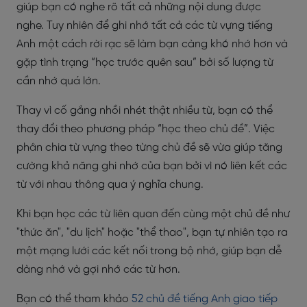
giúp bạn có nghe rõ tất cả những nội dung được
nghe. Tuy nhiên để ghi nhớ tất cả các từ vựng tiếng
Anh một cách rời rạc sẽ làm bạn càng khó nhớ hơn và
gặp tình trạng “học trước quên sau” bởi số lượng từ
cần nhớ quá lớn.
Thay vì cố gắng nhồi nhét thật nhiều từ, bạn có thể
thay đổi theo phương pháp “học theo chủ đề”. Việc
phân chia từ vựng theo từng chủ đề sẽ vừa
giúp tăng
cường khả năng ghi nhớ của bạn bởi vì nó liên kết các
từ với nhau thông qua ý nghĩa chung.
Khi bạn học các từ liên quan đến cùng một chủ đề như
"thức ăn", "du lịch" hoặc "thể thao", bạn tự nhiên tạo ra
một mạng lưới các kết nối trong bộ nhớ, giúp bạn dễ
dàng nhớ và gợi nhớ các từ hơn.
Bạn có thể tham khảo
52 chủ đề tiếng Anh giao tiếp