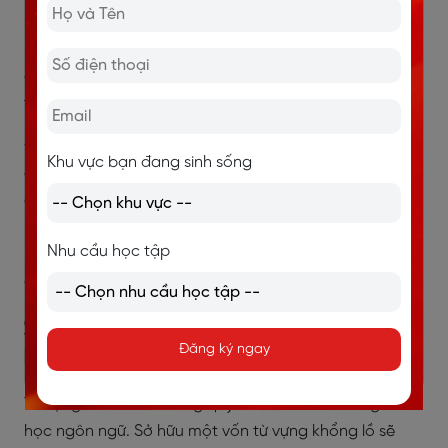
sai dẫn đến bạn chỉ hiểu những từ vựng đó theo cách
phát âm của bạn và khi được nghe theo cách phát
âm đúng chuẩn bạn sẽ rất khó nhận diện đối phương
truyền đạt những gì.
Điều này có thể thấy việc luyện nghe không chỉ đơn
Khu vực bạn đang sinh sống
giản là nghe liên tục mà còn phải luyện cả kỹ năng nói,
đặc biệt là phát âm. Để học lại cách phát âm chuẩn
bạn có thể bắt đầu với việc làm quen
Bảng ký hiệu
Nhu cầu học tập
ngữ âm quốc tế IPA
(International Phonetic Alphabet)
để nắm vững các nguyên âm và phụ âm.
3.2 Phát triển vốn từ vựng thật phong
phú
Đăng ký ngay
Từ vựng luôn là kho tàng quý báu nhất đối với người
học ngôn ngữ. Sở hữu một vốn từ vựng khổng lồ sẽ