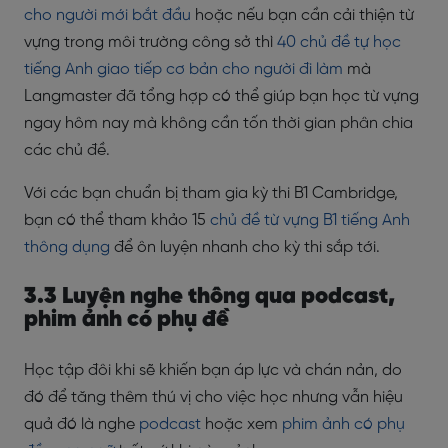
cho người mới bắt đầu
hoặc nếu bạn cần cải thiện từ
vựng trong môi trường công sở thì
40 chủ đề tự học
tiếng Anh giao tiếp cơ bản cho người đi làm
mà
Langmaster đã tổng hợp có thể giúp bạn học từ vựng
ngay hôm nay mà không cần tốn thời gian phân chia
các chủ đề.
Với các bạn chuẩn bị tham gia kỳ thi B1 Cambridge,
bạn có thể tham khảo 15
chủ đề từ vựng B1 tiếng Anh
thông dụng
để ôn luyện nhanh cho kỳ thi sắp tới.
3.3 Luyện nghe thông qua podcast,
phim ảnh có phụ đề
Học tập đôi khi sẽ khiến bạn áp lực và chán nản, do
đó để tăng thêm thú vị cho việc học nhưng vẫn hiệu
quả đó là nghe
podcast
hoặc xem
phim ảnh có phụ