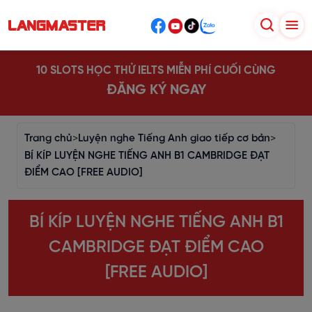
10 SLOTS HỌC THỬ IELTS MIỄN PHÍ CUỐI CÙNG
ĐĂNG KÝ NGAY
Trang chủ
>
Luyện nghe Tiếng Anh giao tiếp cơ bản
>
BÍ KÍP LUYỆN NGHE TIẾNG ANH B1 CAMBRIDGE ĐẠT
ĐIỂM CAO [FREE AUDIO]
BÍ KÍP LUYỆN NGHE TIẾNG ANH B1
CAMBRIDGE ĐẠT ĐIỂM CAO
[FREE AUDIO]