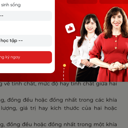
 sinh sống
iới từ: TO, IN, OF và WITH
, diễn tả các ngữ nghĩa khác nhau.
trúc Equal với các giới từ này nhé!
ng ký ngay