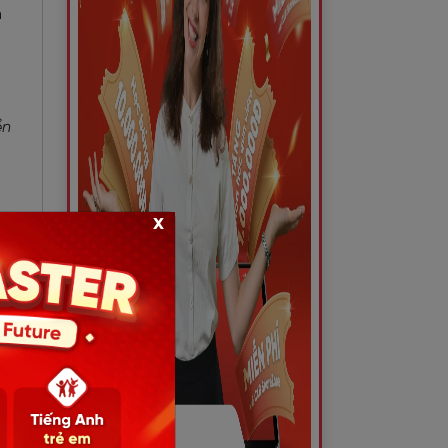
n
ền
x
ÀI