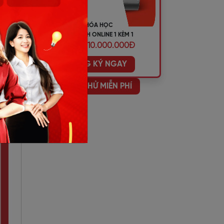
KHÓA HỌC
TIẾNG ANH ONLINE 1 KÈM 1
ƯU ĐÃI 10.000.000Đ
ĐĂNG KÝ NGAY
HỌC THỬ MIỄN PHÍ