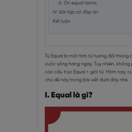
6. On equal terms
IV. Bài tập có đáp án
Kết luận
Từ Equal là một tính từ tương đối thôn
cuộc sống hàng ngày. Tuy nhiên, không 
các cấu trúc Equal + giới từ. Hôm nay, 
chủ đề này trong bài viết dưới đây nhé.
I. Equal là gì?