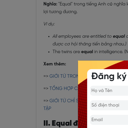
Nghĩa:
"Equal" trong tiếng Anh có nghĩa 
lợi tương đương.
Ví dụ:
All employees are entitled to
equal
o
được cơ hội thăng tiến bằng nhau.)
The twins are
equal
in intelligence. 
Xem thêm:
Đăng ký
=>
GIỚI TỪ TRONG TIẾNG ANH: PREPOSI
=>
TỔNG HỢP CÁC GIỚI TỪ CHỈ NƠI 
=>
GIỚI TỪ CHỈ SỰ DI CHUYỂN TRONG 
TẬP
II. Equal đi với giới từ gì