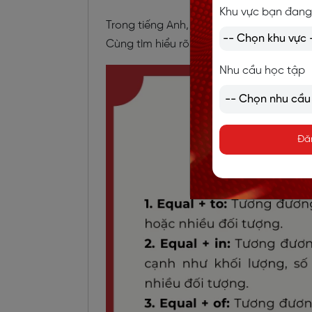
Khu vực bạn đang
Trong tiếng Anh,
Equal có thể đi kèm 4 g
Cùng tìm hiểu rõ cách sử dụng của 4 cấu 
Nhu cầu học tập
Đă