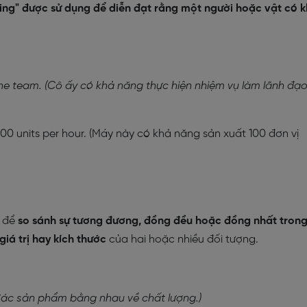
ing" được sử dụng để diễn đạt rằng một người hoặc vật có 
the team. (Cô ấy có khả năng thực hiện nhiệm vụ làm lãnh đạ
00 units per hour. (Máy này có khả năng sản xuất 100 đơn vị
g để
so sánh sự tương đương, đồng đều hoặc đồng nhất tron
giá trị hay kích thước
của hai hoặc nhiều đối tượng.
(Các sản phẩm bằng nhau về chất lượng.)