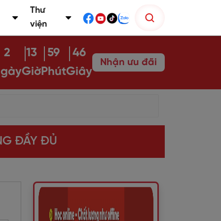
Thư
viện
2
13
59
45
Nhận ưu đãi
gày
Giờ
Phút
Giây
ÙNG ĐẦY ĐỦ