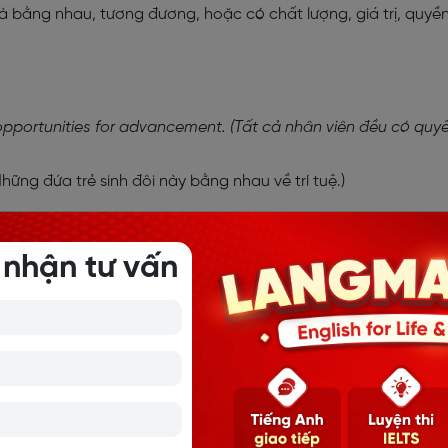
là bằng nhau, tương đương, hoặc có chất lượng, giá trị, quyề
pportunities for advancement. (Tất cả nhân viên đều có quy
(Những đứa trẻ sinh đôi này bằng nhau về trí tuệ.)
 nhận tư vấn
TIONS MỌI ĐIỀU BẠN CẦN BIẾT
CHỐN THƯỜNG GẶP VÀ CÁCH SỬ DỤNG
TIẾNG ANH (PREPOSITION OF MOVEMENT) – CÁCH DÙNG VÀ B
?