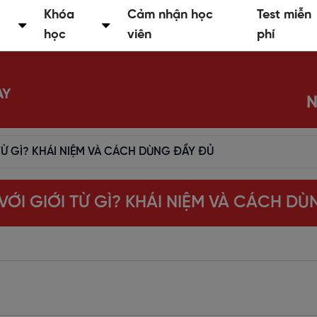
Khóa
Cảm nhận học
Test miễn
học
viên
phí
AY
N
 TỪ GÌ? KHÁI NIỆM VÀ CÁCH DÙNG ĐẦY ĐỦ
VỚI GIỚI TỪ GÌ? KHÁI NIỆM VÀ CÁCH D