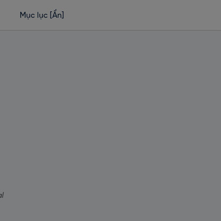
Mục lục
[Ẩn]
al