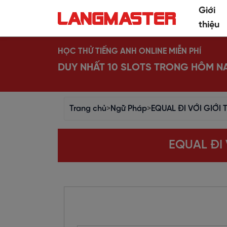
Giới
thiệu
HỌC THỬ TIẾNG ANH ONLINE MIỄN PHÍ
DUY NHẤT 10 SLOTS TRONG HÔM N
Trang chủ
>
Ngữ Pháp
>
EQUAL ĐI VỚI GIỚI
EQUAL ĐI 