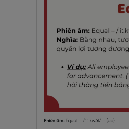
Phiên âm:
Equal – /ˈiː.kwəl/ – (ad)