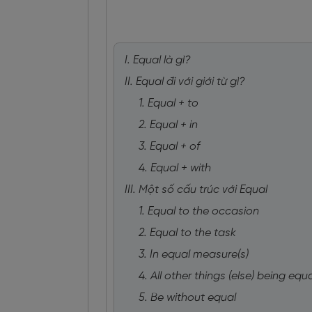
I. Equal là gì?
II. Equal đi với giới từ gì?
1. Equal + to
2. Equal + in
3. Equal + of
4. Equal + with
III. Một số cấu trúc với Equal
1. Equal to the occasion
2. Equal to the task
3. In equal measure(s)
4. All other things (else) being equ
5. Be without equal