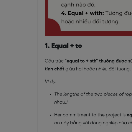
1. Equal + to
Cấu trúc
"equal to + sth" thường được 
tính chất
giữa hai hoặc nhiều đối tượng.
Ví dụ:
The lengths of the two pieces of ro
nhau.)
Her commitment to the project is
eq
án này bằng với đồng nghiệp của cô