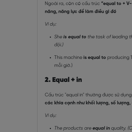
Ngoài ra, còn có cấu trúc
“equal to + V-
năng, năng lực để làm điều gì đó
Ví dụ:
She
is equal to
the task of leading 
đội.)
This machine
is equal to
producing 1
mỗi giờ.)
2. Equal + in
Cấu trúc "equal in" thường được sử dụn
các khía cạnh như khối lượng, số lượng, 
Ví dụ:
The products are
equal
in
quality. 