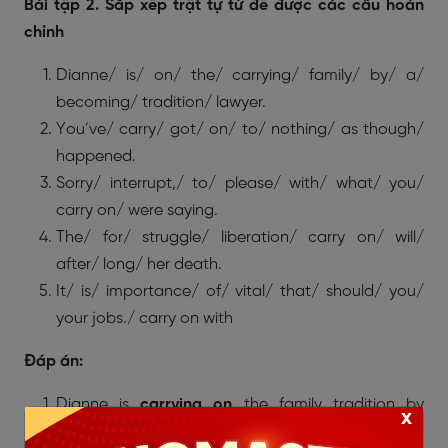
Bài tập 2. Sắp xếp trật tự từ để được các câu hoàn
chỉnh
Dianne/ is/ on/ the/ carrying/ family/ by/ a/
becoming/ tradition/ lawyer.
You’ve/ carry/ got/ on/ to/ nothing/ as though/
happened.
Sorry/ interrupt,/ to/ please/ with/ what/ you/
carry on/ were saying.
The/ for/ struggle/ liberation/ carry on/ will/
after/ long/ her death.
It/ is/ importance/ of/ vital/ that/ should/ you/
your jobs./ carry on with
Đáp án:
Dianne is
carrying on
the family tradition by
x
becoming a lawyer. (Dianne đang tiếp nối truyền