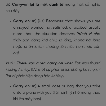
đó
Carry-on
lại là một danh từ
mang một số nghĩa
sau đây:
Carry-on:
(n) (UK) Behaviour that shows you are
annoyed, worried, not satisfied, or excited, usually
more than the situation deserves
(Hành vi cho
thấy bạn đang khó chịu, lo lắng, không hài lòng
hoặc phấn khích, thường là nhiều hơn mức cần
có)
Ví dụ: There was a real
carry-on
when Pat was found
kissing Ashley. (Có một sự phấn khích không hề nhẹ khi
Pat bị phát hiện đang hôn Ashley.)
Carry-on:
(n) A small case or bag that you take
onto a plane with you (Túi hành lý nhỏ mang theo
khi lên máy bay)