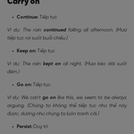
Carry on
Continue:
Tiếp tục
Ví dụ: The rain
continued
falling all afternoon. (Mưa
tiếp tục rơi suốt buổi chiều.)
Keep on:
Tiếp tục
Ví dụ: The rain
kept on
all night. (Mưa kéo dài suốt
đêm.)
Go on:
Tiếp tục
Ví dụ: We can't
go on
like this, we seem to be always
arguing. (Chúng ta không thể tiếp tục như thế này
được, dường như chúng ta luôn tranh cãi.)
Persist:
Duy trì