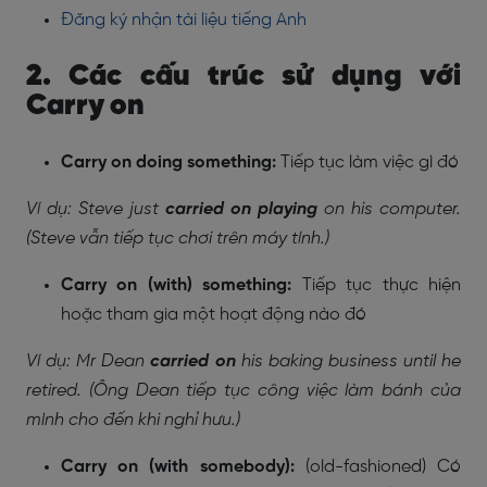
Đăng ký nhận tài liệu tiếng Anh
2. Các cấu trúc sử dụng với
Carry on
Carry on doing something:
Tiếp tục làm việc gì đó
Ví dụ: Steve just
carried on playing
on his computer.
(Steve vẫn tiếp tục chơi trên máy tính.)
Carry on (with) something:
Tiếp tục thực hiện
hoặc tham gia một hoạt động nào đó
Ví dụ: Mr Dean
carried on
his baking business until he
retired. (Ông Dean tiếp tục công việc làm bánh của
mình cho đến khi nghỉ hưu.)
Carry on (with somebody):
(old-fashioned) Có