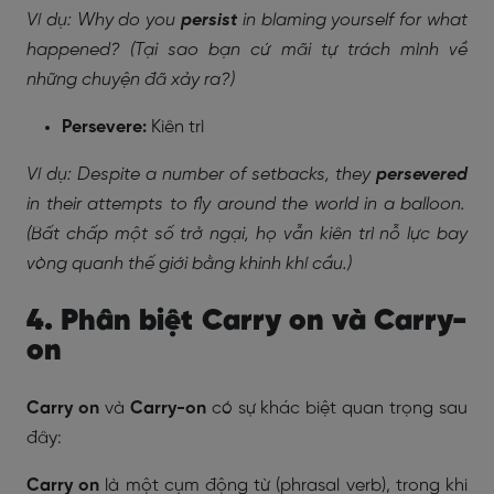
Ví dụ: Why do you
persist
in blaming yourself for what
happened? (Tại sao bạn cứ mãi tự trách mình về
những chuyện đã xảy ra?)
Persevere:
Kiên trì
Ví dụ: Despite a number of setbacks, they
persevered
in their attempts to fly around the world in a balloon.
(Bất chấp một số trở ngại, họ vẫn kiên trì nỗ lực bay
vòng quanh thế giới bằng khinh khí cầu.)
4. Phân biệt Carry on và Carry-
on
Carry on
và
Carry-on
có sự khác biệt quan trọng sau
đây:
Carry on
là một cụm động từ (phrasal verb), trong khi