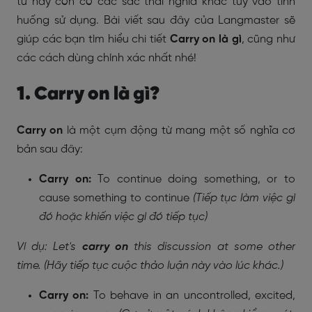
từ này còn có các sắc thái nghĩa khác tùy vào tình
huống sử dụng. Bài viết sau đây của Langmaster sẽ
giúp các bạn tìm hiểu chi tiết
Carry on là gì
, cũng như
các cách dùng chính xác nhất nhé!
1. Carry on là gì?
Carry on
là một cụm động từ mang một số nghĩa cơ
bản sau đây:
Carry on:
To continue doing something, or to
cause something to continue
(Tiếp tục làm việc gì
đó hoặc khiến việc gì đó tiếp tục)
Ví dụ: Let's
carry on
this discussion at some other
time. (Hãy tiếp tục cuộc thảo luận này vào lúc khác.)
Carry on:
To behave in an uncontrolled, excited,