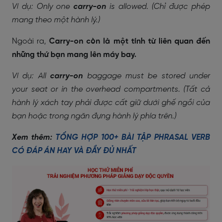
Ví dụ: Only one
carry-on
is allowed. (Chỉ được phép
mang theo một hành lý.)
Ngoài ra,
Carry-on còn là một tính từ liên quan đến
những thứ bạn mang lên máy bay.
Ví dụ: All
carry-on
baggage must be stored under
your seat or in the overhead compartments. (Tất cả
hành lý xách tay phải được cất giữ dưới ghế ngồi của
bạn hoặc trong ngăn đựng hành lý phía trên.)
Xem thêm:
TỔNG HỢP 100+ BÀI TẬP PHRASAL VERB
CÓ ĐÁP ÁN HAY VÀ ĐẦY ĐỦ NHẤT