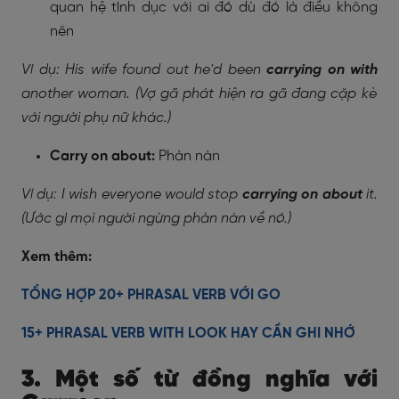
quan hệ tình dục với ai đó dù đó là điều không
nên
Ví dụ: His wife found out he'd been
carrying on with
another woman. (Vợ gã phát hiện ra gã đang cặp kè
với người phụ nữ khác.)
Carry on about:
Phàn nàn
Ví dụ: I wish everyone would stop
carrying on about
it.
(Ước gì mọi người ngừng phàn nàn về nó.)
Xem thêm:
TỔNG HỢP 20+ PHRASAL VERB VỚI GO
15+ PHRASAL VERB WITH LOOK HAY CẦN GHI NHỚ
3. Một số từ đồng nghĩa với