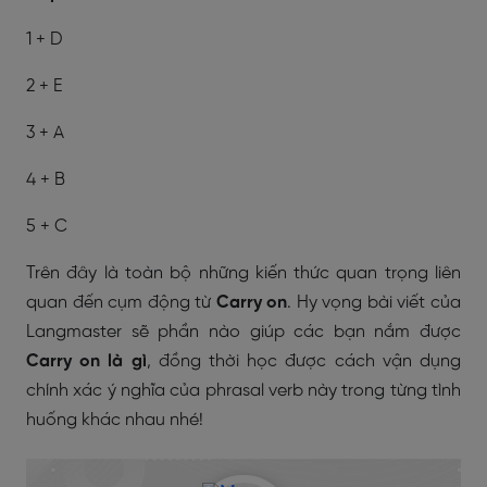
1 + D
2 + E
3 + A
4 + B
5 + C
Trên đây là toàn bộ những kiến thức quan trọng liên
quan đến cụm động từ
Carry on
. Hy vọng bài viết của
Langmaster sẽ phần nào giúp các bạn nắm được
Carry on là gì
, đồng thời học được cách vận dụng
chính xác ý nghĩa của phrasal verb này trong từng tình
huống khác nhau nhé!