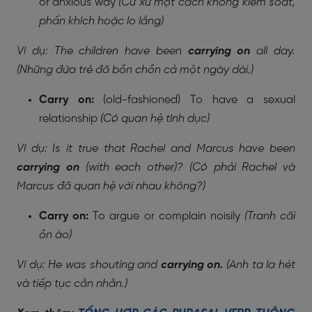
or anxious way
(Cư xử một cách không kiểm soát,
phấn khích hoặc lo lắng)
Ví dụ: The children have been
carrying on
all day.
(Những đứa trẻ đã bồn chồn cả một ngày dài.)
Carry on:
(old-fashioned) To have a sexual
relationship
(Có quan hệ tình dục)
Ví dụ: Is it true that Rachel and Marcus have been
carrying on
(with each other)? (Có phải Rachel và
Marcus đã quan hệ với nhau không?)
Carry on:
To argue or complain noisily
(Tranh cãi
ồn ào)
Ví dụ: He was shouting and
carrying on.
(Anh ta la hét
và tiếp tục cằn nhằn.)