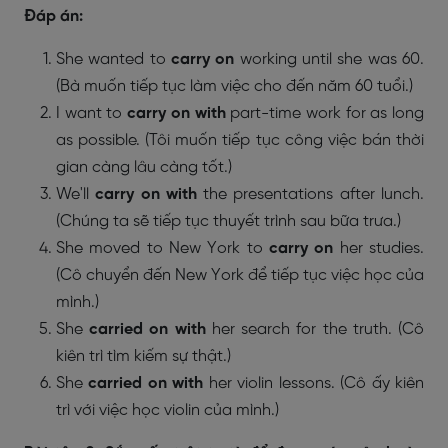
Đáp án:
She wanted to
carry on
working until she was 60.
(Bà muốn tiếp tục làm việc cho đến năm 60 tuổi.)
I want to
carry on with
part-time work for as long
as possible. (Tôi muốn tiếp tục công việc bán thời
gian càng lâu càng tốt.)
We'll
carry on with
the presentations after lunch.
(Chúng ta sẽ tiếp tục thuyết trình sau bữa trưa.)
She moved to New York to
carry on
her studies.
(Cô chuyển đến New York để tiếp tục việc học của
mình.)
She
carried on with
her search for the truth. (Cô
kiên trì tìm kiếm sự thật.)
She
carried on with
her violin lessons. (Cô ấy kiên
trì với việc học violin của mình.)