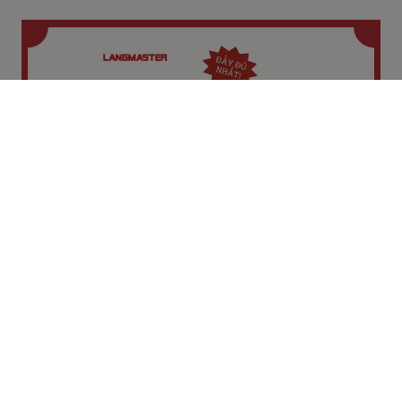
HOLD BACK LÀ GÌ? CẤU TRÚC, CÁCH DÙNG VÀ BÀI
TẬP VẬN DỤNG