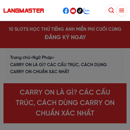
10 SLOTS HỌC THỬ TIẾNG ANH MIỄN PHÍ CUỐI CÙNG
ĐĂNG KÝ NGAY
Trang chủ
>
Ngữ Pháp
>
CARRY ON LÀ GÌ? CÁC CẤU TRÚC, CÁCH DÙNG
CARRY ON CHUẨN XÁC NHẤT
CARRY ON LÀ GÌ? CÁC CẤU
TRÚC, CÁCH DÙNG CARRY ON
CHUẨN XÁC NHẤT