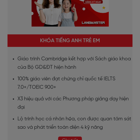
KHÓA TIẾNG ANH TRẺ EM
Giáo trình Cambridge kết hợp với Sách giáo khoa
của Bộ GD&ĐT hiện hành
100% giáo viên đạt chứng chỉ quốc tế IELTS
7.0+/TOEIC 900+
X3 hiệu quả với các Phương pháp giảng dạy hiện
đại
Lộ trình học cá nhân hóa, con được quan tâm sát
sao và phát triển toàn diện 4 kỹ năng