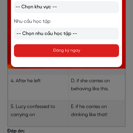
1. She'll find herself with
A. till I've got the job
no friends at all
finished.
Nhu cầu học tập
2. He'll finish up dead
B. I just tried to carry on
as normal
Đăng ký ngay
3. I'll just carry on
C. behind her
husband’s back.
4. After he left
D. if she carries on
behaving like this.
5. Lucy confessed to
E. if he carries on
carrying on
drinking like that!
Đáp án: