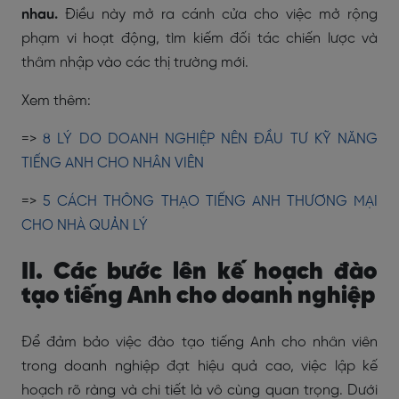
nhau.
Điều này mở ra cánh cửa cho việc mở rộng
phạm vi hoạt động, tìm kiếm đối tác chiến lược và
thâm nhập vào các thị trường mới.
Xem thêm:
=>
8 LÝ DO DOANH NGHIỆP NÊN ĐẦU TƯ KỸ NĂNG
TIẾNG ANH CHO NHÂN VIÊN
=>
5 CÁCH THÔNG THẠO TIẾNG ANH THƯƠNG MẠI
CHO NHÀ QUẢN LÝ
II. Các bước lên kế hoạch đào
tạo tiếng Anh cho doanh nghiệp
Để đảm bảo việc đào tạo tiếng Anh cho nhân viên
trong doanh nghiệp đạt hiệu quả cao, việc lập kế
hoạch rõ ràng và chi tiết là vô cùng quan trọng. Dưới