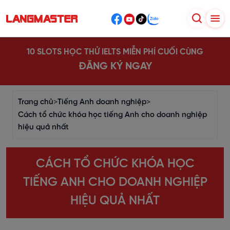
10 SLOTS HỌC THỬ IELTS MIỄN PHÍ CUỐI CÙNG
ĐĂNG KÝ NGAY
Trang chủ
>
Tiếng Anh doanh nghiệp
>
Cách tổ chức khóa học tiếng Anh cho doanh nghiệp
hiệu quả nhất
CÁCH TỔ CHỨC KHÓA HỌC
TIẾNG ANH CHO DOANH NGHIỆP
HIỆU QUẢ NHẤT