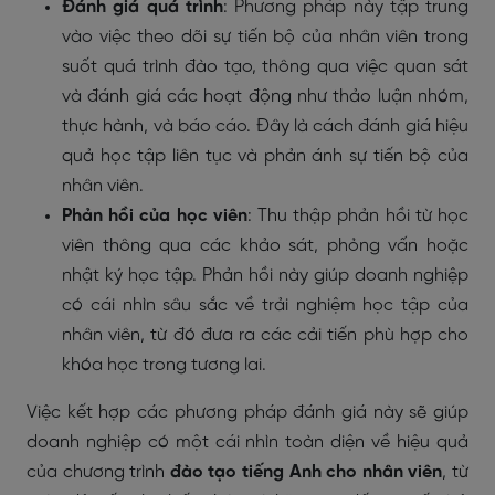
Đánh giá quá trình
: Phương pháp này tập trung
vào việc theo dõi sự tiến bộ của nhân viên trong
suốt quá trình đào tạo, thông qua việc quan sát
và đánh giá các hoạt động như thảo luận nhóm,
thực hành, và báo cáo. Đây là cách đánh giá hiệu
quả học tập liên tục và phản ánh sự tiến bộ của
nhân viên.
Phản hồi của học viên
: Thu thập phản hồi từ học
viên thông qua các khảo sát, phỏng vấn hoặc
nhật ký học tập. Phản hồi này giúp doanh nghiệp
có cái nhìn sâu sắc về trải nghiệm học tập của
nhân viên, từ đó đưa ra các cải tiến phù hợp cho
khóa học trong tương lai.
Việc kết hợp các phương pháp đánh giá này sẽ giúp
doanh nghiệp có một cái nhìn toàn diện về hiệu quả
của chương trình
đào tạo tiếng Anh cho nhân viên
, từ