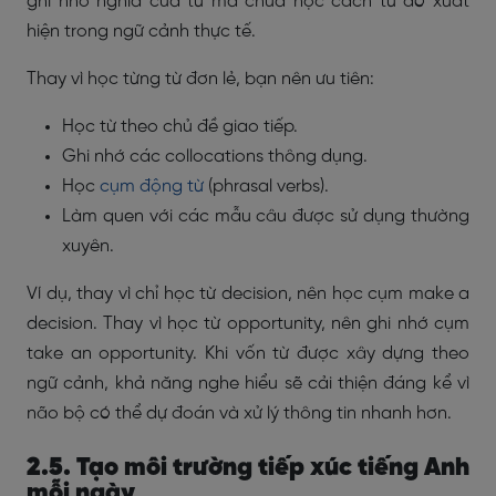
ghi nhớ nghĩa của từ mà chưa học cách từ đó xuất
hiện trong ngữ cảnh thực tế.
Thay vì học từng từ đơn lẻ, bạn nên ưu tiên:
Học từ theo chủ đề giao tiếp.
Ghi nhớ các collocations thông dụng.
Học
cụm động từ
(phrasal verbs).
Làm quen với các mẫu câu được sử dụng thường
xuyên.
Ví dụ, thay vì chỉ học từ decision, nên học cụm make a
decision. Thay vì học từ opportunity, nên ghi nhớ cụm
take an opportunity. Khi vốn từ được xây dựng theo
ngữ cảnh, khả năng nghe hiểu sẽ cải thiện đáng kể vì
não bộ có thể dự đoán và xử lý thông tin nhanh hơn.
2.5. Tạo môi trường tiếp xúc tiếng Anh
mỗi ngày