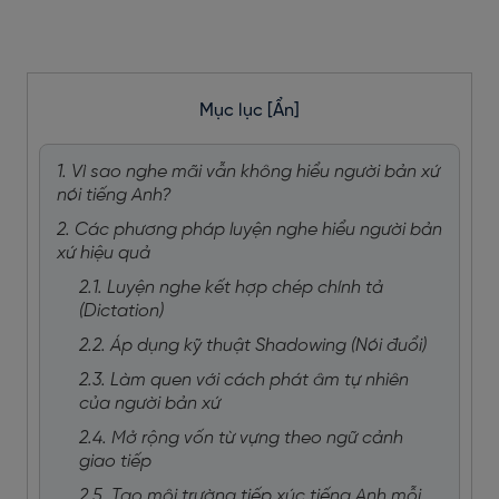
Mục lục
[Ẩn]
1. Vì sao nghe mãi vẫn không hiểu người bản xứ
nói tiếng Anh?
2. Các phương pháp luyện nghe hiểu người bản
xứ hiệu quả
2.1. Luyện nghe kết hợp chép chính tả
(Dictation)
2.2. Áp dụng kỹ thuật Shadowing (Nói đuổi)
2.3. Làm quen với cách phát âm tự nhiên
của người bản xứ
2.4. Mở rộng vốn từ vựng theo ngữ cảnh
giao tiếp
2.5. Tạo môi trường tiếp xúc tiếng Anh mỗi