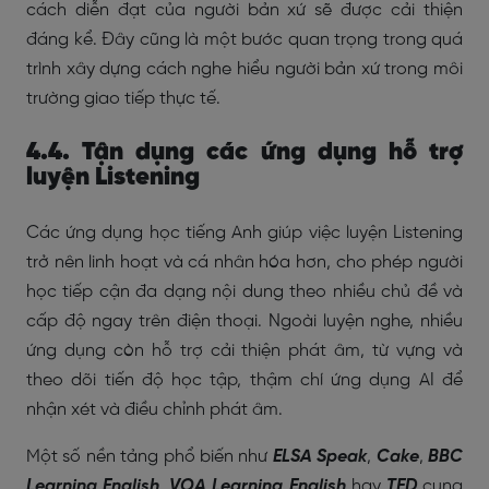
cách diễn đạt của người bản xứ sẽ được cải thiện
đáng kể. Đây cũng là một bước quan trọng trong quá
trình xây dựng cách nghe hiểu người bản xứ trong môi
trường giao tiếp thực tế.
4.4. Tận dụng các ứng dụng hỗ trợ
luyện Listening
Các ứng dụng học tiếng Anh giúp việc luyện Listening
trở nên linh hoạt và cá nhân hóa hơn, cho phép người
học tiếp cận đa dạng nội dung theo nhiều chủ đề và
cấp độ ngay trên điện thoại. Ngoài luyện nghe, nhiều
ứng dụng còn hỗ trợ cải thiện phát âm, từ vựng và
theo dõi tiến độ học tập, thậm chí ứng dụng AI để
nhận xét và điều chỉnh phát âm.
Một số nền tảng phổ biến như
ELSA Speak
,
Cake
,
BBC
Learning English
,
VOA Learning English
hay
TED
cung