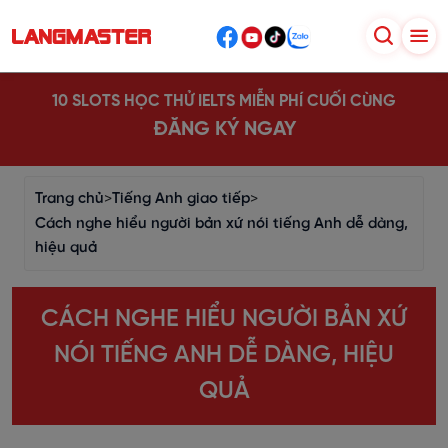
10 SLOTS HỌC THỬ IELTS MIỄN PHÍ CUỐI CÙNG
ĐĂNG KÝ NGAY
Trang chủ
>
Tiếng Anh giao tiếp
>
Cách nghe hiểu người bản xứ nói tiếng Anh dễ dàng,
hiệu quả
CÁCH NGHE HIỂU NGƯỜI BẢN XỨ
NÓI TIẾNG ANH DỄ DÀNG, HIỆU
QUẢ