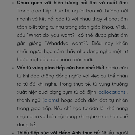
Chưa quen với hiện tượng nối âm và nuốt âm:
Trong giao tiếp thực tế, người bản xứ thường nói
nhanh và kết nối các từ với nhau thay vì phát âm
tách biệt từng từ như trong sách giáo khoa. Ví dụ,
câu "What do you want?" có thể được phát âm
gần giống "Whaddya want?". Điều này khiến
nhiều người học cảm thấy như đang nghe một từ
hoặc một cấu trúc hoàn toàn mới.
Vốn từ vựng giao tiếp còn hạn chế:
Biết nghĩa của
từ khi đọc không đồng nghĩa với việc có thể nhận
ra từ đó khi nghe. Trong thực tế, từ vựng thường
xuất hiện dưới dạng cụm từ cố định (
collocations
),
thành ngữ (
idioms
) hoặc cách diễn đạt tự nhiên
trong giao tiếp. Nếu chỉ học từ đơn lẻ, khả năng
nhận diện và hiểu nội dung khi nghe sẽ bị hạn chế
đáng kể.
Thiếu tiếp xúc với tiếng Anh thực tế:
Nhiều người