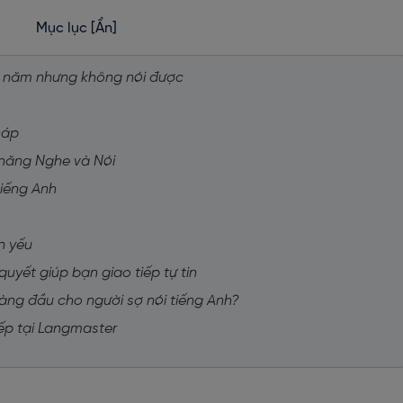
Mục lục
[Ẩn]
iều năm nhưng không nói được
háp
 năng Nghe và Nói
tiếng Anh
n yếu
quyết giúp bạn giao tiếp tự tin
hàng đầu cho người sợ nói tiếng Anh?
iếp tại Langmaster