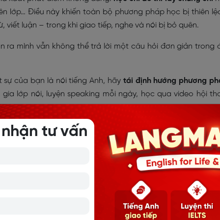
lên lớp… Điều này khiến toàn bộ phương pháp học bị thiên lệ
, viết luận – trong khi giao tiếp, nghe và nói bị bỏ quên.
n ra mình vẫn không thể trả lời một câu hỏi đơn giản trong 
 sự của bạn là nói tiếng Anh, hãy
tái định hướng phương p
 gia lớp nói, luyện speaking mỗi ngày, học qua video hội th
 nhận tư vấn
ông giỏi? Nguyên nhân là gì?
 ngữ pháp
hải đích đến. Tuy nhiên, nhiều người lại biến việc học ngữ p
 nhiều cấu trúc phức tạp, học lý thuyết không áp dụng thực
i.