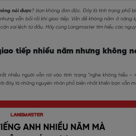
hông nói được
? Bạn không đơn độc. Đây là tình trạng phổ b
nhưng vẫn bối rối khi giao tiếp. Vấn đề không nằm ở năng l
cận sai lệch từ đầu. Hãy cùng Langmaster tìm hiểu các ngu
 giao tiếp nhiều năm nhưng không n
ất nhiều người vẫn rơi vào tình trạng "nghe không hiểu – 
 Dưới đây là những nguyên nhân phổ biến nhất khiến bạn vẫn 