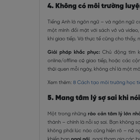
4. Không có môi trường luyệ
Tiếng Anh là ngôn ngữ – và ngôn ngữ cầ
một mình đối mặt với sách vở và video
khi giao tiếp. Và thực tế cũng cho thấy,
Giải pháp khắc phục:
Chủ động tìm ki
online/offline có giao tiếp, hoặc các c
thói quen mỗi ngày, không chỉ là một m
Xem thêm:
8 Cách tạo môi trường học t
5. Mang tâm lý sợ sai khi nói
Một trong những
rào cản tâm lý lớn nh
thành – chính là nỗi sợ sai. Bạn không sợ
không phải lúc nào cũng hiện rõ – nó
khiến bạn
ngại nói
, ngại tham gia các b