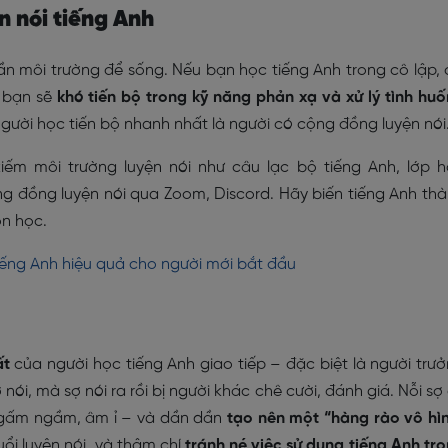
n nói tiếng Anh
n môi trường để sống. Nếu bạn học tiếng Anh trong cô lập, 
, bạn sẽ
khó tiến bộ trong kỹ năng phản xạ và xử lý tình hu
 người học tiến bộ nhanh nhất là người có cộng đồng luyện nói
ếm môi trường luyện nói như câu lạc bộ tiếng Anh, lớp 
ộng đồng luyện nói qua Zoom, Discord. Hãy biến tiếng Anh th
ôn học.
iếng Anh hiệu quả cho người mới bắt đầu
ất
của người học tiếng Anh giao tiếp – đặc biệt là người trư
 nói, mà sợ nói ra rồi bị người khác chê cười, đánh giá. Nỗi sợ
 ngấm ngầm, âm ỉ – và dần dần
tạo nên một “hàng rào vô hì
uổi luyện nói, và thậm chí
tránh né việc sử dụng tiếng Anh tr