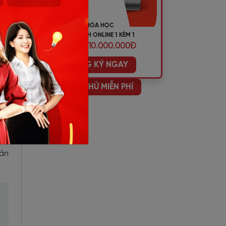
sai
KHÓA HỌC
TIẾNG ANH ONLINE 1 KÈM 1
ƯU ĐÃI 10.000.000Đ
ĐĂNG KÝ NGAY
HỌC THỬ MIỄN PHÍ
giờ
đều
 sẽ
bản