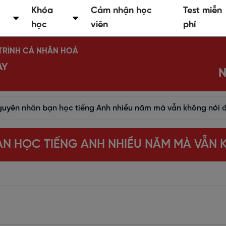
Khóa
Cảm nhận học
Test miễn
học
viên
phí
Ộ TRÌNH CÁ NHÂN HOÁ
AY
N
uyên nhân bạn học tiếng Anh nhiều năm mà vẫn không nói 
N HỌC TIẾNG ANH NHIỀU NĂM MÀ VẪN