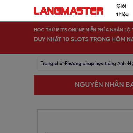
Giới
thiệu
HỌC THỬ IELTS ONLINE MIỄN PHÍ & NHẬN L
DUY NHẤT 10 SLOTS TRONG HÔM N
Trang chủ
>
Phương pháp học tiếng Anh
>
Ng
NGUYÊN NHÂN BẠ