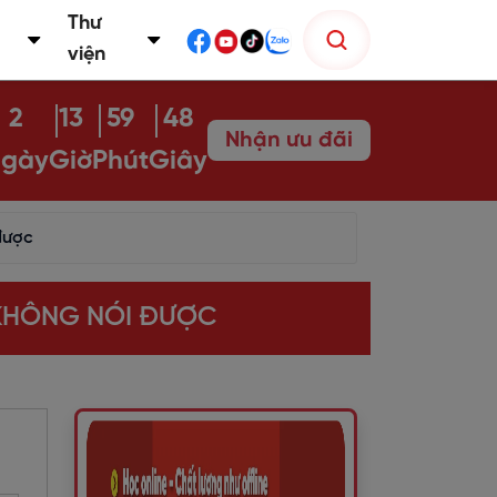
Thư
viện
2
13
59
46
Nhận ưu đãi
gày
Giờ
Phút
Giây
được
 KHÔNG NÓI ĐƯỢC