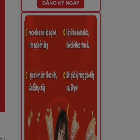
ĐĂNG KÝ NGAY
hư