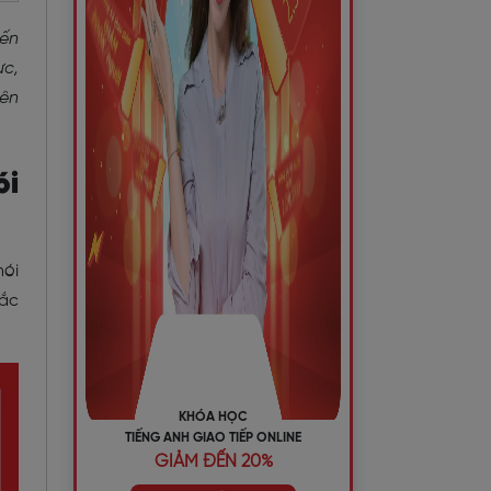
iến
ực,
yên
ói
nói
mắc
KHÓA HỌC
TIẾNG ANH GIAO TIẾP ONLINE
GIẢM ĐẾN 20%