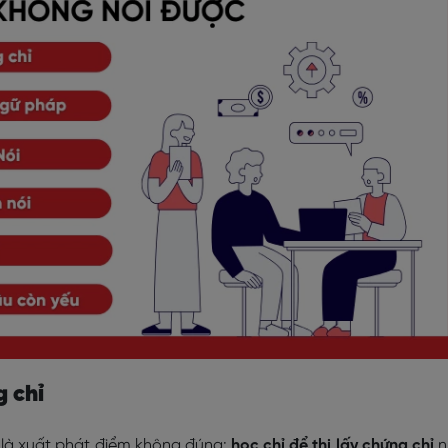
g chỉ
h là xuất phát điểm không đúng:
học chỉ để thi lấy chứng chỉ
n