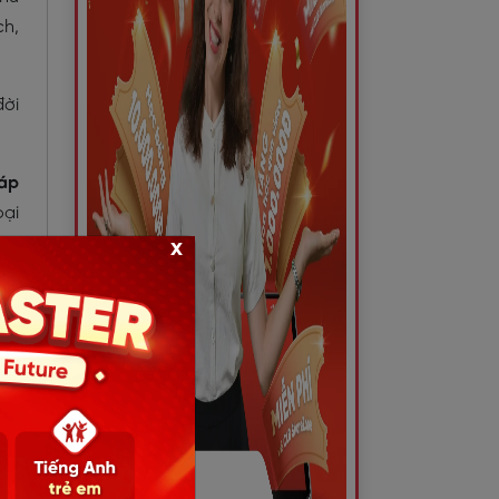
ch,
đời
háp
oại
x
háp
 tế