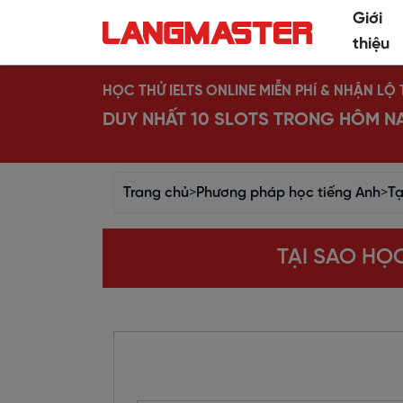
Giới
thiệu
HỌC THỬ IELTS ONLINE MIỄN PHÍ & NHẬN L
DUY NHẤT 10 SLOTS TRONG HÔM N
Trang chủ
>
Phương pháp học tiếng Anh
>
Tạ
TẠI SAO HỌ