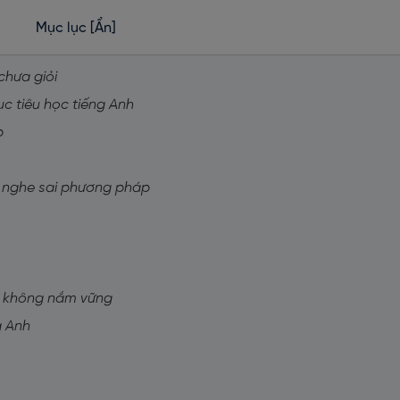
Mục lục
[Ẩn]
chưa giỏi
ục tiêu học tiếng Anh
p
n nghe sai phương pháp
g không nắm vững
g Anh