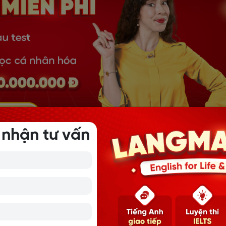
 nhận tư vấn
i học cần
tiến hành đặt mục tiêu học tiếng Anh rõ ràng, cụ t
quả, bạn nên áp dụng theo mô hình SMART: Specific (Cụ thể
e (Có thể đạt được) - Relevant (Liên quan đến nhu cầu thực 
T):