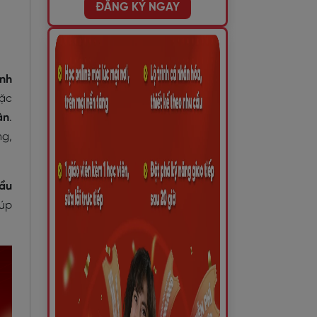
ĐĂNG KÝ NGAY
ình
oặc
ân
.
ng,
đầu
iúp