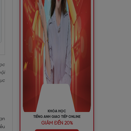
Học
vội
hục
KHÓA HỌC
TIẾNG ANH GIAO TIẾP ONLINE
Bạn
GIẢM ĐẾN 20%
iều