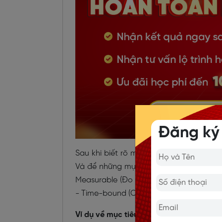
Đăng ký
Sau khi biết rõ mình đang ở đâu, ngườ
Và để những mục tiêu này thực sự hiệu 
Measurable (Đo lường được) - Achievabl
- Time-bound (Có thời hạn rõ ràng)
Ví dụ về mục tiêu học thông minh (SMAR