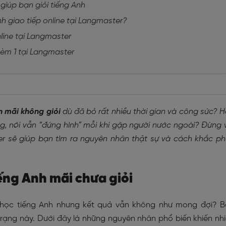
 giúp bạn giỏi tiếng Anh
nh giao tiếp online tại Langmaster?
nline tại Langmaster
 kèm 1 tại Langmaster
h mãi không giỏi
dù đã bỏ rất nhiều thời gian và công sức? 
, nói vẫn “đứng hình” mỗi khi gặp người nước ngoài? Đừng 
ter sẽ giúp bạn tìm ra nguyên nhân thật sự và cách khắc p
iếng Anh mãi chưa giỏi
ể học tiếng Anh nhưng kết quả vẫn không như mong đợi? 
 trạng này. Dưới đây là những nguyên nhân phổ biến khiến nh