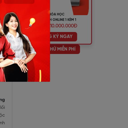
KHÓA HỌC
tác
TIẾNG ANH ONLINE 1 KÈM 1
ƯU ĐÃI 10.000.000Đ
ghỉ
ĐĂNG KÝ NGAY
HỌC THỬ MIỄN PHÍ
ớng
ơng
lối
uộc
ành