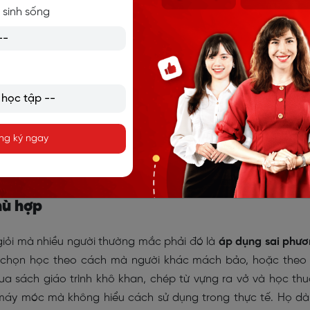
 sinh sống
rong 6 tháng tới để đủ điều kiện nộp hồ sơ du học.”
nói trong vòng 3 tháng để có thể tự tin thuyết trình trước đối 
nói 3 buổi mỗi tuần để tự tin giao tiếp khi đi du lịch vào kỳ n
a mục tiêu rõ ràng, việc học tiếng Anh sẽ trở nên
có định hư
ng ký ngay
à
giúp bạn duy trì được động lực lâu dài
.
nline miễn phí, nhận kết quả ngay
hù hợp
iỏi mà nhiều người thường mắc phải đó là
áp dụng sai phư
i chọn học theo cách mà người khác mách bảo, hoặc theo 
a sách giáo trình khô khan, chép từ vựng ra vở và học th
máy móc mà không hiểu cách sử dụng trong thực tế. Họ d