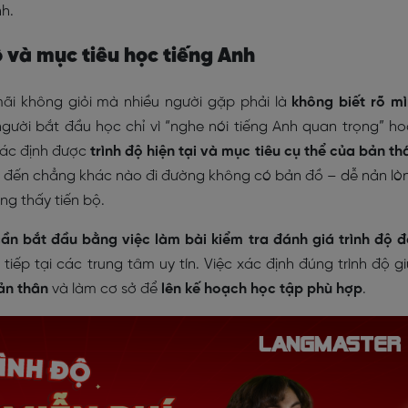
h.
ộ và mục tiêu học tiếng Anh
mãi không giỏi mà nhiều người gặp phải là
không biết rõ m
người bắt đầu học chỉ vì “nghe nói tiếng Anh quan trọng” h
xác định được
trình độ hiện tại và mục tiêu cụ thể của bản th
h đến chẳng khác nào đi đường không có bản đồ – dễ nản lò
g thấy tiến bộ.
ần bắt đầu bằng việc làm bài kiểm tra đánh giá trình độ 
tiếp tại các trung tâm uy tín. Việc xác định đúng trình độ g
ản thân
và làm cơ sở để
lên kế hoạch học tập phù hợp
.