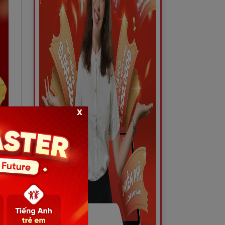
x
hể
.
) -
tế)