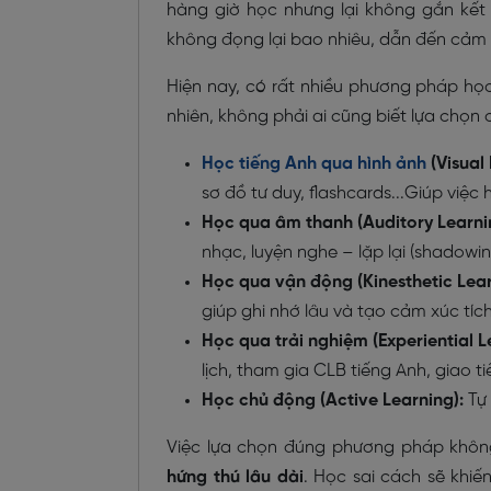
hàng giờ học nhưng lại không gắn kết 
không đọng lại bao nhiêu, dẫn đến cảm 
Hiện nay, có rất nhiều phương pháp học
nhiên, không phải ai cũng biết lựa chọn 
Học tiếng Anh qua hình ảnh
(Visual
sơ đồ tư duy, flashcards...Giúp việc 
Học qua âm thanh (Auditory Learni
nhạc, luyện nghe – lặp lại (shadowi
Học qua vận động (Kinesthetic Lea
giúp ghi nhớ lâu và tạo cảm xúc tích
Học qua trải nghiệm (Experiential L
lịch, tham gia CLB tiếng Anh, giao t
Học chủ động (Active Learning):
Tự
Việc lựa chọn đúng phương pháp khôn
hứng thú lâu dài
. Học sai cách sẽ khi