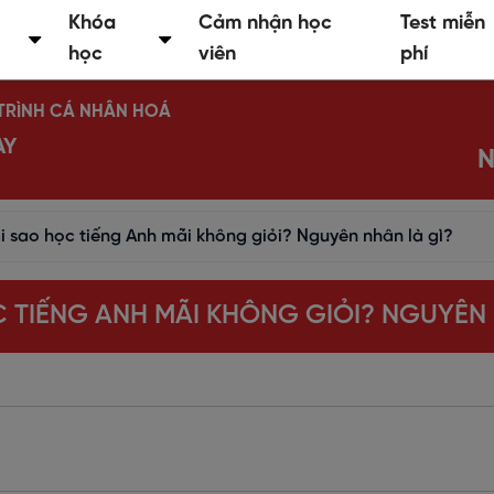
Khóa
Cảm nhận học
Test miễn
học
viên
phí
Ộ TRÌNH CÁ NHÂN HOÁ
AY
N
i sao học tiếng Anh mãi không giỏi? Nguyên nhân là gì?
C TIẾNG ANH MÃI KHÔNG GIỎI? NGUYÊN 