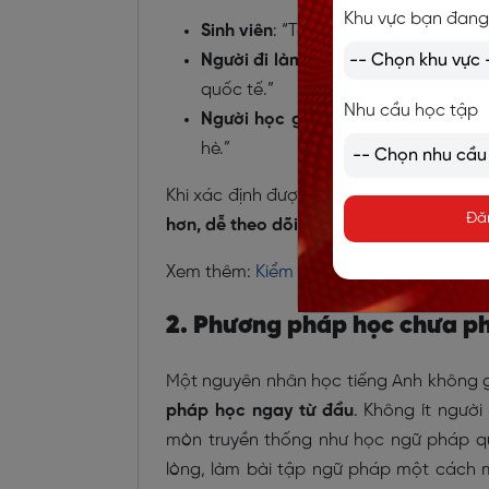
Khu vực bạn đang
Sinh viên
: “Tôi muốn đạt IELTS 6.5 t
Người đi làm
: “Tôi sẽ luyện nghe – 
quốc tế.”
Nhu cầu học tập
Người học giao tiếp
: “Tôi sẽ luyện 
hè.”
Khi xác định được đúng trình độ và đặt r
Đă
hơn, dễ theo dõi tiến trình
, và đặc biệt l
Xem thêm:
Kiểm tra trình độ tiếng Anh o
2. Phương pháp học chưa p
Một nguyên nhân học tiếng Anh không g
pháp học ngay từ đầu
. Không ít ngườ
mòn truyền thống như học ngữ pháp qu
lòng, làm bài tập ngữ pháp một cách 