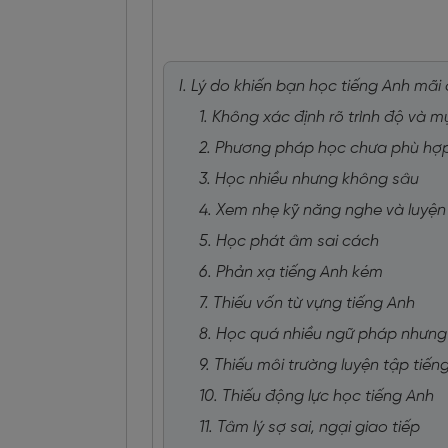
I. Lý do khiến bạn học tiếng Anh mãi 
1. Không xác định rõ trình độ và m
2. Phương pháp học chưa phù hợ
3. Học nhiều nhưng không sâu
4. Xem nhẹ kỹ năng nghe và luyệ
5. Học phát âm sai cách
6. Phản xạ tiếng Anh kém
7. Thiếu vốn từ vựng tiếng Anh
8. Học quá nhiều ngữ pháp nhưn
9. Thiếu môi trường luyện tập tiến
10. Thiếu động lực học tiếng Anh
11. Tâm lý sợ sai, ngại giao tiếp