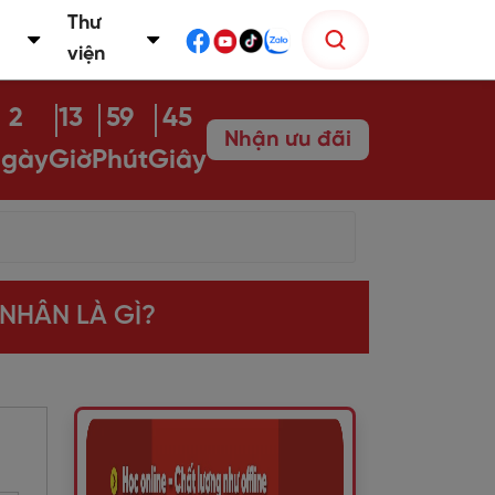
Thư
viện
2
13
59
43
Nhận ưu đãi
gày
Giờ
Phút
Giây
NHÂN LÀ GÌ?