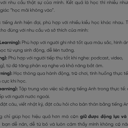
với nhu cầu thật sự của mình. Kết quả là học thì nhiều nh
giác “học mãi không vào”.
 tiếng Anh hiện đại, phù hợp với nhiều kiểu học khác nhau. 
cho đúng với nhu cầu và sở thích của mình:
 Learning):
Phù hợp với người ghi nhớ tốt qua màu sắc, hình ả
học từ vựng sinh động, dễ liên tưởng.
ng):
Phù hợp với người tiếp thu tốt khi nghe: podcast, video,
ng), từ đó tăng phản xạ nghe và khả năng bắt âm.
rning):
Học thông qua hành động, trò chơi, tình huống thực tế
 cực khi học.
earning):
Tập trung vào việc sử dụng tiếng Anh trong thực tế:
iếp với người nước ngoài.
 đặt câu, viết nhật ký, đặt câu hỏi cho bản thân bằng tiếng A
g chỉ giúp học hiệu quả hơn mà còn
giữ được động lực và
ến bạn dễ nản, dễ từ bỏ và luôn cảm thấy mình không có n