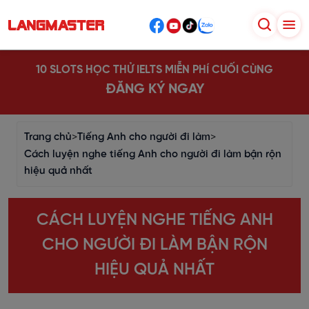
10 SLOTS HỌC THỬ IELTS MIỄN PHÍ CUỐI CÙNG
ĐĂNG KÝ NGAY
Trang chủ
>
Tiếng Anh cho người đi làm
>
Cách luyện nghe tiếng Anh cho người đi làm bận rộn
hiệu quả nhất
CÁCH LUYỆN NGHE TIẾNG ANH
CHO NGƯỜI ĐI LÀM BẬN RỘN
HIỆU QUẢ NHẤT