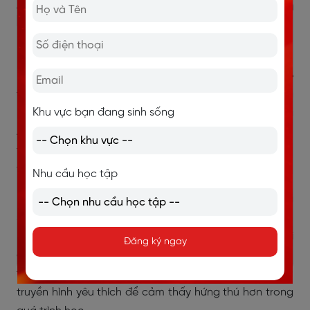
5. Xem phim và chương trình truyền
hình song ngữ
Luyện nghe tiếng Anh qua phim
và chương trình truyền
hình là một cách thú vị và hiệu quả để luyện nghe
tiếng Anh cho người đi làm, đặc biệt khi bạn sử dụng
Khu vực bạn đang sinh sống
phụ đề song ngữ. Việc bật phụ đề tiếng Việt và tiếng
Anh giúp bạn dễ dàng theo dõi nội dung, đồng thời hỗ
trợ bạn hiểu rõ nghĩa của các từ vựng mới hoặc cấu
trúc câu mà bạn chưa quen.
Nhu cầu học tập
Khi xem, hãy chú ý đến cách người bản xứ phát âm và
sử dụng ngữ điệu trong các tình huống giao tiếp. Điều
này giúp bạn cải thiện khả năng nghe và làm quen với
Đăng ký ngay
các cách diễn đạt tự nhiên trong tiếng Anh. Bạn có
thể bắt đầu với những bộ phim hoặc chương trình
truyền hình yêu thích để cảm thấy hứng thú hơn trong