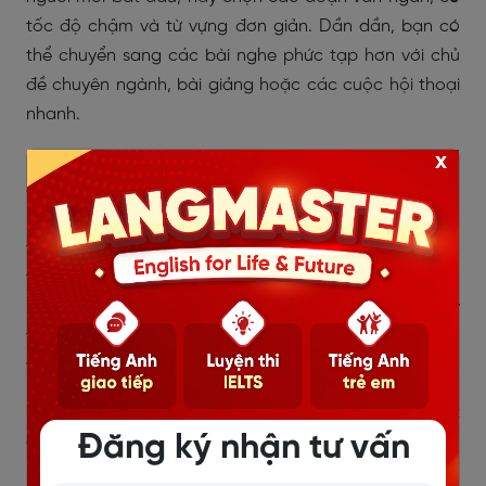
tốc độ chậm và từ vựng đơn giản. Dần dần, bạn có
thể chuyển sang các bài nghe phức tạp hơn với chủ
đề chuyên ngành, bài giảng hoặc các cuộc hội thoại
nhanh.
x
Khi luyện nghe, hãy bắt đầu từ những nguồn tài liệu
đơn giản và tăng dần độ khó, kết hợp với việc sử dụng
phụ đề để hỗ trợ. Điều này giúp bạn xây dựng nền
tảng vững chắc, đồng thời giúp nâng cao sự tự tin
trong việc hiểu và phản xạ khi nghe tiếng Anh. Luyện
nghe đúng với trình độ không chỉ giúp bạn cảm thấy
thoải mái mà còn giúp quá trình học hiệu quả và bền
vững.
>> Xem thêm:
Luyện nghe tiếng Anh cho người mới bắt
Đăng ký nhận tư vấn
đầu