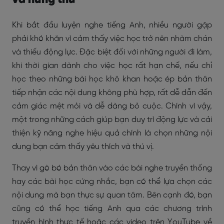
và hứng thú
Khi bắt đầu luyện nghe tiếng Anh, nhiều người gặp
phải khó khăn vì cảm thấy việc học trở nên nhàm chán
và thiếu động lực. Đặc biệt đối với những người đi làm,
khi thời gian dành cho việc học rất hạn chế, nếu chỉ
học theo những bài học khô khan hoặc ép bản thân
tiếp nhận các nội dung không phù hợp, rất dễ dẫn đến
cảm giác mệt mỏi và dễ dàng bỏ cuộc. Chính vì vậy,
một trong những cách giúp bạn duy trì động lực và cải
thiện kỹ năng nghe hiệu quả chính là chọn những nội
dung bạn cảm thấy yêu thích và thú vị.
Thay vì gò bó bản thân vào các bài nghe truyền thống
hay các bài học cứng nhắc, bạn có thể lựa chọn các
nội dung mà bạn thực sự quan tâm. Bên cạnh đó, bạn
cũng có thể học tiếng Anh qua các chương trình
truyền hình thực tế hoặc các video trên YouTube về