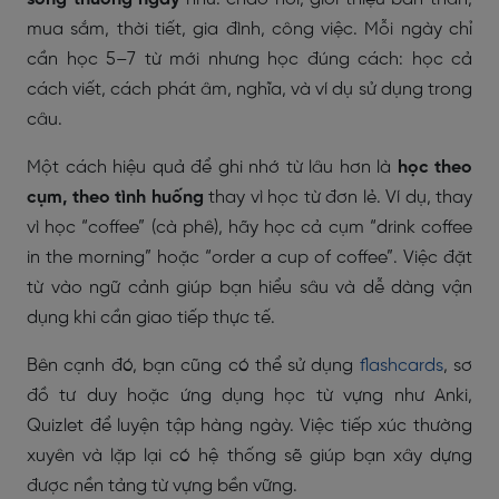
mua sắm, thời tiết, gia đình, công việc. Mỗi ngày chỉ
cần học 5–7 từ mới nhưng học đúng cách: học cả
cách viết, cách phát âm, nghĩa, và ví dụ sử dụng trong
câu.
Một cách hiệu quả để ghi nhớ từ lâu hơn là
học theo
cụm, theo tình huống
thay vì học từ đơn lẻ. Ví dụ, thay
vì học “coffee” (cà phê), hãy học cả cụm “drink coffee
in the morning” hoặc “order a cup of coffee”. Việc đặt
từ vào ngữ cảnh giúp bạn hiểu sâu và dễ dàng vận
dụng khi cần giao tiếp thực tế.
Bên cạnh đó, bạn cũng có thể sử dụng
flashcards
, sơ
đồ tư duy hoặc ứng dụng học từ vựng như Anki,
Quizlet để luyện tập hàng ngày. Việc tiếp xúc thường
xuyên và lặp lại có hệ thống sẽ giúp bạn xây dựng
được nền tảng từ vựng bền vững.