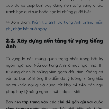
cấp độ sẽ giúp bạn xây dựng nền tảng vững chắc,
tránh học quá sức hoặc học lại những gì đã biết.
>> Xem thêm:
Kiểm tra trình độ tiếng Anh online miễn
phí, nhận kết quả ngay
2.2. Xây dựng nền tảng từ vựng tiếng
Anh
Từ vựng là nền móng quan trọng nhất trong bất kỳ
ngôn ngữ nào. Nếu coi tiếng Anh là một ngôi nhà, thì
từ vựng chính là những viên gạch đầu tiên. Không có
vốn từ, bạn sẽ không thể diễn đạt ý tưởng, không hiểu
người khác nói gì và cũng rất khó để tiếp cận ngữ
pháp hay kỹ năng nghe – nói – đọc – viết.
Bạn nên
tập trung vào các chủ đề gần gũi với cuộc
sống thường ngày
như: chào hỏi, giới thiệu bản thân,