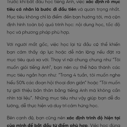
Trước khi bắt đầu học tiếng Anh, việc
xác định rõ mục
tiêu cá nhân là bước đi đầu tiên
và quan trọng nhất.
Mục tiêu không chỉ là điểm đến bạn hướng tới, mà còn
định hình toàn bộ quá trình học: nội dung học, tốc độ
học và phương pháp phù hợp.
Với người mất gốc, việc học lại từ đầu có thể khiến
bạn cảm thấy áp lực hoặc dễ nản lòng nếu đặt ra
mục tiêu quá xa vời. Thay vì nói chung chung như “Tôi
muốn giỏi tiếng Anh”, bạn nên cụ thể hóa thành các
mục tiêu ngắn hạn như: “Trong 4 tuần, tôi muốn nghe
hiểu 50% các đoạn hội thoại đơn giản” hoặc “Tôi muốn
tự giới thiệu bản thân bằng tiếng Anh mà không cần
nhìn tài liệu”. Những mục tiêu như vậy giúp bạn dễ đo
lường, dễ thực hiện và duy trì cảm hứng học.
Bên cạnh đó, bạn cũng nên
xác định trình độ hiện tại
của mình để bắt đầu từ điểm phù hợp
. Việc học đúng