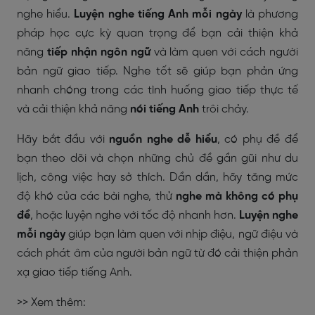
nghe hiểu.
Luyện nghe tiếng Anh mỗi ngày
là phương
pháp học cực kỳ quan trọng để bạn cải thiện khả
năng
tiếp nhận ngôn ngữ
và làm quen với cách người
bản ngữ giao tiếp. Nghe tốt sẽ giúp bạn phản ứng
nhanh chóng trong các tình huống giao tiếp thực tế
và cải thiện khả năng
nói tiếng Anh
trôi chảy.
Hãy bắt đầu với
nguồn nghe dễ hiểu
, có phụ đề để
bạn theo dõi và chọn những chủ đề gần gũi như du
lịch, công việc hay sở thích. Dần dần, hãy tăng mức
độ khó của các bài nghe, thử
nghe mà không có phụ
đề
, hoặc luyện nghe với tốc độ nhanh hơn.
Luyện nghe
mỗi ngày
giúp bạn làm quen với nhịp điệu, ngữ điệu và
cách phát âm của người bản ngữ từ đó cải thiện phản
xạ giao tiếp tiếng Anh.
>> Xem thêm: