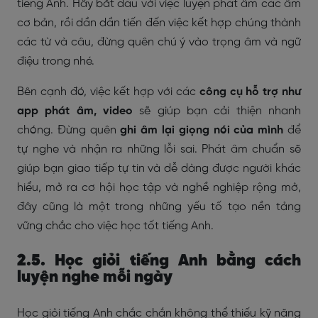
tiếng Anh. Hãy bắt đầu với việc luyện phát âm các âm
cơ bản, rồi dần dần tiến đến việc kết hợp chúng thành
các từ và câu, đừng quên chú ý vào trọng âm và ngữ
điệu trong nhé.
Bên cạnh đó, việc kết hợp với các
công cụ hỗ trợ như
app phát âm, video
sẽ giúp bạn cải thiện nhanh
chóng. Đừng quên
ghi âm lại giọng nói của mình
để
tự nghe và nhận ra những lỗi sai. Phát âm chuẩn sẽ
giúp bạn giao tiếp tự tin và dễ dàng được người khác
hiểu, mở ra cơ hội học tập và nghề nghiệp rộng mở,
đây cũng là một trong những yếu tố tạo nền tảng
vững chắc cho việc học tốt tiếng Anh.
2.5. Học giỏi tiếng Anh bằng cách
luyện nghe mỗi ngày
Học giỏi tiếng Anh chắc chắn không thể thiếu kỹ năng