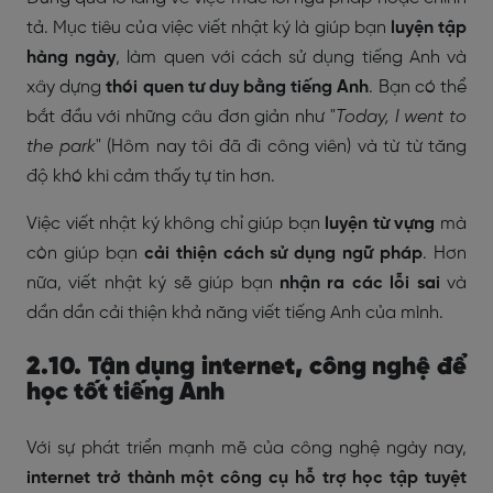
tả. Mục tiêu của việc viết nhật ký là giúp bạn
luyện tập
hàng ngày
, làm quen với cách sử dụng tiếng Anh và
xây dựng
thói quen tư duy bằng tiếng Anh
. Bạn có thể
bắt đầu với những câu đơn giản như "
Today, I went to
the park
" (Hôm nay tôi đã đi công viên) và từ từ tăng
độ khó khi cảm thấy tự tin hơn.
Việc viết nhật ký không chỉ giúp bạn
luyện từ vựng
mà
còn giúp bạn
cải thiện cách sử dụng ngữ pháp
. Hơn
nữa, viết nhật ký sẽ giúp bạn
nhận ra các lỗi sai
và
dần dần cải thiện khả năng viết tiếng Anh của mình.
2.10. Tận dụng internet, công nghệ để
học tốt tiếng Anh
Với sự phát triển mạnh mẽ của công nghệ ngày nay,
internet trở thành một công cụ hỗ trợ học tập tuyệt