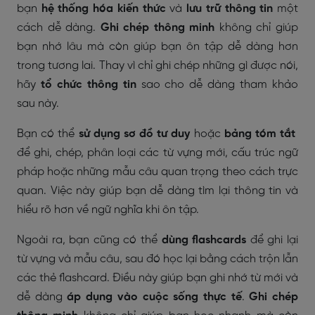
bạn
hệ thống hóa kiến thức
và
lưu trữ thông tin
một
cách dễ dàng.
Ghi chép thông minh
không chỉ giúp
bạn nhớ lâu mà còn giúp bạn ôn tập dễ dàng hơn
trong tương lai. Thay vì chỉ ghi chép những gì được nói,
hãy
tổ chức thông tin
sao cho dễ dàng tham khảo
sau này.
Bạn có thể
sử dụng sơ đồ tư duy
hoặc
bảng tóm tắt
để ghi, chép, phân loại các từ vựng mới, cấu trúc ngữ
pháp hoặc những mẫu câu quan trọng theo cách trực
quan. Việc này giúp bạn dễ dàng tìm lại thông tin và
hiểu rõ hơn về ngữ nghĩa khi ôn tập.
Ngoài ra, bạn cũng có thể
dùng flashcards
để ghi lại
từ vựng và mẫu câu, sau đó học lại bằng cách trộn lẫn
các thẻ flashcard. Điều này giúp bạn ghi nhớ từ mới và
dễ dàng
áp dụng vào cuộc sống thực tế
.
Ghi chép