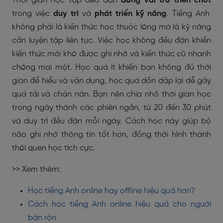
Thời gian học tập đều đặn
đóng vai trò then chốt
trong việc
duy trì
và
phát triển kỹ năng
. Tiếng Anh
không phải là kiến thức học thuộc lòng mà là kỹ năng
cần luyện tập liên tục. Việc học không đều đặn khiến
kiến thức mới khó được ghi nhớ và kiến thức cũ nhanh
chóng mai một. Học quá ít khiến bạn không đủ thời
gian để hiểu và vận dụng, học quá dồn dập lại dễ gây
quá tải và chán nản. Bạn nên chia nhỏ thời gian học
trong ngày thành các phiên ngắn, từ 20 đến 30 phút
và duy trì đều đặn mỗi ngày. Cách học này giúp bộ
não ghi nhớ thông tin tốt hơn, đồng thời hình thành
thói quen học tích cực.
>> Xem thêm:
Học tiếng Anh online hay offline hiệu quả hơn?
Cách học tiếng Anh online hiệu quả cho người
bận rộn