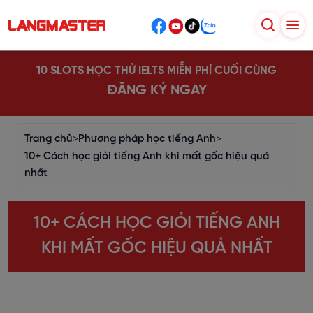
10 SLOTS HỌC THỬ IELTS MIỄN PHÍ CUỐI CÙNG
ĐĂNG KÝ NGAY
Trang chủ
>
Phương pháp học tiếng Anh
>
10+ Cách học giỏi tiếng Anh khi mất gốc hiệu quả
nhất
10+ CÁCH HỌC GIỎI TIẾNG ANH
KHI MẤT GỐC HIỆU QUẢ NHẤT