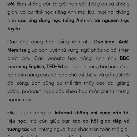
vời
. Bạn không còn bị giới hạn bởi thời gian và không
gian, và có thể học tiếng Anh mọi lúc, mọi nơi thông
qua
các ứng dụng học tiếng Anh
và
tài nguyên trực
tuyến
.
Các ứng dụng học tiếng Anh như
Duolingo, Anki,
Memrise
giúp bạn luyện từ vựng, ngữ pháp và cải thiện
phát âm. Các website học tiếng Anh như
BBC
Learning English, TED-Ed
mang lại những bài học từ cơ
bản đến nâng cao, với các chủ đề thú vị và gần gũi với
đời sống. Bạn cũng có thể tìm thấy các bài giảng
video, podcast hoặc các khóa học miễn phí từ những
nguồn này.
Điều quan trọng là,
internet không chỉ cung cấp tài
liệu học
, mà còn giúp bạn
tạo cơ hội giao tiếp và
tương tác
với những người học khác trên toàn thế giới.