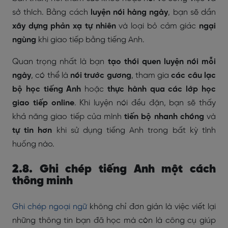
sở thích. Bằng cách
luyện nói hàng ngày
, bạn sẽ dần
xây dựng phản xạ tự nhiên
và loại bỏ cảm giác
ngại
ngùng
khi giao tiếp bằng tiếng Anh.
Quan trọng nhất là bạn
tạo thói quen luyện nói mỗi
ngày
, có thể là
nói trước gương
, tham gia
các câu lạc
bộ học tiếng Anh
hoặc
thực hành qua các lớp học
giao tiếp online
. Khi luyện nói đều đặn, bạn sẽ thấy
khả năng giao tiếp của mình
tiến bộ nhanh chóng
và
tự tin hơn
khi sử dụng tiếng Anh trong bất kỳ tình
huống nào.
2.8. Ghi chép tiếng Anh một cách
thông minh
Ghi chép ngoại ngữ
không chỉ đơn giản là việc viết lại
những thông tin bạn đã học mà còn là công cụ giúp