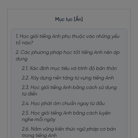
Mục lục
[Ẩn]
1. Học giỏi tiếng Anh phụ thuộc vào những yếu
tố nào?
2. Các phương pháp học tốt tiếng Anh nên áp
dụng
2.1. Xác định mục tiêu và trình độ bản thân
2.2. Xây dựng nền tảng từ vựng tiếng Anh
2.3. Học giỏi tiếng Anh bằng cách sử dụng
từ điển
2.4. Học phát âm chuẩn ngay từ đầu
2.5. Học giỏi tiếng Anh bằng cách luyện
nghe mỗi ngày
2.6. Nắm vững kiến thức ngữ pháp cơ bản
trong tiếng Anh