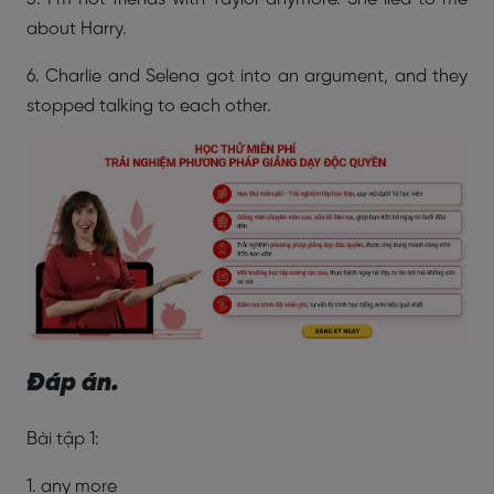
about Harry.
6. Charlie and Selena got into an argument, and they
stopped talking to each other.
Đáp án.
Bài tập 1:
1. any more