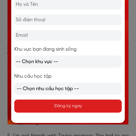
9. I don't eat sweets _______. I had a tooth decay
lately.
10.
Alex ________ works for Martin, he was fired last
month.
Bài tập 2: Viết lại câu sử dụng no
Khu vực bạn đang sinh sống
longer.
1. This game is too hard for me. I’m giving it up.
Nhu cầu học tập
2. You won’t find Liesel here. She’s moved to another
country for 6 months.
3. We tried to help them. But they didn’t want us to any
Đăng ký ngay
more.
4. Stop writing students! The time is over.
5. I’m not friends with Taylor anymore. She lied to me