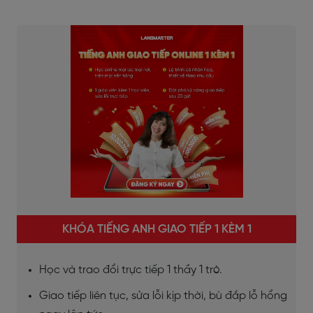
KHÓA TIẾNG ANH GIAO TIẾP 1 KÈM 1
Học và trao đổi trực tiếp 1 thầy 1 trò.
Giao tiếp liên tục, sửa lỗi kịp thời, bù đắp lỗ hổng