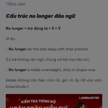
TIẾNG ANH
Cấu trúc no longer đảo ngữ
No longer + trợ động từ + S + V
Ví dụ:
-
No longer
do the kids sleep with their parents.
(Lũ trẻ không còn ngủ chung với bố mẹ nữa rồi.)
-
No longer
is Adele overweight, she’s in shape now.
(Adele không còn béo nữa rồi, giờ cô ấy rất vừa vặn,
khỏe khoắn.)