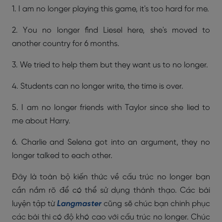
1. I am no longer playing this game, it's too hard for me.
2. You no longer find Liesel here, she's moved to
another country for 6 months.
3. We tried to help them but they want us to no longer.
4. Students can no longer write, the time is over.
5. I am no longer friends with Taylor since she lied to
me about Harry.
6. Charlie and Selena got into an argument, they no
longer talked to each other.
Đây là toàn bộ kiến thức về cấu trúc no longer bạn
cần nắm rõ để có thể sử dụng thành thạo. Các bài
luyện tập từ
Langmaster
cũng sẽ chúc bạn chinh phục
các bài thi có độ khó cao với cấu trúc no longer. Chúc