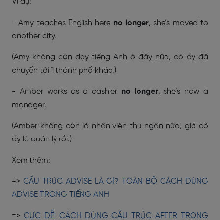
Ví dụ:
- Amy teaches English here
no longer
, she’s moved to
another city.
(Amy không còn dạy tiếng Anh ở đây nữa, cô ấy đã
chuyển tới 1 thành phố khác.)
- Amber works as a cashier
no longer
, she’s now a
manager.
(Amber không còn là nhân viên thu ngân nữa, giờ cô
ấy là quản lý rồi.)
Xem thêm:
=>
CẤU TRÚC ADVISE LÀ GÌ? TOÀN BỘ CÁCH DÙNG
ADVISE TRONG TIẾNG ANH
=>
CỰC DỄ! CÁCH DÙNG CẤU TRÚC AFTER TRONG