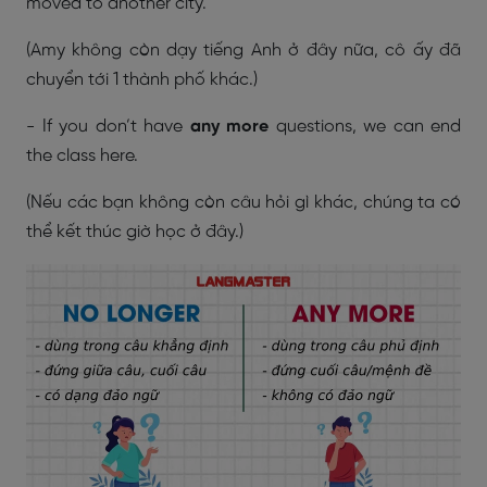
moved to another city.
(Amy không còn dạy tiếng Anh ở đây nữa, cô ấy đã
chuyển tới 1 thành phố khác.)
- If you don’t have
any more
questions, we can end
the class here.
(Nếu các bạn không còn câu hỏi gì khác, chúng ta có
thể kết thúc giờ học ở đây.)