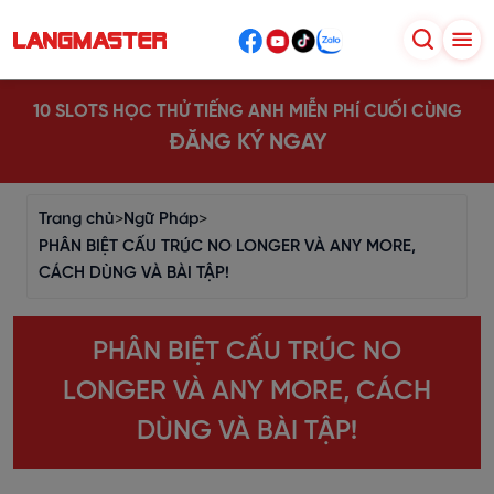
10 SLOTS HỌC THỬ TIẾNG ANH MIỄN PHÍ CUỐI CÙNG
ĐĂNG KÝ NGAY
Trang chủ
>
Ngữ Pháp
>
PHÂN BIỆT CẤU TRÚC NO LONGER VÀ ANY MORE,
CÁCH DÙNG VÀ BÀI TẬP!
PHÂN BIỆT CẤU TRÚC NO
LONGER VÀ ANY MORE, CÁCH
DÙNG VÀ BÀI TẬP!