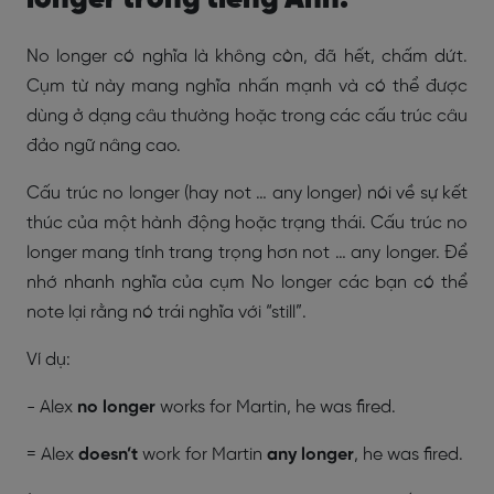
No longer có nghĩa là không còn, đã hết, chấm dứt.
Cụm từ này mang nghĩa nhấn mạnh và có thể được
dùng ở dạng câu thường hoặc trong các cấu trúc câu
đảo ngữ nâng cao.
Cấu trúc no longer (hay not … any longer) nói về sự kết
thúc của một hành động hoặc trạng thái. Cấu trúc no
longer mang tính trang trọng hơn not … any longer. Để
nhớ nhanh nghĩa của cụm No longer các bạn có thể
note lại rằng nó trái nghĩa với “still”.
Ví dụ:
- Alex
no longer
works for Martin, he was fired.
= Alex
doesn’t
work for Martin
any longer
, he was fired.