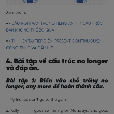
Xem thêm:
=>
CÂU NGHI VẤN TRONG TIẾNG ANH : 4 CẤU TRÚC
BẠN KHÔNG THỂ BỎ QUA
=>
THÌ HIỆN TẠI TIẾP DIỄN (PRESENT CONTINUOUS):
CÔNG THỨC VÀ DẤU HIỆU
4. Bài tập về cấu trúc no longer
và đáp án.
Bài tập 1: Điền vào chỗ trống no
longer, any more để hoàn thành câu.
1. My friends don't go to the gym _________
2. Kelly ______ goes swimming on Mondays. She goes