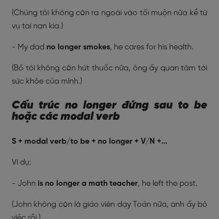
(Chúng tôi không còn ra ngoài vào tối muộn nữa kể từ
vụ tai nạn kia.)
- My dad
no longer smokes
, he cares for his health.
(Bố tôi không còn hút thuốc nữa, ông ấy quan tâm tới
sức khỏe của mình.)
Cấu trúc no longer đứng sau to be
hoặc các modal verb
S + modal verb/to be + no longer + V/N +...
Ví dụ:
- John
is no longer a math teacher
, he left the post.
(John không còn là giáo viên dạy Toán nữa, anh ấy bỏ
việc rồi.)