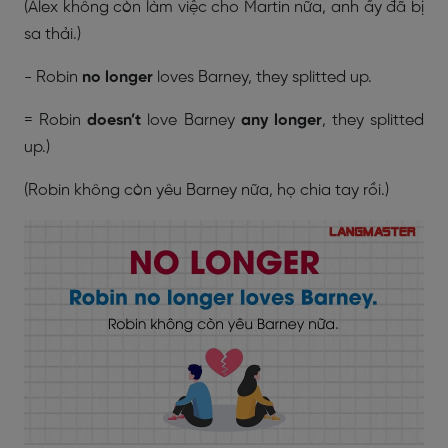
(Alex không còn làm việc cho Martin nữa, anh ấy đã bị
sa thải.)
- Robin
no longer
loves Barney, they splitted up.
= Robin
doesn’t
love Barney
any longer
, they splitted
up.)
(Robin không còn yêu Barney nữa, họ chia tay rồi.)