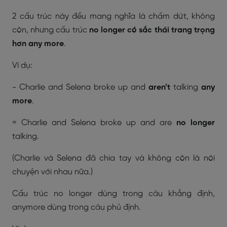
2 cấu trúc này đều mang nghĩa là chấm dứt, không
còn, nhưng cấu trúc
no longer có sắc thái trang trọng
hơn any more
.
Ví dụ:
- Charlie and Selena broke up and
aren’t
talking
any
more
.
= Charlie and Selena broke up and are
no longer
talking.
(Charlie và Selena đã chia tay và không còn là nói
chuyện với nhau nữa.)
Cấu trúc no longer dùng trong câu khẳng định,
anymore dùng trong câu phủ định.