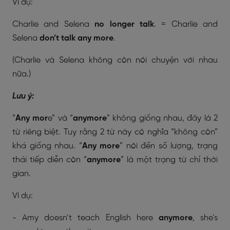
Ví dụ:
Charlie and Selena
no longer talk
. = Charlie and
Selena
don’t talk any more
.
(Charlie và Selena không còn nói chuyện với nhau
nữa.)
Lưu ý:
“
Any mor
e” và “
anymore
” không giống nhau, đây là 2
từ riêng biệt. Tuy rằng 2 từ này có nghĩa “không còn”
khá giống nhau. “
Any more
” nói đến số lượng, trạng
thái tiếp diễn còn “
anymore
” là một trạng từ chỉ thời
gian.
Ví dụ:
- Amy doesn’t teach English here
anymore
, she’s