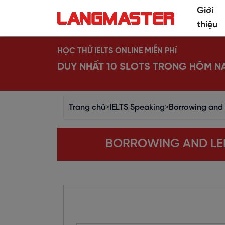
Giới
thiệu
HỌC THỬ IELTS ONLINE MIỄN PHÍ
DUY NHẤT 10 SLOTS TRONG HÔM N
Trang chủ
>
IELTS Speaking
>
Borrowing and 
BORROWING AND LEND