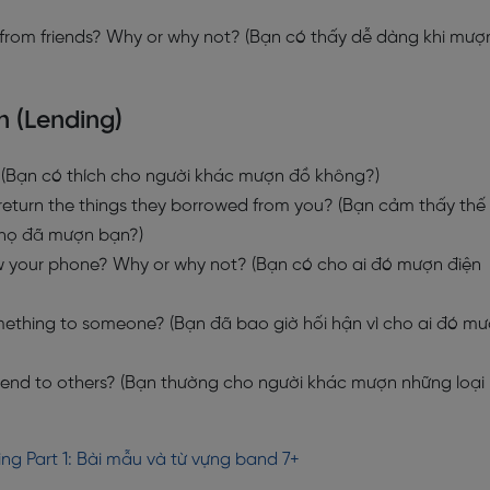
s from friends? Why or why not? (Bạn có thấy dễ dàng khi mượ
n (Lending)
s? (Bạn có thích cho người khác mượn đồ không?)
return the things they borrowed from you? (Bạn cảm thấy thế
ồ họ đã mượn bạn?)
 your phone? Why or why not? (Bạn có cho ai đó mượn điện
mething to someone? (Bạn đã bao giờ hối hận vì cho ai đó m
 lend to others? (Bạn thường cho người khác mượn những loại
ng Part 1: Bài mẫu và từ vựng band 7+