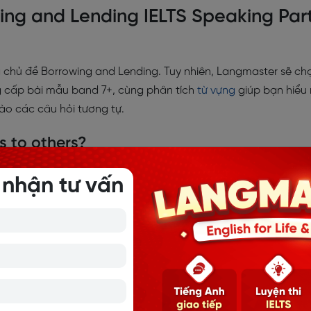
wing and Lending IELTS Speaking Par
g chủ đề Borrowing and Lending. Tuy nhiên, Langmaster sẽ ch
g cấp bài mẫu band 7+, cùng phân tích
từ vựng
giúp bạn hiểu 
vào các câu hỏi tương tự.
gs to others?
 nhận tư vấn
others because it helps build mutual trust. Besides, I think shar
n friendships. However, I only lend to people who I know will
 had a bad experience with someone who didn’t return my stuf
mượn đồ vì điều đó giúp xây dựng sự tin tưởng lẫn nhau. Ngoà