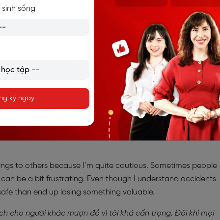
hư sách hoặc thiết bị điện tử có thể làm tình bạn trở nên bền
 sinh sống
 những người mà tôi biết họ sẽ giữ gìn cẩn thận, vì tôi từng có
ông trả đồ đúng cách.)
u
: củng cố tình bạn
hân
ng ký ngay
 chăm sóc
nhỏ gọn
 things to others because I’m quite cautious. Sometimes people
 can be a bit frustrating. Even though I understand accidents
safe than end up losing something valuable.
ích cho người khác mượn đồ vì tôi khá cẩn trọng. Đôi khi mọi