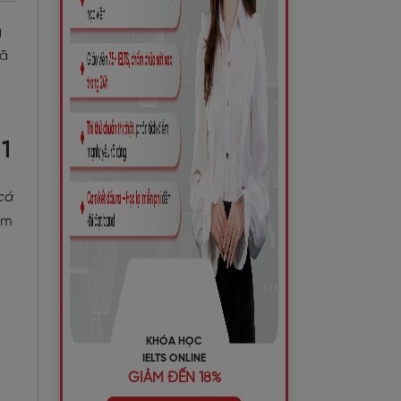
g
đã
1
cá
óm
KHÓA HỌC
IELTS ONLINE
GIẢM ĐẾN 18%