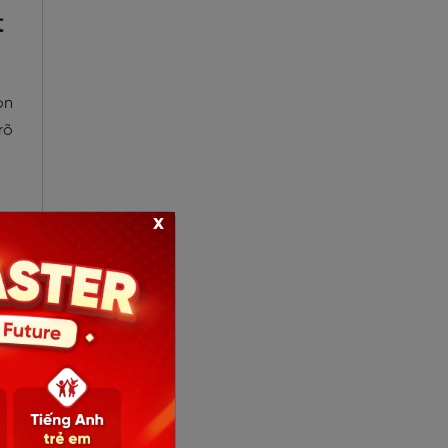
t
ọn
rõ
x
ing
f
i