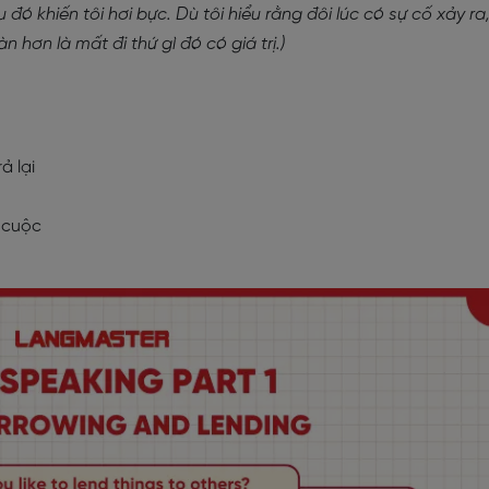
 đó khiến tôi hơi bực. Dù tôi hiểu rằng đôi lúc có sự cố xảy ra
 hơn là mất đi thứ gì đó có giá trị.)
ả lại
t cuộc