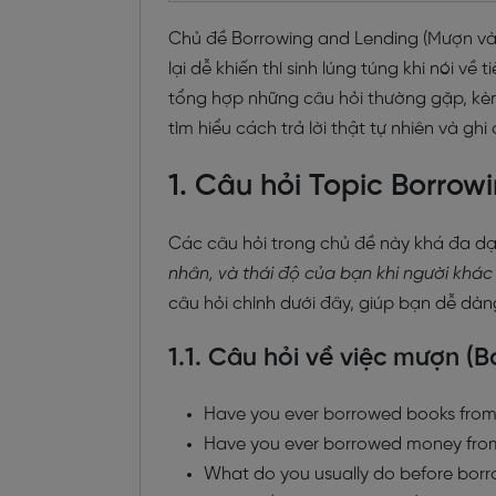
Chủ đề Borrowing and Lending (Mượn v
lại dễ khiến thí sinh lúng túng khi nói v
tổng hợp những câu hỏi thường gặp, kè
tìm hiểu cách trả lời thật tự nhiên và gh
1. Câu hỏi Topic Borrow
Các câu hỏi trong chủ đề này khá đa d
nhân, và thái độ của bạn khi người khác 
câu hỏi chính dưới đây, giúp bạn dễ dàn
1.1. Câu hỏi về việc mượn (B
Have you ever borrowed books from
Have you ever borrowed money from
What do you usually do before borr