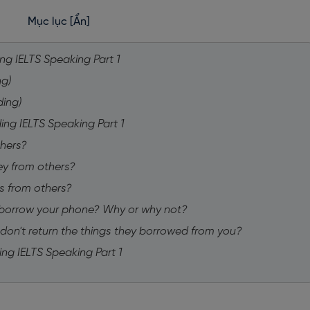
Mục lục
[Ẩn]
ng IELTS Speaking Part 1
ng)
ding)
ng IELTS Speaking Part 1
thers?
ey from others?
s from others?
 borrow your phone? Why or why not?
don't return the things they borrowed from you?
ng IELTS Speaking Part 1