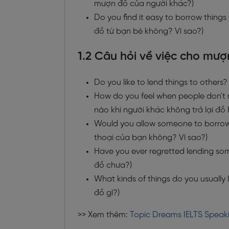
mượn đồ của người khác?)
Do you find it easy to borrow thing
đồ từ bạn bè không? Vì sao?)
1.2 Câu hỏi về việc cho mượ
Do you like to lend things to other
How do you feel when people don't 
nào khi người khác không trả lại đ
Would you allow someone to borrow
thoại của bạn không? Vì sao?)
Have you ever regretted lending so
đồ chưa?)
What kinds of things do you usually
đồ gì?)
>> Xem thêm:
Topic Dreams IELTS Speaki