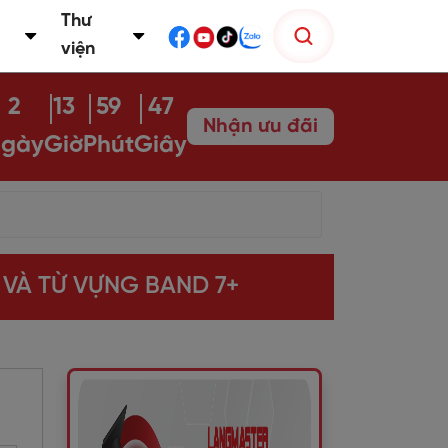
Thư
viện
2
13
59
46
Nhận ưu đãi
gày
Giờ
Phút
Giây
 VÀ TỪ VỰNG BAND 7+