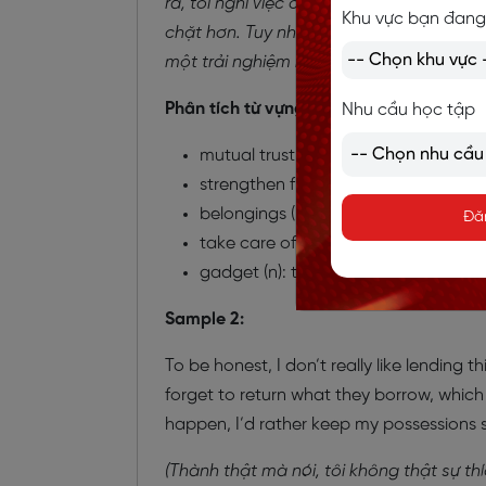
ra, tôi nghĩ việc chia sẻ những món đồ n
Khu vực bạn đang
chặt hơn. Tuy nhiên, tôi chỉ cho mượn với
một trải nghiệm không hay với người kh
Phân tích từ vựng:
Nhu cầu học tập
mutual trust (n): sự tin tưởng lẫn nha
strengthen friendships (collocation)
belongings (n): đồ đạc, tài sản cá n
Đă
take care of (phrasal verb): giữ gìn,
gadget (n): thiết bị, đồ công nghệ 
Sample 2:
To be honest, I don’t really like lending
forget to return what they borrow, which
happen, I’d rather keep my possessions 
(Thành thật mà nói, tôi không thật sự th