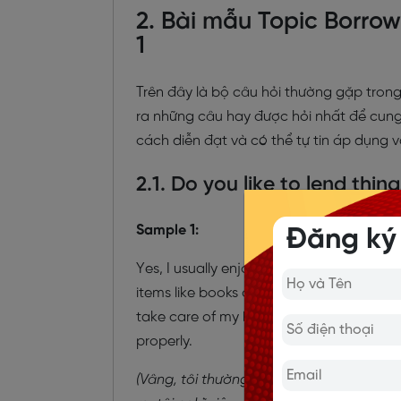
2. Bài mẫu Topic Borro
1
Trên đây là bộ câu hỏi thường gặp tron
ra những câu hay được hỏi nhất để cun
cách diễn đạt và có thể tự tin áp dụng 
2.1. Do you like to lend thin
Sample 1:
Đăng ký
Yes, I usually enjoy lending my things to 
items like books or gadgets can strengthe
take care of my belongings since I once
properly.
(Vâng, tôi thường thích cho người khác 