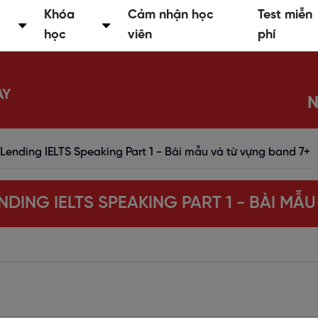
Khóa
Cảm nhận học
Test miễn
học
viên
phí
AY
N
Lending IELTS Speaking Part 1 - Bài mẫu và từ vựng band 7+
ING IELTS SPEAKING PART 1 - BÀI MẪU