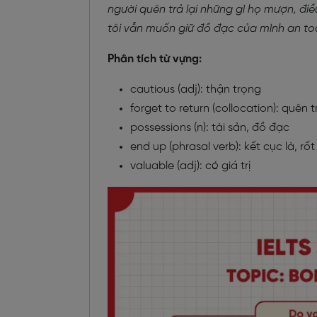
người quên trả lại những gì họ mượn, điều
tôi vẫn muốn giữ đồ đạc của mình an toàn
Phân tích từ vựng:
cautious (adj): thận trọng
forget to return (collocation): quên tr
possessions (n): tài sản, đồ đạc
end up (phrasal verb): kết cục là, rố
valuable (adj): có giá trị