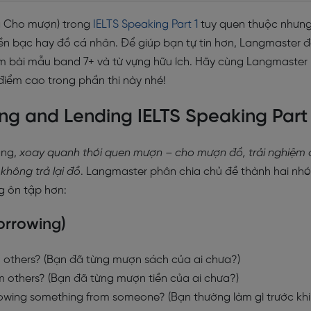
à Cho mượn) trong
IELTS Speaking Part 1
tuy quen thuộc nhưn
ề tiền bạc hay đồ cá nhân. Để giúp bạn tự tin hơn, Langmaster 
m bài mẫu band 7+ và từ vựng hữu ích. Hãy cùng Langmaster
i điểm cao trong phần thi này nhé!
ing and Lending IELTS Speaking Part 
ạng,
xoay quanh thói quen mượn – cho mượn đồ, trải nghiệm 
không trả lại đồ
. Langmaster phân chia chủ đề thành hai nh
g ôn tập hơn:
orrowing)
 others? (Bạn đã từng mượn sách của ai chưa?)
 others? (Bạn đã từng mượn tiền của ai chưa?)
owing something from someone? (Bạn thường làm gì trước khi